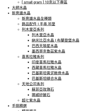
[ small gram ] 10克以下專區
大師水晶
新意識水晶
新意識水晶全種類
飾品配件 | 手串.吊墜
列木里亞系列
列木里亞水晶
納米比亞水晶 | 布蘭登堡水晶
巴西天狼星水晶
墨西哥克魯茲紫水晶
喜馬拉雅系列
印度喜馬拉雅水晶
西藏喜馬拉雅水晶
巴基斯坦黃泥骸骨水晶
巴基斯坦縫合水晶
天地公司系列
蘇菲亞玫瑰石
挪威矽鈹石
超七紫水晶
手挑精選