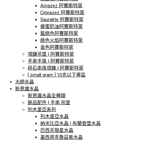
Amazez 阿賽斯特萊
Cinnazez 阿賽斯特萊
Sauralite 阿賽斯特萊
蜂蜜奶油阿賽斯特萊
藍綠色阿賽斯特萊
綠色火焰阿賽斯特萊
金色阿賽斯特萊
項鍊吊墜 | 阿賽斯特萊
手串手珠 | 阿賽斯特萊
碎石串珠項鍊 | 阿賽斯特萊
[ small gram ] 10克以下專區
大師水晶
新意識水晶
新意識水晶全種類
飾品配件 | 手串.吊墜
列木里亞系列
列木里亞水晶
納米比亞水晶 | 布蘭登堡水晶
巴西天狼星水晶
墨西哥克魯茲紫水晶