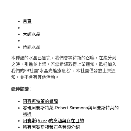
首頁
大師水晶
傳訊水晶
本種類的水晶已售完，我們會等待新的召喚，在緣分到
之時，引進並上架，若您希望取得上架通知，歡迎加入
我們的FB社團"水晶光能療癒者"，本社團僅發放上架通
知，並不會有其他活動。
延伸閱讀：
阿賽斯特萊的覺醒
發現阿賽斯特萊-Robert Simmons與阿賽斯特萊的
初遇
阿賽斯(Azez)的意涵與存在目的
所有阿賽斯特萊石各種類介紹