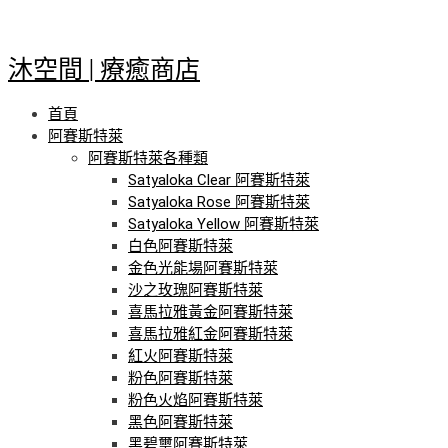
跳
至
主
沐空間 | 療癒商店
要
內
首頁
容
阿賽斯特萊
阿賽斯特萊各種類
Satyaloka Clear 阿賽斯特萊
Satyaloka Rose 阿賽斯特萊
Satyaloka Yellow 阿賽斯特萊
白色阿賽斯特萊
金色光能場阿賽斯特萊
沙之玫瑰阿賽斯特萊
喜馬拉雅黃金阿賽斯特萊
喜馬拉雅紅金阿賽斯特萊
紅火阿賽斯特萊
粉色阿賽斯特萊
粉色火焰阿賽斯特萊
黑色阿賽斯特萊
黑碧璽阿賽斯特萊