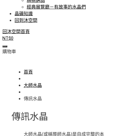
精挑選品
經典展覽廳－有故事的水晶們
晶礦知識
回到沐空間
回沐空間首頁
NT$
0
購物車
首頁
大師水晶
傳訊水晶
傳訊水晶
大師水晶(或稱導師水晶)是自成完整的本