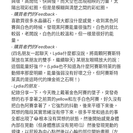
與壞，高雨低、快與慢，而天空也出現相映的力量，太
陽出現彩虹圈，但是是模糊與清楚之間的彩虹圈。
- 購買者們的Feedback -
喜歡買很多水晶礦石，但大都沒什麼感覺，收到黑色阿
賽與白色的時候，發現黑阿賽能量很強烈，白色的就比
較弱，老闆說，白色的比較溫和，但一樣是很好的能
量。
- 購買者們的Feedback -
(四名朋友一起聊天，Lydia什麼都沒說，將兩顆阿賽斯特
萊放在某朋友的雙手，繼續聊天) 某朋友眼睛放大的說：
這個能量好強 !?。(Lydia也不知道為什麼阿賽斯特萊的振
動頻率那麼明顯，能量強弱沒有好壞之分，但阿賽斯特
萊真的是這時代的煉金術之石啊！)
- Lydia的朋友 -
紀錄分享一下，今天晚上戴著金色阿賽的墜子，突發奇
想的右手拿著之前買的yellow和左手白色阿賽，好久沒有
把白色阿賽拿著了，它強烈的抖動，後來平穩下來後，
冥想的階段其實思緒沒有停下來，很多平常和過去的事
全都出現了😂根本沒有冥想的狀態，然後開始感覺身體
內部在晃動（但身體應該沒有晃吧🤔）然後發現晃動的
規律，以屁股為中心點然後以心輪的部位開始畫圈（左