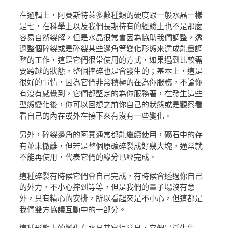
在邏輯上，阿賽斯特萊多數種類的硬度跟一般水晶一樣
是七，在科學上以及我們長期持有的經驗上也不是那麼
容易自然裂解，但是水晶很常會因為協助我們調整，透
過整個碎裂或是碎裂某些邊角等變化形態來達成能量調
整的工作，這是它們很常使用的方式，如果遇到比較需
要跨越的狀態，整個摔碎也是會發生的；基本上，這是
很好的事情，因為它們非常積極的在為你服務，不論你
有沒有感覺到，它們都堅定的為你服務著，在發生這些
型態變化後，你可以回想之前你自己的狀態或是觀察看
看自己的內在或外在接下來有沒有一些變化。
另外，碎裂邊角的阿賽通常都能繼續使用，礦石中的存
有並未撤離，但若是整個原礦碎裂成好幾大塊，通常就
不能再使用，代表它們的緣分已經完成。
這種碎裂有時候它們會自己完成，有時候會透過你自己
的外力，不小心摔到等等，但是我們的量子場沒有意
外，只有精心的安排，所以看起來是不小心，但這都是
我們雙方協議互動中的一部分。