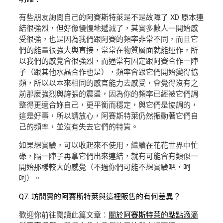
有些朋友詢問自己的阿賽斯特萊是不是故障了 XD 原本連
結很強烈，但好像慢慢地遞減了，其實多數人一開始感
受很強，也是因為我們跟阿賽的頻率非常不同，而且它
們的能量很強大與直接，常常在物質層面就能運作，所
以我們的感覺會很強烈，而通常有固定跟阿賽合作一陣
子（跟其他水晶合作也是），頻率會跟它們開始變得協
頻，所以以本來相同的感官能力去感受，會覺得沒有之
前那麼強烈與誇張的震盪，因為你的頻率已經被它們調
整得更適合妳自己，更平衡而穩定，與它們是協調的，
這是好事，所以請放心，阿賽斯特萊仍然振動著它們自
己的頻率，並沒有失去它們的特質。
如果想實驗，可以收起來不使用，繼續在花花世界中忙
碌，隔一陣子再拿它們出來連結，就有可能會有類似一
開始那樣較大的感覺（不過你們可能不想實驗吧，呵
呵）。
Q7. 坊間賣的阿賽斯特萊與這裡販售的有何差異？
歡迎你前往閱讀此篇文章：
關於阿賽斯特萊的點點滴滴