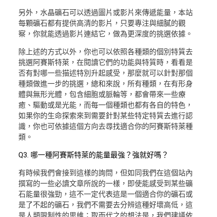
另外，水晶礦石可以透過圖片或影片來傳遞能量，本站
每顆礦石都有提供高清的影片，只要專注與細膩的觀
察，你就能透過影片連結它，做為更深度的挑選依據。
除上述的方式以外，你也可以依照各種類的個別特質去
挑選阿賽斯特萊，在閱讀它們的功能與特質時，看看是
否有對哪一些描述特別升起感受，那麼就可以針對那個
種類做進一步的挑選，總和來說，所有種類，在有形身
體與無形光體，包含細胞或脈輪等，都會帶來一些療
癒、驅動或是光能，而每一個種類也都有各自的特色，
如果你的生命探索來到需要針對某些特定特質去進行認
識，你也可依據這個方向去尋找適合你的阿賽斯特萊種
類。
Q3. 哪一種阿賽斯特萊的能量最強？強就好嗎？
有時候我們會接到這樣的詢問，但如同我們在這個站內
撰寫的一些必讀文章所說的一樣，即使能感受到某些礦
石能量很強勁，這不一定代表這是一個適合你的礦石或
是了不起的礦石，我們不需要去分辨這種好壞高低，這
是人類限制性的思維；取而代之的想法是，我們建議依