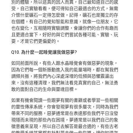
別的體驗，所以這真的因人而異，自己最知道自己的感
受，自己實驗看看，便可得知自己最適合的方式，無需
介懷什麼礦石一定得怎麼做，記得，礦石也是獨立的存
在個體，有自己的覺知智能和意識，就像一位朋友，它
也在變化，互相隨時實驗調整，會讓你們的合作有趣而
且更適合當下，好好的與它們嘗試各種可能、實驗、玩
耍，才是它們更偏愛的。
Q10. 為什麼一起睡覺讓我做惡夢?
如同前面所說，有些人跟水晶睡覺會有做惡夢的現象，
因為它們每一個新振動進入我的能量場時，都在幫我們
調頻共振，將我們內心深處深埋的低頻與恐懼震盪出
來，沒有這種清理，我們無法看見真實的自己，無法勇
敢的面對自己的生命與靈魂目標。
如果有機會閱讀一些跟夢有關的書籍或者學習一些相關
的靈性傳承系統，你會發現夢有很多層次，同時為我們
帶來不同的服務，惡夢通常是在表達那些我們平日沒發
現隱而未現的那些內在困境，夢通常是以我們自己的象
徵意義來呈現，所以自己去解答是最合適的，有些古老