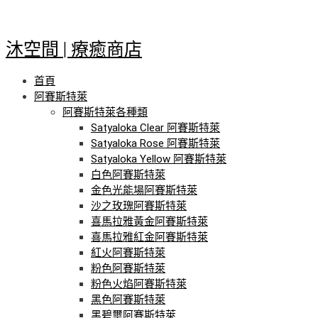
跳
至
主
沐空間 | 療癒商店
要
內
首頁
容
阿賽斯特萊
阿賽斯特萊各種類
Satyaloka Clear 阿賽斯特萊
Satyaloka Rose 阿賽斯特萊
Satyaloka Yellow 阿賽斯特萊
白色阿賽斯特萊
金色光能場阿賽斯特萊
沙之玫瑰阿賽斯特萊
喜馬拉雅黃金阿賽斯特萊
喜馬拉雅紅金阿賽斯特萊
紅火阿賽斯特萊
粉色阿賽斯特萊
粉色火焰阿賽斯特萊
黑色阿賽斯特萊
黑碧璽阿賽斯特萊