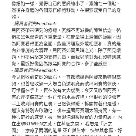
像細胞一樣，覺得自己的意識縮小了，濃縮在一個點，
然後在身體的各個器官細胞移動，在探索感受自己的身
體。
- 購買者們的Feedback -
黑阿賽帶來深刻的療癒，瓦解不再滋養的陳舊信念，黏
稠如黑色瀝青的厚重能量，在能量場上遍佈的範圍，因
為阿賽看得更為全面，能量清理及外境相應和，真的是
內外兼施的大清理，黑阿賽如同黑暗之光，除了照見議
題，也提供堅定的支持力量。而我以前對礦石沒特別感
覺，最近好像因為跟黑阿賽的合作，多了些感應。
- 購買者們的Feedback -
今兒個收到奇妙的礦石，一直都聽說過阿賽來斯特很高
頻，也曾經收過一大塊白色透明廠商號稱阿賽的傢伙，
可惜握在手上，實在沒有太大感受；今天又收到阿賽，
有心裡準備就是一個正常白水晶碎塊，但很妙的從郵差
手上收到阿賽的包裹，已然覺得暖，拆開握著也是暖，
還沒有特別去啟動他，後來握著阿賽曬太陽持咒，有一
種很奇妙的感覺，被一種混沌溫暖厚實的力量包裹， 內
在出現BTWEEN之感，在甚麼之間， 我想是『這之
間』，療癒了兩端的能量 死亡與生命，快樂與悲傷、好