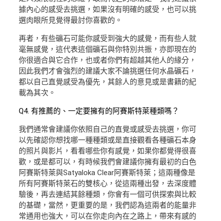
據內心的感受去挑選，如果沒有明確的感受，也可以挑
選肉眼所見覺得最討你喜歡的。
再者，有些礦石可能你感受到強大的感覺，而有些人就
毫無感覺，這代表這個礦石與你特別共振，亦即現在的
你很適合與它合作，也或者你們有超越其他人的緣分，
因此我們才會強烈的建議大家不論挑選任何水晶礦石，
都以自己直覺感受為優先，其餘人的意見或是書籍的紀
載為其次。
Q4. 有推薦的、一定要擁有的阿賽斯特萊種類嗎？
我們通常會建議你依照自己的直覺或感受去挑選，你可
以先確認你想找哪一種種類或是直接觀看各種礦石本身
的照片與影片，看看哪些你有感覺，如果你都覺得很喜
歡，或是都可以，有時候我們會建議你擁有最初的白色
阿賽斯特萊與Satyaloka Clear阿賽斯特萊；這兩種像是
所有阿賽斯特萊石的雙核心，從這兩種出發，去深度體
驗後，再去連結其餘種類，你會有一個可供探索與比較
的基礎，當然，更重要的是，我們認為這兩者的能量非
常通用也強大，可以在你走向內在之路上，帶來有感的