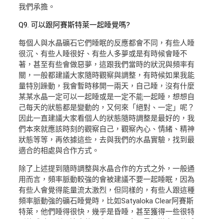
我們承擔。
Q9. 可以跟阿賽斯特萊一起睡覺嗎?
每個人與水晶礦石它們睡眠的反應都會不同，有些人睡
很沉、有些人睡很好、有些人多夢或是有時候會睡不
著，甚至有些會做惡夢，這跟我們當時的狀況與頻率有
關，一般都建議大家隨時觀察與調整，有時候如果我能
量特別躁動，我會暫時移開一兩天，自己睡，沒有什麼
某某水晶一定可以一起睡或是一定不能一起睡，想想自
己每天的狀態都是變動的，又何來「絕對、一定」呢？
因此一直建議大家看個人的狀態隨時調整是最好的，我
們本來就應該時刻的觀察自己，觀察內心、情緒、精神
狀態等等，再依據這些，去與我們的水晶實驗，找到最
適合的相處與合作方式。
除了上述提到隨時調整與水晶合作的方式之外，一般通
用而言，頻率脈動較強的會被建議不要一起睡眠，因為
有些人會覺得能量流太激烈，但同樣的，有些人跟這種
頻率脈動強的礦石睡覺時，比如Satyaloka Clear阿賽斯
特萊，他們睡得很快，幾乎是昏睡，甚至獲得一些很特