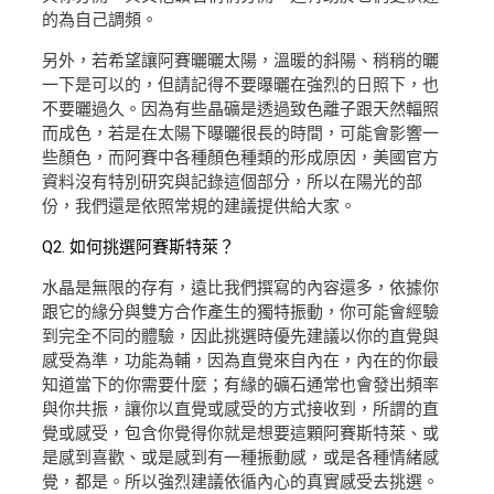
的為自己調頻。
另外，若希望讓阿賽曬曬太陽，溫暖的斜陽、稍稍的曬
一下是可以的，但請記得不要曝曬在強烈的日照下，也
不要曬過久。因為有些晶礦是透過致色離子跟天然輻照
而成色，若是在太陽下曝曬很長的時間，可能會影響一
些顏色，而阿賽中各種顏色種類的形成原因，美國官方
資料沒有特別研究與記錄這個部分，所以在陽光的部
份，我們還是依照常規的建議提供給大家。
Q2. 如何挑選阿賽斯特萊？
水晶是無限的存有，遠比我們撰寫的內容還多，依據你
跟它的緣分與雙方合作產生的獨特振動，你可能會經驗
到完全不同的體驗，因此挑選時優先建議以你的直覺與
感受為準，功能為輔，因為直覺來自內在，內在的你最
知道當下的你需要什麼；有緣的礦石通常也會發出頻率
與你共振，讓你以直覺或感受的方式接收到，所謂的直
覺或感受，包含你覺得你就是想要這顆阿賽斯特萊、或
是感到喜歡、或是感到有一種振動感，或是各種情緒感
覺，都是。所以強烈建議依循內心的真實感受去挑選。