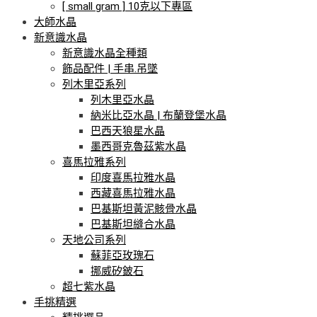
[ small gram ] 10克以下專區
大師水晶
新意識水晶
新意識水晶全種類
飾品配件 | 手串.吊墜
列木里亞系列
列木里亞水晶
納米比亞水晶 | 布蘭登堡水晶
巴西天狼星水晶
墨西哥克魯茲紫水晶
喜馬拉雅系列
印度喜馬拉雅水晶
西藏喜馬拉雅水晶
巴基斯坦黃泥骸骨水晶
巴基斯坦縫合水晶
天地公司系列
蘇菲亞玫瑰石
挪威矽鈹石
超七紫水晶
手挑精選