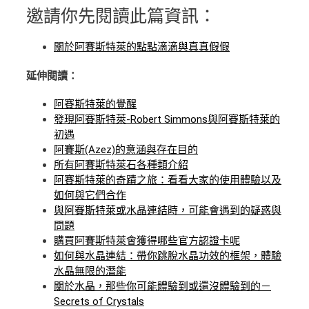
邀請你先閱讀此篇資訊：
關於阿賽斯特萊的點點滴滴與真真假假
延伸閱讀：
阿賽斯特萊的覺醒
發現阿賽斯特萊-Robert Simmons與阿賽斯特萊的
初遇
阿賽斯(Azez)的意涵與存在目的
所有阿賽斯特萊石各種類介紹
阿賽斯特萊的奇蹟之旅：看看大家的使用體驗以及
如何與它們合作
與阿賽斯特萊或水晶連結時，可能會遇到的疑惑與
問題
購買阿賽斯特萊會獲得哪些官方認證卡呢
如何與水晶連結：帶你跳脫水晶功效的框架，體驗
水晶無限的潛能
關於水晶，那些你可能體驗到或還沒體驗到的－
Secrets of Crystals