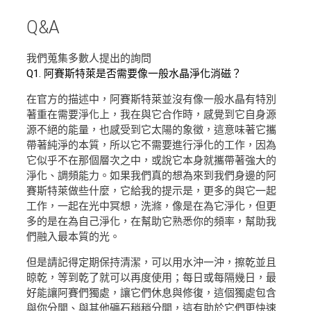
Q&A
我們蒐集多數人提出的詢問
Q1. 阿賽斯特萊是否需要像一般水晶淨化消磁？
在官方的描述中，阿賽斯特萊並沒有像一般水晶有特別
著重在需要淨化上，我在與它合作時，感覺到它自身源
源不絕的能量，也感受到它太陽的象徵，這意味著它攜
帶著純淨的本質，所以它不需要進行淨化的工作，因為
它似乎不在那個層次之中，或說它本身就攜帶著強大的
淨化、調頻能力。如果我們真的想為來到我們身邊的阿
賽斯特萊做些什麼，它給我的提示是，更多的與它一起
工作，一起在光中冥想，洗滌，像是在為它淨化，但更
多的是在為自己淨化，在幫助它熟悉你的頻率，幫助我
們融入最本質的光。
但是請記得定期保持清潔，可以用水沖一沖，擦乾並且
晾乾，等到乾了就可以再度使用；每日或每隔幾日，最
好能讓阿賽們獨處，讓它們休息與修復，這個獨處包含
與你分開、與其他礦石稍稍分開，這有助於它們更快速