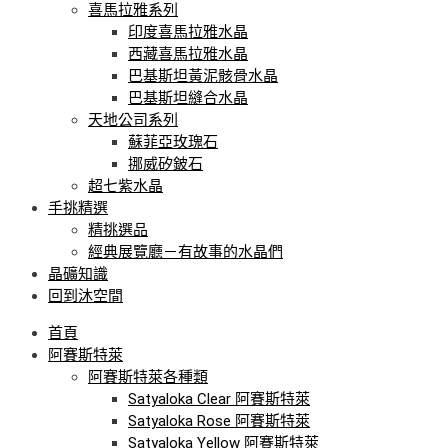
喜馬拉雅系列
印度喜馬拉雅水晶
西藏喜馬拉雅水晶
巴基斯坦黃泥骸骨水晶
巴基斯坦縫合水晶
天地公司系列
蘇菲亞玫瑰石
挪威矽鈹石
超七紫水晶
手挑精選
精挑選品
經典展覽廳－有故事的水晶們
晶礦知識
回到沐空間
首頁
阿賽斯特萊
阿賽斯特萊各種類
Satyaloka Clear 阿賽斯特萊
Satyaloka Rose 阿賽斯特萊
Satyaloka Yellow 阿賽斯特萊