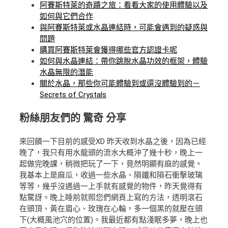
阿賽斯特萊的奇蹟之旅：看看大家的使用體驗以及
如何與它們合作
與阿賽斯特萊或水晶連結時，可能會遇到的疑惑與
問題
購買阿賽斯特萊會獲得哪些官方認證卡呢
如何與水晶連結：帶你跳脫水晶功效的框架，體驗
水晶無限的潛能
關於水晶，那些你可能體驗到或還沒體驗到的－
Secrets of Crystals
粉絲朋友們的
驚奇
分享
來回饋一下目前的感受XD 昨天收到水晶之後，因為已經
晚了，我只有用水龍頭的流水大概沖了幾十秒，晚上一
起做完晚課，稍微把玩了一下，竟然明顯有麻的感覺。
我基本上是麻瓜，收過一些水晶、隕鐵和隕石衝擊玻璃
等等，幾乎沒遇過一上手就有感覺的物件，昨天覺得有
點驚訝。晚上睡前就照您們網頁上寫的方法，透明滾石
在頭頂、黃在眉心、玫瑰在心輪，多一個黑的就壓在頭
下(大概風池穴的位置)。我最近都有點淺眠多夢，晚上也