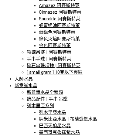
Amazez 阿賽斯特萊
Cinnazez 阿賽斯特萊
Sauralite 阿賽斯特萊
蜂蜜奶油阿賽斯特萊
藍綠色阿賽斯特萊
綠色火焰阿賽斯特萊
金色阿賽斯特萊
項鍊吊墜 | 阿賽斯特萊
手串手珠 | 阿賽斯特萊
碎石串珠項鍊 | 阿賽斯特萊
[ small gram ] 10克以下專區
大師水晶
新意識水晶
新意識水晶全種類
飾品配件 | 手串.吊墜
列木里亞系列
列木里亞水晶
納米比亞水晶 | 布蘭登堡水晶
巴西天狼星水晶
墨西哥克魯茲紫水晶