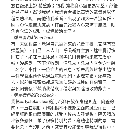
放在額頭上說 希望能引領我 讓我身心靈更為完整，然後
握著打坐，然後我說，我想看看如此高等的能量會以何
種型態出現，請他讓我看看，出現了超大一片流星群，
瞬間心情震撼與感動，打坐完讓我內心充滿了感激，眼
角會含淚的感動，感覺被治癒了。
- 購買者們的Feedback -
有一天頭很痛，覺得自己被外來的能量干擾（家族有靈
媒體質），自己一人去山上呼吸新鮮空氣，途中覺得快
陣亡了，躺在車上休息，將黑色阿賽斯特萊放在眉心
輪，沒想到一下下就收到一個訊息，訊息內容包含年齡
／名字／事件，一位亡者的訊息，接著我終於藉由這個
事件學會跟他們溝通並幫助他們，處理完後，頭痛散
去，以前這種頭痛都讓我無法靜心或連結任何資訊，但
黑色阿賽似乎幫助我帶來了穩定與加強接收的能力。
- 購買者們的Feedback -
我把satyaloka clear的河流滾石放在身體某處，肉體的
肉，一直在震動，他跟根本不像能量面的感受而已，已
經是細胞跟肉體層面的感受，後來去睡覺後，隔天釋放
出很多恐懼，做了很多特別的夢，身體也特別的累，需
要休息，而沒睡之前，感覺有股能量引導我變得很小，