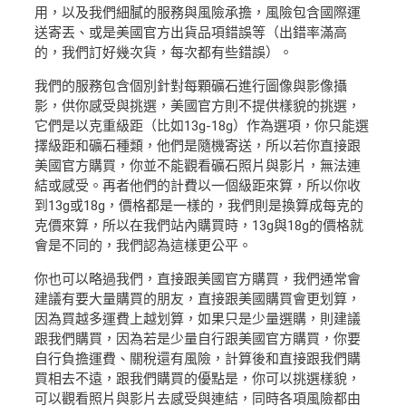
用，以及我們細膩的服務與風險承擔，風險包含國際運
送寄丟、或是美國官方出貨品項錯誤等（出錯率滿高
的，我們訂好幾次貨，每次都有些錯誤）。
我們的服務包含個別針對每顆礦石進行圖像與影像攝
影，供你感受與挑選，美國官方則不提供樣貌的挑選，
它們是以克重級距（比如13g-18g）作為選項，你只能選
擇級距和礦石種類，他們是隨機寄送，所以若你直接跟
美國官方購買，你並不能觀看礦石照片與影片，無法連
結或感受。再者他們的計費以一個級距來算，所以你收
到13g或18g，價格都是一樣的，我們則是換算成每克的
克價來算，所以在我們站內購買時，13g與18g的價格就
會是不同的，我們認為這樣更公平。
你也可以略過我們，直接跟美國官方購買，我們通常會
建議有要大量購買的朋友，直接跟美國購買會更划算，
因為買越多運費上越划算，如果只是少量選購，則建議
跟我們購買，因為若是少量自行跟美國官方購買，你要
自行負擔運費、關稅還有風險，計算後和直接跟我們購
買相去不遠，跟我們購買的優點是，你可以挑選樣貌，
可以觀看照片與影片去感受與連結，同時各項風險都由