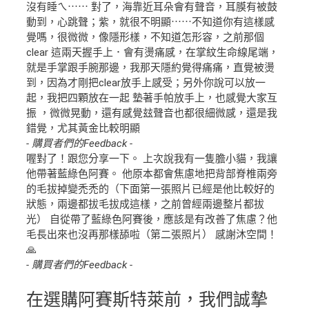
沒有睡ㄟ⋯⋯ 對了，海靠近耳朵會有聲音，耳膜有被鼓
動到，心跳聲；紫，就很不明顯⋯⋯不知道你有這樣感
覺嗎，很微微，像隱形樣，不知道怎形容，之前那個
clear 這兩天握手上．會有燙痛感，在掌紋生命線尾端，
就是手掌跟手腕那邊，我那天隱約覺得痛痛，直覺被燙
到，因為才剛把clear放手上感受；另外你說可以放一
起，我把四顆放在一起 墊著手帕放手上，也感覺大家互
振 ，微微晃動，還有感覺玆聲音也都很細微感，還是我
錯覺，尤其黃金比較明顯
- 購買者們的Feedback -
喔對了！跟您分享一下。 上次說我有一隻膽小貓，我讓
他帶著藍綠色阿賽。 他原本都會焦慮地把背部脊椎兩旁
的毛拔掉變禿禿的（下面第一張照片已經是他比較好的
狀態，兩邊都拔毛拔成這樣，之前曾經兩邊整片都拔
光） 自從帶了藍綠色阿賽後，應該是有改善了焦慮？他
毛長出來也沒再那樣舔啦（第二張照片） 感謝沐空間！
🙏
- 購買者們的Feedback -
在選購阿賽斯特萊前，我們誠摯