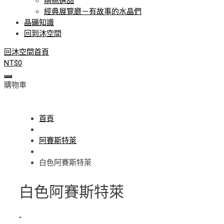
精挑選品
經典展覽廳－有故事的水晶們
晶礦知識
回到沐空間
回沐空間首頁
NT$
0
購物車
首頁
阿賽斯特萊
白色阿賽斯特萊
白色阿賽斯特萊
“