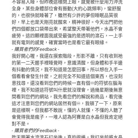
不容易入睡，但昨晚這樣閉上眼，感覺被什麼用力沖洗
全身，某些身體部位會有振動(大約心跳頻率)，蠻舒服
的，也很快就睡著了，雖然有少許的夢但睡眠品質很
好，早上也是天剛亮就醒來，精神很好。今天出門把他
們四個都放口袋帶出來，希望整天帶著他們，水晶不會
疲勞。這四顆裡面我感受最強的是透明的滾石，一上手
就有電到的感覺，確實當時也是看它最有眼緣。
- 購買者們的Feedback -
我好開心喔，我還在摸索階段，形影不離，只有收到祂
的第一二天握手裡睡覺時，意識清醒，但身體和手半邊
有抖動的情況，我不知道是怎麼回事，所以想在入手一
個看看會發生什麼，之前完全不知道這個東西，也沒刻
意找尋，還沒看到您們的時候一直有個♾️的符號在腦海
裡，我不知道這符號叫什麽就沒理會，過幾星期後無意
間看到您們的網站，我先看您們的解說和商品，看完後
這才注意到您們的網站居然有個♾️，我頓了一下，原來
是這樣啊。但我都不敢說，懂的人就懂，不懂的人聽了
會覺得我是瘋子，一堆人認為阿賽是白水晶但我肯定絕
對不是。
- 購買者們的Feedback -
昨天跟著水流滾石打坐後，真的很棒，我打坐前將水晶