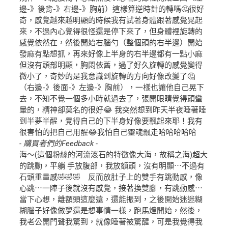
邊-》後背-》右邊-》胸前）這樣算逆時針的轉嗎🤔很好
奇，感覺越來越明顯的時候我有試著身體跟著感覺晃起
來，不過內心覺得很怪還是停下來了，但身體裡旋轉的
感覺依然在，然後開始右腦勺（整個頭的右半邊）開始
發麻有點想抓，再來好像上半身的右半邊都有一點小麻
但沒有頭部明顯，胸悶依舊，過了好久旋轉的感覺變得
微小了，奇妙的是我意識到旋轉的方向好像改變了🤔
（右邊-》後面-》左邊-》胸前），一樣也讓他自己晃下
去，不知不覺一個多小時就過去了，張開眼睛覺得頭蠻
暈的，精神卻莫名的很好😂 我突然想到昨天半夜睡著睡
到半夢半醒，覺得自己的下半身好像要飄起來耶！我有
很害怕的把自己用醒😂我怕自己靈魂飄走哈哈哈哈哈
- 購買者們的Feedback -
海～(這個粉絲的河流滾石的特徵像大海，故稱之海)超大
的跳動，平躺 手放腹部，我放額頭，沒有明顯⋯不過有
石頭重量感🤣🤣🤣 反而放肚子上的雙手有跳動感，像
心跳⋯一陣子後就沒有感覺，接著換雙腳，有跳動感⋯
當下心想，離額頭這麼遠，還能振到，之後開始迷迷糊
糊腦子好像做夢還是想事情一樣，跑馬燈開始，然後，
我老公開門聲我驚到，就像睡著被驚醒，可是我覺得我