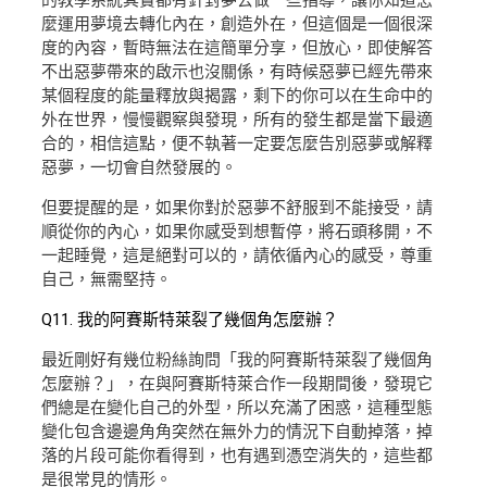
的教學系統其實都有針對夢去做一些指導，讓你知道怎
麼運用夢境去轉化內在，創造外在，但這個是一個很深
度的內容，暫時無法在這簡單分享，但放心，即使解答
不出惡夢帶來的啟示也沒關係，有時候惡夢已經先帶來
某個程度的能量釋放與揭露，剩下的你可以在生命中的
外在世界，慢慢觀察與發現，所有的發生都是當下最適
合的，相信這點，便不執著一定要怎麼告別惡夢或解釋
惡夢，一切會自然發展的。
但要提醒的是，如果你對於惡夢不舒服到不能接受，請
順從你的內心，如果你感受到想暫停，將石頭移開，不
一起睡覺，這是絕對可以的，請依循內心的感受，尊重
自己，無需堅持。
Q11. 我的阿賽斯特萊裂了幾個角怎麼辦？
最近剛好有幾位粉絲詢問「我的阿賽斯特萊裂了幾個角
怎麼辦？」，在與阿賽斯特萊合作一段期間後，發現它
們總是在變化自己的外型，所以充滿了困惑，這種型態
變化包含邊邊角角突然在無外力的情況下自動掉落，掉
落的片段可能你看得到，也有遇到憑空消失的，這些都
是很常見的情形。