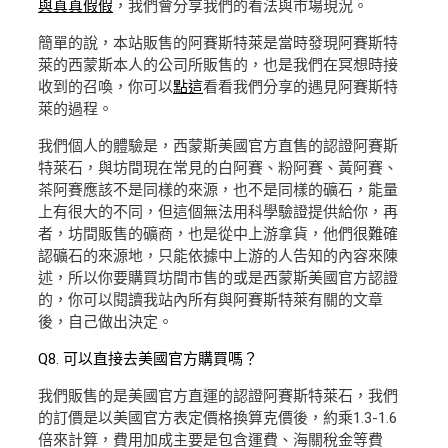
與真真假假
，我們會分享我們的看法與市場現況。
簡單的說，本站販售的阿賽斯特萊是當時發現阿賽斯特
萊的西蒙斯本人的公司所販售的，也是我們在冥想時接
收到的召喚，你可以
點這
看看我們分享的遇見阿賽斯特
萊的過程。
我們個人的體驗是，西蒙斯美國官方直售的認證阿賽斯
特萊石，與坊間現在常見的白阿賽、粉阿賽、黃阿賽、
茶阿賽應該不是同樣的來源，也不是同樣的礦石，能量
上有很大的不同，但這個無法用科學驗證提供給你，再
者，坊間販售的礦商，也是從中上游拿貨，他們很難確
認礦石的來源地，只能依據中上游的人告知的內容來陳
述，所以你要購買坊間市售的或是西蒙斯美國官方認證
的，你可以閱讀我站內所有與阿賽斯特萊有關的文章
後，自己做出決定。
Q8. 可以直接去美國官方購買嗎？
我們販售的是美國官方直運的認證阿賽斯特萊石，我們
的訂價是以美國官方表定價格換算克價後，約乘1.3-1.6
倍來計算，費用加成主要是包含運費、海關稅金等費