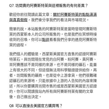
Q7. 坊間賣的阿賽斯特萊與這裡販售的有何差異？
歡迎你前往閱讀此篇文章：
關於阿賽斯特萊的點點滴滴
與真真假假
，我們會分享我們的看法與市場現況。
簡單的說，本站販售的阿賽斯特萊是當時發現阿賽斯特
萊的西蒙斯本人的公司所販售的，也是我們在冥想時接
收到的召喚，你可以
點這
看看我們分享的遇見阿賽斯特
萊的過程。
我們個人的體驗是，西蒙斯美國官方直售的認證阿賽斯
特萊石，與坊間現在常見的白阿賽、粉阿賽、黃阿賽、
茶阿賽應該不是同樣的來源，也不是同樣的礦石，能量
上有很大的不同，但這個無法用科學驗證提供給你，再
者，坊間販售的礦商，也是從中上游拿貨，他們很難確
認礦石的來源地，只能依據中上游的人告知的內容來陳
述，所以你要購買坊間市售的或是西蒙斯美國官方認證
的，你可以閱讀我站內所有與阿賽斯特萊有關的文章
後，自己做出決定。
Q8. 可以直接去美國官方購買嗎？