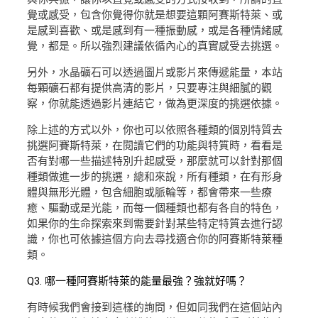
覺或感受，包含你覺得你就是想要這顆阿賽斯特萊、或
是感到喜歡、或是感到有一種振動感，或是各種情緒感
覺，都是。所以強烈建議依循內心的真實感受去挑選。
另外，水晶礦石可以透過圖片或影片來傳遞能量，本站
每顆礦石都有提供高清的影片，只要專注與細膩的觀
察，你就能透過影片連結它，做為更深度的挑選依據。
除上述的方式以外，你也可以依照各種類的個別特質去
挑選阿賽斯特萊，在閱讀它們的功能與特質時，看看是
否有對哪一些描述特別升起感受，那麼就可以針對那個
種類做進一步的挑選，總和來說，所有種類，在有形身
體與無形光體，包含細胞或脈輪等，都會帶來一些療
癒、驅動或是光能，而每一個種類也都有各自的特色，
如果你的生命探索來到需要針對某些特定特質去進行認
識，你也可依據這個方向去尋找適合你的阿賽斯特萊種
類。
Q3. 哪一種阿賽斯特萊的能量最強？強就好嗎？
有時候我們會接到這樣的詢問，但如同我們在這個站內