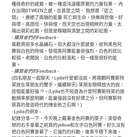
種很奇妙的感覺，被一種混沌溫暖厚實的力量包裹， 內
在出現BTWEEN之感，在甚麼之間， 我想是『這之
間』，療癒了兩端的能量 死亡與生命，快樂與悲傷、好
與壞，高雨低、快與慢，而天空也出現相映的力量，太
陽出現彩虹圈，但是是模糊與清楚之間的彩虹圈。
- 購買者們的Feedback -
喜歡買很多水晶礦石，但大都沒什麼感覺，收到黑色阿
賽與白色的時候，發現黑阿賽能量很強烈，白色的就比
較弱，老闆說，白色的比較溫和，但一樣是很好的能
量。
- 購買者們的Feedback -
(四名朋友一起聊天，Lydia什麼都沒說，將兩顆阿賽斯特
萊放在某朋友的雙手，繼續聊天) 某朋友眼睛放大的說：
這個能量好強 !?。(Lydia也不知道為什麼阿賽斯特萊的振
動頻率那麼明顯，能量強弱沒有好壞之分，但阿賽斯特
萊真的是這時代的煉金術之石啊！)
- Lydia的朋友 -
紀錄分享一下，今天晚上戴著金色阿賽的墜子，突發奇
想的右手拿著之前買的yellow和左手白色阿賽，好久沒有
把白色阿賽拿著了，它強烈的抖動，後來平穩下來後，