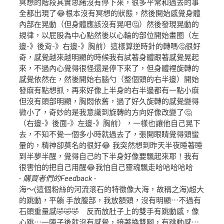
冥想的階段其實思緒沒有停下來，很多平常和過去的事
全都出現了😂根本沒有冥想的狀態，然後開始感覺身體
內部在晃動（但身體應該沒有晃吧🤔）然後發現晃動的
規律，以屁股為中心點然後以心輪的部位開始畫圈（左
邊-》後背-》右邊-》胸前）這樣算逆時針的轉嗎🤔很好
奇，感覺越來越明顯的時候我有試著身體跟著感覺晃起
來，不過內心覺得很怪還是停下來了，但身體裡旋轉的
感覺依然在，然後開始右腦勺（整個頭的右半邊）開始
發麻有點想抓，再來好像上半身的右半邊都有一點小麻
但沒有頭部明顯，胸悶依舊，過了好久旋轉的感覺變得
微小了，奇妙的是我意識到旋轉的方向好像改變了🤔
（右邊-》後面-》左邊-》胸前），一樣也讓他自己晃下
去，不知不覺一個多小時就過去了，張開眼睛覺得頭蠻
暈的，精神卻莫名的很好😂 我突然想到昨天半夜睡著睡
到半夢半醒，覺得自己的下半身好像要飄起來耶！我有
很害怕的把自己用醒😂我怕自己靈魂飄走哈哈哈哈哈
- 購買者們的Feedback -
海～(這個粉絲的河流滾石的特徵像大海，故稱之海)超大
的跳動，平躺 手放腹部，我放額頭，沒有明顯⋯不過有
石頭重量感🤣🤣🤣 反而放肚子上的雙手有跳動感，像
心跳⋯一陣子後就沒有感覺，接著換雙腳，有跳動感⋯