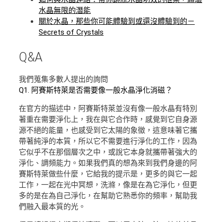
水晶無限的潛能
關於水晶，那些你可能體驗到或還沒體驗到的－
Secrets of Crystals
Q&A
我們蒐集多數人提出的詢問
Q1. 阿賽斯特萊是否需要像一般水晶淨化消磁？
在官方的描述中，阿賽斯特萊並沒有像一般水晶有特別
著重在需要淨化上，我在與它合作時，感覺到它自身源
源不絕的能量，也感受到它太陽的象徵，這意味著它攜
帶著純淨的本質，所以它不需要進行淨化的工作，因為
它似乎不在那個層次之中，或說它本身就攜帶著強大的
淨化、調頻能力。如果我們真的想為來到我們身邊的阿
賽斯特萊做些什麼，它給我的提示是，更多的與它一起
工作，一起在光中冥想，洗滌，像是在為它淨化，但更
多的是在為自己淨化，在幫助它熟悉你的頻率，幫助我
們融入最本質的光。