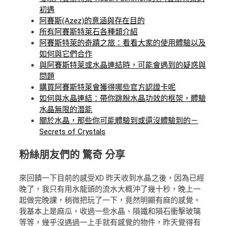
初遇
阿賽斯(Azez)的意涵與存在目的
所有阿賽斯特萊石各種類介紹
阿賽斯特萊的奇蹟之旅：看看大家的使用體驗以及
如何與它們合作
與阿賽斯特萊或水晶連結時，可能會遇到的疑惑與
問題
購買阿賽斯特萊會獲得哪些官方認證卡呢
如何與水晶連結：帶你跳脫水晶功效的框架，體驗
水晶無限的潛能
關於水晶，那些你可能體驗到或還沒體驗到的－
Secrets of Crystals
粉絲朋友們的
驚奇
分享
來回饋一下目前的感受XD 昨天收到水晶之後，因為已經
晚了，我只有用水龍頭的流水大概沖了幾十秒，晚上一
起做完晚課，稍微把玩了一下，竟然明顯有麻的感覺。
我基本上是麻瓜，收過一些水晶、隕鐵和隕石衝擊玻璃
等等，幾乎沒遇過一上手就有感覺的物件，昨天覺得有