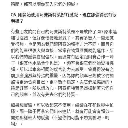
瞬間，都可以讓你契入它們的領域。
Q6. 剛開始使用阿賽斯特萊好有感覺，現在卻覺得沒有很
明確？
有些朋友詢問自己的阿賽斯特萊是不是故障了 XD 原本連
結很強烈，但好像慢慢地遞減了，其實多數人一開始感
受很強，也是因為我們跟阿賽的頻率非常不同，而且它
們的能量很強大與直接，常常在物質層面就能運作，所
以我們的感覺會很強烈，而通常有固定跟阿賽合作一陣
子（跟其他水晶合作也是），頻率會跟它們開始變得協
頻，所以以本來相同的感官能力去感受，會覺得沒有之
前那麼強烈與誇張的震盪，因為你的頻率已經被它們調
整得更適合妳自己，更平衡而穩定，與它們是協調的，
這是好事，所以請放心，阿賽斯特萊仍然振動著它們自
己的頻率，並沒有失去它們的特質。
如果想實驗，可以收起來不使用，繼續在花花世界中忙
碌，隔一陣子再拿它們出來連結，就有可能會有類似一
開始那樣較大的感覺（不過你們可能不想實驗吧，呵
呵）。