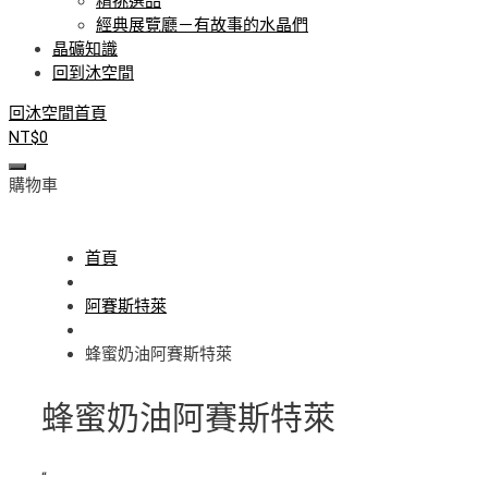
精挑選品
經典展覽廳－有故事的水晶們
晶礦知識
回到沐空間
回沐空間首頁
NT$
0
購物車
首頁
阿賽斯特萊
蜂蜜奶油阿賽斯特萊
蜂蜜奶油阿賽斯特萊
“