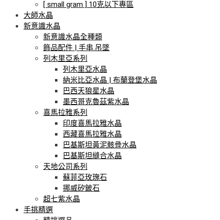
[ small gram ] 10克以下專區
大師水晶
新意識水晶
新意識水晶全種類
飾品配件 | 手串.吊墜
列木里亞系列
列木里亞水晶
納米比亞水晶 | 布蘭登堡水晶
巴西天狼星水晶
墨西哥克魯茲紫水晶
喜馬拉雅系列
印度喜馬拉雅水晶
西藏喜馬拉雅水晶
巴基斯坦黃泥骸骨水晶
巴基斯坦縫合水晶
天地公司系列
蘇菲亞玫瑰石
挪威矽鈹石
超七紫水晶
手挑精選