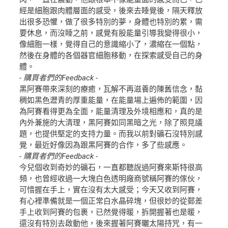
經是細胞跟肉體層面的感受，後來去睡覺後，隔天釋放
出很多恐懼，做了很多特別的夢，身體也特別的累，需
要休息，而沒睡之前，感覺有股能量引導我變得很小，
像細胞一樣，覺得自己的意識縮小了，濃縮在一個點，
然後在身體的各個器官細胞移動，在探索感受自己的身
體。
- 購買者們的Feedback -
黑阿賽帶來深刻的療癒，瓦解不再滋養的陳舊信念，黏
稠如黑色瀝青的厚重能量，在能量場上遍佈的範圍，因
為阿賽看得更為全面，能量清理及外境相應和，真的是
內外兼施的大清理，黑阿賽如同黑暗之光，除了照見議
題，也提供堅定的支持力量。而我以前對礦石沒特別感
覺，最近好像因為跟黑阿賽的合作，多了些感應。
- 購買者們的Feedback -
今兒個收到奇妙的礦石，一直都聽說過阿賽來斯特很高
頻，也曾經收過一大塊白色透明廠商號稱阿賽的傢伙，
可惜握在手上，實在沒有太大感受；今天又收到阿賽，
有心裡準備就是一個正常白水晶碎塊，但很妙的從郵差
手上收到阿賽的包裹，已然覺得暖，拆開握著也是暖，
還沒有特別去啟動他，後來握著阿賽曬太陽持咒，有一