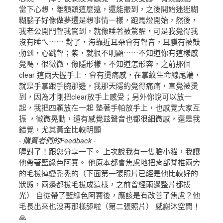
當下心想，離額頭這麼遠，還能振到，之後開始迷迷糊
糊腦子好像做夢還是想事情一樣，跑馬燈開始，然後，
我老公開門聲我驚到，就像睡著被驚醒，可是我覺得我
沒有睡ㄟ⋯⋯ 對了，海靠近耳朵會有聲音，耳膜有被鼓
動到，心跳聲；紫，就很不明顯⋯⋯不知道你有這樣感
覺嗎，很微微，像隱形樣，不知道怎形容，之前那個
clear 這兩天握手上．會有燙痛感，在掌紋生命線尾端，
就是手掌跟手腕那邊，我那天隱約覺得痛痛，直覺被燙
到，因為才剛把clear放手上感受；另外你說可以放一
起，我把四顆放在一起 墊著手帕放手上，也感覺大家互
振 ，微微晃動，還有感覺玆聲音也都很細微感，還是我
錯覺，尤其黃金比較明顯
- 購買者們的Feedback -
喔對了！跟您分享一下。 上次說我有一隻膽小貓，我讓
他帶著藍綠色阿賽。 他原本都會焦慮地把背部脊椎兩旁
的毛拔掉變禿禿的（下面第一張照片已經是他比較好的
狀態，兩邊都拔毛拔成這樣，之前曾經兩邊整片都拔
光） 自從帶了藍綠色阿賽後，應該是有改善了焦慮？他
毛長出來也沒再那樣舔啦（第二張照片） 感謝沐空間！
🙏