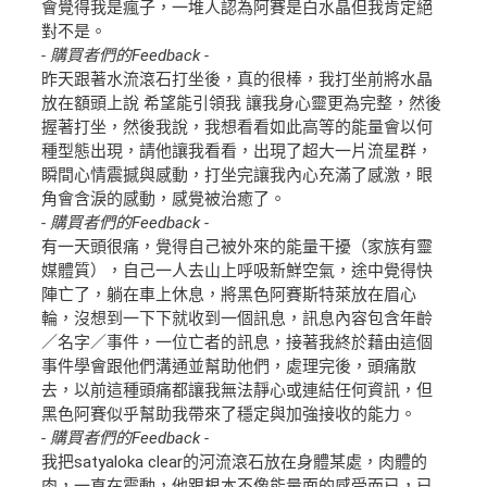
會覺得我是瘋子，一堆人認為阿賽是白水晶但我肯定絕
對不是。
- 購買者們的Feedback -
昨天跟著水流滾石打坐後，真的很棒，我打坐前將水晶
放在額頭上說 希望能引領我 讓我身心靈更為完整，然後
握著打坐，然後我說，我想看看如此高等的能量會以何
種型態出現，請他讓我看看，出現了超大一片流星群，
瞬間心情震撼與感動，打坐完讓我內心充滿了感激，眼
角會含淚的感動，感覺被治癒了。
- 購買者們的Feedback -
有一天頭很痛，覺得自己被外來的能量干擾（家族有靈
媒體質），自己一人去山上呼吸新鮮空氣，途中覺得快
陣亡了，躺在車上休息，將黑色阿賽斯特萊放在眉心
輪，沒想到一下下就收到一個訊息，訊息內容包含年齡
／名字／事件，一位亡者的訊息，接著我終於藉由這個
事件學會跟他們溝通並幫助他們，處理完後，頭痛散
去，以前這種頭痛都讓我無法靜心或連結任何資訊，但
黑色阿賽似乎幫助我帶來了穩定與加強接收的能力。
- 購買者們的Feedback -
我把satyaloka clear的河流滾石放在身體某處，肉體的
肉，一直在震動，他跟根本不像能量面的感受而已，已