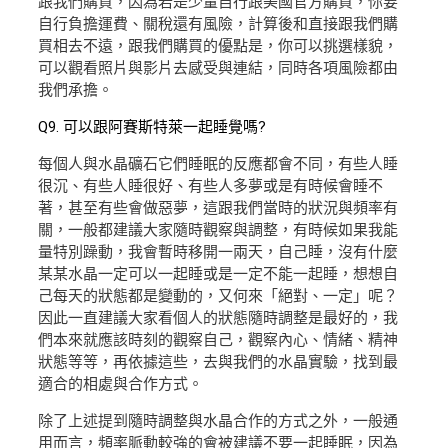
跟我們購買，因為若是少量自行跟美國官方購買，你要
自行負擔運費、關稅還有風險，計算後和直接跟我們購
買相去不遠，跟我們購買的優點是，你可以挑選樣貌，
可以觀看照片與影片去感受與連結，同時各項風險都由
我們承擔。
Q9. 可以跟阿賽斯特萊一起睡覺嗎?
每個人與水晶礦石它們睡眠的反應都會不同，有些人睡
很沉、有些人睡很好、有些人多夢或是有時候會睡不
著，甚至有些會做惡夢，這跟我們當時的狀況與頻率有
關，一般都建議大家隨時觀察與調整，有時候如果我能
量特別躁動，我會暫時移開一兩天，自己睡，沒有什麼
某某水晶一定可以一起睡或是一定不能一起睡，想想自
己每天的狀態都是變動的，又何來「絕對、一定」呢？
因此一直建議大家看個人的狀態隨時調整是最好的，我
們本來就應該時刻的觀察自己，觀察內心、情緒、精神
狀態等等，再依據這些，去與我們的水晶實驗，找到最
適合的相處與合作方式。
除了上述提到隨時調整與水晶合作的方式之外，一般通
用而言，頻率脈動較強的會被建議不要一起睡眠，因為