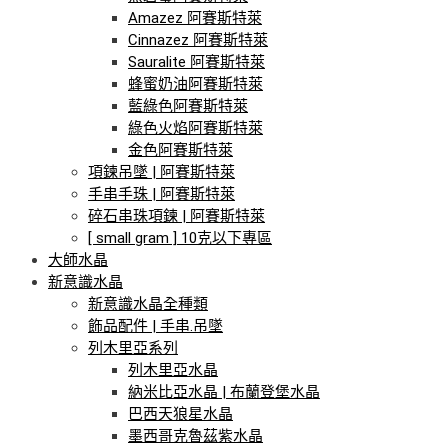
Amazez 阿賽斯特萊
Cinnazez 阿賽斯特萊
Sauralite 阿賽斯特萊
蜂蜜奶油阿賽斯特萊
藍綠色阿賽斯特萊
綠色火焰阿賽斯特萊
金色阿賽斯特萊
項鍊吊墜 | 阿賽斯特萊
手串手珠 | 阿賽斯特萊
碎石串珠項鍊 | 阿賽斯特萊
[ small gram ] 10克以下專區
大師水晶
新意識水晶
新意識水晶全種類
飾品配件 | 手串.吊墜
列木里亞系列
列木里亞水晶
納米比亞水晶 | 布蘭登堡水晶
巴西天狼星水晶
墨西哥克魯茲紫水晶