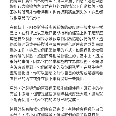
們總是在變化自己的外型，所以充滿了困惑，這種型態
變化包含邊邊角角突然在無外力的情況下自動掉落，掉
落的片段可能你看得到，也有遇到憑空消失的，這些都
是很常見的情形。
在邏輯上，阿賽斯特萊多數種類的硬度跟一般水晶一樣
是七，在科學上以及我們長期持有的經驗上也不是那麼
容易自然裂解，但是水晶很常會因為協助我們調整，透
過整個碎裂或是碎裂某些邊角等變化形態來達成能量調
整的工作，這是它們很常使用的方式，如果遇到比較需
要跨越的狀態，整個摔碎也是會發生的；基本上，這是
很好的事情，因為它們非常積極的在為你服務，不論你
有沒有感覺到，它們都堅定的為你服務著，在發生這些
型態變化後，你可以回想之前你自己的狀態或是觀察看
看自己的內在或外在接下來有沒有一些變化。
另外，碎裂邊角的阿賽通常都能繼續使用，礦石中的存
有並未撤離，但若是整個原礦碎裂成好幾大塊，通常就
不能再使用，代表它們的緣分已經完成。
這種碎裂有時候它們會自己完成，有時候會透過你自己
的外力，不小心摔到等等，但是我們的量子場沒有意