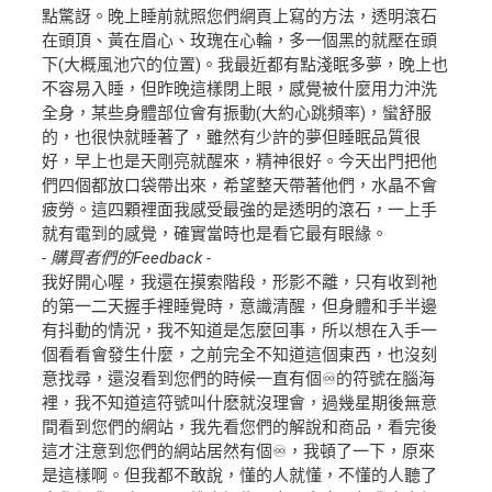
點驚訝。晚上睡前就照您們網頁上寫的方法，透明滾石
在頭頂、黃在眉心、玫瑰在心輪，多一個黑的就壓在頭
下(大概風池穴的位置)。我最近都有點淺眠多夢，晚上也
不容易入睡，但昨晚這樣閉上眼，感覺被什麼用力沖洗
全身，某些身體部位會有振動(大約心跳頻率)，蠻舒服
的，也很快就睡著了，雖然有少許的夢但睡眠品質很
好，早上也是天剛亮就醒來，精神很好。今天出門把他
們四個都放口袋帶出來，希望整天帶著他們，水晶不會
疲勞。這四顆裡面我感受最強的是透明的滾石，一上手
就有電到的感覺，確實當時也是看它最有眼緣。
- 購買者們的Feedback -
我好開心喔，我還在摸索階段，形影不離，只有收到祂
的第一二天握手裡睡覺時，意識清醒，但身體和手半邊
有抖動的情況，我不知道是怎麼回事，所以想在入手一
個看看會發生什麼，之前完全不知道這個東西，也沒刻
意找尋，還沒看到您們的時候一直有個♾️的符號在腦海
裡，我不知道這符號叫什麽就沒理會，過幾星期後無意
間看到您們的網站，我先看您們的解說和商品，看完後
這才注意到您們的網站居然有個♾️，我頓了一下，原來
是這樣啊。但我都不敢說，懂的人就懂，不懂的人聽了