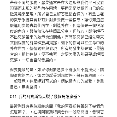
帶來不同的服務，惡夢通常是在表達那些我們平日沒發
現隱而未現的那些內在困境，夢通常是以我們自己的象
徵意義來呈現，所以自己去解答是最合適的，有些古老
的教學系統其實都有針對夢去做一些指導，讓你知道怎
麼運用夢境去轉化內在，創造外在，但這個是一個很深
度的內容，暫時無法在這簡單分享，但放心，即使解答
不出惡夢帶來的啟示也沒關係，有時候惡夢已經先帶來
某個程度的能量釋放與揭露，剩下的你可以在生命中的
外在世界，慢慢觀察與發現，所有的發生都是當下最適
合的，相信這點，便不執著一定要怎麼告別惡夢或解釋
惡夢，一切會自然發展的。
但要提醒的是，如果你對於惡夢不舒服到不能接受，請
順從你的內心，如果你感受到想暫停，將石頭移開，不
一起睡覺，這是絕對可以的，請依循內心的感受，尊重
自己，無需堅持。
Q11. 我的阿賽斯特萊裂了幾個角怎麼辦？
最近剛好有幾位粉絲詢問「我的阿賽斯特萊裂了幾個角
怎麼辦？」，在與阿賽斯特萊合作一段期間後，發現它