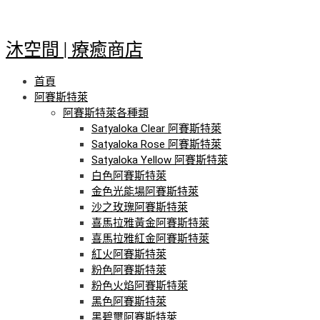
跳
至
主
沐空間 | 療癒商店
要
內
首頁
容
阿賽斯特萊
阿賽斯特萊各種類
Satyaloka Clear 阿賽斯特萊
Satyaloka Rose 阿賽斯特萊
Satyaloka Yellow 阿賽斯特萊
白色阿賽斯特萊
金色光能場阿賽斯特萊
沙之玫瑰阿賽斯特萊
喜馬拉雅黃金阿賽斯特萊
喜馬拉雅紅金阿賽斯特萊
紅火阿賽斯特萊
粉色阿賽斯特萊
粉色火焰阿賽斯特萊
黑色阿賽斯特萊
黑碧璽阿賽斯特萊