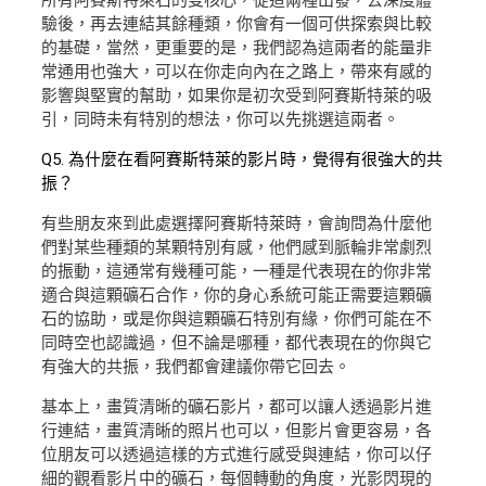
驗後，再去連結其餘種類，你會有一個可供探索與比較
的基礎，當然，更重要的是，我們認為這兩者的能量非
常通用也強大，可以在你走向內在之路上，帶來有感的
影響與堅實的幫助，如果你是初次受到阿賽斯特萊的吸
引，同時未有特別的想法，你可以先挑選這兩者。
Q5. 為什麼在看阿賽斯特萊的影片時，覺得有很強大的共
振？
有些朋友來到此處選擇阿賽斯特萊時，會詢問為什麼他
們對某些種類的某顆特別有感，他們感到脈輪非常劇烈
的振動，這通常有幾種可能，一種是代表現在的你非常
適合與這顆礦石合作，你的身心系統可能正需要這顆礦
石的協助，或是你與這顆礦石特別有緣，你們可能在不
同時空也認識過，但不論是哪種，都代表現在的你與它
有強大的共振，我們都會建議你帶它回去。
基本上，畫質清晰的礦石影片，都可以讓人透過影片進
行連結，畫質清晰的照片也可以，但影片會更容易，各
位朋友可以透過這樣的方式進行感受與連結，你可以仔
細的觀看影片中的礦石，每個轉動的角度，光影閃現的