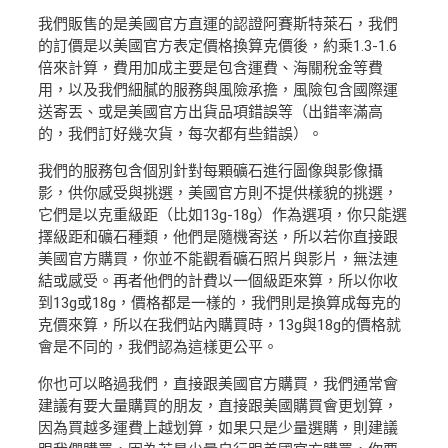
我們販售的是美國官方直運的認證阿賽斯特萊石，我們
的訂價是以美國官方表定價格換算克價後，約乘1.3-1.6
倍來計算，費用加成主要是包含運費、海關稅金等費
用，以及我們細膩的服務與風險承擔，風險包含國際運
送寄丟、或是美國官方出貨品項錯誤等（出錯率滿高
的，我們訂好幾次貨，每次都有些錯誤）。
我們的服務包含個別針對每顆礦石進行圖像與影像攝
影，供你感受與挑選，美國官方則不提供樣貌的挑選，
它們是以克重級距（比如13g-18g）作為選項，你只能選
擇級距和礦石種類，他們是隨機寄送，所以若你直接跟
美國官方購買，你並不能觀看礦石照片與影片，無法連
結或感受。再者他們的計費以一個級距來算，所以你收
到13g或18g，價格都是一樣的，我們則是換算成每克的
克價來算，所以在我們站內購買時，13g與18g的價格就
會是不同的，我們認為這樣更公平。
你也可以略過我們，直接跟美國官方購買，我們通常會
建議有要大量購買的朋友，直接跟美國購買會更划算，
因為買越多運費上越划算，如果只是少量選購，則建議