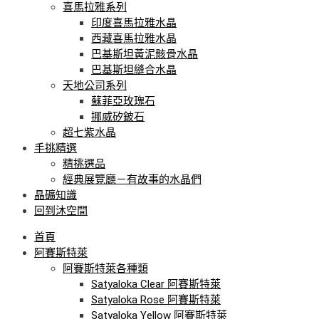
喜馬拉雅系列
印度喜馬拉雅水晶
西藏喜馬拉雅水晶
巴基斯坦黃泥骸骨水晶
巴基斯坦縫合水晶
天地公司系列
蘇菲亞玫瑰石
挪威矽鈹石
超七紫水晶
手挑精選
精挑選品
經典展覽廳－有故事的水晶們
晶礦知識
回到沐空間
首頁
阿賽斯特萊
阿賽斯特萊各種類
Satyaloka Clear 阿賽斯特萊
Satyaloka Rose 阿賽斯特萊
Satyaloka Yellow 阿賽斯特萊