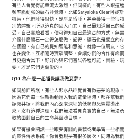
有些人會覺得能量流太激烈，但同樣的，有些人跟這種
頻率脈動強的礦石睡覺時，比如Satyaloka Clear阿賽斯
特萊，他們睡得很快，幾乎是昏睡，甚至獲得一些很特
別的體驗，所以這真的因人而異，自己最知道自己的感
受，自己實驗看看，便可得知自己最適合的方式，無需
介懷什麼礦石一定得怎麼做，記得，礦石也是獨立的存
在個體，有自己的覺知智能和意識，就像一位朋友，它
也在變化，互相隨時實驗調整，會讓你們的合作有趣而
且更適合當下，好好的與它們嘗試各種可能、實驗、玩
耍，才是它們更偏愛的。
Q10. 為什麼一起睡覺讓我做惡夢?
如同前面所說，有些人跟水晶睡覺會有做惡夢的現象，
因為它們每一個新振動進入我的能量場時，都在幫我們
調頻共振，將我們內心深處深埋的低頻與恐懼震盪出
來，沒有這種清理，我們無法看見真實的自己，無法勇
敢的面對自己的生命與靈魂目標。
如果有機會閱讀一些跟夢有關的書籍或者學習一些相關
的靈性傳承系統，你會發現夢有很多層次，同時為我們