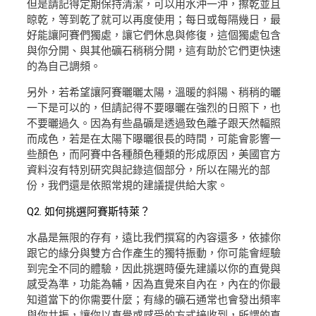
但是請記得定期保持清潔，可以用水沖一沖，擦乾並且
晾乾，等到乾了就可以再度使用；每日或每隔幾日，最
好能讓阿賽們獨處，讓它們休息與修復，這個獨處包含
與你分開、與其他礦石稍稍分開，這有助於它們更快速
的為自己調頻。
另外，若希望讓阿賽曬曬太陽，溫暖的斜陽、稍稍的曬
一下是可以的，但請記得不要曝曬在強烈的日照下，也
不要曬過久。因為有些晶礦是透過致色離子跟天然輻照
而成色，若是在太陽下曝曬很長的時間，可能會影響一
些顏色，而阿賽中各種顏色種類的形成原因，美國官方
資料沒有特別研究與記錄這個部分，所以在陽光的部
份，我們還是依照常規的建議提供給大家。
Q2. 如何挑選阿賽斯特萊？
水晶是無限的存有，遠比我們撰寫的內容還多，依據你
跟它的緣分與雙方合作產生的獨特振動，你可能會經驗
到完全不同的體驗，因此挑選時優先建議以你的直覺與
感受為準，功能為輔，因為直覺來自內在，內在的你最
知道當下的你需要什麼；有緣的礦石通常也會發出頻率
與你共振，讓你以直覺或感受的方式接收到，所謂的直