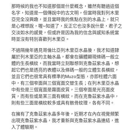
那時候的我也不知道那個是什麼概念，雖然有聽過這個
名字，知道是一個傳說中的古文明，但當時我對列木里
亞完全沒興趣，並且當時我的焦點在別的水晶上，就只
是心裡想說，喔~知道了，反正它也沒多說什麼，君子之
交淡如水的感覺，但或許是因為我的信念與感知系統當
時並沒有特別喜歡列木里亞。
不過隔幾年遇見哥倫比亞列木里亞水晶後，我才知道隸
屬於列木里亞的主軸水晶，都會在礦體顯現條碼一般立
體的生長橫紋，而我當時立刻聯想到克魯茲紫水晶，想
起它們也是透亮的表體以及條碼一般的立體生長橫紋，
並且它們也很常具有標準的Muzo型態，亦即柱體六面
中，有三個窄面與三個寬面交替生長；在列木里亞水晶
中有些是三個寬面是霧面皮質，三個窄面是光亮面皮
質，而有些或是某三面有橫紋，而在克魯茲紫水晶中，
則有些三面是橫紋較多或具有骸骨紋理，各有不同。
在擁有了克魯茲紫水晶多年後，近期才在內在視覺頻繁
出現克魯茲紫水晶，我才重新與克魯茲紫水晶連結，進
入了體驗期。