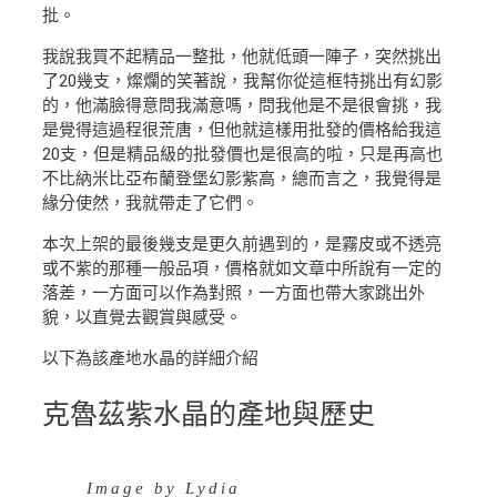
批。
我說我買不起精品一整批，他就低頭一陣子，突然挑出
了20幾支，燦爛的笑著說，我幫你從這框特挑出有幻影
的，他滿臉得意問我滿意嗎，問我他是不是很會挑，我
是覺得這過程很荒唐，但他就這樣用批發的價格給我這
20支，但是精品級的批發價也是很高的啦，只是再高也
不比納米比亞布蘭登堡幻影紫高，總而言之，我覺得是
緣分使然，我就帶走了它們。
本次上架的最後幾支是更久前遇到的，是霧皮或不透亮
或不紫的那種一般品項，價格就如文章中所說有一定的
落差，一方面可以作為對照，一方面也帶大家跳出外
貌，以直覺去觀賞與感受。
以下為該產地水晶的詳細介紹
克魯茲紫水晶的產地與歷史
Image by Lydia