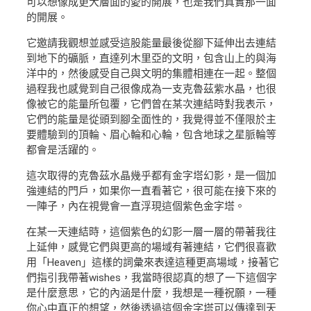
可以想像成更大層面的愛的開展，也是我們真實那一面
的開展。
它邀請我觀想並感受這股能量最後從腳下延伸出去連結
到地下的礦脈，直達列木里亞的文明，包含山上的與海
洋中的，然後感受自己與文明的集體相連在一起。整個
過程我也感覺到自己很像成為一支克魯茲紫水晶，也很
像被它的能量所包覆，它們曾在某次連結時對我表示，
它們的能量是從頭到腳全面性的，我覺得並不僅限於主
要體驗到的頂輪、眉心輪和心輪，包含地球之星脈輪等
都會是活躍的。
這次取得的克魯茲水晶幾乎都有金字塔幻影，是一個加
強連結的門戶，如果你一直看著它，很可能在接下來的
一陣子，內在視覺會一直浮現這個紫色金字塔。
在某一天連結時，這個紫色的幻影一層一層的帶著我往
上延伸，感覺它們與更高的場域有著連結，它們很喜歡
用「Heaven」這樣的詞彙來表達這種更高場域，接著它
們指引我帶著wishes，我當時很認真的想了一下這個字
是什麼意思，它的內涵是什麼，我想是一種祝願，一種
你心中真正的想望，然後透過這個金字塔可以傳達到天