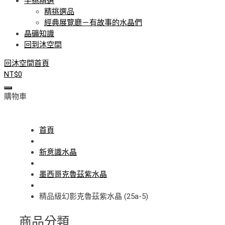
手挑精選
精挑選品
經典展覽廳－有故事的水晶們
晶礦知識
回到沐空間
回沐空間首頁
NT$
0
購物車
首頁
新意識水晶
墨西哥克魯茲紫水晶
精品級幻影克魯茲紫水晶 (25a-5)
商品分類