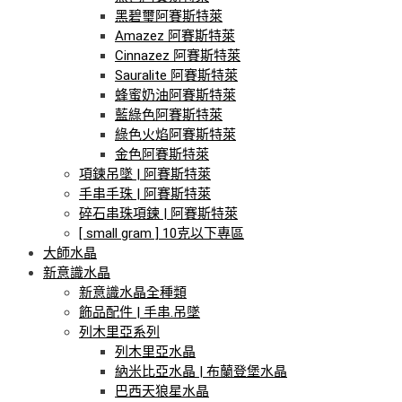
黑碧璽阿賽斯特萊
Amazez 阿賽斯特萊
Cinnazez 阿賽斯特萊
Sauralite 阿賽斯特萊
蜂蜜奶油阿賽斯特萊
藍綠色阿賽斯特萊
綠色火焰阿賽斯特萊
金色阿賽斯特萊
項鍊吊墜 | 阿賽斯特萊
手串手珠 | 阿賽斯特萊
碎石串珠項鍊 | 阿賽斯特萊
[ small gram ] 10克以下專區
大師水晶
新意識水晶
新意識水晶全種類
飾品配件 | 手串.吊墜
列木里亞系列
列木里亞水晶
納米比亞水晶 | 布蘭登堡水晶
巴西天狼星水晶