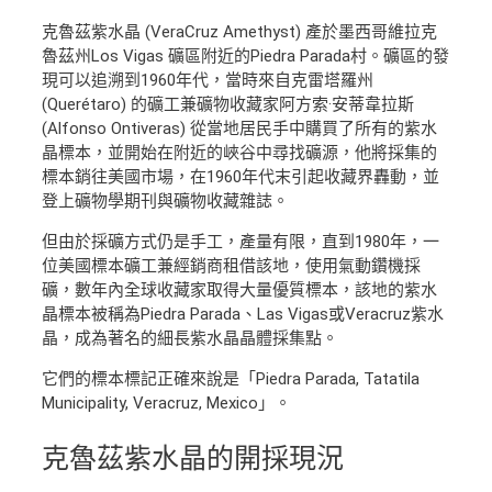
克魯茲紫水晶 (VeraCruz Amethyst) 產於墨西哥維拉克
魯茲州Los Vigas 礦區附近的Piedra Parada村。礦區的發
現可以追溯到1960年代，當時來自克雷塔羅州
(Querétaro) 的礦工兼礦物收藏家阿方索·安蒂韋拉斯
(Alfonso Ontiveras) 從當地居民手中購買了所有的紫水
晶標本，並開始在附近的峽谷中尋找礦源，他將採集的
標本銷往美國市場，在1960年代末引起收藏界轟動，並
登上礦物學期刊與礦物收藏雜誌。
但由於採礦方式仍是手工，產量有限，直到1980年，一
位美國標本礦工兼經銷商租借該地，使用氣動鑽機採
礦，數年內全球收藏家取得大量優質標本，該地的紫水
晶標本被稱為Piedra Parada、Las Vigas或Veracruz紫水
晶，成為著名的細長紫水晶晶體採集點。
它們的標本標記正確來說是「Piedra Parada, Tatatila
Municipality, Veracruz, Mexico」。
克魯茲紫水晶的開採現況