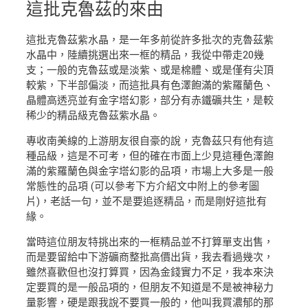
這批克魯茲的來由
這批克魯茲紫水晶，是一年多前從許多批次的克魯茲紫
水晶中，陸續挑選出來一框的精品，我從中帶走20幾
支；一般的克魯茲或是淡紫、或是棉體、或是僅有尖頂
較紫，下半部偏淡，而這批具有色澤飽滿的紫羅蘭色、
晶體高透亮並有金字塔幻影，部分有赤鐵礦共生，是較
稀少的精品級克魯茲紫水晶。
專收南美線的上游朋友很自豪的說，克魯茲只有他有這
種品級，這是不可考，但的確在市面上少見這種色澤飽
滿的紫羅蘭色與金字塔幻影的品項，市場上大多是一般
常態性的品項 (可以參考下方介紹文中附上的參考圖
片)，老話一句，並不是要追逐精品，而是剛好這批有
緣。
當時這位朋友特挑出來的一框精品並不打算單支出售，
而是要留給中下游礦商整批高價出貨，我去看過幾次，
雖然喜歡但也沒打算買，因為金錢實力不足，我本來決
定要買的是一般品項的，但朋友不知道是不是被神秘力
量影響，硬是跟我說不要買一般的，他叫我買濃郁的那