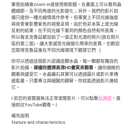
畢竟拍攝會zoom-in或使用微距鏡，在畫面上可以看到晶
體細節，及不同角度的光影變化；另外，我們的影片拍
攝只提供一種光線情境作參考，但事實上不同光線強度
與背景會影響紫色的視覺呈現，由於色彩本質上是光線
反射的結果，在不同光線下看到的顏色自然有所差異，
所以每支克魯茲都加拍了一張正對光源的照片(放在照片
區的第二張)，讓大家感受光線變化帶來的差異，也歡迎
您取得克魯茲後在不同光線環境下觀賞它們 : )
你可以透過這個影片認識這顆水晶，每一顆都有獨自的
影片拍攝，
建議你選擇高清HD畫質來觀看
，讓你細緻的
觀看與感受它。水晶礦石其實可以透過圖片或影片來傳
遞能量，只要專注與細膩的觀察，你就能透過影片連結
它。
| 若您的瀏覽器無法正常瀏覽影片，可以點擊
此連結
，直
接前往YouTube觀看。|
補充說明
feature and characteristics