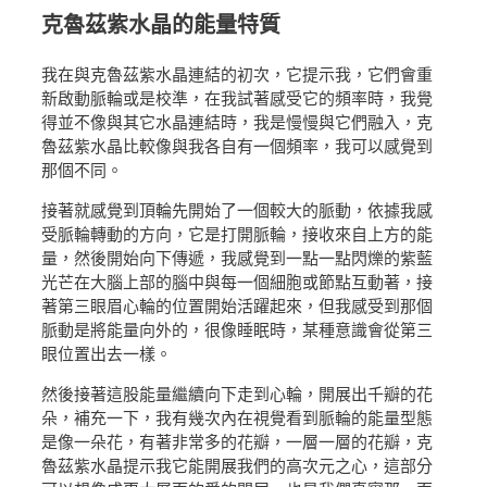
克魯茲紫水晶的能量特質
我在與克魯茲紫水晶連結的初次，它提示我，它們會重
新啟動脈輪或是校準，在我試著感受它的頻率時，我覺
得並不像與其它水晶連結時，我是慢慢與它們融入，克
魯茲紫水晶比較像與我各自有一個頻率，我可以感覺到
那個不同。
接著就感覺到頂輪先開始了一個較大的脈動，依據我感
受脈輪轉動的方向，它是打開脈輪，接收來自上方的能
量，然後開始向下傳遞，我感覺到一點一點閃爍的紫藍
光芒在大腦上部的腦中與每一個細胞或節點互動著，接
著第三眼眉心輪的位置開始活躍起來，但我感受到那個
脈動是將能量向外的，很像睡眠時，某種意識會從第三
眼位置出去一樣。
然後接著這股能量繼續向下走到心輪，開展出千瓣的花
朵，補充一下，我有幾次內在視覺看到脈輪的能量型態
是像一朵花，有著非常多的花瓣，一層一層的花瓣，克
魯茲紫水晶提示我它能開展我們的高次元之心，這部分