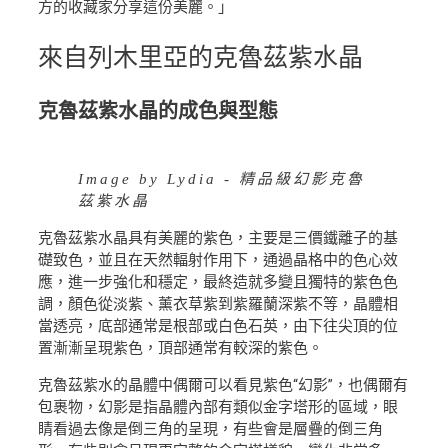
方的收藏家分享這份美麗。」
來自列木里亞的克魯茲紫水晶
克魯茲紫水晶的成色與型態
Image by Lydia - 精品級幻影克魯
茲紫水晶
克魯茲紫水晶具有美麗的紫色，主要是三價鐵離子的基
礎致色，並且在天然輻射作用下，通過晶格中的色心效
應，進一步強化和穩定，最終造就多變且獨特的紫色色
調，顏色從淡紫、薰衣草紫到紫羅蘭深紫不等，晶體相
當透亮，底部通常是根部或白色石英，由下往尖頂的位
置漸漸呈現紫色，頂部通常有較深的紫色。
克魯茲紫水的晶體中偶爾可以看見紫色“幻影”，也偶爾有
包裹物，幻影是指晶體內部有類似金字塔形的區域，眼
睛看過去像是倒三角的呈現，有些會是層疊的倒三角