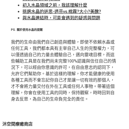
初入水晶領域之前，我該理解什麼
挑選水晶的迷思-透亮vs.棉霧?大小?美醜?
與水晶連結時，可能會遇到的疑惑與問題
PS.
關於使用水晶的提醒
我們的生命由我們自己創造與體驗，即使不依賴水晶或
任何工具，我們都本具有主宰自己人生的完整權力，可
以僅透過自己的力量去體驗自己，邁向靈魂目標，而這
些輔助工具是在我們尚未完整100%認識與信任自己的情
況下，可以經由你意識的許可，在自由意志的認同下，
允許它們幫助你。基於這樣的理解，你才能健康的使用
各種工具而不會忘記你自己才是讓一切有效的那個人，
才不會將力量交付在外在工具或任何人事物。帶著這個
理解，你會在使用工具的同時，保持觀察，時時回到自
身去反思，為自己的生命負完全的責任。
沐空間療癒商店