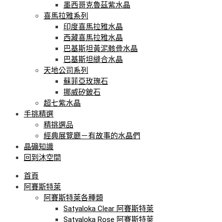
墨西哥克魯茲紫水晶
喜馬拉雅系列
印度喜馬拉雅水晶
西藏喜馬拉雅水晶
巴基斯坦黃泥骸骨水晶
巴基斯坦縫合水晶
天地公司系列
蘇菲亞玫瑰石
挪威矽鈹石
超七紫水晶
手挑精選
精挑選品
經典展覽廳－有故事的水晶們
晶礦知識
回到沐空間
首頁
阿賽斯特萊
阿賽斯特萊各種類
Satyaloka Clear 阿賽斯特萊
Satyaloka Rose 阿賽斯特萊