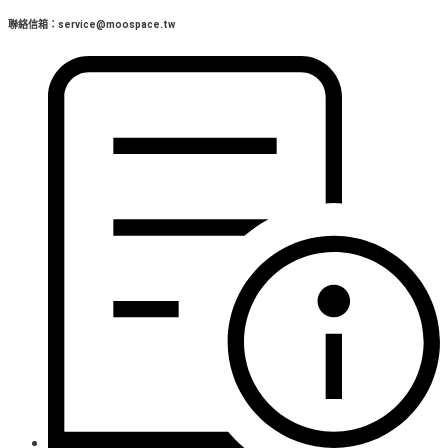
聯絡信箱：service@moospace.tw