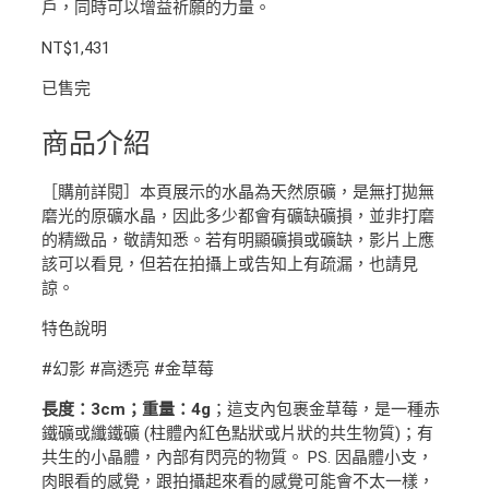
戶，同時可以增益祈願的力量。
NT$
1,431
已售完
商品介紹
［購前詳閱］本頁展示的水晶為天然原礦，是無打拋無
磨光的原礦水晶，因此多少都會有礦缺礦損，並非打磨
的精緻品，敬請知悉。若有明顯礦損或礦缺，影片上應
該可以看見，但若在拍攝上或告知上有疏漏，也請見
諒。
特色說明
#幻影 #高透亮 #金草莓
長度：3cm；重量：4g
；這支內包裹金草莓，是一種赤
鐵礦或纖鐵礦 (柱體內紅色點狀或片狀的共生物質)；有
共生的小晶體，內部有閃亮的物質。 PS. 因晶體小支，
肉眼看的感覺，跟拍攝起來看的感覺可能會不太一樣，