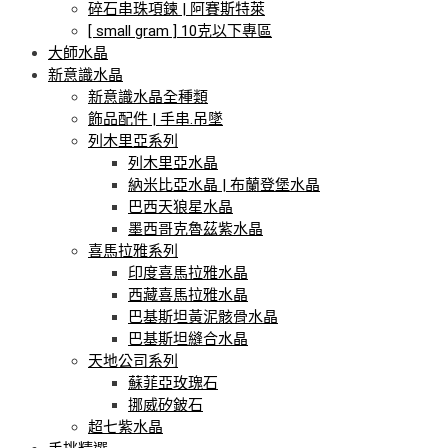
碎石串珠項鍊 | 阿賽斯特萊
[ small gram ] 10克以下專區
大師水晶
新意識水晶
新意識水晶全種類
飾品配件 | 手串.吊墜
列木里亞系列
列木里亞水晶
納米比亞水晶 | 布蘭登堡水晶
巴西天狼星水晶
墨西哥克魯茲紫水晶
喜馬拉雅系列
印度喜馬拉雅水晶
西藏喜馬拉雅水晶
巴基斯坦黃泥骸骨水晶
巴基斯坦縫合水晶
天地公司系列
蘇菲亞玫瑰石
挪威矽鈹石
超七紫水晶