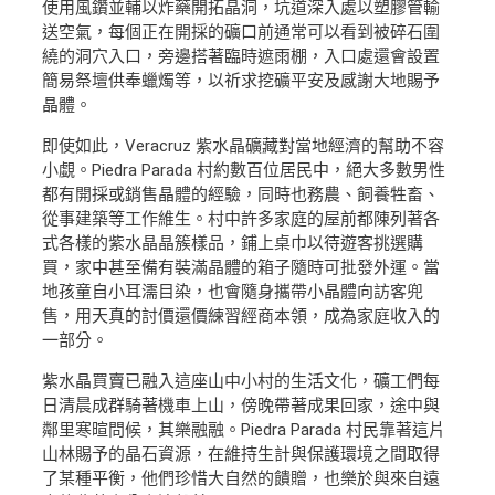
使用風鑽並輔以炸藥開拓晶洞，坑道深入處以塑膠管輸
送空氣，每個正在開採的礦口前通常可以看到被碎石圍
繞的洞穴入口，旁邊搭著臨時遮雨棚，入口處還會設置
簡易祭壇供奉蠟燭等，以祈求挖礦平安及感謝大地賜予
晶體。
即使如此，Veracruz 紫水晶礦藏對當地經濟的幫助不容
小覷。Piedra Parada 村約數百位居民中，絕大多數男性
都有開採或銷售晶體的經驗，同時也務農、飼養牲畜、
從事建築等工作維生。村中許多家庭的屋前都陳列著各
式各樣的紫水晶晶簇樣品，鋪上桌巾以待遊客挑選購
買，家中甚至備有裝滿晶體的箱子隨時可批發外運。當
地孩童自小耳濡目染，也會隨身攜帶小晶體向訪客兜
售，用天真的討價還價練習經商本領，成為家庭收入的
一部分。
紫水晶買賣已融入這座山中小村的生活文化，礦工們每
日清晨成群騎著機車上山，傍晚帶著成果回家，途中與
鄰里寒暄問候，其樂融融。Piedra Parada 村民靠著這片
山林賜予的晶石資源，在維持生計與保護環境之間取得
了某種平衡，他們珍惜大自然的饋贈，也樂於與來自遠