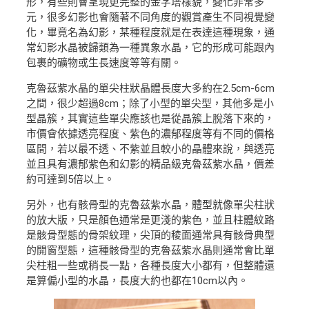
形，有些則會呈現更完整的金字塔樣貌，變化非常多
元，很多幻影也會隨著不同角度的觀賞產生不同視覺變
化，畢竟名為幻影，某種程度就是在表達這種現象，通
常幻影水晶被歸類為一種異象水晶，它的形成可能跟內
包裹的礦物或生長速度等等有關。
克魯茲紫水晶的單尖柱狀晶體長度大多約在2.5cm-6cm
之間，很少超過8cm；除了小型的單尖型，其他多是小
型晶簇，其實這些單尖應該也是從晶簇上脫落下來的，
市價會依據透亮程度、紫色的濃郁程度等有不同的價格
區間，若以最不透、不紫並且較小的晶體來說，與透亮
並且具有濃郁紫色和幻影的精品級克魯茲紫水晶，價差
約可達到5倍以上。
另外，也有骸骨型的克魯茲紫水晶，體型就像單尖柱狀
的放大版，只是顏色通常是更淺的紫色，並且柱體紋路
是骸骨型態的骨架紋理，尖頂的稜面通常具有骸骨典型
的開窗型態，這種骸骨型的克魯茲紫水晶則通常會比單
尖柱粗一些或稍長一點，各種長度大小都有，但整體還
是算偏小型的水晶，長度大約也都在10cm以內。