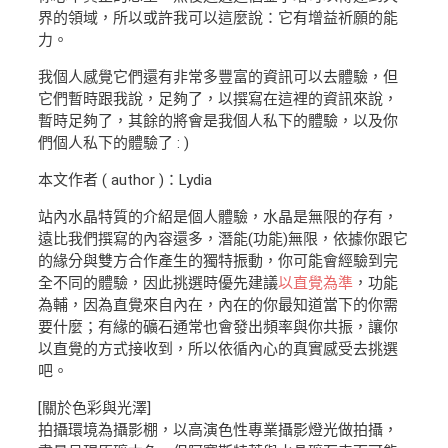
界的領域，所以或許我可以這麼說：它有增益祈願的能
力。
我個人感覺它們還有非常多豐富的資訊可以去體驗，但
它們暫時跟我說，足夠了，以撰寫在這裡的資訊來說，
暫時足夠了，其餘的將會是我個人私下的體驗，以及你
們個人私下的體驗了 : )
本文作者 ( author )：Lydia
站內水晶特質的介紹是個人體驗，水晶是無限的存有，
遠比我們撰寫的內容還多，潛能(功能)無限，依據你跟它
的緣分與雙方合作產生的獨特振動，你可能會經驗到完
全不同的體驗，因此挑選時優先建議
以直覺為準
，功能
為輔，因為直覺來自內在，內在的你最知道當下的你需
要什麼；有緣的礦石通常也會發出頻率與你共振，讓你
以直覺的方式接收到，所以依循內心的真實感受去挑選
吧。
[關於色彩與光澤]
拍攝環境為攝影棚，以高演色性專業攝影燈光做拍攝，