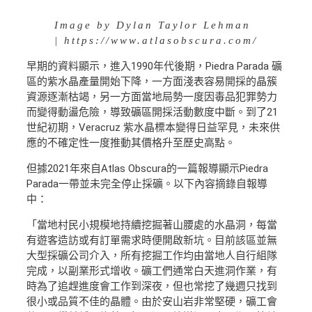
Image by Dylan Taylor Lehman
| https://www.atlasobscura.com/
早期的資料顯示，進入1990年代後期，Piedra Parada 礦
區的紫水晶產量開始下降，一方面淺表容易開採的晶簇
資源逐漸枯竭，另一方面當地局勢一度因毒品犯罪勢力
而變得動盪危險，導致礦區開採活動數度中斷。到了21
世紀初期，Veracruz 紫水晶標本變得日益罕見，未來供
應的不確定性一度推動其價格升至歷史高點。
但據2021年來自Atlas Obscura的一篇報導顯示Piedra
Parada一帶並未完全停止採礦。以下內容摘錄自報導
中：
「當地村民小規模地持續挖掘著山腰處的水晶洞，每當
有遊客造訪或有訂單需求時便開啟新坑。目前該區並無
大型採礦公司介入，所有挖掘工作均由當地人自行組隊
完成，以副業形式增收。礦工們通常白天進洞作業，有
時為了追趕進度會工作到深夜，但也常挖了幾週只找到
很小或品質不佳的晶體。由於安山岩非常堅硬，礦工會