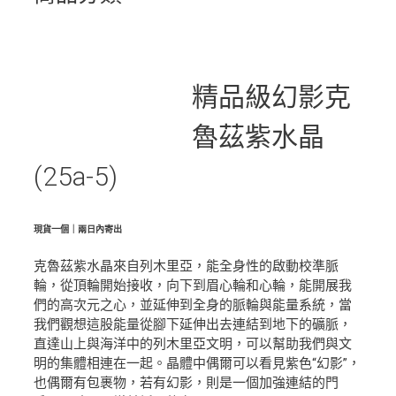
精品級幻影克
魯茲紫水晶
(25a-5)
現貨一個｜兩日內寄出
克魯茲紫水晶來自列木里亞，能全身性的啟動校準脈
輪，從頂輪開始接收，向下到眉心輪和心輪，能開展我
們的高次元之心，並延伸到全身的脈輪與能量系統，當
我們觀想這股能量從腳下延伸出去連結到地下的礦脈，
直達山上與海洋中的列木里亞文明，可以幫助我們與文
明的集體相連在一起。晶體中偶爾可以看見紫色“幻影”，
也偶爾有包裹物，若有幻影，則是一個加強連結的門