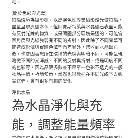
吧。
[關於色彩與光澤]
拍攝環境為攝影棚，以高演色性專業攝影燈光做拍攝，
盡量呈現原礦本色，但阿賽斯特萊與水晶礦石表面可能
有反射光線的物質，或是礦體部分區塊是透的，可能會
因角度與光線強弱有不同的折射，因此除了不同螢幕可
能造成影像與實體色澤些微差異外，您收到水晶礦石
後，也會因著您所在環境的光線與明暗不同，可能呈現
略微不同的光澤感、不同的反射與折射，或是明度不同
的色彩等，因為晶礦多數並不是單一色彩不透光的一般
物品拍攝，祈請知悉，當然也很歡迎在不同光線下去觀
賞它們，會有很多有趣的變化
淨化水晶
為水晶淨化與充
能，調整能量頻率