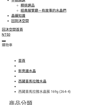
手挑精選
精挑選品
經典展覽廳－有故事的水晶們
晶礦知識
回到沐空間
回沐空間首頁
NT$
0
購物車
首頁
新意識水晶
西藏喜馬拉雅水晶
西藏喜馬拉雅水晶簇 169g (264-4)
商品分類