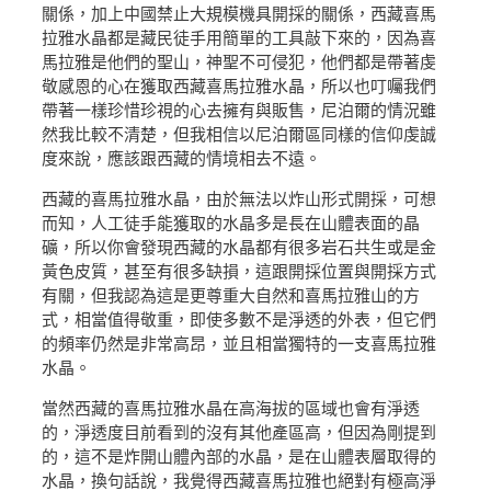
關係，加上中國禁止大規模機具開採的關係，西藏喜馬
拉雅水晶都是藏民徒手用簡單的工具敲下來的，因為喜
馬拉雅是他們的聖山，神聖不可侵犯，他們都是帶著虔
敬感恩的心在獲取西藏喜馬拉雅水晶，所以也叮囑我們
帶著一樣珍惜珍視的心去擁有與販售，尼泊爾的情況雖
然我比較不清楚，但我相信以尼泊爾區同樣的信仰虔誠
度來說，應該跟西藏的情境相去不遠。
西藏的喜馬拉雅水晶，由於無法以炸山形式開採，可想
而知，人工徒手能獲取的水晶多是長在山體表面的晶
礦，所以你會發現西藏的水晶都有很多岩石共生或是金
黃色皮質，甚至有很多缺損，這跟開採位置與開採方式
有關，但我認為這是更尊重大自然和喜馬拉雅山的方
式，相當值得敬重，即使多數不是淨透的外表，但它們
的頻率仍然是非常高昂，並且相當獨特的一支喜馬拉雅
水晶。
當然西藏的喜馬拉雅水晶在高海拔的區域也會有淨透
的，淨透度目前看到的沒有其他產區高，但因為剛提到
的，這不是炸開山體內部的水晶，是在山體表層取得的
水晶，換句話說，我覺得西藏喜馬拉雅也絕對有極高淨