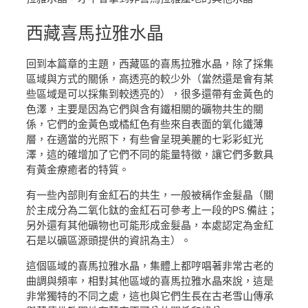
西藏
喜馬拉雅水晶
回到本篇章的主題，西藏區的喜馬拉雅水晶，除了採集
區域與方式的關係，高透亮的較少外（當然還是會有某
些區域是可以採集到較透亮的），很多還帶有金黃色的
色澤，主要是因為它們與含有鐵相關的礦物共生的關
係，它們的金黃色或橘紅色有些來自表面的氧化鐵薄
層，在適當的光照下，有些會呈現美麗的七彩彩虹光
澤，這的確增加了它們不同的能量特徵，讓它們多數具
有黃金療癒者的特質。
有一些內部則有金紅石的共生，一般被稱作金髮晶（關
於主成分為二氧化鈦的金紅石可參考上一段的PS.備註；
另外還有其他礦物也可能形成金髮晶，本處認定為金紅
石是以礦區源頭提供的資訊為主）。
這個區域的喜馬拉雅水晶，集體上都哼唱著非常古老的
曲調與頻率，相對其他區域的喜馬拉雅水晶來說，這是
非常獨特的不同之處，這也與它們生長在古老雪山傳承