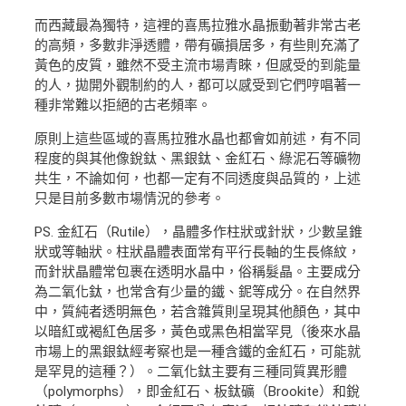
而西藏最為獨特，這裡的喜馬拉雅水晶振動著非常古老
的高頻，多數非淨透體，帶有礦損居多，有些則充滿了
黃色的皮質，雖然不受主流市場青睞，但感受的到能量
的人，拋開外觀制約的人，都可以感受到它們哼唱著一
種非常難以拒絕的古老頻率。
原則上這些區域的喜馬拉雅水晶也都會如前述，有不同
程度的與其他像銳鈦、黑銀鈦、金紅石、綠泥石等礦物
共生，不論如何，也都一定有不同透度與品質的，上述
只是目前多數市場情況的參考。
PS. 金紅石（Rutile），晶體多作柱狀或針狀，少數呈錐
狀或等軸狀。柱狀晶體表面常有平行長軸的生長條紋，
而針狀晶體常包裹在透明水晶中，俗稱髮晶。主要成分
為二氧化鈦，也常含有少量的鐵、鈮等成分。在自然界
中，質純者透明無色，若含雜質則呈現其他顏色，其中
以暗紅或褐紅色居多，黃色或黑色相當罕見（後來水晶
市場上的黑銀鈦經考察也是一種含鐵的金紅石，可能就
是罕見的這種？）。二氧化鈦主要有三種同質異形體
（polymorphs），即金紅石、板鈦礦（Brookite）和銳