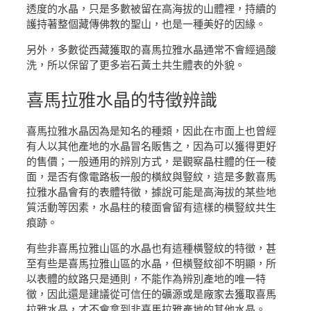
透度的水晶，只是多數被留在高海拔的山體裡，持續的
護持著整個藏傳佛教的聖山，也是一種美好的因緣。
另外，多數從西藏獲取的喜馬拉雅水晶通常不會經過酸
洗，所以保留了更多岩石黃土共生體表的外貌。
喜馬拉雅水晶
的特徵辨識
喜馬拉雅水晶因為是知名的種類，因此在市面上也曾經
有人以其他產地的水晶冒名販售之，因為可以獲得更好
的售價；一般通用的辨別方式，是觀察晶柱體的任一稜
面，是否有像電路板一般的橫紋與豎紋，這是多數喜馬
拉雅水晶會有的表體特徵，據說可能是高海拔的某些地
質活動等因素，水晶柱的稜面會留有這樣的橫豎紋共生
痕跡。
有些非喜馬拉雅山區的水晶也有這種橫豎紋的特徵，甚
至有些是喜馬拉雅山區的水晶，但橫豎紋卻不明顯，所
以表體的紋路只是通則，不能作為辨別產地的唯一特
徵，因此還是建議從可信任的礦源或是廠家去獲取喜馬
拉雅水晶，才不會拿到非喜馬拉雅產地的其他水晶。