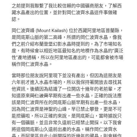
之前提到我聯繫了我比較信賴的中國礦商朋友，了解西
藏水晶產出的位置，並針對岡仁波齊水晶這件事做確
認。
岡仁波齊峰 (Mount Kailash) 位於西藏阿里地區普蘭縣，
是岡底斯山脈的第二高峰，所謂的岡仁波齊水晶，像我
們之前介紹布蘭登堡幻影水晶時提到的，為了市場知名
度，有時候會以相近地區最知名的地標作為水晶的”廣泛
性”產地通稱，所以在阿里地區產出的，可能都會被市場
稱作岡仁波齊水晶。
當時那位朋友說阿里現下並沒有產出，但因為這朋友是
六年前才進入水晶市場的，所以我保持著開放去尋找其
他資訊。後續因為結識了一位開店十幾年的老前輩，才
知道原來
岡仁波齊
早期有出產一些水晶，正確的說法應
該是岡仁波齊所在的岡底斯山脈早期有出產一些水晶，
因為岡仁波齊是神聖的山峰，早已禁止攀登，更是不可
能挖礦啦，所以正確的來說，是岡底斯山，當時據說只
有一個礦脈，並且非常久遠前已經禁止開採。以下我會
將這個岡底斯山久遠前出產的水晶，稱作岡仁波齊水
晶，而阿里區非此山脈開採的近幾年的藏晶，則會稱作