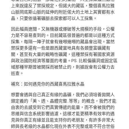
上來說違反了禁採規定，但諾大的藏區，整個喜馬拉雅
山脈岡底斯山脈的延伸的附近偌大的土地上其實都有水
晶，只要依循著礦脈去探索都可以人工採集。
因此幅員遼闊，又無機器或爆破等大規模的手段，公權
力是不容易查到的。目前藏區很普遍的都是以這種方式
採集，每隔一陣子就會有幾噸幾噸的藏晶會出現。當然
禁採更多還有一些是跟西藏當地具有各類豐富礦藏有
關，甚至有大量的戰略性礦藏，這種禁採有著國家資源
與政治國防經濟等層面的考量。PS. 比較偏礦洞或固定區
域那種早期曾被開採而被禁止的，則據說會有公權力去
巡查。
補充：如何遇見你的西藏喜馬拉雅水晶
想要會遇與自己真正有緣的晶礦，我們必須培養拋開人
類定義的「美、透、晶體完整..等等」的概念，我們才能
由衷的去感受到它們真實傳遞的能量，而不會被我們的
思維與信念系統影響過濾，這樣才能更精準有效率的遇
見與你真正有緣並且能支持你的老朋友，有許多非常大
師與長老級的水晶都化現在外表不完整或是不符合世俗