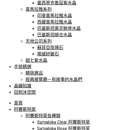
墨西哥克魯茲紫水晶
喜馬拉雅系列
印度喜馬拉雅水晶
西藏喜馬拉雅水晶
巴基斯坦黃泥骸骨水晶
巴基斯坦縫合水晶
天地公司系列
蘇菲亞玫瑰石
挪威矽鈹石
超七紫水晶
手挑精選
精挑選品
經典展覽廳－有故事的水晶們
晶礦知識
回到沐空間
首頁
阿賽斯特萊
阿賽斯特萊各種類
Satyaloka Clear 阿賽斯特萊
Satyaloka Rose 阿賽斯特萊