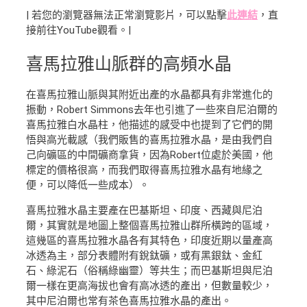
| 若您的瀏覽器無法正常瀏覽影片，可以點擊
此連結
，直
接前往YouTube觀看。|
喜馬拉雅山脈群
的高頻水晶
在喜馬拉雅山脈與其附近出產的水晶都具有非常進化的
振動，Robert Simmons去年也引進了一些來自尼泊爾的
喜馬拉雅白水晶柱，他描述的感受中也提到了它們的開
悟與高光載感（我們販售的喜馬拉雅水晶，是由我們自
己向礦區的中間礦商拿貨，因為Robert位處於美國，他
標定的價格很高，而我們取得喜馬拉雅水晶有地緣之
便，可以降低一些成本）。
喜馬拉雅水晶主要產在巴基斯坦、印度、西藏與尼泊
爾，其實就是地圖上整個喜馬拉雅山群所橫跨的區域，
這幾區的喜馬拉雅水晶各有其特色，印度近期以量產高
冰透為主，部分表體附有銳鈦礦，或有黑銀鈦、金紅
石、綠泥石（俗稱綠幽靈）等共生；而巴基斯坦與尼泊
爾一樣在更高海拔也會有高冰透的產出，但數量較少，
其中尼泊爾也常有茶色喜馬拉雅水晶的產出。