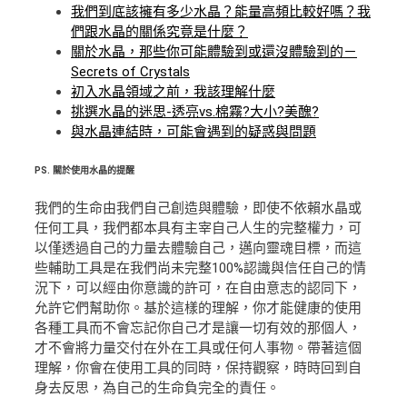
我們到底該擁有多少水晶？能量高頻比較好嗎？我
們跟水晶的關係究竟是什麼？
關於水晶，那些你可能體驗到或還沒體驗到的－
Secrets of Crystals
初入水晶領域之前，我該理解什麼
挑選水晶的迷思-透亮vs.棉霧?大小?美醜?
與水晶連結時，可能會遇到的疑惑與問題
PS.
關於使用水晶的提醒
我們的生命由我們自己創造與體驗，即使不依賴水晶或
任何工具，我們都本具有主宰自己人生的完整權力，可
以僅透過自己的力量去體驗自己，邁向靈魂目標，而這
些輔助工具是在我們尚未完整100%認識與信任自己的情
況下，可以經由你意識的許可，在自由意志的認同下，
允許它們幫助你。基於這樣的理解，你才能健康的使用
各種工具而不會忘記你自己才是讓一切有效的那個人，
才不會將力量交付在外在工具或任何人事物。帶著這個
理解，你會在使用工具的同時，保持觀察，時時回到自
身去反思，為自己的生命負完全的責任。