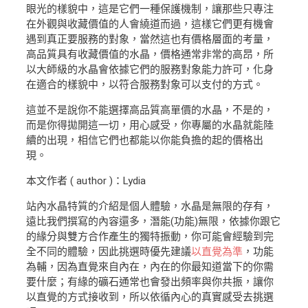
眼光的樣貌中，這是它們一種保護機制，讓那些只專注
在外觀與收藏價值的人會繞道而過，這樣它們更有機會
遇到真正要服務的對象，當然這也有價格層面的考量，
高品質具有收藏價值的水晶，價格通常非常的高昂，所
以大師級的水晶會依據它們的服務對象能力許可，化身
在適合的樣貌中，以符合服務對象可以支付的方式。
這並不是說你不能選擇高品質高單價的水晶，不是的，
而是你得拋開這一切，用心感受，你專屬的水晶就能陸
續的出現，相信它們也都能以你能負擔的起的價格出
現。
本文作者 ( author )：Lydia
站內水晶特質的介紹是個人體驗，水晶是無限的存有，
遠比我們撰寫的內容還多，潛能(功能)無限，依據你跟它
的緣分與雙方合作產生的獨特振動，你可能會經驗到完
全不同的體驗，因此挑選時優先建議
以直覺為準
，功能
為輔，因為直覺來自內在，內在的你最知道當下的你需
要什麼；有緣的礦石通常也會發出頻率與你共振，讓你
以直覺的方式接收到，所以依循內心的真實感受去挑選