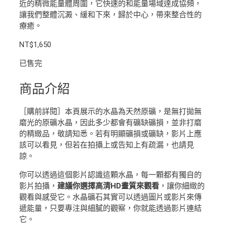
近的精微能量體周圍，它快速的和能量場域達成協頻，
讓我們整體沉澱、緩和下來，歸於中心，帶來整合性的
療癒。
NT$
1,650
已售完
商品介紹
［購前詳閱］本頁展示的水晶為天然原礦，是無打拋無
磨光的原礦水晶，因此多少都會有礦缺礦損，並非打磨
的精緻品，敬請知悉。若有明顯礦損或礦缺，影片上應
該可以看見，但若在拍攝上或告知上有疏漏，也請見
諒。
你可以透過這個影片認識這顆水晶，每一顆都有獨自的
影片拍攝，
建議你選擇高清HD畫質來觀看
，讓你細緻的
觀看與感受它。水晶礦石其實可以透過圖片或影片來傳
遞能量，只要專注與細膩的觀察，你就能透過影片連結
它。