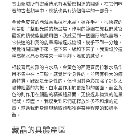
雪山聖域所有密乘傳承有著緊密相連的關係，在它們哼
著的古老頻率中，應該也具有這個傳承的一部分。
金黃色皮質的西藏喜馬拉雅水晶，握在手裡，很快速的
就帶動了整個光體的能量場，作用的範圍在靠我們感官
最近的精微能量體周圍，我感受到一個圓形的能量場，
它快速的和我的能量場域達成協頻，幾乎不到一分鐘，
我覺得周圍靜下來、慢下來、緩和下來了，我驚訝於這
種高頻水晶竟然帶來一種平靜、溫和的感受。
相較喜馬拉雅的白水晶，金黃色的西藏喜馬拉雅水晶作
用不集中在上三輪，感覺是全身性的，並帶有強大的療
癒特質，雖然是全身性的，但也因其色彩加強了針對太
陽神經叢的共振，白水晶作用於更細胞的層面，而金黃
色的則作用在細胞的精微體層面，更接近非物質的能量
場域，整體上，我感受到它們能釋放許多不和諧的能
量，幫助我們身體與精微體都獲得某種程度的和諧平
衡。
藏晶
的具體產區