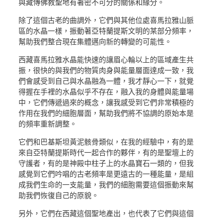
與藏傳佛教聖地有著密不可分的關係和緣分。
除了這個古老的曲調外，它們與其他位處喜馬拉雅山脈
區的水晶一樣，振動著亞特蘭提斯文明的某部分頻率，
幫助我們整合現在集體邁向新的轉變的可能性。
西藏喜馬拉雅水晶能快速的讓眉心輪以上的區域產生共
振，很快的與我們的物質肉身與能量層面達成一致，我
們會感受到自己與水晶融為一體，我才靜心一下，就覺
得握在手裡的水晶似乎不存在，融入我的身體與能量場
中，它們傳遞過來的概念，讓我感受到它們非常積極的
作用在我們的細胞層面，幫助我們將不協調的原始本是
的頻率重新調整。
它們和巴基斯坦黃泥骸骨類似，在我的經驗中，有的是
來自亞特蘭提斯時代一起合作的夥伴，有的是聖壇上的
守護者，有的是神殿中柱子上的水晶寶石一類的，但我
感覺到它們吟唱的古老頻率是更遠古的一種能量，是組
成我們生命的一支能量，我們的細胞需要這個振動來幫
助我們恢復自己的原貌。
另外，它們在西藏這個聖地產出，也代表了它們與這個