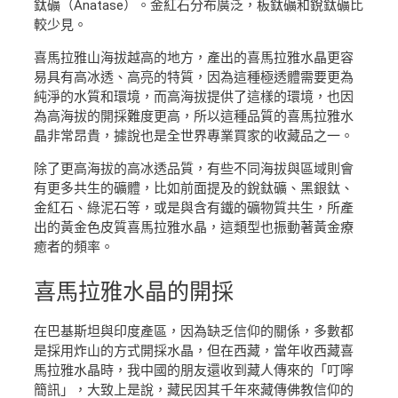
鈦礦（Anatase）。金紅石分布廣泛，板鈦礦和銳鈦礦比
較少見。
喜馬拉雅山海拔越高的地方，產出的喜馬拉雅水晶更容
易具有高冰透、高亮的特質，因為這種極透體需要更為
純淨的水質和環境，而高海拔提供了這樣的環境，也因
為高海拔的開採難度更高，所以這種品質的喜馬拉雅水
晶非常昂貴，據說也是全世界專業買家的收藏品之一。
除了更高海拔的高冰透品質，有些不同海拔與區域則會
有更多共生的礦體，比如前面提及的銳鈦礦、黑銀鈦、
金紅石、綠泥石等，或是與含有鐵的礦物質共生，所產
出的黃金色皮質喜馬拉雅水晶，這類型也振動著黃金療
癒者的頻率。
喜馬拉雅水晶
的開採
在巴基斯坦與印度產區，因為缺乏信仰的關係，多數都
是採用炸山的方式開採水晶，但在西藏，當年收西藏喜
馬拉雅水晶時，我中國的朋友還收到藏人傳來的「叮嚀
簡訊」，大致上是說，藏民因其千年來藏傳佛教信仰的