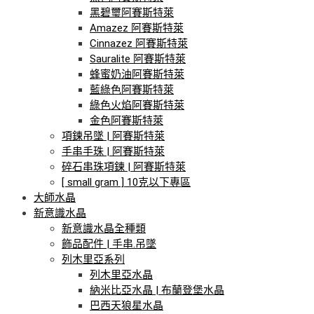
黑碧璽阿賽斯特萊
Amazez 阿賽斯特萊
Cinnazez 阿賽斯特萊
Sauralite 阿賽斯特萊
蜂蜜奶油阿賽斯特萊
藍綠色阿賽斯特萊
綠色火焰阿賽斯特萊
金色阿賽斯特萊
項鍊吊墜 | 阿賽斯特萊
手串手珠 | 阿賽斯特萊
碎石串珠項鍊 | 阿賽斯特萊
[ small gram ] 10克以下專區
大師水晶
新意識水晶
新意識水晶全種類
飾品配件 | 手串.吊墜
列木里亞系列
列木里亞水晶
納米比亞水晶 | 布蘭登堡水晶
巴西天狼星水晶