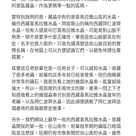
阿里區藏晶，作為更精準一點的區隔。
要特別說明的是，藏晶中有的是喜馬拉雅山區的水晶，
稱作西藏喜馬拉雅水晶，岡底斯山的稱作西藏岡仁波齊
水晶，但有人還是叫它喜馬拉雅水晶，可能是對山脈不
熟悉，倒不是要爭什麼正確性，畢竟這些山脈都長在附
近，名字也是人取的，只是先講清楚這些山脈目前的實
際名稱，在地圖上可以方便認識它們，以避免地理位置
錯置。
其實這位老前輩也是一位奇女子，可以感知水晶，收藏
了很多老礦，前輩的店多年前已結束營業，但仍囤積著
非常多的礦石，我是先看上她的幾個水晶串，能量超級
強大，所以一見如故的天南地北的聊，後來一問之下才
知道我看上的幾個晶串分別是西藏喜馬拉雅水晶當年的
老礦，以及岡仁波齊水晶，因此順便請教了岡仁波齊這
個產地的真偽跟歷史故事。
另外，我們網站上最早一批的西藏喜馬拉雅水晶，是藏
晶開採的第一批，在山南市，前輩說早期的礦區已經塌
陷並且禁採，近期仍有市售新開挖自山南的水晶，據悉