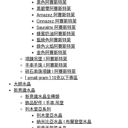
黑色阿賽斯特萊
黑碧璽阿賽斯特萊
Amazez 阿賽斯特萊
Cinnazez 阿賽斯特萊
Sauralite 阿賽斯特萊
蜂蜜奶油阿賽斯特萊
藍綠色阿賽斯特萊
綠色火焰阿賽斯特萊
金色阿賽斯特萊
項鍊吊墜 | 阿賽斯特萊
手串手珠 | 阿賽斯特萊
碎石串珠項鍊 | 阿賽斯特萊
[ small gram ] 10克以下專區
大師水晶
新意識水晶
新意識水晶全種類
飾品配件 | 手串.吊墜
列木里亞系列
列木里亞水晶
納米比亞水晶 | 布蘭登堡水晶
巴西天狼星水晶