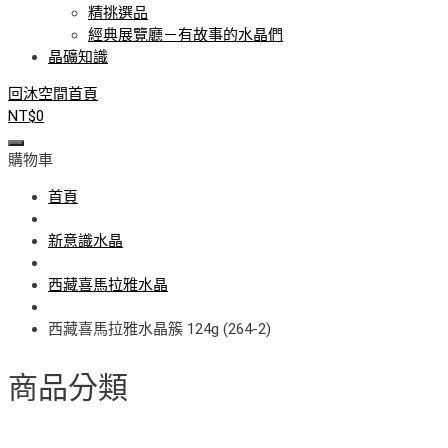
精挑選品
經典展覽廳－有故事的水晶們
晶礦知識
回沐空間首頁
NT$
0
購物車
首頁
新意識水晶
西藏喜馬拉雅水晶
西藏喜馬拉雅水晶簇 124g (264-2)
商品分類