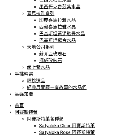
墨西哥克魯茲紫水晶
喜馬拉雅系列
印度喜馬拉雅水晶
西藏喜馬拉雅水晶
巴基斯坦黃泥骸骨水晶
巴基斯坦縫合水晶
天地公司系列
蘇菲亞玫瑰石
挪威矽鈹石
超七紫水晶
手挑精選
精挑選品
經典展覽廳－有故事的水晶們
晶礦知識
首頁
阿賽斯特萊
阿賽斯特萊各種類
Satyaloka Clear 阿賽斯特萊
Satyaloka Rose 阿賽斯特萊