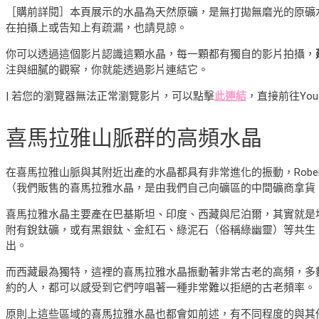
［購前詳閱］本頁展示的水晶為天然原礦，是無打拋無磨光的原礦
在拍攝上或告知上有疏漏，也請見諒。
你可以透過這個影片認識這顆水晶，每一顆都有獨自的影片拍攝，
注與細膩的觀察，你就能透過影片連結它。
| 若您的瀏覽器無法正常瀏覽影片，可以點擊
此連結
，直接前往You
喜馬拉雅山脈群
的高頻水晶
在喜馬拉雅山脈與其附近出產的水晶都具有非常進化的振動，Robe
（我們販售的喜馬拉雅水晶，是由我們自己向礦區的中間礦商拿貨，
喜馬拉雅水晶主要產在巴基斯坦、印度、西藏與尼泊爾，其實就是
附有銳鈦礦，或有黑銀鈦、金紅石、綠泥石（俗稱綠幽靈）等共生
出。
而西藏最為獨特，這裡的喜馬拉雅水晶振動著非常古老的高頻，多
約的人，都可以感受到它們哼唱著一種非常難以拒絕的古老頻率。
原則上這些區域的喜馬拉雅水晶也都會如前述，有不同程度的與其