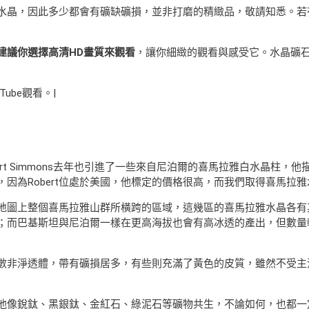
水晶，因此多少都會有礦缺礦損，並非打磨的精緻品，敬請知悉。若
建議你選擇高清HD畫質來觀看
，讓你細緻的觀看與感受它。水晶礦
Tube觀看。|
rt Simmons去年也引進了一些來自尼泊爾的喜馬拉雅白水晶柱，
因為Robert位處於美國，他標定的價格很高，而我們取得喜馬拉
地圖上整個喜馬拉雅山群所橫跨的區域，這幾區的喜馬拉雅水晶各有
；而巴基斯坦與尼泊爾一樣在更高海拔也會有高冰透的產出，但數量
數非淨透體，帶有礦損居多，有些則充滿了黃色的皮質，雖然不受主
他像銳鈦、黑銀鈦、金紅石、綠泥石等礦物共生，不論如何，也都一