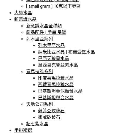
[ small gram ] 10克以下專區
大師水晶
新意識水晶
新意識水晶全種類
飾品配件 | 手串.吊墜
列木里亞系列
列木里亞水晶
納米比亞水晶 | 布蘭登堡水晶
巴西天狼星水晶
墨西哥克魯茲紫水晶
喜馬拉雅系列
印度喜馬拉雅水晶
西藏喜馬拉雅水晶
巴基斯坦黃泥骸骨水晶
巴基斯坦縫合水晶
天地公司系列
蘇菲亞玫瑰石
挪威矽鈹石
超七紫水晶
手挑精選