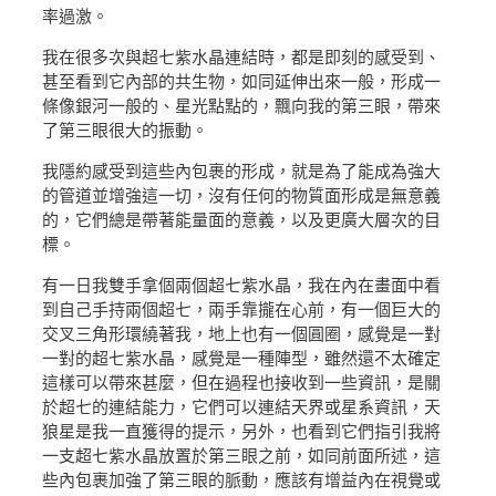
率過激。
我在很多次與超七紫水晶連結時，都是即刻的感受到、
甚至看到它內部的共生物，如同延伸出來一般，形成一
條像銀河一般的、星光點點的，飄向我的第三眼，帶來
了第三眼很大的振動。
我隱約感受到這些內包裹的形成，就是為了能成為強大
的管道並增強這一切，沒有任何的物質面形成是無意義
的，它們總是帶著能量面的意義，以及更廣大層次的目
標。
有一日我雙手拿個兩個超七紫水晶，我在內在畫面中看
到自己手持兩個超七，兩手靠攏在心前，有一個巨大的
交叉三角形環繞著我，地上也有一個圓圈，感覺是一對
一對的超七紫水晶，感覺是一種陣型，雖然還不太確定
這樣可以帶來甚麼，但在過程也接收到一些資訊，是關
於超七的連結能力，它們可以連結天界或星系資訊，天
狼星是我一直獲得的提示，另外，也看到它們指引我將
一支超七紫水晶放置於第三眼之前，如同前面所述，這
些內包裹加強了第三眼的脈動，應該有增益內在視覺或