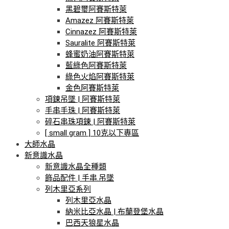
黑碧璽阿賽斯特萊
Amazez 阿賽斯特萊
Cinnazez 阿賽斯特萊
Sauralite 阿賽斯特萊
蜂蜜奶油阿賽斯特萊
藍綠色阿賽斯特萊
綠色火焰阿賽斯特萊
金色阿賽斯特萊
項鍊吊墜 | 阿賽斯特萊
手串手珠 | 阿賽斯特萊
碎石串珠項鍊 | 阿賽斯特萊
[ small gram ] 10克以下專區
大師水晶
新意識水晶
新意識水晶全種類
飾品配件 | 手串.吊墜
列木里亞系列
列木里亞水晶
納米比亞水晶 | 布蘭登堡水晶
巴西天狼星水晶