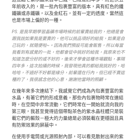
年前收入的，是一批內包裹豐富的版本，具有紅色的纖
鐵礦或赤鐵礦，以及金紅石，並有一定的透度，當然這
也是市場上偏好的一種。
PS. 是我早期學習晶礦市場時候的前輩賣給我的，他總是會
跟我說如果我是要賣的，他可以挑品項好的給我，如果是自
己玩的，就隨便啦~。因為我們預設可能會販售，所以每當
我看到有感覺的一批，他都會從中挑好的給我，我原來也不
知道怎麼分好的或不好的，後來才學會這種市場觀點，事隔
四年多，這次拍攝的時候，我發現他真的都給我挑好的，哈
哈哈，不過好不好都是緣分，前輩還在行內，但已經不賣這
種的了，我很感念他的心意，謝謝他當時的照顧。
在幾年來多次連結下，我感覺它們成為內包裹豐富的紫
水晶，有著它們的形成意義，那些內包裹物時常在連結
時，在空間中非常流動，它們時常在一開始就流向我的
第三眼，我甚至覺得這個帶點茶色的紫水晶柱體只是裝
載它們的軀殼－極大的力量總是必須裝載在更穩固且具
有防禦效果的屏蔽中。
在使用手電筒或光源照射內部，可以看見散射出來的紫