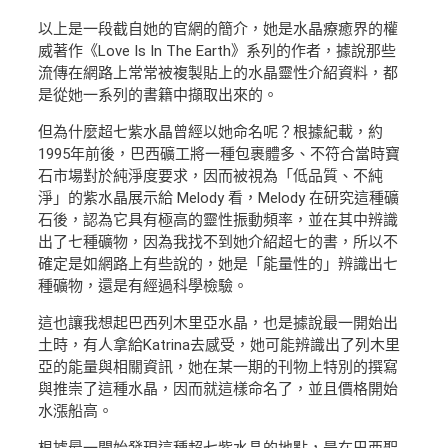
以上是一段截自她的官網的簡介，她是水晶療癒界的權
威著作《Love Is In The Earth》系列的作者，據說那些
流傳在網路上常常被複製貼上的水晶靈性介紹資料，都
是從她一系列的書籍中擷取出來的。
但為什麼超七紫水晶曾經以她命名呢？根據紀載，約
1995年前後，巴西礦工將一種包裹體多、不符合當時寶
石市場對於純淨度要求，因而被視為「低品質、不純
淨」的紫水晶展示給 Melody 看，Melody 在研究這種礦
石後，認為它具有極高的靈性振動頻率，並在其中辨識
出了七種礦物，因為我找不到她介紹超七的書，所以不
確定是如網路上有些說的，她是「能量性的」辨識出七
種礦物，還是有經過科學檢驗。
這也讓我想起巴西列木里亞水晶，也是據說最一開始出
土時，有人拿給Katrina去感受，她可能辨識出了列木里
亞的能量與相關資訊，她在某一期的刊物上特別的撰寫
與推崇了這種水晶，因而就這樣命名了，並且價格開始
水漲船高。