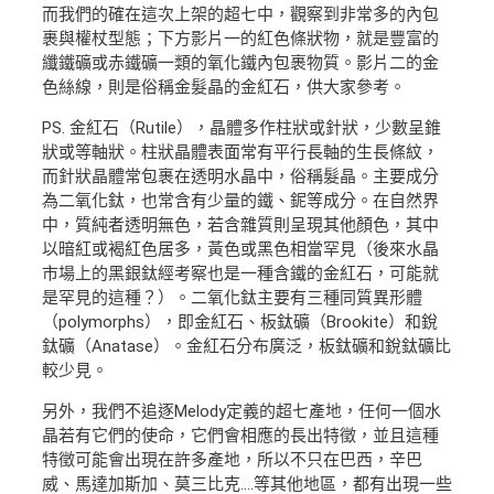
而我們的確在這次上架的超七中，觀察到非常多的內包
裹與權杖型態；下方影片一的紅色條狀物，就是豐富的
纖鐵礦或赤鐵礦一類的氧化鐵內包裹物質。影片二的金
色絲線，則是俗稱金髮晶的金紅石，供大家參考。
PS. 金紅石（Rutile），晶體多作柱狀或針狀，少數呈錐
狀或等軸狀。柱狀晶體表面常有平行長軸的生長條紋，
而針狀晶體常包裹在透明水晶中，俗稱髮晶。主要成分
為二氧化鈦，也常含有少量的鐵、鈮等成分。在自然界
中，質純者透明無色，若含雜質則呈現其他顏色，其中
以暗紅或褐紅色居多，黃色或黑色相當罕見（後來水晶
市場上的黑銀鈦經考察也是一種含鐵的金紅石，可能就
是罕見的這種？）。二氧化鈦主要有三種同質異形體
（polymorphs），即金紅石、板鈦礦（Brookite）和銳
鈦礦（Anatase）。金紅石分布廣泛，板鈦礦和銳鈦礦比
較少見。
另外，我們不追逐Melody定義的超七產地，任何一個水
晶若有它們的使命，它們會相應的長出特徵，並且這種
特徵可能會出現在許多產地，所以不只在巴西，辛巴
威、馬達加斯加、莫三比克….等其他地區，都有出現一些