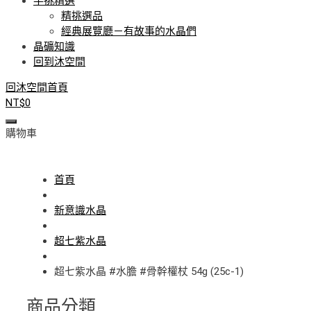
手挑精選
精挑選品
經典展覽廳－有故事的水晶們
晶礦知識
回到沐空間
回沐空間首頁
NT$
0
購物車
首頁
新意識水晶
超七紫水晶
超七紫水晶 #水膽 #骨幹權杖 54g (25c-1)
商品分類