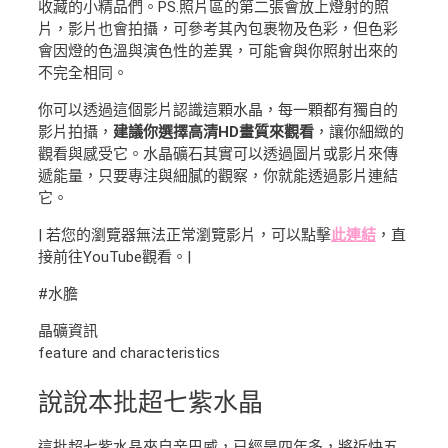
收藏的小精品們。PS.照片區的第二張會放上燈射的照
片，影片也會拍攝，可參考其內包裹物及色彩，但色彩
會因燈的色溫與演色性的差異，可能會與你照射出來的
不完全相同。
你可以透過這個影片認識這顆水晶，每一顆都有獨自的
影片拍攝，
建議你選擇高清HD畫質來觀看
，讓你細緻的
觀看與感受它。水晶礦石其實可以透過圖片或影片來傳
遞能量，只要專注與細膩的觀察，你就能透過影片連結
它。
| 若您的瀏覽器無法正常瀏覽影片，可以點擊
此連結
，直
接前往YouTube觀看。|
#水膽
晶礦資訊
feature and characteristics
說說本批超七紫水晶
這批超七紫水晶來自辛巴威，已經是四年多，將近快五