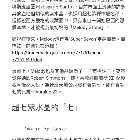
根據最一開始發現這種超七紫水晶的地點，是在巴西聖
埃斯皮里圖州 (Espírito Santo)，目前市面上流通的許多
其他產地但類似的紫水晶，也採用超七這種市場名稱，
但據說西方嚴格的收藏圈中，只有來自一開始巴西的那
個產地，才被視為最初始的「Melody Stone」。
據說在後來，Melody還曾為”Super Seven”申請商標。商
標註冊的資訊在這裡：
https://trademarks.justia.com/771/61/super-
77161940.html
事實上，Melody也為其他晶礦做了一些商標註冊，突然
覺得她跟Robert Simmons一樣，喜歡註冊商標 XD 然後
我就恍然大悟，為什麼天地公司沒有賣超七，卻有賣超
七的兄弟－Auralite 23。
超七紫水晶的「七」
Image by Lydia
延續那些市場定義，超七紫水晶之所以強大，是因為它