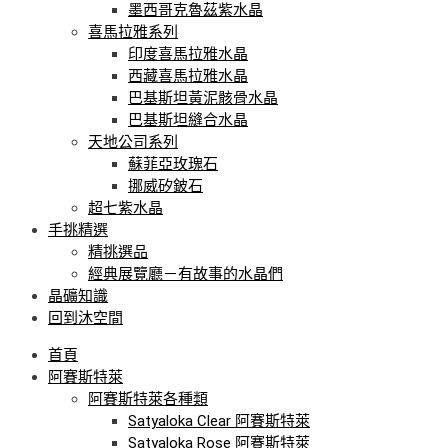
墨西哥克魯茲紫水晶
喜馬拉雅系列
印度喜馬拉雅水晶
西藏喜馬拉雅水晶
巴基斯坦黃泥骸骨水晶
巴基斯坦縫合水晶
天地公司系列
蘇菲亞玫瑰石
挪威矽鈹石
超七紫水晶
手挑精選
精挑選品
經典展覽廳－有故事的水晶們
晶礦知識
回到沐空間
首頁
阿賽斯特萊
阿賽斯特萊各種類
Satyaloka Clear 阿賽斯特萊
Satyaloka Rose 阿賽斯特萊