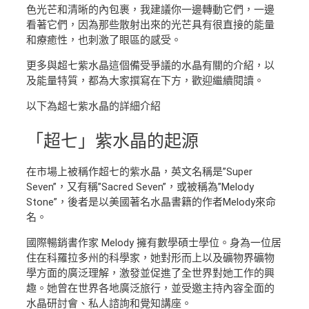
色光芒和清晰的內包裹，我建議你一邊轉動它們，一邊
看著它們，因為那些散射出來的光芒具有很直接的能量
和療癒性，也刺激了眼區的感受。
更多與超七紫水晶這個備受爭議的水晶有關的介紹，以
及能量特質，都為大家撰寫在下方，歡迎繼續閱讀。
以下為超七紫水晶的詳細介紹
「超七」紫水晶的起源
在市場上被稱作超七的紫水晶，英文名稱是”Super
Seven”，又有稱”Sacred Seven”，或被稱為”Melody
Stone”，後者是以美國著名水晶書籍的作者Melody來命
名。
國際暢銷書作家 Melody 擁有數學碩士學位。身為一位居
住在科羅拉多州的科學家，她對形而上以及礦物界礦物
學方面的廣泛理解，激發並促進了全世界對她工作的興
趣。她曾在世界各地廣泛旅行，並受邀主持內容全面的
水晶研討會、私人諮詢和覺知講座。