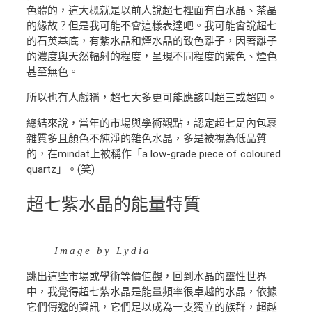
色體的，這大概就是以前人說超七裡面有白水晶、茶晶
的緣故？但是我可能不會這樣表達吧。我可能會說超七
的石英基底，有紫水晶和煙水晶的致色離子，因著離子
的濃度與天然輻射的程度，呈現不同程度的紫色、煙色
甚至無色。
所以也有人戲稱，超七大多更可能應該叫超三或超四。
總結來說，當年的市場與學術觀點，認定超七是內包裹
雜質多且顏色不純淨的雜色水晶，多是被視為低品質
的，在mindat上被稱作「a low-grade piece of coloured
quartz」。(笑)
超七紫水晶的能量特質
Image by Lydia
跳出這些市場或學術等價值觀，回到水晶的靈性世界
中，我覺得超七紫水晶是能量頻率很卓越的水晶，依據
它們傳遞的資訊，它們足以成為一支獨立的族群，超越