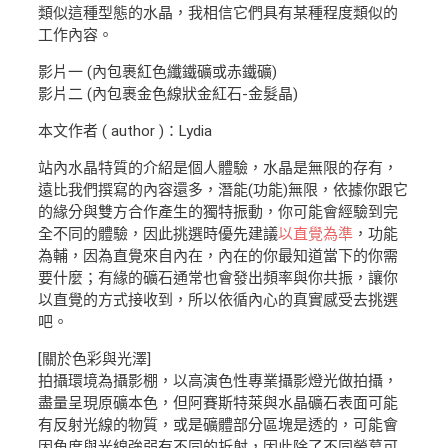
類似這種型態的水晶，我相信它們具有某種程度類似的
工作內容。
影片一 (內包裹紅色纖鐵礦或赤鐵礦)
影片二 (內包裹金色線狀金紅石-金髮晶)
本文作者 ( author )：Lydia
站內水晶特質的介紹是個人體驗，水晶是無限的存有，
遠比我們撰寫的內容還多，潛能(功能)無限，依據你跟它
的緣分與雙方合作產生的獨特振動，你可能會經驗到完
全不同的體驗，因此挑選時優先建議
以直覺為準
，功能
為輔，因為直覺來自內在，內在的你最知道當下的你需
要什麼；有緣的礦石通常也會發出頻率與你共振，讓你
以直覺的方式接收到，所以依循內心的真實感受去挑選
吧。
[關於色彩與光澤]
拍攝環境為攝影棚，以高演色性專業攝影燈光做拍攝，
盡量呈現原礦本色，但阿賽斯特萊與水晶礦石表面可能
有反射光線的物質，或是礦體部分區塊是透的，可能會
因角度與光線強弱有不同的折射，因此除了不同螢幕可