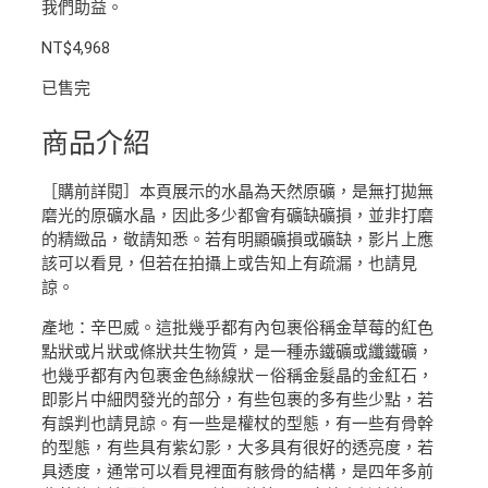
我們助益。
NT$
4,968
已售完
商品介紹
［購前詳閱］本頁展示的水晶為天然原礦，是無打拋無
磨光的原礦水晶，因此多少都會有礦缺礦損，並非打磨
的精緻品，敬請知悉。若有明顯礦損或礦缺，影片上應
該可以看見，但若在拍攝上或告知上有疏漏，也請見
諒。
產地：辛巴威。這批幾乎都有內包裹俗稱金草莓的紅色
點狀或片狀或條狀共生物質，是一種赤鐵礦或纖鐵礦，
也幾乎都有內包裹金色絲線狀－俗稱金髮晶的金紅石，
即影片中細閃發光的部分，有些包裹的多有些少點，若
有誤判也請見諒。有一些是權杖的型態，有一些有骨幹
的型態，有些具有紫幻影，大多具有很好的透亮度，若
具透度，通常可以看見裡面有骸骨的結構，是四年多前