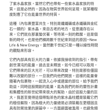
了紫水晶家族，當然它們也帶有一些紫水晶家族的特
質，這是必然的，因為在物質世界如何呈現，就某種程
度對應了它在能量世界的特質。
這種（內包裹豐富共生，特別是纖鐵礦或赤鐵礦與金紅
石一類的）紫水晶，來自古老的地方，從意識存在以
來，它們就在那裏蟄伏著，等待某一刻的甦醒，這是個
新的時代，也是他們橫跨數千世紀來到這的原因—New
Life & New Energy，當然數千世紀只是一種以線性時間
的觀點來形容。
它們內部具有巨大的力量，依據我接收到的指引，帶有
創世渾沌的能量，過去並未釋放，如今已經可以取用，
它們帶來的巨大光芒，可以帶來改變，特別是那些僵固
難以改變的部分，一旦我們向他們開放，這樣的能量會
隨著內包裹物，一起流入心中或適當的部位，給予我們
助益。同時這股開創的能量，能為我們的新的靈性計畫
和集體性的新世紀帶來很大的幫助，由於這股力量的巨
大，我甚至覺得這個帶點茶色的紫水晶柱體是裝載它們
的極佳軀殼，因為極大的力量總是必須裝載在更穩固且
具有防禦效果的屏蔽中，一方面避面被濫用，也避免頻