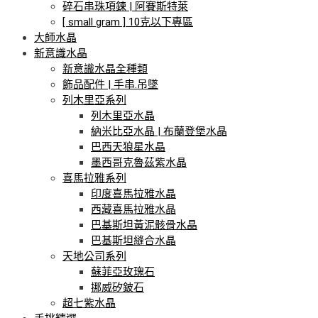
碎石串珠項鍊 | 阿賽斯特萊
[ small gram ] 10克以下專區
大師水晶
新意識水晶
新意識水晶全種類
飾品配件 | 手串.吊墜
列木里亞系列
列木里亞水晶
納米比亞水晶 | 布蘭登堡水晶
巴西天狼星水晶
墨西哥克魯茲紫水晶
喜馬拉雅系列
印度喜馬拉雅水晶
西藏喜馬拉雅水晶
巴基斯坦黃泥骸骨水晶
巴基斯坦縫合水晶
天地公司系列
蘇菲亞玫瑰石
挪威矽鈹石
超七紫水晶