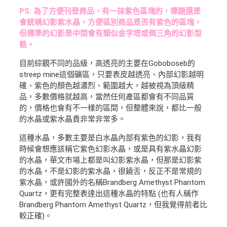
PS. 為了方便刊登商品，有一抹紫色區塊的，標題還是
會統稱幻影紫水晶，方便區別商品是否有紫色的區塊，
但標準的幻影是中間會有類似金字塔或倒三角的幻影型
態。
目前綜觀不同的品級，高透亮的主要在Goboboseb的
streep mine這個礦區，只要表皮越透亮、內部幻影越明
確、紫色的顏色越濃烈、範圍越大，越被視為頂級精
品，多數價格就越高，當然任何產區都會有不同品質
的，價格也會有不一樣的區間，但整體來說，都比一般
的水晶或紫水晶貴非常非常多。
這種水晶，多數主要是白水晶內部有紫色的幻影，我有
時候會想應該稱它紫色幻影水晶，或是具有紫水晶幻影
的水晶，華文市場上都是叫幻影紫水晶，但那是幻影紫
的水晶，不是幻影的紫水晶，很饒舌，反正不是常規的
紫水晶，或許國外的名稱Brandberg Amethyst Phantom
Quartz，更有完整表達出這種水晶的特點 (也有人稱作
Brandberg Phantom Amethyst Quartz，但我覺得前者比
較正確)。