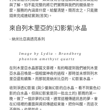
與了解，怕不能完整的將它們實際與我們的關係是什
麼，服務的內涵是什麼，給釐清楚。簡而言之，只能撒
錢來完成連結實測(苦笑)。
來自列木里亞的(幻影紫)水晶
- 納米比亞高透亮系列
Image by Lydia - Brandberg
phantom amethyst quartz
在列木里亞水晶那篇文章裡，有約略提到我們被列木里
亞水晶召喚是一個相當神奇的過程，那時並未想到列木
里亞還有續集，而那就是納米比亞的．幻影紫水晶。
收到淨透幻影紫 (與少量無幻影的白水晶 – 看不到紫色幻
影的白水晶，但與幻影紫是同一批出土的) 那周的某一
晚，做了一個非夢的幻境，通常這種傳遞訊息的夢，會
在幻境裡的畫面與資訊傳遞結束後，把你叫醒，而這次
不例外，也是如此。