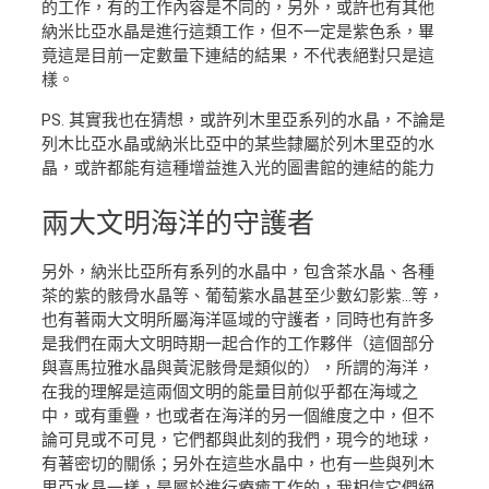
的工作，有的工作內容是不同的，另外，或許也有其他
納米比亞水晶是進行這類工作，但不一定是紫色系，畢
竟這是目前一定數量下連結的結果，不代表絕對只是這
樣。
PS. 其實我也在猜想，或許列木里亞系列的水晶，不論是
列木比亞水晶或納米比亞中的某些隸屬於列木里亞的水
晶，或許都能有這種增益進入光的圖書館的連結的能力
兩大文明海洋的守護者
另外，納米比亞所有系列的水晶中，包含茶水晶、各種
茶的紫的骸骨水晶等、葡萄紫水晶甚至少數幻影紫…等，
也有著兩大文明所屬海洋區域的守護者，同時也有許多
是我們在兩大文明時期一起合作的工作夥伴（這個部分
與喜馬拉雅水晶與黃泥骸骨是類似的），所謂的海洋，
在我的理解是這兩個文明的能量目前似乎都在海域之
中，或有重疊，也或者在海洋的另一個維度之中，但不
論可見或不可見，它們都與此刻的我們，現今的地球，
有著密切的關係；另外在這些水晶中，也有一些與列木
里亞水晶一樣，是屬於進行療癒工作的，我相信它們絕