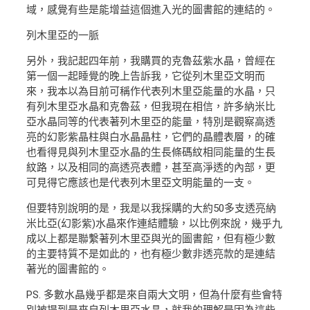
域，感覺有些是能增益這個進入光的圖書館的連結的。
列木里亞的一脈
另外，我記起四年前，我購買的克魯茲紫水晶，曾經在
第一個一起睡覺的晚上告訴我，它從列木里亞文明而
來，我本以為目前可稱作代表列木里亞能量的水晶，只
有列木里亞水晶和克魯茲，但我現在相信，許多納米比
亞水晶同等的代表著列木里亞的能量，特別是觀察高透
亮的幻影紫晶柱與白水晶晶柱，它們的晶體表層，的確
也看得見與列木里亞水晶的生長條碼紋相同能量的生長
紋路，以及相同的高透亮表體，甚至高淨透的內部，更
可見得它應該也是代表列木里亞文明能量的一支。
但要特別說明的是，我是以我採購的大約50多支透亮納
米比亞(幻影紫)水晶來作連結體驗，以比例來說，幾乎九
成以上都是聯繫著列木里亞與光的圖書館，但有極少數
的主要特質不是如此的，也有極少數非透亮款的是連結
著光的圖書館的。
PS. 多數水晶幾乎都是來自兩大文明，但為什麼有些會特