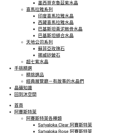
墨西哥克魯茲紫水晶
喜馬拉雅系列
印度喜馬拉雅水晶
西藏喜馬拉雅水晶
巴基斯坦黃泥骸骨水晶
巴基斯坦縫合水晶
天地公司系列
蘇菲亞玫瑰石
挪威矽鈹石
超七紫水晶
手挑精選
精挑選品
經典展覽廳－有故事的水晶們
晶礦知識
回到沐空間
首頁
阿賽斯特萊
阿賽斯特萊各種類
Satyaloka Clear 阿賽斯特萊
Satyaloka Rose 阿賽斯特萊