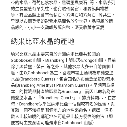
茶的水晶、葡萄色紫水晶、黑碧璽與螢石…等，水晶系列
的生長型態有單尖柱，也有骸骨開窗，和晶簇與權杖…
等，有些晶體上會有葡萄石、方沸石和方解石…等共生，
早期以布蘭登堡幻影紫水晶聞名於全世界，品項屬於精
品級的，小小一支動輒數萬台幣，深受收藏家喜愛。
納米比亞水晶的產地
納米比亞水晶主要來自於非洲納米比亞共和國的
Goboboseb山脈、Brandberg山脈以及Erongo山脈，目前
除了黑碧璽、螢石..等之外，其他水晶大多來自前兩個山
脈，由以Goboboseb為主，國際市場上通稱為布蘭登堡
水晶(Brandberg Quartz)，包含知名的布蘭登堡幻影紫水
晶(Brandberg Amethyst Phantom Quartz)。早期因為標
本上的標籤都將產地區標為Brandberg，而因此命名為布
蘭登堡水晶，「Brandberg Quartz」，據資料顯示，在當
時，Brandberg似乎是納米比亞一個相較有名的區域，與
其取一個不知道是哪個地方的地名來命名，選擇一個多
數人比較知曉的鄰近地名可能是比較方便性的做法（即
便當時主要產區可能是來自Goboboseb山脈）。