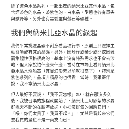
除了紫色水晶系列，一起出產的納米比亞其他水晶，包
含煙茶色的水晶、茶紫色的、白水晶，型態也各有單尖
與骸骨等，另外也有黑碧璽與螢石等礦種。
我們與納米比亞水晶的緣起
我們平常挑選晶礦不刻意看品項行事，原則上只選擇主
動召喚或有感的晶礦，另外，因炒作或稀少或開挖困難
而集體性價格很高的，基本上沒有特殊需求也不會去涉
略，但人家說怕什麼來什麼，當時在市場上看到納米比
亞水晶水漲船高（其實幻影紫以前就很高了），特別是
紫色系列的，品項非精品的也很貴，當時，我跟夥伴
說，我不拿納米比亞水晶。
但人最好不要說，「我不要怎樣」XD，就在那沒多久
後，我被召喚的旅程就開始了，納米比亞幻影紫的水晶
好幾天不斷的在腦海放送，心裡沒好氣的回應它們，
「喂，你們太貴了，我買不起。」，尤其是看起來它們
要我買的量也不是一兩支而已。