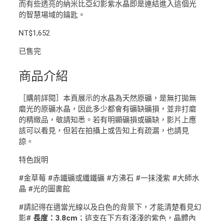
而有些透亮的納米比亞幻影紫水晶即是連結進入這個光
的智慧場域的鑰匙。
NT$
1,652
已售完
商品介紹
［購前詳閱］本頁展示的水晶為天然原礦，是無打拋無
磨光的原礦水晶，因此多少都會有礦缺礦損，並非打磨
的精緻品，敬請知悉。若有明顯礦損或礦缺，影片上應
該可以看見，但若在拍攝上或告知上有疏漏，也請見
諒。
特色說明
#金草莓 #赤鐵礦或纖鐵礦 #方沸石 #一抹淺紫 #大師水
晶 #光的圖書館
#請記得在適當光線以及白色的背景下，才能清楚看見幻
影#
長度：3.8cm
；這支在下方有淺淺的紫色，晶體內