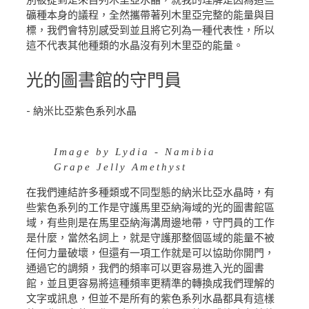
別被提到是來自列木里亞水晶，就我的理解是因為這些
礦種本身的議程，全然攜帶著列木里亞完整的能量與目
標，我們會特別感受到並且將它列為一種代表性，所以
這不代表其他種類的水晶沒有列木里亞的能量。
光的圖書館的守門員
- 納米比亞紫色系列水晶
Image by Lydia - Namibia
Grape Jelly Amethyst
在我們連結許多種類或不同型態的納米比亞水晶時，有
些紫色系列的工作是守護馬里亞納海域的光的圖書館區
域，有些則是在馬里亞納海溝周邊地帶，守門員的工作
是什麼，當然名詞上，就是守護那整個區域的能量不被
任何力量破壞，但還有一項工作就是可以協助你開門，
通過它的調頻，我們的頻率可以更容易進入光的圖書
館，並且更容易將這種頻率更精準的轉換成我們理解的
文字或訊息，但並不是所有的紫色系列水晶都具有這樣