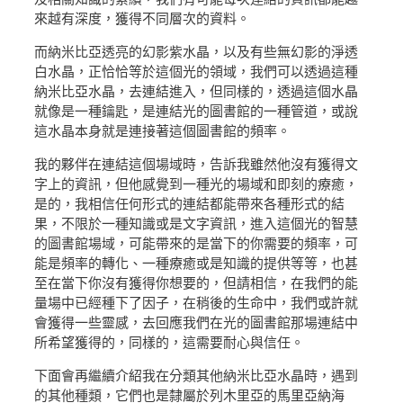
來越有深度，獲得不同層次的資料。
而納米比亞透亮的幻影紫水晶，以及有些無幻影的淨透
白水晶，正恰恰等於這個光的領域，我們可以透過這種
納米比亞水晶，去連結進入，但同樣的，透過這個水晶
就像是一種鑰匙，是連結光的圖書館的一種管道，或說
這水晶本身就是連接著這個圖書館的頻率。
我的夥伴在連結這個場域時，告訴我雖然他沒有獲得文
字上的資訊，但他感覺到一種光的場域和即刻的療癒，
是的，我相信任何形式的連結都能帶來各種形式的結
果，不限於一種知識或是文字資訊，進入這個光的智慧
的圖書館場域，可能帶來的是當下的你需要的頻率，可
能是頻率的轉化、一種療癒或是知識的提供等等，也甚
至在當下你沒有獲得你想要的，但請相信，在我們的能
量場中已經種下了因子，在稍後的生命中，我們或許就
會獲得一些靈感，去回應我們在光的圖書館那場連結中
所希望獲得的，同樣的，這需要耐心與信任。
下面會再繼續介紹我在分類其他納米比亞水晶時，遇到
的其他種類，它們也是隸屬於列木里亞的馬里亞納海