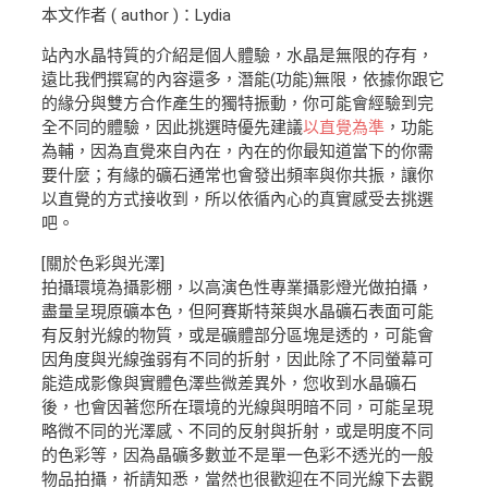
本文作者 ( author )：Lydia
站內水晶特質的介紹是個人體驗，水晶是無限的存有，
遠比我們撰寫的內容還多，潛能(功能)無限，依據你跟它
的緣分與雙方合作產生的獨特振動，你可能會經驗到完
全不同的體驗，因此挑選時優先建議
以直覺為準
，功能
為輔，因為直覺來自內在，內在的你最知道當下的你需
要什麼；有緣的礦石通常也會發出頻率與你共振，讓你
以直覺的方式接收到，所以依循內心的真實感受去挑選
吧。
[關於色彩與光澤]
拍攝環境為攝影棚，以高演色性專業攝影燈光做拍攝，
盡量呈現原礦本色，但阿賽斯特萊與水晶礦石表面可能
有反射光線的物質，或是礦體部分區塊是透的，可能會
因角度與光線強弱有不同的折射，因此除了不同螢幕可
能造成影像與實體色澤些微差異外，您收到水晶礦石
後，也會因著您所在環境的光線與明暗不同，可能呈現
略微不同的光澤感、不同的反射與折射，或是明度不同
的色彩等，因為晶礦多數並不是單一色彩不透光的一般
物品拍攝，祈請知悉，當然也很歡迎在不同光線下去觀