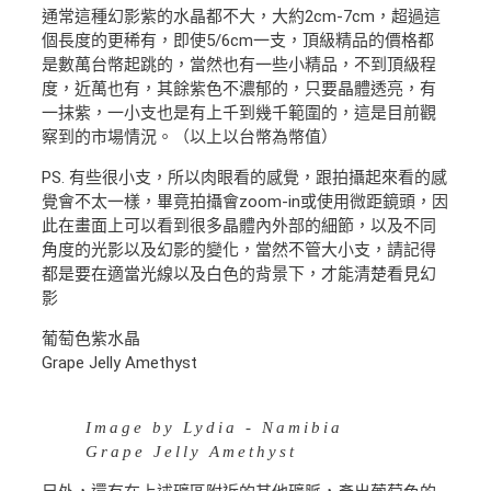
通常這種幻影紫的水晶都不大，大約2cm-7cm，超過這
個長度的更稀有，即使5/6cm一支，頂級精品的價格都
是數萬台幣起跳的，當然也有一些小精品，不到頂級程
度，近萬也有，其餘紫色不濃郁的，只要晶體透亮，有
一抹紫，一小支也是有上千到幾千範圍的，這是目前觀
察到的市場情況。（以上以台幣為幣值）
PS. 有些很小支，所以肉眼看的感覺，跟拍攝起來看的感
覺會不太一樣，畢竟拍攝會zoom-in或使用微距鏡頭，因
此在畫面上可以看到很多晶體內外部的細節，以及不同
角度的光影以及幻影的變化，當然不管大小支，請記得
都是要在適當光線以及白色的背景下，才能清楚看見幻
影
葡萄色紫水晶
Grape Jelly Amethyst
Image by Lydia - Namibia
Grape Jelly Amethyst