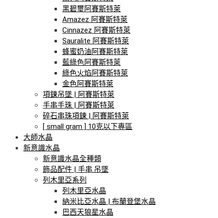
黑碧璽阿賽斯特萊
Amazez 阿賽斯特萊
Cinnazez 阿賽斯特萊
Sauralite 阿賽斯特萊
蜂蜜奶油阿賽斯特萊
藍綠色阿賽斯特萊
綠色火焰阿賽斯特萊
金色阿賽斯特萊
項鍊吊墜 | 阿賽斯特萊
手串手珠 | 阿賽斯特萊
碎石串珠項鍊 | 阿賽斯特萊
[ small gram ] 10克以下專區
大師水晶
新意識水晶
新意識水晶全種類
飾品配件 | 手串.吊墜
列木里亞系列
列木里亞水晶
納米比亞水晶 | 布蘭登堡水晶
巴西天狼星水晶