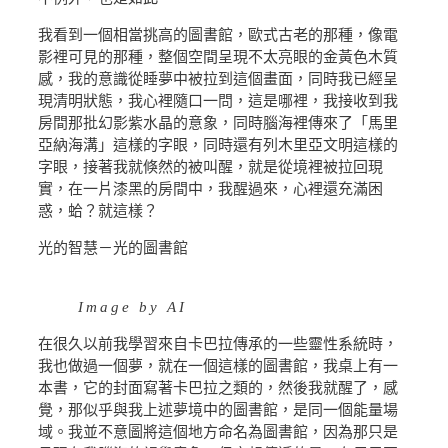
我看到一個相當挑高的圖書館，歐式古老的那種，像電
影裡可見的那種，整個空間呈現不太亮眼的金黃色木質
感，我的意識從睡夢中被拉到這個畫面，同時我已經呈
現清明狀態，我心裡隨口一問，這是哪裡，我接收到我
房間那批幻影紫水晶的意象，同時腦海裡傳來了「馬里
亞納海溝」這樣的字眼，同時還有列木里亞文明這樣的
字眼，接著我就倏然的被叫醒，就是從境裡被拉回現
實，在一片漆黑的房間中，我醒過來，心裡還充滿困
惑，蛤？就這樣？
光的智慧－光的圖書館
Image by AI
在很久以前我學習來自卡巴拉傳承的一些靈性系統時，
我也做過一個夢，就在一個這樣的圖書館，我桌上有一
本書，它的封面寫著卡巴拉之類的，然後我就醒了，感
覺，那似乎與我上述夢境中的圖書館，是同一個能量場
域。我並不意圖將這個地方命名為圖書館，因為那只是