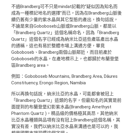
不過Brandberg可不只是mindat記載的”疑似因為知名而
成為一種標記地名的選擇”而已，因為在Brandberg山脈後
續仍舊有少量的紫水晶與其它型態的產出，換句話說，
不論是來自Goboboseb山脈或Brandberg山脈，都是以
「Brandberg Quartz」這個名稱命名，因為「Brandberg
Quartz」這個名字已經成為納米比亞這些產區產出水晶
的通稱，這也有易於整體市場上溝通方便，畢竟
Goboboseb、Brandberg兩個山脈鄰近，而目前產於
Goboboseb的水晶，在產地標示上，也都歸於布蘭登堡
區Brandberg area。
例如：Goboboseb Mountains, Brandberg Area, Dâures
Constituency, Erongo Region, Namibia
所以再換句話說，納米比亞的水晶，可能都會被冠上
「Brandberg Quartz」這類的名字，但最知名的其實是前
面提到的布蘭登堡幻影紫水晶(Brandberg Amethyst
Phantom Quartz )，精品級的價格極其高昂，其他納米
比亞水晶種類與品項有沒有冠上Brandberg這個名稱，其
實沒有差，我們以納米比亞水晶來溝通也是可以的，我