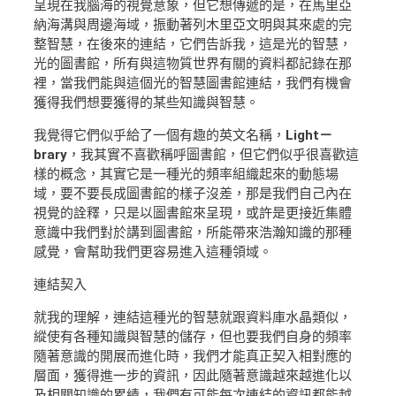
呈現在我腦海的視覺意象，但它想傳遞的是，在馬里亞
納海溝與周邊海域，振動著列木里亞文明與其來處的完
整智慧，在後來的連結，它們告訴我，這是光的智慧，
光的圖書館，所有與這物質世界有關的資料都記錄在那
裡，當我們能與這個光的智慧圖書館連結，我們有機會
獲得我們想要獲得的某些知識與智慧。
我覺得它們似乎給了一個有趣的英文名稱，
Light－
brary
，我其實不喜歡稱呼圖書館，但它們似乎很喜歡這
樣的概念，其實它是一種光的頻率組織起來的動態場
域，要不要長成圖書館的樣子沒差，那是我們自己內在
視覺的詮釋，只是以圖書館來呈現，或許是更接近集體
意識中我們對於講到圖書館，所能帶來浩瀚知識的那種
感覺，會幫助我們更容易進入這種領域。
連結契入
就我的理解，連結這種光的智慧就跟資料庫水晶類似，
縱使有各種知識與智慧的儲存，但也要我們自身的頻率
隨著意識的開展而進化時，我們才能真正契入相對應的
層面，獲得進一步的資訊，因此隨著意識越來越進化以
及相關知識的累績，我們有可能每次連結的資訊都能越