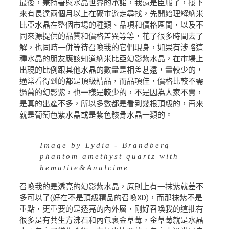
最後，秉持著與水晶世界的承諾，我還是臣服了，接下
來有長達兩個月以上在礦市遊走尋找，先開始理解納米
比亞水晶在整個市場的種類、品項和價格區間，以及不
同來源提供的品質和價格差異等等，花了很多時間去了
解，也同時一併等待召喚我的它們現身，如果有涉略這
種水晶的朋友應該知道納米比亞幻影紫水晶，在市場上
出現的比例跟其他水晶的數量是相差甚遠，量較少的，
通常看得到的都是頂級精品，而品項佳，價格比較不需
過萬的幻影紫，也一樣是較少的，不是因為人家不賣，
是真的出產不多，所以多數都是看到幾根頂級的，再來
就是葡萄色紫水晶或是紫色骸骨水晶一類的。
Image by Lydia - Brandberg
phantom amethyst quartz with
hematite&Analcime
召喚我的是透亮的幻影紫水晶，原則上有一抹紫就差不
多可以了(好在不是頂級精品的召喚XD)，而那抹紫不是
重點，更重要的是透亮的內外層，剛好召喚我的這批有
很多是有共生方沸石和內包裹金草莓，金草莓就是水晶