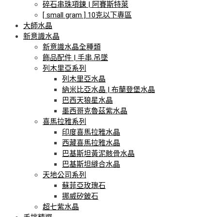
碎石串珠項鍊 | 阿賽斯特萊
[ small gram ] 10克以下專區
大師水晶
新意識水晶
新意識水晶全種類
飾品配件 | 手串.吊墜
列木里亞系列
列木里亞水晶
納米比亞水晶 | 布蘭登堡水晶
巴西天狼星水晶
墨西哥克魯茲紫水晶
喜馬拉雅系列
印度喜馬拉雅水晶
西藏喜馬拉雅水晶
巴基斯坦黃泥骸骨水晶
巴基斯坦縫合水晶
天地公司系列
蘇菲亞玫瑰石
挪威矽鈹石
超七紫水晶