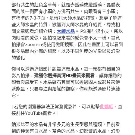
部有共生的紅色金草莓，就是赤鐵礦或纖鐵礦，晶體表
面的某一側面有小顆的方沸石共生，肉眼看有三小顆；
有標準的7-3-7面，是傳訊大師水晶的特徵，想更了解這
些大師水晶的特質，歡迎到大師水晶的介紹頁，尋找相
關文章觀看詳細介紹：
大師水晶
。 PS.有些很小支，所以
肉眼看的感覺，跟拍攝起來看的感覺會不太一樣，畢竟
拍攝會zoom-in或使用微距鏡頭，因此在畫面上可以看到
很多晶體內外部的細節，以及不同角度的光影以及幻影
的變化
你可以透過這個影片認識這顆水晶，每一顆都有獨自的
影片拍攝，
建議你選擇高清HD畫質來觀看
，讓你細緻的
觀看與感受它。水晶礦石其實可以透過圖片或影片來傳
遞能量，只要專注與細膩的觀察，你就能透過影片連結
它。
| 若您的瀏覽器無法正常瀏覽影片，可以點擊
此連結
，直
接前往YouTube觀看。|
納米比亞的水晶有非常多元的生長型態與種類，目前看
到的種類有白水晶、茶色的水晶、幻影紫的水晶、幻影