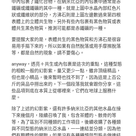
中內包裹了鐵化合物，在納米比亞的內包裹中通常是赤
鐵礦或纖鐵礦的其中一種，就是上圖中水晶內部紅色片
狀或纖維狀的部分，方沸石則是上圖左邊數過來第四根
表體上的立體共生物，另外有些內包裹有黑色物質或表
體共生黑色物質，推測可能都是赤鐵礦的一種。
要提醒大家的是，表體共生的黑色物質和方沸石是很容
易用手摳下來的，所以如果有自然脫落或用手摩擦脫落
等，都是自然的現象，請不要傷心。
anyway，透亮＋共生或內包裹是這次的重點，這種型態
的相較一般的幻影紫，量又更少一點，雖非頂級精品，
但也是小精品，後來暫時也找不到了，因為這是上百公
斤的貨品中撈出來的。下一個段落我就會跟你分享，這
些品項到底在本質上從哪裡來，它們在地球上服務什
麼。
除了上述的幻影紫，還有許多納米比亞的其他水晶在接
下來幾個月，陸續召喚了我，包含茶體的、骸骨的等
等，為了區別不同種類的工作項目，後續收購了各種類
與不同型態的納米比亞水晶，一一連結並分類，因為他
們有整體性的關聯，如果沒有各種種類與型態去做連結