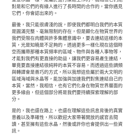
對是和它們的有緣人進行了長時間的合作的，當你遇見
它們，你會認出來的。
最後，我只能很膚淺的說，即使我們都明白我們的本質
是圓滿完整、毫無限制的存在，但是顯化在物質世界的
我們受限在肉體與許多集體意識中，要去連結這樣的本
質，光是知曉是不足夠的，透過更多一樣化現在這個時
空而攜帶那種本質頻率的區域、物件與各種人事物等，
才能對我們有更直接的助益，讓我們更容易產生連結，
畢竟要直接連結很純粹的本質不容易，而透過這些調頻
與轉譯會是善巧的方式，所以我想這些屬於兩大文明的
區域海域與水晶等，能加強與加速我們對焦連結自己的
本質，當然，我相信，也有它們化身在物質世界層面的
更多緣由，但這個部分將是我們要持續探索理解的部
分。
是的，我也還在路上，也還在理解這些訊息背後的真實
意義以及準確性，所以歡迎大家帶著開放的感官去閱
讀，甚至擁有這些水晶，然後或許你也會提供出一些資
訊。