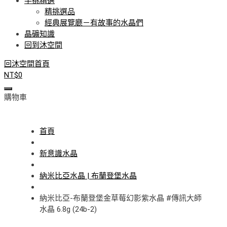
手挑精選
精挑選品
經典展覽廳－有故事的水晶們
晶礦知識
回到沐空間
回沐空間首頁
NT$
0
購物車
首頁
新意識水晶
納米比亞水晶 | 布蘭登堡水晶
納米比亞-布蘭登堡金草莓幻影紫水晶 #傳訊大師
水晶 6.8g (24b-2)