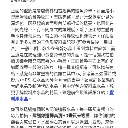
#資料庫記號
正面的型態是層層疊疊相當經典的鱷魚骨幹，背面是小
型而清晰的骨幹紋理，型態完整，是非常深邃更少見的
深煙色，因晶體的表面與內部都相當的透亮，也因此在
不同光線下，有不同層次的煙燻感，除了正面的主體骨
幹本身非常透亮，背面的小骨幹紋理也非常亮，仔細看
有非常多立體的三角形資料庫記號 (可參考最後一張圖
片)，一般比例上較少在骨幹水晶上看到資料庫記號，而
且還是在紋理細小豐富骨幹紋的背面，是一個讓我在拍
攝與細看時充滿驚喜的小精品。正面骨幹平面上有許多
如同圖案一般的刻蝕痕，這一批普遍都有，可以增益連
結，感覺有非常豐富的資訊在其中 (可參考第三張圖片或
影片)。PS. 在水晶大師Katrina的書中，記載許多型態的
大師水晶及新時代的水晶，其中就包含資料庫水晶，想
更了解資料庫水晶的特質，歡迎前往觀看詳細介紹：
資
料庫水晶
。
你可以透過這個影片認識這顆水晶，每一顆都有獨自的
影片拍攝，
建議你選擇高清HD畫質來觀看
，讓你細緻的
觀看與感受它。水晶礦石其實可以透過圖片或影片來傳