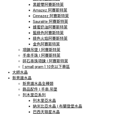
黑碧璽阿賽斯特萊
Amazez 阿賽斯特萊
Cinnazez 阿賽斯特萊
Sauralite 阿賽斯特萊
蜂蜜奶油阿賽斯特萊
藍綠色阿賽斯特萊
綠色火焰阿賽斯特萊
金色阿賽斯特萊
項鍊吊墜 | 阿賽斯特萊
手串手珠 | 阿賽斯特萊
碎石串珠項鍊 | 阿賽斯特萊
[ small gram ] 10克以下專區
大師水晶
新意識水晶
新意識水晶全種類
飾品配件 | 手串.吊墜
列木里亞系列
列木里亞水晶
納米比亞水晶 | 布蘭登堡水晶
巴西天狼星水晶