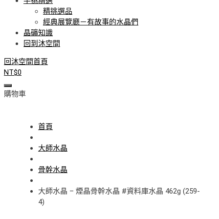
手挑精選
精挑選品
經典展覽廳－有故事的水晶們
晶礦知識
回到沐空間
回沐空間首頁
NT$
0
購物車
首頁
大師水晶
骨幹水晶
大師水晶 – 煙晶骨幹水晶 #資料庫水晶 462g (259-
4)