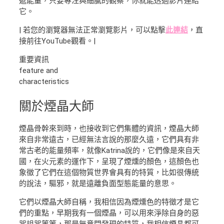
遞能量，只要專注與細膩的觀察，你就能透過影片連結
它。
| 若您的瀏覽器無法正常瀏覽影片，可以點擊
此連結
，直
接前往YouTube觀看。|
重要資訊
feature and
characteristics
關於煙晶大師
煙晶骨幹來到時，也接收到它們集體的資訊，煙晶大師
來自非常遠古，已經無法言說的那麼久遠，它們具有非
常古老的能量頻率，就像Katrina說的，它們像是來自天
國，在火元素的運作下，呈現了煙燻的顏色，這顏色也
象徵了它們在這個物質世界會具有的特質，比如很傳統
的說法，驅邪，就是遠離負面型態能量的意思。
它們以煙晶大師自稱，我相信因為煙燻色的特徵才是它
們的重點，早期我有一個煙晶，可以用來淨除自身的惡