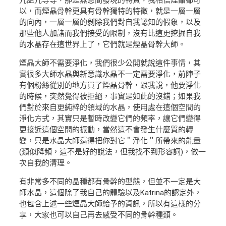
咒詛咒等等，那是無意間發現的特質，我相信煙晶都可
以，而煙晶骨幹更具有骨幹獨特的特徵，就是一層一層
的向內，一層一層的剝除我們對自我認知的假象，以及
那些他人加諸而我們接受的限制，沒有比這更挖掘自我
的水晶存在這世界上了，它們就是煙晶骨幹大師。
煙晶大師不需要淨化，我們很少公開就說這件事情，其
實很多大師水晶與新意識水晶不一定需要淨化，前陣子
有個粉絲從別的地方買了煙晶骨幹，跟我說，他要淨化
的時候，突然覺得被拒絕，事實是如此的沒錯；如果我
們對於來自更純粹的領域的水晶，使用處在這個空間的
淨化方式，其實只是暫時改變它們的頻率，讓它們變得
更接近這個空間的振動，當然這不會發生什麼質的轉
變，只是水晶大師還得把你對它＂淨化＂所帶來的能量
(類似降頻，這不是好的說法，但我找不到形容詞)，做一
次自我的清理。
有非常多不同的晶種都有骨幹的型態，但並不一定是大
師水晶，這個除了我自己的體驗以及Katrina的認定外，
也包含上述一些煙晶大師給予的資訊，所以有這樣的分
享，大家也可以自己再去感受不同的骨幹種類。