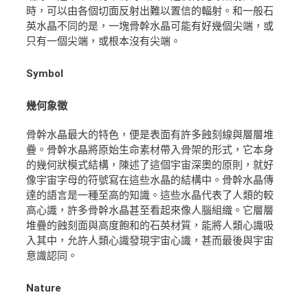
時，可以由各個切面反射出難以置信的輻射。和一般石
英水晶不同的是，一塊骨幹水晶可能有好幾個尖端，或
只有一個尖端，或根本沒有尖端。
Symbol
幾何象徵
骨幹水晶最大的特色，便是表面有許多蝕刻線與層層堆
疊。骨幹水晶將原始生命素材帶入骨架的形式，它本身
的幾何狀模式結構，陳述了這個宇宙深奧的原則，就好
像宇宙字母的符號寫在這些水晶的結構中。骨幹水晶傳
達的語言是一種至高的知識。這些水晶代表了人類的較
高心識，許多骨幹水晶甚至看起來像人腦組織。它層層
堆疊的蝕刻面與高度飽和的石英材質，能將人類心識吸
入其中，允許人類心識發現宇宙心識，甚而最後與宇宙
意識認同。
Nature