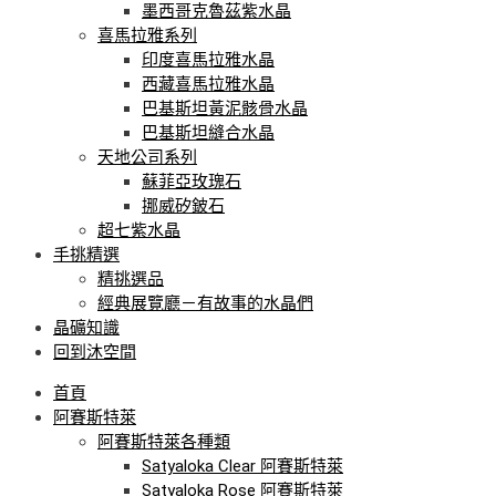
墨西哥克魯茲紫水晶
喜馬拉雅系列
印度喜馬拉雅水晶
西藏喜馬拉雅水晶
巴基斯坦黃泥骸骨水晶
巴基斯坦縫合水晶
天地公司系列
蘇菲亞玫瑰石
挪威矽鈹石
超七紫水晶
手挑精選
精挑選品
經典展覽廳－有故事的水晶們
晶礦知識
回到沐空間
首頁
阿賽斯特萊
阿賽斯特萊各種類
Satyaloka Clear 阿賽斯特萊
Satyaloka Rose 阿賽斯特萊