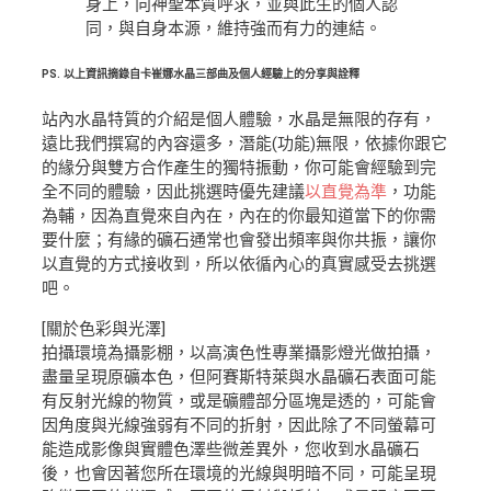
身上，向神聖本質呼求，並與此生的個人認
同，與自身本源，維持強而有力的連結。
PS.
以上資訊摘錄自卡崔娜水晶三部曲及個人經驗上的分享與詮釋
站內水晶特質的介紹是個人體驗，水晶是無限的存有，
遠比我們撰寫的內容還多，潛能(功能)無限，依據你跟它
的緣分與雙方合作產生的獨特振動，你可能會經驗到完
全不同的體驗，因此挑選時優先建議
以直覺為準
，功能
為輔，因為直覺來自內在，內在的你最知道當下的你需
要什麼；有緣的礦石通常也會發出頻率與你共振，讓你
以直覺的方式接收到，所以依循內心的真實感受去挑選
吧。
[關於色彩與光澤]
拍攝環境為攝影棚，以高演色性專業攝影燈光做拍攝，
盡量呈現原礦本色，但阿賽斯特萊與水晶礦石表面可能
有反射光線的物質，或是礦體部分區塊是透的，可能會
因角度與光線強弱有不同的折射，因此除了不同螢幕可
能造成影像與實體色澤些微差異外，您收到水晶礦石
後，也會因著您所在環境的光線與明暗不同，可能呈現