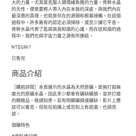
大的力量，尤其是克服人類情緒負擔的力量。骨幹水晶
的天性，便是要將人帶入內在本我的深處，與我們內在
最深奧的真理，也就是存在的源頭和根基接觸。在這個
過程中，許多舊有的認定必須掃除，或至少讓它平息。
骨幹水晶代表了能與高我和諧的心識，而在這和諧的過
程中，我們也與宇宙力量之源有所連結。
NT$
5,867
已售完
商品介紹
［購前詳閱］本頁展示的水晶為天然原礦，是無打拋無
磨光的原礦水晶，因此多少都會有礦缺礦損，並非打磨
的精緻品，敬請知悉。若有明顯礦損或礦缺，影片上應
該可以看見，但若在拍攝上或告知上有疏漏，也請見
諒。
個礦特色