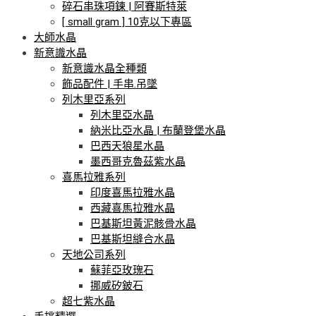
碎石串珠項鍊 | 阿賽斯特萊
[ small gram ] 10克以下專區
大師水晶
新意識水晶
新意識水晶全種類
飾品配件 | 手串.吊墜
列木里亞系列
列木里亞水晶
納米比亞水晶 | 布蘭登堡水晶
巴西天狼星水晶
墨西哥克魯茲紫水晶
喜馬拉雅系列
印度喜馬拉雅水晶
西藏喜馬拉雅水晶
巴基斯坦黃泥骸骨水晶
巴基斯坦縫合水晶
天地公司系列
蘇菲亞玫瑰石
挪威矽鈹石
超七紫水晶