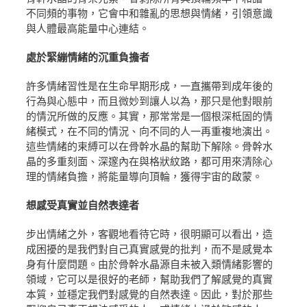
不同頻的事物，它會中和雜亂的思想與情緒，引領意識
與人體最高能量中心連結。
處於緊繃情緒的沉重負擔者
許多情緒習性是在生命早期形成，一直攜帶到成年後的
行為與心態中，而且微妙到讓人以為，那只是他對眼前
的情況所做的反應。其實，那常常是一個根深柢固的情
緒模式，在不同的情況、向不同的人一再重複地演出。
這些情緒的束縛可以在骨幹水晶的幫助下解除。骨幹水
晶的多重刻面、深邃內在與格狀紋路，都可用來清除心
理的情緒負擔，將能量導向頂輪，獲得宇宙的啟蒙。
想感受真實並自然表達者
步出情緒之外，客觀地看待它時，很明顯可以看出，造
成困擾的是我們對自己真實感覺的批判，而不是感覺本
身有什麼問題。由於骨幹水晶源自未被入類情緒影響的
領域，它可以是很好的老師，幫助我們了解感覺的真實
本質，並穩定我們對感覺的自然表達。因此，對於那些