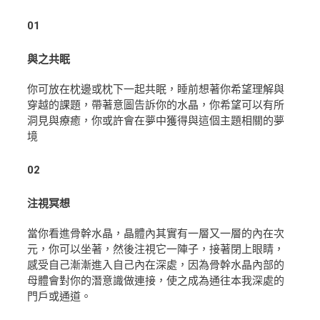
01
與之共眠
你可放在枕邊或枕下一起共眠，睡前想著你希望理解與
穿越的課題，帶著意圖告訴你的水晶，你希望可以有所
洞見與療癒，你或許會在夢中獲得與這個主題相關的夢
境
02
注視冥想
當你看進骨幹水晶，晶體內其實有一層又一層的內在次
元，你可以坐著，然後注視它一陣子，接著閉上眼睛，
感受自己漸漸進入自己內在深處，因為骨幹水晶內部的
母體會對你的潛意識做連接，使之成為通往本我深處的
門戶或通道。