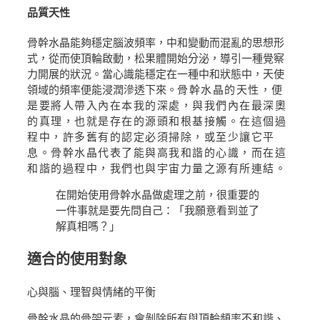
品質天性
骨幹水晶能夠穩定腦波頻率，中和變動而混亂的思想形
式，從而使頂輪啟動，松果體開始分泌，導引一種覺察
力開展的狀況。當心識能穩定在一種中和狀態中，天使
領域的頻率便能浸潤滲透下來。
骨幹水晶的天性，便
是要將人帶入內在本我的深處，與我們內在最深奧
的真理，也就是存在的源頭和根基接觸。在這個過
程中，許多舊有的認定必須掃除，或至少讓它平
息。骨幹水晶代表了能與高我和諧的心識，而在這
和諧的過程中，我們也與宇宙力量之源有所連結。
在開始使用骨幹水晶做處理之前，很重要的
一件事就是要先問自己：「我願意看到並了
解真相嗎？」
適合的使用對象
心與腦、理智與情緒的平衡
骨幹水晶的骨架元素，會剝除所有與頂輪頻率不和諧、