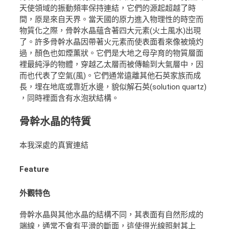
天使領域的振動頻率保持連結，它們的源起超越了時
間，原是來自天界。當天國的原力進入物理性的時空而
物質化之際，骨幹水晶蘊含著四大元素(火土風水)出現
了。許多骨幹水晶因帶著火元素而使表面看來像被燒灼
過，顏色也如煙薫狀。它們是大地之母孕育的物質層面
裡最純淨的物體，穿越乙太層而被傳輸到大氣層中，因
而也代表了空氣(風)。它們通常遠離其他石英家族而成
長，埋在地底或靠近水邊，貌似解石英(solution quartz)
，同時裡面含有水泡狀結構。
骨幹水晶的特質
本我深處的真實連結
Feature
外觀特色
骨幹水晶與其他水晶的結構不同，其表面有自然形成的
端線，通常不會有平滑的斷面，這使得光線照射其上