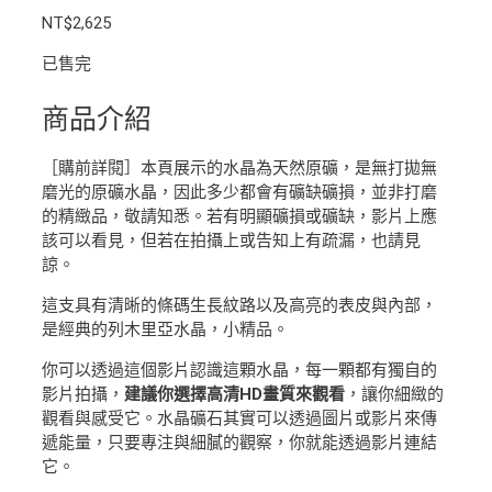
NT$
2,625
已售完
商品介紹
［購前詳閱］本頁展示的水晶為天然原礦，是無打拋無
磨光的原礦水晶，因此多少都會有礦缺礦損，並非打磨
的精緻品，敬請知悉。若有明顯礦損或礦缺，影片上應
該可以看見，但若在拍攝上或告知上有疏漏，也請見
諒。
這支具有清晰的條碼生長紋路以及高亮的表皮與內部，
是經典的列木里亞水晶，小精品。
你可以透過這個影片認識這顆水晶，每一顆都有獨自的
影片拍攝，
建議你選擇高清HD畫質來觀看
，讓你細緻的
觀看與感受它。水晶礦石其實可以透過圖片或影片來傳
遞能量，只要專注與細膩的觀察，你就能透過影片連結
它。