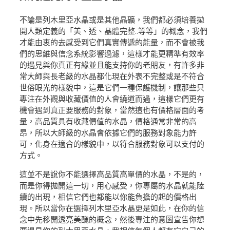
不論是列木里亞水晶或是其他晶礦，我們都必須培養拋
開人類定義的「美、透、晶體完整..等等」的概念，我們
才能由衷的去感受到它們真實傳遞的能量，而不會被我
們的思維與信念系統影響過濾，這樣才能更精準有效率
的遇見與你真正有緣並且能支持你的老朋友，有許多非
常大師與長老級的水晶都化現在外表不完整或是不符合
世俗眼光的樣貌中，這是它們一種保護機制，讓那些只
專注在外觀與收藏價值的人會繞道而過，這樣它們更有
機會遇到真正要服務的對象，當然這也有價格層面的考
量，高品質具有收藏價值的水晶，價格通常非常的高
昂，所以大師級的水晶會依據它們的服務對象能力許
可，化身在適合的樣貌中，以符合服務對象可以支付的
方式。
這並不是說你不能選擇高品質高單價的水晶，不是的，
而是你得拋開這一切，用心感受，你專屬的水晶就能陸
續的出現，相信它們也都能以你能負擔的起的價格出
現。所以當你在選擇列木里亞水晶更是如此，在你的信
念中先移開透亮美醜的概念，然後專注的意圖宣告你想