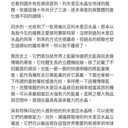
也看到國外有些資訊提到，列木里亞水晶在地球的服
務，依據這幾十年共分了三波，逐步漸進的與整體的進
化做不同的調頻。
同步的，也收到了一批哥倫比亞列木里亞水晶，原本以
為我今生的服務主要是阿賽斯特萊，沒想到過列木里亞
水晶的到來，到來的方式也很離奇，但過去的經驗也發
生過類似的離奇事件，所以就不離奇了。
簡而言之，它們是目前世界上能最快速把光能與訊息做
傳導的專家，它柱體生長的立體橫紋線，除了記載了不
同層面的資訊，也能一節一節的快速明確的將能量推
進，能作為權杖去引導能量的非它莫屬，下面也會聊一
下所謂的雷射權杖或激光柱，來呼應一下這種傳導能
力。完整喚醒的列木里亞水晶是目前頻率相當高昂的種
類，可以承載相當巨大強有力的能量，並將之導入物品
與空間中，是現在最具有高承載力的水晶。
具有特殊印記的人遇到他的列木里亞水晶時，可以使用
它們的療癒能力，另外，建議將取得的列木里亞水晶立
著放，它們可以輸送現在這個世界需要的新頻率到地球