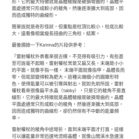
形，它的最大特徵就是晶體稜線是破損彎曲的，晶體平
面處通常只形成較小的稜角，然後逐漸擴大到底部，因
而造成獨特的曲線形。
簡單說就是奇形怪狀，但重點是柱頂比較小，柱底比較
大，遠看像相當瘦長扭曲的三角柱，結案。
最後摘錄一下Katrina的片段供參考：
「雷射權杖外表看來很古樸，不見得有吸引力，有些甚
至可說毫不起眼，雷射權杖常是又扁又長，末端是小小
的平面。就像手指一樣， 末端平面就像指甲，晶體長而
窄，但底部變得較為肥大。這種尖端細小的圓錐形特
色，使得能量可以被引導與射出。就如先前所說，雷射
權杖看來很像扁平水晶（tabby），只是它的稜角不是直
線形，它的最大特徵就是晶體稜線是破損彎曲的。晶體
平面處通常只形成較小的稜角，然後逐漸擴大到底部，
因而造成獨特的曲線形，卻仍然保有不中斷的能量頻
率。
雷射權杖的稜角中途彎折，直到末端平面才打直，這樣
可以讓能量非常迅速地流經晶體，就像山誾溪水急速湍