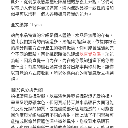
此外，從刺激液態晶體矩陣身體的意義上來說，它們可
以幫助人們變得更加連貫，體內液態晶體一致性的增加
似乎可以增強一個人各種擴展意識的能力。
全文編譯：Lydia
站內水晶特質的介紹是個人體驗，水晶是無限的存有，
遠比我們撰寫的內容還多，潛能(功能)無限，依據你跟它
的緣分與雙方合作產生的獨特振動，你可能會經驗到完
全不同的體驗，因此挑選時優先建議
以直覺為準
，功能
為輔，因為直覺來自內在，內在的你最知道當下的你需
要什麼；有緣的礦石通常也會發出頻率與你共振，讓你
以直覺的方式接收到，所以依循內心的真實感受去挑選
吧。
[關於色彩與光澤]
拍攝環境為攝影棚，以高演色性專業攝影燈光做拍攝，
盡量呈現原礦本色，但阿賽斯特萊與水晶礦石表面可能
有反射光線的物質，或是礦體部分區塊是透的，可能會
因角度與光線強弱有不同的折射，因此除了不同螢幕可
能造成影像與實體色澤些微差異外，您收到水晶礦石
後，也會因著您所在環境的光線與明暗不同，可能呈現