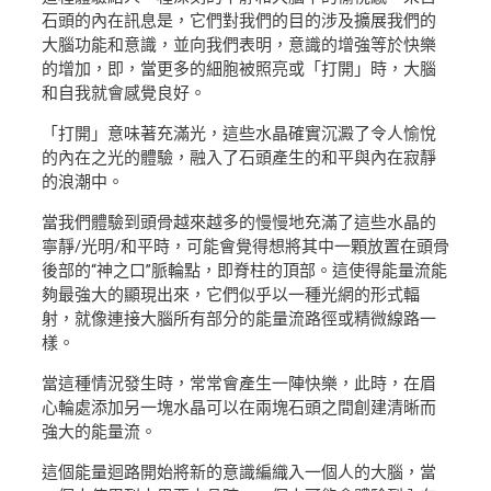
石頭的內在訊息是，它們對我們的目的涉及擴展我們的
大腦功能和意識，並向我們表明，意識的增強等於快樂
的增加，即，當更多的細胞被照亮或「打開」時，大腦
和自我就會感覺良好。
「打開」意味著充滿光，這些水晶確實沉澱了令人愉悅
的內在之光的體驗，融入了石頭產生的和平與內在寂靜
的浪潮中。
當我們體驗到頭骨越來越多的慢慢地充滿了這些水晶的
寧靜/光明/和平時，可能會覺得想將其中一顆放置在頭骨
後部的“神之口”脈輪點，即脊柱的頂部。這使得能量流能
夠最強大的顯現出來，它們似乎以一種光網的形式輻
射，就像連接大腦所有部分的能量流路徑或精微線路一
樣。
當這種情況發生時，常常會產生一陣快樂，此時，在眉
心輪處添加另一塊水晶可以在兩塊石頭之間創建清晰而
強大的能量流。
這個能量迴路開始將新的意識編織入一個人的大腦，當