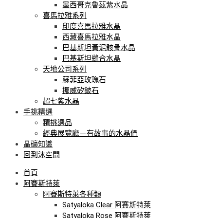
墨西哥克魯茲紫水晶
喜馬拉雅系列
印度喜馬拉雅水晶
西藏喜馬拉雅水晶
巴基斯坦黃泥骸骨水晶
巴基斯坦縫合水晶
天地公司系列
蘇菲亞玫瑰石
挪威矽鈹石
超七紫水晶
手挑精選
精挑選品
經典展覽廳－有故事的水晶們
晶礦知識
回到沐空間
首頁
阿賽斯特萊
阿賽斯特萊各種類
Satyaloka Clear 阿賽斯特萊
Satyaloka Rose 阿賽斯特萊