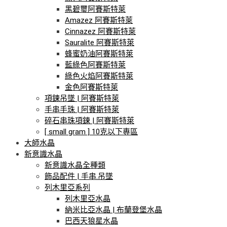
黑碧璽阿賽斯特萊
Amazez 阿賽斯特萊
Cinnazez 阿賽斯特萊
Sauralite 阿賽斯特萊
蜂蜜奶油阿賽斯特萊
藍綠色阿賽斯特萊
綠色火焰阿賽斯特萊
金色阿賽斯特萊
項鍊吊墜 | 阿賽斯特萊
手串手珠 | 阿賽斯特萊
碎石串珠項鍊 | 阿賽斯特萊
[ small gram ] 10克以下專區
大師水晶
新意識水晶
新意識水晶全種類
飾品配件 | 手串.吊墜
列木里亞系列
列木里亞水晶
納米比亞水晶 | 布蘭登堡水晶
巴西天狼星水晶