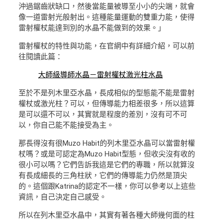
沖過鋸齒狀缺口，然後當能量被導至小小的尖端，就會
像一道雷射光般射出。這種能量運動的雙重力能，使得
雷射權杖能達到別的水晶不能做到的效果。」
雷射權杖的特性與功能，在官網中有詳細介紹，可以前
往閱讀此篇：
大師級導師水晶－雷射權杖激光柱水晶
至於不是列木里亞水晶，長成相似的型態能不能是雷射
權杖或激光柱？可以，但傳導能力相差很多，所以這算
是可以還不可以，其實就是程度的差別，沒有可不可
以，你自己能不能接受為主。
那長得沒有很Muzo Habit的列木里亞水晶可以當雷射權
杖嗎？或是可認定為Muzo Habit型態，但收尖沒有收的
很小可以嗎？它們告訴我這是它們的專職，所以就算沒
有長成細長的三角柱狀，它們的傳導能力仍然是頂尖
的。這個跟Katrina的認定不一樣，你可以參考以上這些
資訊，自己決定自己感受。
所以在列木里亞水晶中，其實有著各種大師幾何面的柱