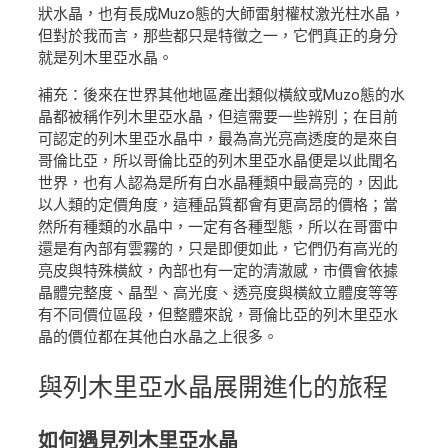
狀水晶，也有長成Muzo態的大師雷射權杖激光柱水晶，
但對於我而言，那些都只是特徵之一，它們真正的身分
就是列木里亞水晶。
補充：後來在世界其他地區產出類似橫紋或Muzo態的水
晶都被稱作列木里亞水晶，但這需要一些辨別；在目前
可認定的列木里亞水晶中，最為高光亮高透度的是來自
哥倫比亞，所以哥倫比亞的列木里亞水晶便是以此聞名
世界，也有人認為是所有白水晶種類中最高亮的，因此
以人類的定價角度，這種品質都會有更高昂的價格；當
然所有種類的水晶中，一定有各種型態，所以在哥雷中
還是有內部有雲霧的，只是即便如此，它們仍有高光的
亮皮與特殊橫紋，內部也有一定的清澈感，市價會依據
晶體完整度、晶型、高光度、透亮度與橫紋立體度等等
有不同價位區段，但整體來說，哥倫比亞的列木里亞水
晶的價位都在其他白水晶之上很多。
與列木里亞水晶
展開進化的旅程
如何遇見列木里亞水晶