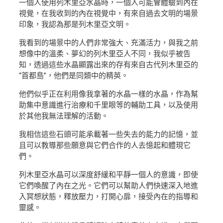
一個人使用列木里亞水晶時，一個人可能會體驗到內在
視覺，在我收到的內在視覺中，有來自過去文明的場景
印象，我認為那是列木里亞文明。
我看到的場景中的人們非常強大、充滿活力，與我之前
想像中的溫柔、夢幻的列木里亞人不同，我似乎被告
知，透過這些水晶顯露出來的存有來自古代列木里亞的
“首都島”，他們是同類中的精英。
他們似乎正在利用像我拿著的水晶一樣的水晶，作為幫
助集中意識進行治療和千里眼等的輔助工具，以及使用
於其他我無法理解的活動。
我相信這些石頭可能承載著一些失去的能力的記憶，並
且可以教導那些願意與它們合作的人去憶起和體現它
們。
列木里亞水晶可以深度舒緩和平靜一個人的意識，即使
它們喚醒了內在之光。它們可以幫助人們快速深入地進
入冥想狀態，釋放壓力，打開心扉，接受內在的指導和
靈感。