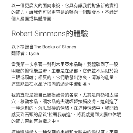
以一個更廣大的面向來說，它具有讓我們對焦新的實相
的能力，讓我們可以更容易的轉向一個新版本，不論是
個人層面或集體層面。
Robert Simmons
的體驗
以下摘錄自The Books of Stones
翻譯者：Lydia
當我第一次拿著一對列木里亞水晶時，我體驗到了一股
明顯的愉悅能量流，主要是在頭部，它們並不局限於第
三眼或頂輪；相反的，它們散發出涼爽、清澈的能量，
這些能量在水晶所指向的頭骨中流動著。
我的直覺是讓自己觸摸頭骨的各處，尤其是前額和太陽
穴，移動水晶，讓水晶的尖端輕輕接觸皮膚。這創造了
一種深刻的、沉思默禱的情緒，在這種情緒中，我開始
感受到石頭的品質“拉著我前進”，將我感覺到大腦中休眠
的能力帶到有意識之中。
這種體驗給人一種深刻的平靜和大腦中的愉悅感，來自