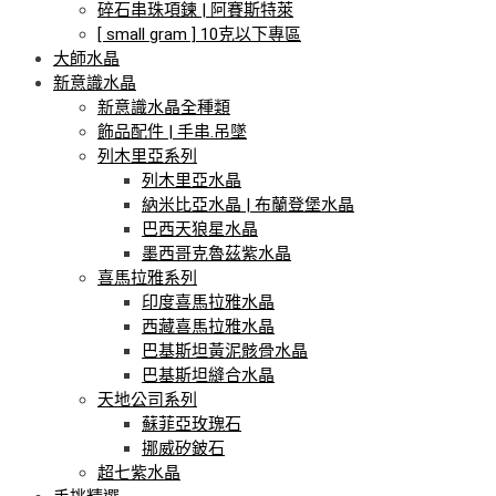
碎石串珠項鍊 | 阿賽斯特萊
[ small gram ] 10克以下專區
大師水晶
新意識水晶
新意識水晶全種類
飾品配件 | 手串.吊墜
列木里亞系列
列木里亞水晶
納米比亞水晶 | 布蘭登堡水晶
巴西天狼星水晶
墨西哥克魯茲紫水晶
喜馬拉雅系列
印度喜馬拉雅水晶
西藏喜馬拉雅水晶
巴基斯坦黃泥骸骨水晶
巴基斯坦縫合水晶
天地公司系列
蘇菲亞玫瑰石
挪威矽鈹石
超七紫水晶