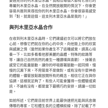
要遇見你的列木里亞水晶，我相信每個人都有它自己的
專屬列木里亞水晶，在全然開放敞開的情況下，你會更
容易共振到來尋找你的列木里亞水晶，你會很容易感受
到「對，就是這個，這支列木里亞水晶是我的！」
與列木里亞水晶合作
在收到列木里亞水晶時，它們建議初次可以將它們放在
心前，想像它們就在你的心的中央，向他致上你的欣賞
與感謝之情（當然如果你產生不了這種感覺，請真心培
養一下，比如多看看他那美麗的晶體，特殊的紋路等
等，讓自己自然而然的產生一種讚嘆與喜歡），接著去
感受它的能量脈動，讓你的呼吸跟著脈動一起同頻，慢
慢的沉澱下來，不用管是不是做對，或有沒有什麼神奇
的體驗，儘管放鬆跟放開所有的概念，相信它正在與你
協調，這樣就足夠了，有些人可能會獲得一些體驗或資
訊，不論有沒有，都是當下最精巧的安排，請讓一切如
是。
如前所述，它們是目前世界上能最快速把光能與訊息做
傳導的專家，它柱體生長的立體橫紋線，除了記載了不