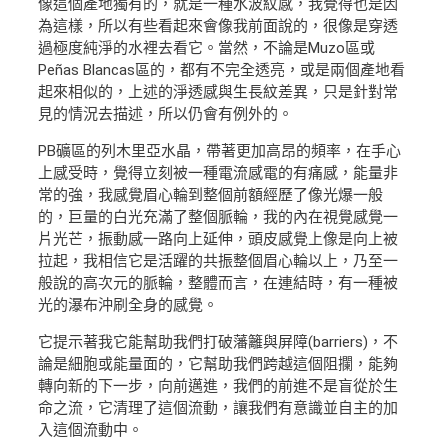
像這個產地獨有的，就是一種水波紋感，我覺得也是因
為這樣，所以有些看起來會像我前面說的，很像是穿透
過極度純淨的水裡去看它。當然，不論是Muzo區或
Peñas Blancas區的，都有不完全透亮，或是兩個產地看
起來相似的，上述的淨透感與生長紋差異，只是針對常
見的情況去描述，所以仍會有例外的。
PB礦區的列木里亞水晶，帶著更加高昂的頻率，在手心
上感受時，覺得立刻被一種電流感電的有痛感，能量非
常的強，我感覺眉心輪到整個前額經歷了像光爆一般
的，巨量的白光充滿了整個脈輪，我的內在視覺感覺一
片光芒，振動感一路向上延伸，頭皮感覺上像是向上被
拉起，我相信它是活躍的共振整個眉心輪以上，乃至一
般說的高次元的脈輪，整體而言，在連結時，有一種被
光的瀑布沖刷全身的感覺。
它提示著我它能幫助我們打破藩籬與屏障(barriers)，不
論是細胞或能量面的，它幫助我們跨越這個阻攔，能夠
轉向新的下一步，向前邁進，我們的前進不是盲從於生
命之流，它清理了這個流動，讓我們有意識並自主的加
入這個流動中。