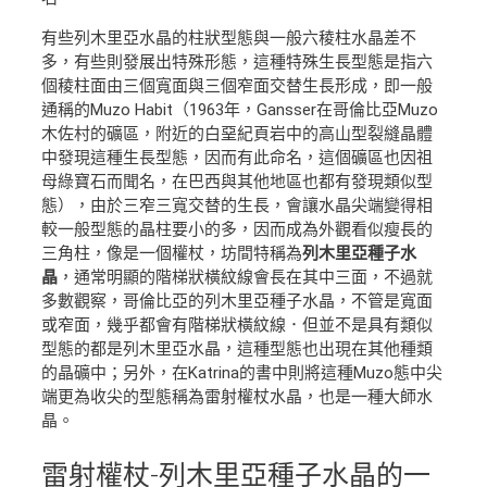
有些列木里亞水晶的柱狀型態與一般六稜柱水晶差不
多，有些則發展出特殊形態，這種特殊生長型態是指六
個稜柱面由三個寬面與三個窄面交替生長形成，即一般
通稱的Muzo Habit（1963年，Gansser在哥倫比亞Muzo
木佐村的礦區，附近的白堊紀頁岩中的高山型裂縫晶體
中發現這種生長型態，因而有此命名，這個礦區也因祖
母綠寶石而聞名，在巴西與其他地區也都有發現類似型
態），由於三窄三寬交替的生長，會讓水晶尖端變得相
較一般型態的晶柱要小的多，因而成為外觀看似瘦長的
三角柱，像是一個權杖，坊間特稱為
列木里亞種子水
晶
，通常明顯的階梯狀橫紋線會長在其中三面，不過就
多數觀察，哥倫比亞的列木里亞種子水晶，不管是寬面
或窄面，幾乎都會有階梯狀橫紋線．但並不是具有類似
型態的都是列木里亞水晶，這種型態也出現在其他種類
的晶礦中；另外，在Katrina的書中則將這種Muzo態中尖
端更為收尖的型態稱為雷射權杖水晶，也是一種大師水
晶。
雷射權杖
-列木里亞種子水晶的一