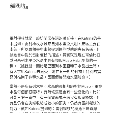
種型態
雷射權杖就是一般坊間常在講的激光柱，在Katrina的書
中提到，雷射權杖水晶來自列木里亞文明，產區主要在
南美，所以雖然書中未曾提到這些型態的專有名稱，但
據她書中對於雷射權杖的描述，其實就是現在哥倫比亞
或巴西列木里亞水晶中具有類似Muzo Habit型態的一
種。（據說最一開始是巴西列木里亞種子水晶出土時，
有人拿給Katrina去感受，她在某一期的刊物上特別的撰
寫與推崇了這種水晶，因而價格開始水漲船高。）
當然不是所有列木里亞水晶的長相都絕對的Muzo，畢竟
水晶每個都很獨特，有時候還是會有一些變化的，比如
可能三窄三寬中，有一個寬面或窄面沒有那麼極端，但
有些仍會在尖端收縮成較小的頂尖，仍然有雷射權杖的
能力，就如Katrina提到的：雷射權杖的稜角不是直線