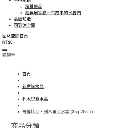
手挑精選
精挑選品
經典展覽廳－有故事的水晶們
晶礦知識
回到沐空間
回沐空間首頁
NT$
0
購物車
首頁
新意識水晶
列木里亞水晶
哥倫比亞．列木里亞水晶 (35g-255-7)
商品分類