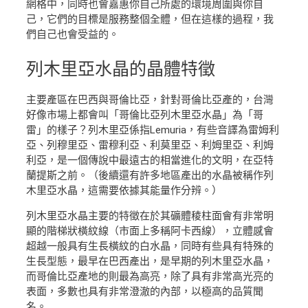
網格中，同時也會嘉惠你自己所處的環境周圍與你自
己，它們的目標是服務整個全體，但在這樣的過程，我
們自己也會受益的。
列木里亞水晶
的晶體特徵
主要產區在巴西與哥倫比亞，針對哥倫比亞產的，台灣
好像市場上都會叫「哥倫比亞列木里亞水晶」為「哥
雷」的樣子？列木里亞係指Lemuria，有些音譯為雷姆利
亞、列穆里亞、雷穆利亞、利莫里亞、利姆里亞、利姆
利亞，是一個傳說中最遠古的相當進化的文明，在亞特
蘭提斯之前。（後續還有許多地區產出的水晶被稱作列
木里亞水晶，這需要依據其能量作分辨。）
列木里亞水晶主要的特徵在於其礦體稜柱面會有非常明
顯的階梯狀橫紋線（市面上多稱阿卡西線），立體感會
超越一般具有生長橫紋的白水晶，同時有些具有特殊的
生長型態，最早在巴西產出，是早期的列木里亞水晶，
而哥倫比亞產地的則最為高亮，除了具有非常高光亮的
表面，多數也具有非常澄澈的內部，以極高的品質聞
名。