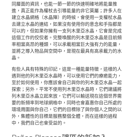
同層面的資訊，也能一節一節的快速明確地將能量推
進，真正能作為權杖去引導能量的非它莫屬；許多人在
建立水晶網格（水晶陣）的時候，會使用一支權杖水晶
去建立水晶的連結，如果沒有使用你的意念和手指都是
可以的，但如果你擁有一支列木里亞水晶，它會是完成
這個工作的佼佼者。完整喚醒的列木里亞水晶是目前頻
率相當高昂的種類，可以承載相當巨大強有力的能量，
並將之導入物品與空間中，是現在最具有高承載力的水
晶。
有些人具有特殊的印記，這是一種能量特徵，這樣的人
遇到他的列木里亞水晶時，可以使用它們的療癒能力，
至於如何使用，你應該會自己與你的列木里亞水晶一起
探索；另外，平常不使用列木里亞水晶時，它們建議將
列木里亞水晶立起來放，它們可以輸送現在這個世界需
要的新頻率到地球網格中，同時也會嘉惠你自己所處的
環境周圍與你自己，它們的目標除了與你個人之間的以
外，集體性的目標是服務整個全體，而在這樣的過程
中，我們自己也會受益的。