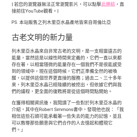
| 若您的瀏覽器無法正常瀏覽影片，可以點擊
此連結
，直
接前往YouTube觀看。|
PS. 本站販售之列木里亞水晶產地皆來自哥倫比亞
古老文明
的新力量
列木里亞水晶來自非常古老的文明，是一支相當遠古的
能量，當然這是以線性時間來定義的，它們一直以來都
存在著，以相當隱微的能量存在一個我們不是很能感受
到的領域中，現在這個時候，它們正準備全然的被喚
醒，以提供這個世界更直接的服務；過去二、三十多年
來，列木里亞水晶已經陸續的被挖出，但依據它們與我
們的議程，更全面的復甦將是從這個時間點開始。
在獲得相關資訊後，我閱讀了一些對於列木里亞水晶的
介紹，其中在Robert Simmons書中，發現他也說：「我
相信這些石頭可能承載著一些失去的能力的記憶，並且
可以教導那些願意與它們合作的人去憶起和體現它
們。」