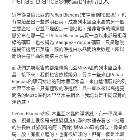
Peñas Blancas礦區
的新加入
近年從哥倫比亞的Peñas Blancas(市場簡稱PB礦區)，也
有開始產出一些透明石英，成為列木里亞水晶的另一個
主要產地，它並不是固定一個地點，是非常多的礦洞礦
脈分布在那一區。Peñas Blancas其實一直以來都是祖母
綠的礦區，也被稱為 Vásquez–Yacopí 礦區，只是聽說
這幾年透明石英這一類的淨透白水晶開始受歡迎，所以
開始在這些礦洞開挖白水晶。
而我們之前販售的都是哥倫比亞Muzo區的列木里亞水
晶，接下來，我們也會依據緣分，分享一些來自Peñas
Blancas的礦洞挖出的列木里亞水晶，來自這個區域的列
木里亞水晶，具有極致的淨透度，與一直以來以高透亮
聞名的Muzo區列木里亞水晶相比，我認為是不同感覺的
淨透感。
Peñas Blancas的列木里亞水晶的淨透感，有一種潤澤
感，視覺上很像是穿透過極度純淨的水裡去看它，柱體
的生長紋 (坊間稱的阿卡西線) 與Muzo區的類似，像是條
碼一般，有很立體的，也有很細淡的，但有一個是比較