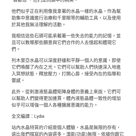
“首都島”，他們是同類中的精英。
他們似乎正在利用像我拿著的水晶一樣的水晶，作為幫
助集中意識進行治療和千里眼等的輔助工具，以及使用
於其他我無法理解的活動。
我相信這些石頭可能承載著一些失去的能力的記憶，並
且可以教導那些願意與它們合作的人去憶起和體現它
們。
列木里亞水晶可以深度舒緩和平靜一個人的意識，即使
它們喚醒了內在之光。它們可以幫助人們快速深入地進
入冥想狀態，釋放壓力，打開心扉，接受內在的指導和
靈感。
此外，從刺激液態晶體矩陣身體的意義上來說，它們可
以幫助人們變得更加連貫，體內液態晶體一致性的增加
似乎可以增強一個人各種擴展意識的能力。
全文編譯：Lydia
站內水晶特質的介紹是個人體驗，水晶是無限的存有，
遠比我們撰寫的內容還多，潛能(功能)無限，依據你跟它