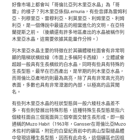
好像市場上都會叫「哥倫比亞列木里亞水晶」為「哥
雷」的樣子？列木里亞係指Lemuria，有些音譯為雷姆利
亞、列穆里亞、雷穆利亞、利莫里亞、利姆里亞、利姆
利亞，是一個傳說中最遠古的相當進化的文明，在亞特
蘭提斯之前。（後續還有許多地區產出的水晶被稱作列
木里亞水晶，這需要依據其能量作分辨。）
列木里亞水晶主要的特徵在於其礦體稜柱面會有非常明
顯的階梯狀橫紋線（市面上多稱阿卡西線），立體感會
超越一般具有生長橫紋的白水晶，同時有些具有特殊的
生長型態，最早在巴西產出，是早期的列木里亞水晶，
而哥倫比亞產地的則最為高亮，除了具有非常高光亮的
表面，多數也具有非常澄澈的內部，以極高的品質聞
名。
有些列木里亞水晶的柱狀型態與一般六稜柱水晶差不
多，有些則發展出特殊形態，這種特殊生長型態是指六
個稜柱面由三個寬面與三個窄面交替生長形成，即一般
通稱的Muzo Habit（1963年，Gansser在哥倫比亞Muzo
木佐村的礦區，附近的白堊紀頁岩中的高山型裂縫晶體
中發現這種生長型態，因而有此命名，這個礦區也因祖