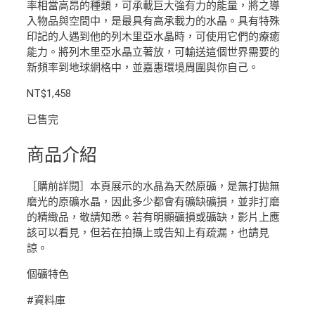
率相當高昂的種類，可承載巨大強有力的能量，將之導
入物品與空間中，是最具有高承載力的水晶。具有特殊
印記的人遇到他的列木里亞水晶時，可使用它們的療癒
能力。將列木里亞水晶立著放，可輸送這個世界需要的
新頻率到地球網格中，並嘉惠環境周圍與你自己。
NT$
1,458
已售完
商品介紹
［購前詳閱］本頁展示的水晶為天然原礦，是無打拋無
磨光的原礦水晶，因此多少都會有礦缺礦損，並非打磨
的精緻品，敬請知悉。若有明顯礦損或礦缺，影片上應
該可以看見，但若在拍攝上或告知上有疏漏，也請見
諒。
個礦特色
#資料庫