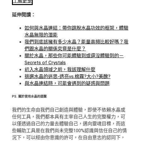
了解更多
延伸閱讀：
如何與水晶連結：帶你跳脫水晶功效的框架，體驗
水晶無限的潛能
我們到底該擁有多少水晶？能量高頻比較好嗎？我
們跟水晶的關係究竟是什麼？
關於水晶，那些你可能體驗到或還沒體驗到的－
Secrets of Crystals
初入水晶領域之前，我該理解什麼
挑選水晶的迷思-透亮vs.棉霧?大小?美醜?
與水晶連結時，可能會遇到的疑惑與問題
PS.
關於使用水晶的提醒
我們的生命由我們自己創造與體驗，即使不依賴水晶或
任何工具，我們都本具有主宰自己人生的完整權力，可
以僅透過自己的力量去體驗自己，邁向靈魂目標，而這
些輔助工具是在我們尚未完整100%認識與信任自己的情
況下，可以經由你意識的許可，在自由意志的認同下，