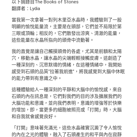
以下摘錄自The Books of Stones
翻譯者：Lydia
當我第一次拿著一對列木里亞水晶時，我體驗到了一股
明顯的愉悅能量流，主要是在頭部，它們並不局限於第
三眼或頂輪；相反的，它們散發出涼爽、清澈的能量，
這些能量在水晶所指向的頭骨中流動著。
我的直覺是讓自己觸摸頭骨的各處，尤其是前額和太陽
穴，移動水晶，讓水晶的尖端輕輕接觸皮膚。這創造了
一種深刻的、沉思默禱的情緒，在這種情緒中，我開始
感受到石頭的品質“拉著我前進”，將我感覺到大腦中休眠
的能力帶到有意識之中。
這種體驗給人一種深刻的平靜和大腦中的愉悅感，來自
石頭的內在訊息是，它們對我們的目的涉及擴展我們的
大腦功能和意識，並向我們表明，意識的增強等於快樂
的增加，即，當更多的細胞被照亮或「打開」時，大腦
和自我就會感覺良好。
「打開」意味著充滿光，這些水晶確實沉澱了令人愉悅
的內在之光的體驗，融入了石頭產生的和平與內在寂靜