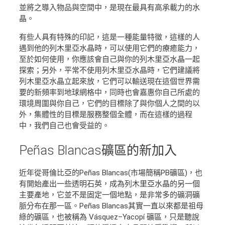
並將之導入物品與空間中，是現在最具有高承載力的水
晶。
有些人具有特殊的印記，這是一種能量特徵，這樣的人
遇到他的列木里亞水晶時，可以使用它們的療癒能力，
至於如何使用，你應該會自己與你的列木里亞水晶一起
探索；另外，平常不使用列木里亞水晶時，它們建議將
列木里亞水晶立起來放，它們可以輸送現在這個世界需
要的新頻率到地球網格中，同時也會嘉惠你自己所處的
環境周圍與你自己，它們的目標除了與你個人之間的以
外，集體性的目標是服務整個全體，而在這樣的過程
中，我們自己也會受益的。
Peñas Blancas礦區
的新加入
近年從哥倫比亞的Peñas Blancas(市場簡稱PB礦區)，也
有開始產出一些透明石英，成為列木里亞水晶的另一個
主要產地，它並不是固定一個地點，是非常多的礦洞礦
脈分布在那一區。Peñas Blancas其實一直以來都是祖母
綠的礦區，也被稱為 Vásquez–Yacopí 礦區，只是聽說