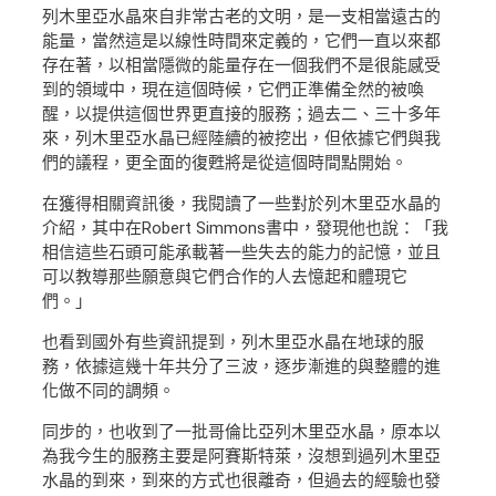
列木里亞水晶來自非常古老的文明，是一支相當遠古的
能量，當然這是以線性時間來定義的，它們一直以來都
存在著，以相當隱微的能量存在一個我們不是很能感受
到的領域中，現在這個時候，它們正準備全然的被喚
醒，以提供這個世界更直接的服務；過去二、三十多年
來，列木里亞水晶已經陸續的被挖出，但依據它們與我
們的議程，更全面的復甦將是從這個時間點開始。
在獲得相關資訊後，我閱讀了一些對於列木里亞水晶的
介紹，其中在Robert Simmons書中，發現他也說：「我
相信這些石頭可能承載著一些失去的能力的記憶，並且
可以教導那些願意與它們合作的人去憶起和體現它
們。」
也看到國外有些資訊提到，列木里亞水晶在地球的服
務，依據這幾十年共分了三波，逐步漸進的與整體的進
化做不同的調頻。
同步的，也收到了一批哥倫比亞列木里亞水晶，原本以
為我今生的服務主要是阿賽斯特萊，沒想到過列木里亞
水晶的到來，到來的方式也很離奇，但過去的經驗也發