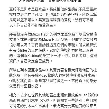
大師級導師水晶－雷射權杖激光柱水晶
至於不是列木里亞水晶，長成相似的型態能不能是雷射
權杖或激光柱？可以，但傳導能力相差很多，所以這算
是可以還不可以，其實就是程度的差別，沒有可不可
以，你自己能不能接受為主。
那長得沒有很Muzo Habit的列木里亞水晶可以當雷射權
杖嗎？或是可認定為Muzo Habit型態，但收尖沒有收的
很小可以嗎？它們告訴我這是它們的專職，所以就算沒
有長成細長的三角柱狀，它們的傳導能力仍然是頂尖
的。這個跟Katrina的認定不一樣，你可以參考以上這些
資訊，自己決定自己感受。
所以在列木里亞水晶中，其實有著各種大師幾何面的柱
狀水晶，也有長成Muzo態的大師雷射權杖激光柱水晶，
但對於我而言，那些都只是特徵之一，它們真正的身分
就是列木里亞水晶。
補充：後來在世界其他地區產出類似橫紋或Muzo態的水
晶都被稱作列木里亞水晶，但這需要一些辨別；在目前
可認定的列木里亞水晶中，最為高光亮高透度的是來自