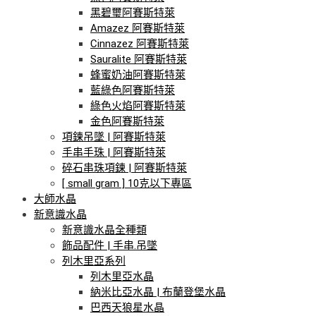
黑碧璽阿賽斯特萊
Amazez 阿賽斯特萊
Cinnazez 阿賽斯特萊
Sauralite 阿賽斯特萊
蜂蜜奶油阿賽斯特萊
藍綠色阿賽斯特萊
綠色火焰阿賽斯特萊
金色阿賽斯特萊
項鍊吊墜 | 阿賽斯特萊
手串手珠 | 阿賽斯特萊
碎石串珠項鍊 | 阿賽斯特萊
[ small gram ] 10克以下專區
大師水晶
新意識水晶
新意識水晶全種類
飾品配件 | 手串.吊墜
列木里亞系列
列木里亞水晶
納米比亞水晶 | 布蘭登堡水晶
巴西天狼星水晶