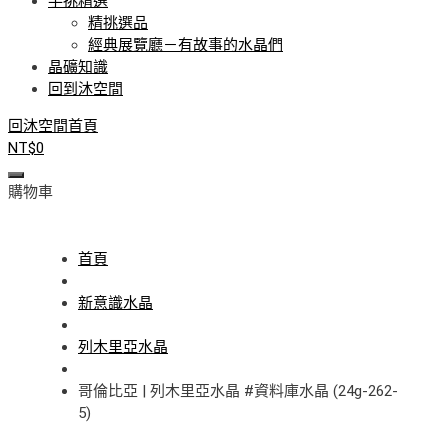
手挑精選
精挑選品
經典展覽廳－有故事的水晶們
晶礦知識
回到沐空間
回沐空間首頁
NT$
0
購物車
首頁
新意識水晶
列木里亞水晶
哥倫比亞 | 列木里亞水晶 #資料庫水晶 (24g-262-
5)