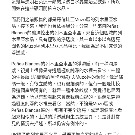
這幾年透明石英這一類的淨透白水晶開始受歡迎，所以
開始在這些礦洞開挖白水晶。
而我們之前販售的都是哥倫比亞Muzo區的列木里亞水
晶，接下來，我們也會依據緣分，分享一些來自Peñas
Blancas的礦洞挖出的列木里亞水晶，來自這個區域的列
木里亞水晶，具有極致的淨透度，與一直以來以高透亮
聞名的Muzo區列木里亞水晶相比，我認為是不同感覺的
淨透感。
Peñas Blancas的列木里亞水晶的淨透感，有一種潤澤
感，視覺上很像是穿透過極度純淨的水裡去看它，柱體
的生長紋 (坊間稱的阿卡西線) 與Muzo區的類似，像是條
碼一般，有很立體的，也有很細淡的，但有一個是比較
像這個產地獨有的，就是一種水波紋感，我覺得也是因
為這樣，所以有些看起來會像我前面說的，很像是穿透
過極度純淨的水裡去看它。當然，不論是Muzo區或
Peñas Blancas區的，都有不完全透亮，或是兩個產地看
起來相似的，上述的淨透感與生長紋差異，只是針對常
見的情況去描述，所以仍會有例外的。
PB礦區的列木里亞水晶，帶著更加高昂的頻率，在手心