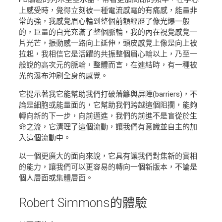
上感受時，覺得立刻被一種電流感電的有痛感，能量非
常的強，我感覺眉心輪到整個前額經歷了像光爆一般
的，巨量的白光充滿了整個脈輪，我的內在視覺感覺一
片光芒，振動感一路向上延伸，頭皮感覺上像是向上被
拉起，我相信它是活躍的共振整個眉心輪以上，乃至一
般說的高次元的脈輪，整體而言，在連結時，有一種被
光的瀑布沖刷全身的感覺。
它提示著我它能幫助我們打破藩籬與屏障(barriers)，不
論是細胞或能量面的，它幫助我們跨越這個阻攔，能夠
轉向新的下一步，向前邁進，我們的前進不是盲從於生
命之流，它清理了這個流動，讓我們有意識並自主的加
入這個流動中。
以一個更廣大的面向來說，它具有讓我們對焦新的實相
的能力，讓我們可以更容易的轉向一個新版本，不論是
個人層面或集體層面。
Robert Simmons
的體驗