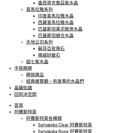
墨西哥克魯茲紫水晶
喜馬拉雅系列
印度喜馬拉雅水晶
西藏喜馬拉雅水晶
巴基斯坦黃泥骸骨水晶
巴基斯坦縫合水晶
天地公司系列
蘇菲亞玫瑰石
挪威矽鈹石
超七紫水晶
手挑精選
精挑選品
經典展覽廳－有故事的水晶們
晶礦知識
回到沐空間
首頁
阿賽斯特萊
阿賽斯特萊各種類
Satyaloka Clear 阿賽斯特萊
Satyaloka Rose 阿賽斯特萊