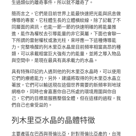
生過類似的離奇事件，所以就不離奇了。
簡而言之，它們是目前世界上能最快速把光能與訊息做
傳導的專家，它柱體生長的立體橫紋線，除了記載了不
同層面的資訊，也能一節一節的快速明確的將能量推
進，能作為權杖去引導能量的非它莫屬，下面也會聊一
下所謂的雷射權杖或激光柱，來呼應一下這種傳導能
力。完整喚醒的列木里亞水晶是目前頻率相當高昂的種
類，可以承載相當巨大強有力的能量，並將之導入物品
與空間中，是現在最具有高承載力的水晶。
具有特殊印記的人遇到他的列木里亞水晶時，可以使用
它們的療癒能力，另外，建議將取得的列木里亞水晶立
著放，它們可以輸送現在這個世界需要的新頻率到地球
網格中，同時也會嘉惠你自己所處的環境周圍與你自
己，它們的目標是服務整個全體，但在這樣的過程，我
們自己也會受益的。
列木里亞水晶
的晶體特徵
主要產區在巴西與哥倫比亞，針對哥倫比亞產的，台灣