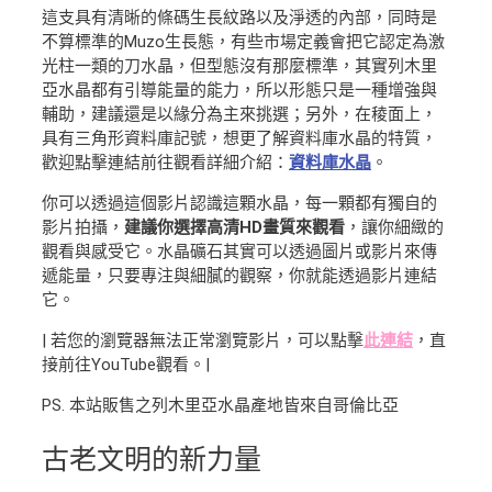
這支具有清晰的條碼生長紋路以及淨透的內部，同時是
不算標準的Muzo生長態，有些市場定義會把它認定為激
光柱一類的刀水晶，但型態沒有那麼標準，其實列木里
亞水晶都有引導能量的能力，所以形態只是一種增強與
輔助，建議還是以緣分為主來挑選；另外，在稜面上，
具有三角形資料庫記號，想更了解資料庫水晶的特質，
歡迎點擊連結前往觀看詳細介紹：
資料庫水晶
。
你可以透過這個影片認識這顆水晶，每一顆都有獨自的
影片拍攝，
建議你選擇高清HD畫質來觀看
，讓你細緻的
觀看與感受它。水晶礦石其實可以透過圖片或影片來傳
遞能量，只要專注與細膩的觀察，你就能透過影片連結
它。
| 若您的瀏覽器無法正常瀏覽影片，可以點擊
此連結
，直
接前往YouTube觀看。|
PS. 本站販售之列木里亞水晶產地皆來自哥倫比亞
古老文明
的新力量