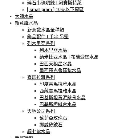
碎石串珠項鍊 | 阿賽斯特萊
[ small gram ] 10克以下專區
大師水晶
新意識水晶
新意識水晶全種類
飾品配件 | 手串.吊墜
列木里亞系列
列木里亞水晶
納米比亞水晶 | 布蘭登堡水晶
巴西天狼星水晶
墨西哥克魯茲紫水晶
喜馬拉雅系列
印度喜馬拉雅水晶
西藏喜馬拉雅水晶
巴基斯坦黃泥骸骨水晶
巴基斯坦縫合水晶
天地公司系列
蘇菲亞玫瑰石
挪威矽鈹石
超七紫水晶