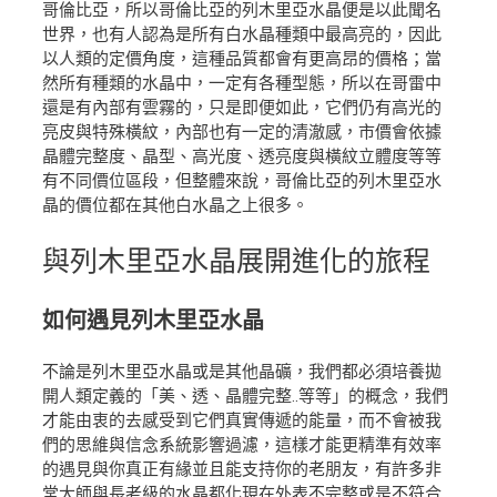
哥倫比亞，所以哥倫比亞的列木里亞水晶便是以此聞名
世界，也有人認為是所有白水晶種類中最高亮的，因此
以人類的定價角度，這種品質都會有更高昂的價格；當
然所有種類的水晶中，一定有各種型態，所以在哥雷中
還是有內部有雲霧的，只是即便如此，它們仍有高光的
亮皮與特殊橫紋，內部也有一定的清澈感，市價會依據
晶體完整度、晶型、高光度、透亮度與橫紋立體度等等
有不同價位區段，但整體來說，哥倫比亞的列木里亞水
晶的價位都在其他白水晶之上很多。
與列木里亞水晶
展開進化的旅程
如何遇見列木里亞水晶
不論是列木里亞水晶或是其他晶礦，我們都必須培養拋
開人類定義的「美、透、晶體完整..等等」的概念，我們
才能由衷的去感受到它們真實傳遞的能量，而不會被我
們的思維與信念系統影響過濾，這樣才能更精準有效率
的遇見與你真正有緣並且能支持你的老朋友，有許多非
常大師與長老級的水晶都化現在外表不完整或是不符合