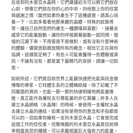
在收到列木里亞水晶時，它們建議初次可以將它們放在
心前，想像它們就在你的心的中央，向他致上你的欣賞
與感謝之情（當然如果你產生不了這種感覺，請真心培
養一下，比如多看看他那美麗的晶體，特殊的紋路等
等，讓自己自然而然的產生一種讚嘆與喜歡），接著去
感受它的能量脈動，讓你的呼吸跟著脈動一起同頻，慢
慢的沉澱下來，不用管是不是做對，或有沒有什麼神奇
的體驗，儘管放鬆跟放開所有的概念，相信它正在與你
協調，這樣就足夠了，有些人可能會獲得一些體驗或資
訊，不論有沒有，都是當下最精巧的安排，請讓一切如
是。
如前所述，它們是目前世界上能最快速把光能與訊息做
傳導的專家，它柱體生長的立體橫紋線，除了記載了不
同層面的資訊，也能一節一節的快速明確地將能量推
進，真正能作為權杖去引導能量的非它莫屬；許多人在
建立水晶網格（水晶陣）的時候，會使用一支權杖水晶
去建立水晶的連結，如果沒有使用你的意念和手指都是
可以的，但如果你擁有一支列木里亞水晶，它會是完成
這個工作的佼佼者。完整喚醒的列木里亞水晶是目前頻
率相當高昂的種類，可以承載相當巨大強有力的能量，