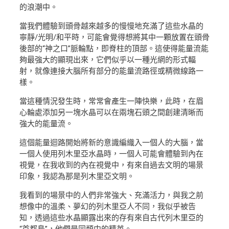
的浪潮中。
當我們體驗到頭骨越來越多的慢慢地充滿了這些水晶的
寧靜/光明/和平時，可能會覺得想將其中一顆放置在頭骨
後部的“神之口”脈輪點，即脊柱的頂部。這使得能量流能
夠最強大的顯現出來，它們似乎以一種光網的形式輻
射，就像連接大腦所有部分的能量流路徑或精微線路一
樣。
當這種情況發生時，常常會產生一陣快樂，此時，在眉
心輪處添加另一塊水晶可以在兩塊石頭之間創建清晰而
強大的能量流。
這個能量迴路開始將新的意識編織入一個人的大腦，當
一個人使用列木里亞水晶時，一個人可能會體驗到內在
視覺，在我收到的內在視覺中，有來自過去文明的場景
印象，我認為那是列木里亞文明。
我看到的場景中的人們非常強大、充滿活力，與我之前
想像中的溫柔、夢幻的列木里亞人不同，我似乎被告
知，透過這些水晶顯露出來的存有來自古代列木里亞的