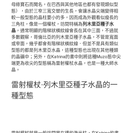
母綠寶石而聞名，在巴西與其他地區也都有發現類似型
態），由於三窄三寬交替的生長，會讓水晶尖端變得相
較一般型態的晶柱要小的多，因而成為外觀看似瘦長的
三角柱，像是一個權杖，坊間特稱為
列木里亞種子水
晶
，通常明顯的階梯狀橫紋線會長在其中三面，不過就
多數觀察，哥倫比亞的列木里亞種子水晶，不管是寬面
或窄面，幾乎都會有階梯狀橫紋線．但並不是具有類似
型態的都是列木里亞水晶，這種型態也出現在其他種類
的晶礦中；另外，在Katrina的書中則將這種Muzo態中尖
端更為收尖的型態稱為雷射權杖水晶，也是一種大師水
晶。
雷射權杖
-列木里亞種子水晶的一
種型態
雷射權杖就是一般坊間常在講的激光柱，在Katrina的書