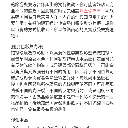
的緣分與雙方合作產生的獨特振動，你可能會經驗到完
全不同的體驗，因此挑選時優先建議
以直覺為準
，功能
為輔，因為直覺來自內在，內在的你最知道當下的你需
要什麼；有緣的礦石通常也會發出頻率與你共振，讓你
以直覺的方式接收到，所以依循內心的真實感受去挑選
吧。
[關於色彩與光澤]
拍攝環境為攝影棚，以高演色性專業攝影燈光做拍攝，
盡量呈現原礦本色，但阿賽斯特萊與水晶礦石表面可能
有反射光線的物質，或是礦體部分區塊是透的，可能會
因角度與光線強弱有不同的折射，因此除了不同螢幕可
能造成影像與實體色澤些微差異外，您收到水晶礦石
後，也會因著您所在環境的光線與明暗不同，可能呈現
略微不同的光澤感、不同的反射與折射，或是明度不同
的色彩等，因為晶礦多數並不是單一色彩不透光的一般
物品拍攝，祈請知悉，當然也很歡迎在不同光線下去觀
賞它們，會有很多有趣的變化
淨化水晶