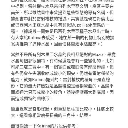
中提到，雷射權杖水晶來自列木里亞文明，產區主要在
南美，所以雖然書中未曾提到這些型態的專有名稱，但
據她書中對於雷射權杖的描述，其實就是現在哥倫比亞
或巴西列木里亞水晶中具有類似Muzo Habit型態的一
種。（據說最一開始是巴西列木里亞種子水晶出土時，
有人拿給Katrina去感受，她在某一期的刊物上特別的撰
寫與推崇了這種水晶，因而價格開始水漲船高。）
當然不是所有列木里亞水晶的長相都絕對的Muzo，畢竟
水晶每個都很獨特，有時候還是會有一些變化的，比如
可能三窄三寬中，有一個寬面或窄面沒有那麼極端，但
有些仍會在尖端收縮成較小的頂尖，仍然有雷射權杖的
能力，就如Katrina提到的：雷射權杖的稜角不是直線
形，它的最大特徵就是晶體稜線是破損彎曲的，晶體平
面處通常只形成較小的稜角，然後逐漸擴大到底部，因
而造成獨特的曲線形。
簡單說就是奇形怪狀，但重點是柱頂比較小，柱底比較
大，遠看像相當瘦長扭曲的三角柱，結案。
最後摘錄一下Katrina的片段供參考：