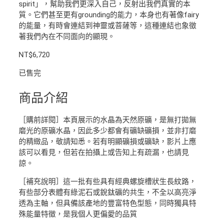
spirit」，幫助我們更深入自己，反射出我們真實的本
質。它們甚至更有grounding的能力，本身也有著像fairy
的能量，有時會連結到神靈或菩薩等，這種連結也象徵
著我們內在不同面向的顯現。
NT$
6,720
已售完
商品介紹
［購前詳閱］本頁展示的水晶為天然原礦，是無打拋無
磨光的原礦水晶，因此多少都會有礦缺礦損，並非打磨
的精緻品，敬請知悉。若有明顯礦損或礦缺，影片上應
該可以看見，但若在拍攝上或告知上有疏漏，也請見
諒。
［補充說明］這一批有些具有經典螺旋槽狀生長紋路，
有些部分表體有綠泥石或銳鈦礦的共生，不全以高亮淨
透為主軸，但具備該產地的豐富特色型態，同時獨具特
殊能量特徵，是我個人更偏愛的品質