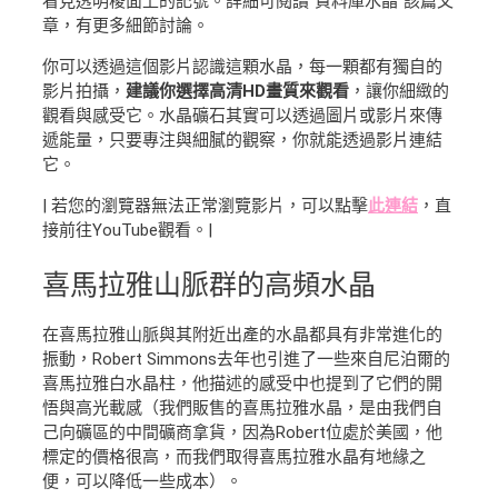
看見透明稜面上的記號。詳細可閱讀"資料庫水晶"該篇文
章，有更多細節討論。
你可以透過這個影片認識這顆水晶，每一顆都有獨自的
影片拍攝，
建議你選擇高清HD畫質來觀看
，讓你細緻的
觀看與感受它。水晶礦石其實可以透過圖片或影片來傳
遞能量，只要專注與細膩的觀察，你就能透過影片連結
它。
| 若您的瀏覽器無法正常瀏覽影片，可以點擊
此連結
，直
接前往YouTube觀看。|
喜馬拉雅山脈群
的高頻水晶
在喜馬拉雅山脈與其附近出產的水晶都具有非常進化的
振動，Robert Simmons去年也引進了一些來自尼泊爾的
喜馬拉雅白水晶柱，他描述的感受中也提到了它們的開
悟與高光載感（我們販售的喜馬拉雅水晶，是由我們自
己向礦區的中間礦商拿貨，因為Robert位處於美國，他
標定的價格很高，而我們取得喜馬拉雅水晶有地緣之
便，可以降低一些成本）。