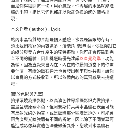
而是你得拋開這一切，用心感受，你專屬的水晶就能陸
續的出現，相信它們也都能以你能負擔的起的價格出
現。
本文作者 ( author )：Lydia
站內水晶特質的介紹是個人體驗，水晶是無限的存有，
遠比我們撰寫的內容還多，潛能(功能)無限，依據你跟它
的緣分與雙方合作產生的獨特振動，你可能會經驗到完
全不同的體驗，因此挑選時優先建議
以直覺為準
，功能
為輔，因為直覺來自內在，內在的你最知道當下的你需
要什麼；有緣的礦石通常也會發出頻率與你共振，讓你
以直覺的方式接收到，所以依循內心的真實感受去挑選
吧。
[關於色彩與光澤]
拍攝環境為攝影棚，以高演色性專業攝影燈光做拍攝，
盡量呈現原礦本色，但阿賽斯特萊與水晶礦石表面可能
有反射光線的物質，或是礦體部分區塊是透的，可能會
因角度與光線強弱有不同的折射，因此除了不同螢幕可
能造成影像與實體色澤些微差異外，您收到水晶礦石