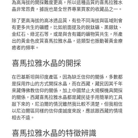
為高海拔的開採難度更高，所以這種品質的喜馬拉雅水
晶非常昂貴，據說也是全世界專業買家的收藏品之一。
除了更高海拔的高冰透品質，有些不同海拔與區域則會
有更多共生的礦體，比如前面提及的銳鈦礦、黑銀鈦、
金紅石、綠泥石等，或是與含有鐵的礦物質共生，所產
出的黃金色皮質喜馬拉雅水晶，這類型也振動著黃金療
癒者的頻率。
喜馬拉雅水晶
的開採
在巴基斯坦與印度產區，因為缺乏信仰的關係，多數都
是採用炸山的方式開採水晶，而在西藏，藏民因其千年
來藏傳佛教信仰的關係，加上中國禁止大規模機具開採
的關係，西藏喜馬拉雅水晶都是藏民徒手用簡單的工具
敲下來的，尼泊爾的情況雖然我比較不清楚，但我相信
以尼泊爾區同樣的信仰虔誠度來說，應該跟西藏的情境
相去不遠。
喜馬拉雅水晶
的特徵辨識