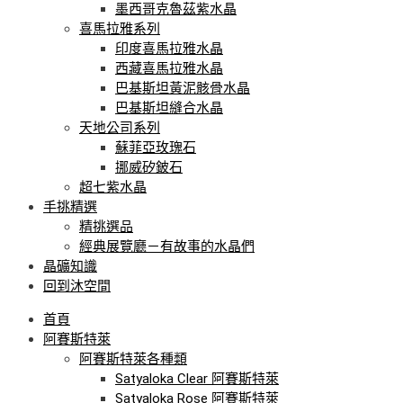
墨西哥克魯茲紫水晶
喜馬拉雅系列
印度喜馬拉雅水晶
西藏喜馬拉雅水晶
巴基斯坦黃泥骸骨水晶
巴基斯坦縫合水晶
天地公司系列
蘇菲亞玫瑰石
挪威矽鈹石
超七紫水晶
手挑精選
精挑選品
經典展覽廳－有故事的水晶們
晶礦知識
回到沐空間
首頁
阿賽斯特萊
阿賽斯特萊各種類
Satyaloka Clear 阿賽斯特萊
Satyaloka Rose 阿賽斯特萊