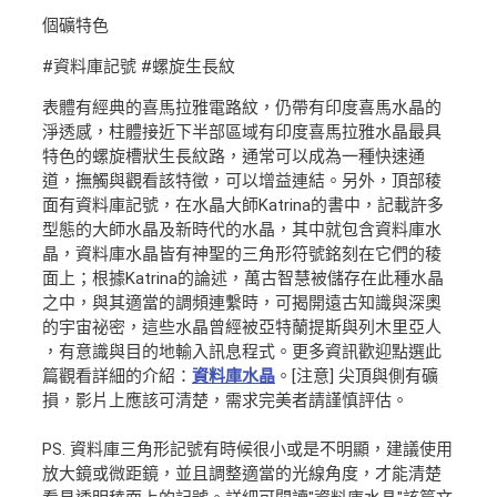
個礦特色
#資料庫記號 #螺旋生長紋
表體有經典的喜馬拉雅電路紋，仍帶有印度喜馬水晶的
淨透感，柱體接近下半部區域有印度喜馬拉雅水晶最具
特色的螺旋槽狀生長紋路，通常可以成為一種快速通
道，撫觸與觀看該特徵，可以增益連結。另外，頂部稜
面有資料庫記號，在水晶大師Katrina的書中，記載許多
型態的大師水晶及新時代的水晶，其中就包含資料庫水
晶，資料庫水晶皆有神聖的三角形符號銘刻在它們的稜
面上；根據Katrina的論述，萬古智慧被儲存在此種水晶
之中，與其適當的調頻連繫時，可揭開遠古知識與深奧
的宇宙祕密，這些水晶曾經被亞特蘭提斯與列木里亞人
，有意識與目的地輸入訊息程式。更多資訊歡迎點選此
篇觀看詳細的介紹：
資料庫水晶
。[注意] 尖頂與側有礦
損，影片上應該可清楚，需求完美者請謹慎評估。
PS. 資料庫三角形記號有時候很小或是不明顯，建議使用
放大鏡或微距鏡，並且調整適當的光線角度，才能清楚