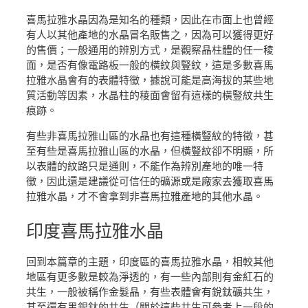
喜馬拉雅水晶因為是知名的種類，因此在市面上也曾經
有人以其他產地的水晶冒名販售之，因為可以獲得更好
的售價；一般通用的辨別方式，是觀察晶柱體的任一稜
面，是否有像電路板一般的橫紋與豎紋，這是多數喜馬
拉雅水晶會有的表體特徵，據說可能是高海拔的某些地
質活動等因素，水晶柱的稜面會留有這樣的橫豎紋共生
痕跡。
有些非喜馬拉雅山區的水晶也有這種橫豎紋的特徵，甚
至有些是喜馬拉雅山區的水晶，但橫豎紋卻不明顯，所
以表體的紋路只是通則，不能作為辨別產地的唯一特
徵，因此還是建議從可信任的礦源或是廠家去獲取喜馬
拉雅水晶，才不會拿到非喜馬拉雅產地的其他水晶。
印度
喜馬拉雅水晶
回到本篇章的主題，印度區的喜馬拉雅水晶，相較其他
地區有更多數是較為淨透的，有一些內部則有金紅石的
共生，一般被稱作金髮晶，有些表體會有銳鈦礦共生，
甚至還有黑銀鈦的共生（關於這些共生可參考上一段的