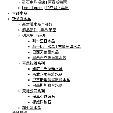
碎石串珠項鍊 | 阿賽斯特萊
[ small gram ] 10克以下專區
大師水晶
新意識水晶
新意識水晶全種類
飾品配件 | 手串.吊墜
列木里亞系列
列木里亞水晶
納米比亞水晶 | 布蘭登堡水晶
巴西天狼星水晶
墨西哥克魯茲紫水晶
喜馬拉雅系列
印度喜馬拉雅水晶
西藏喜馬拉雅水晶
巴基斯坦黃泥骸骨水晶
巴基斯坦縫合水晶
天地公司系列
蘇菲亞玫瑰石
挪威矽鈹石
超七紫水晶