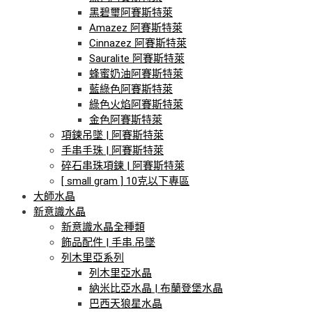
黑碧璽阿賽斯特萊
Amazez 阿賽斯特萊
Cinnazez 阿賽斯特萊
Sauralite 阿賽斯特萊
蜂蜜奶油阿賽斯特萊
藍綠色阿賽斯特萊
綠色火焰阿賽斯特萊
金色阿賽斯特萊
項鍊吊墜 | 阿賽斯特萊
手串手珠 | 阿賽斯特萊
碎石串珠項鍊 | 阿賽斯特萊
[ small gram ] 10克以下專區
大師水晶
新意識水晶
新意識水晶全種類
飾品配件 | 手串.吊墜
列木里亞系列
列木里亞水晶
納米比亞水晶 | 布蘭登堡水晶
巴西天狼星水晶