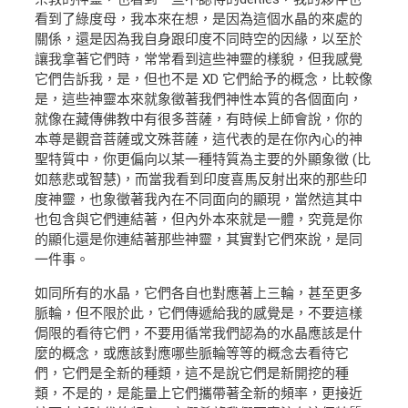
看到了綠度母，我本來在想，是因為這個水晶的來處的
關係，還是因為我自身跟印度不同時空的因緣，以至於
讓我拿著它們時，常常看到這些神靈的樣貌，但我感覺
它們告訴我，是，但也不是 XD 它們給予的概念，比較像
是，這些神靈本來就象徵著我們神性本質的各個面向，
就像在藏傳佛教中有很多菩薩，有時候上師會說，你的
本尊是觀音菩薩或文殊菩薩，這代表的是在你內心的神
聖特質中，你更偏向以某一種特質為主要的外顯象徵 (比
如慈悲或智慧)，而當我看到印度喜馬反射出來的那些印
度神靈，也象徵著我內在不同面向的顯現，當然這其中
也包含與它們連結著，但內外本來就是一體，究竟是你
的顯化還是你連結著那些神靈，其實對它們來說，是同
一件事。
如同所有的水晶，它們各自也對應著上三輪，甚至更多
脈輪，但不限於此，它們傳遞給我的感覺是，不要這樣
侷限的看待它們，不要用循常我們認為的水晶應該是什
麼的概念，或應該對應哪些脈輪等等的概念去看待它
們，它們是全新的種類，這不是說它們是新開挖的種
類，不是的，是能量上它們攜帶著全新的頻率，更接近