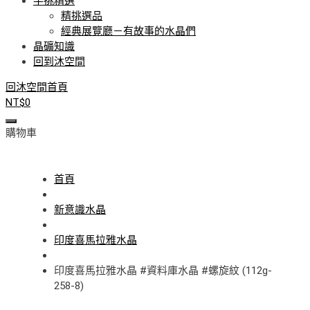
手挑精選
精挑選品
經典展覽廳－有故事的水晶們
晶礦知識
回到沐空間
回沐空間首頁
NT$
0
購物車
首頁
新意識水晶
印度喜馬拉雅水晶
印度喜馬拉雅水晶 #資料庫水晶 #螺旋紋 (112g-
258-8)