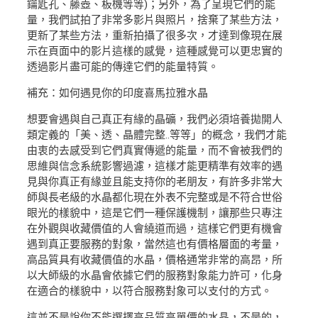
鑰匙孔、藤壺、板機等等)；另外，為了呈現它們的能
量，我們試拍了非常多影片與照片，捨棄了某些方法，
更新了某些方法，重新拍攝了很多次，才達到像現在展
示在頁面中的影片這樣的感覺，這種感覺可以更忠實的
透過影片盡可能的傳達它們的能量特質。
補充：如何遇見你的印度喜馬拉雅水晶
想要會遇與自己真正有緣的晶礦，我們必須培養拋開人
類定義的「美、透、晶體完整..等等」的概念，我們才能
由衷的去感受到它們真實傳遞的能量，而不會被我們的
思維與信念系統影響過濾，這樣才能更精準有效率的遇
見與你真正有緣並且能支持你的老朋友，有許多非常大
師與長老級的水晶都化現在外表不完整或是不符合世俗
眼光的樣貌中，這是它們一種保護機制，讓那些只專注
在外觀與收藏價值的人會繞道而過，這樣它們更有機會
遇到真正要服務的對象，當然這也有價格層面的考量，
高品質具有收藏價值的水晶，價格通常非常的高昂，所
以大師級的水晶會依據它們的服務對象能力許可，化身
在適合的樣貌中，以符合服務對象可以支付的方式。
這並不是說你不能選擇高品質高單價的水晶，不是的，