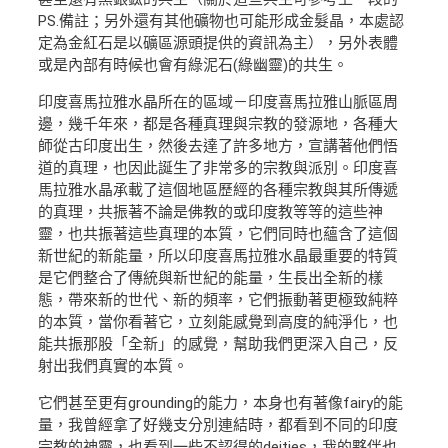
PS.備註；另外還有其他礦物也可能形成金髮晶，本處認
定為金紅石是以礦區源頭提供的資訊為主），另外表體
或是內部有時候也會有綠泥石(綠幽靈)的共生。
印度喜馬拉雅水晶所在的區域－印度喜馬拉雅山脈區周
邊，幾千年來，都是各種真理與宗教的發源地，各種大
師從古印度出生，然後去達了許多地方，宣講著他們悟
道的真理，也因此誕生了非常多的宗教與派別。印度喜
馬拉雅水晶承載了這個地區歷經的各種宗教與其所傳遞
的真理，共振著不論是佛教的或印度教等等的這些神
靈，也共振著這些真理的本質，它們同時也蘊含了這個
新世紀的新能量，所以印度喜馬拉雅水晶最重要的特質
是它們整合了傳統與新世紀的能量，生長出全新的樣
態，帶來新的世代、新的頻率，它們振動著更極致純粹
的本質，當你看著它，立刻能感覺到高度的純淨化，也
能共振那股「全新」的感覺，幫助我們更深入自己，反
射出我們真實的本質。
它們甚至更有grounding的能力，本身也有著像fairy的能
量，我曾經拿了好幾支分別連結時，都看到不同的印度
宗教的神靈，也看到一些不認得的deities，我的夥伴也