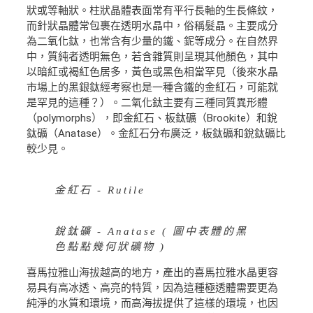
狀或等軸狀。柱狀晶體表面常有平行長軸的生長條紋，
而針狀晶體常包裹在透明水晶中，俗稱髮晶。主要成分
為二氧化鈦，也常含有少量的鐵、鈮等成分。在自然界
中，質純者透明無色，若含雜質則呈現其他顏色，其中
以暗紅或褐紅色居多，黃色或黑色相當罕見（後來水晶
市場上的黑銀鈦經考察也是一種含鐵的金紅石，可能就
是罕見的這種？）。二氧化鈦主要有三種同質異形體
（polymorphs），即金紅石、板鈦礦（Brookite）和銳
鈦礦（Anatase）。金紅石分布廣泛，板鈦礦和銳鈦礦比
較少見。
金紅石 - Rutile
銳鈦礦 - Anatase ( 圖中表體的黑
色點點幾何狀礦物 )
喜馬拉雅山海拔越高的地方，產出的喜馬拉雅水晶更容
易具有高冰透、高亮的特質，因為這種極透體需要更為
純淨的水質和環境，而高海拔提供了這樣的環境，也因