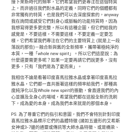
接下來新時代的頻率，它們希望我們更專注在這個特質
上，而非過往我們對水晶的定義，同時它們的個體都有
非常獨有的特質，也是我們可以去深度探索的，anyway
我在詢問或感受它們對身心或脈輪的功能特質時，因為
我想寫得更多更完整，所以有這種企圖，但它們給我的
感覺是，不要這樣，不需要這樣，不要定義一定要怎
樣，它們希望我們專注在它們的主要特質上 (就是上一段
落說的那些)－融合新與舊的全新頻率，攜帶著極純淨的
本質，一種「whole new spirit」。所以它們這麼說：為
什麼還要需更多呢？如果一定要再請它們說更多，沒有
更多，只有「我們是為了愛而來」。
我相信不論是看著印度喜馬拉雅水晶或拿著印度喜馬拉
雅水晶，它們都一直共振著這樣的頻率給我們，那種高
度純淨化以及Whole new spirit的振動，會直達我們的內
心並擴及全身心的場域，希望我們都在這股全新的洗刷
下，成為愛的本身，成為我們本來就是的那個本身。
PS. 為了尊重它們的指引和意圖，我們不會特別針對印度
喜馬拉雅水晶標示它們的晶體特徵 (諸如五邊形的艾希斯
女神或3-7邊的通靈或傳訊等大師水晶特徵、或是橋梁、