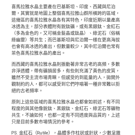
喜馬拉雅水晶主要產在巴基斯坦、印度、西藏與尼泊
爾，其實就是地圖上整個喜馬拉雅山群所橫跨的區域，
這幾區的喜馬拉雅水晶各有其特色，印度近期以量產高
冰透為主，部分表體附有銳鈦礦，或有黑銀鈦、金紅石
（多為金色的，又可稱金髮晶或鈦晶）、綠泥石（俗稱
綠幽靈）等共生；而巴基斯坦與尼泊爾一樣在更高海拔
也會有高冰透的產出，但數量較少，其中尼泊爾也常有
茶色喜馬拉雅水晶的產出。
而西藏的喜馬拉雅水晶則振動著非常古老的高頻，多數
非淨透體，帶有礦損居多，有些則充滿了黃色的皮質，
雖然不受主流市場青睞，但感受的到能量的人，拋開外
觀制約的人，都可以感受到它們哼唱著一種非常難以拒
絕的古老頻率。
原則上這些區域的喜馬拉雅水晶也都會如前述，有不同
程度的與其他像銳鈦、黑銀鈦、金紅石、綠泥石等礦物
共生，不論如何，也都一定有不同透度與品質的，上述
只是目前多數市場情況的參考。
PS. 金紅石（Rutile），晶體多作柱狀或針狀，少數呈錐