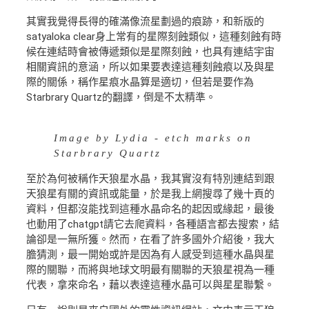
其實我覺得長得的確滿像流星劃過的痕跡，和新版的
satyaloka clear身上常有的星際刻蝕類似，這種刻蝕有時
候在連結時會被傳遞類似是星際刻蝕，也具有連結宇宙
相關資訊的意涵，所以如果要表達這種刻蝕痕以及與星
際的關係，稱作星痕水晶算是適切，但若是要作為
Starbrary Quartz的翻譯，倒是不太精準。
Image by Lydia - etch marks on
Starbrary Quartz
至於為何被稱作天狼星水晶，我其實沒有特別連結到跟
天狼星有關的資訊或能量，於是我上網搜尋了幾十頁的
資料，但都沒能找到這種水晶命名的起因或緣起，最後
也動用了chatgpt請它去爬資料，各種語言都去搜索，結
論卻是一無所獲。然而，在看了許多國外介紹後，我大
膽猜測，最一開始或許是因為有人感受到這種水晶與星
際的關聯，而將與地球文明最有關聯的天狼星視為一種
代表，拿來命名，藉以表達這種水晶可以與星星聯繫。