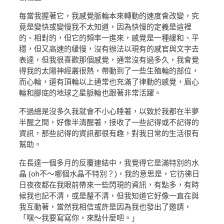
每當我握著它，我感覺脈輪本來轉動的速度會改變，究
竟是變快或變慢我不太知道，因為快慢的定義是這裡
的、相對的，但它的頻率一進來，感覺是一種緩和、平
穩，但又高速的緩慢，沒有辦法以現有的感官與文字去
表達，但我很喜歡那個感覺，通常沒有過多久，我會覺
得我的太陽神經叢很熱，帶動到了一些生殖輪的部位，
而心輪，還有頂輪以上通常也充滿了律動的感覺，眉心
輪和腳底的地球之星脈輪也跟著非常活躍。
不過總是沒多久我就會不小心睡著，以致於我都在半夢
半醒之間，好像半清醒著，接收了一些記得或不記得的
資訊，那些記得的資訊都很有趣，對我日常的生活很有
幫助。
在長達一個多月的反覆連結中，我覺得它是滿特別的水
晶 (oh不～哪個水晶不特別？)，我的意思是，它彷彿日
日夜夜都在我眼前帶來一些閃現的資訊，有點多，有時
候我也記不清，或是釐不清，但我知道它好像一直在與
我互動著，當然我相信或許是因為我也發出了邀請，
「嘿～我要寫寫你，來點什麼吧。」