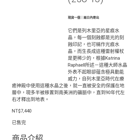
現貨一個｜兩日內寄出
它們是列木里亞的星痕水
晶，每一個刻蝕都是光的刻
蝕印記，也可稱作光痕水
晶，而生長成這種雷射權杖
是更稀少的，根據Katrina
Raphaell所述－這種大師水晶
外表不起眼卻蘊含極具動能
威力，自列木里亞時代在療
癒神殿中使用這種水晶之後，就一直被安全的保護在地
層中，現多半被移置到南美洲的礦脈中，直到90年代左
右才釋出到地表。
NT$
7,440
已售完
商品介紹