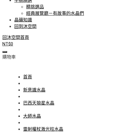
手挑精選
精挑選品
經典展覽廳－有故事的水晶們
晶礦知識
回到沐空間
回沐空間首頁
NT$
0
購物車
首頁
新意識水晶
巴西天狼星水晶
大師水晶
雷射權杖激光柱水晶