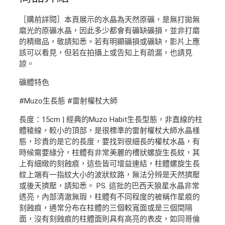
［購前詳閱］本頁展示的水晶為天然原礦，是無打拋無
磨光的原礦水晶，因此多少都會有礦缺礦損，並非打磨
的精緻品，敬請知悉。若有明顯礦損或礦缺，影片上應
該可以看見，但若在拍攝上或告知上有疏漏，也請見
諒。
礦體特色
#Muzo生長態 #雷射權杖大師
長度：15cm | 經典的Muzo Habit生長型態，非直線的柱
體稜線，較小的頂部，是很標準的雷射權杖大師水晶樣
態，珍貴的是它的長度，要找到很細長的權杖水晶，有
時候需要緣分，柱體有非常美麗的槽狀螺旋生長紋，其
上有細緻的刻蝕痕，這些皆可增益連結，柱體螺旋生長
紋上端有一指紋大小的波狀紋路，無法分辨是天然擠壓
或後天擠壓，請知悉。 PS. 這批的巴西天狼星水晶非常
透亮，內部清澈無瑕，柱體有不同程度的被稱作星痕的
刻蝕痕，通常分布在柱體的三個較寬面或是三個間隔
面，沒有刻蝕痕的柱體面則具有高亮的表皮，如同哥倫