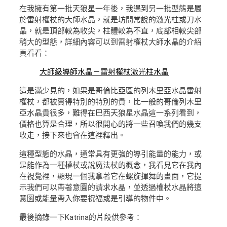
在我擁有第一批天狼星一年後，我遇到另一批型態是屬
於雷射權杖的大師水晶，就是坊間常說的激光柱或刀水
晶，就是頂部較為收尖，柱體較為不直，底部相較尖部
稍大的型態，詳細內容可以到雷射權杖大師水晶的介紹
頁看看：
大師級導師水晶－雷射權杖激光柱水晶
這是滿少見的，如果是哥倫比亞區的列木里亞水晶雷射
權杖，都被賣得特別的特別的貴，比一般的哥倫列木里
亞水晶貴很多，難得在巴西天狼星水晶這一系列看到，
價格也算是合理，所以很開心的將一些召喚我們的幾支
收走，接下來也會在這裡釋出。
這種型態的水晶，通常具有更強的導引能量的能力，或
是能作為一種權杖或說魔法杖的概念，我看見它在我內
在視覺裡，顯現一個我拿著它在螺旋揮舞的畫面，它提
示我們可以帶著意圖的請求水晶，並透過權杖水晶將這
意圖或能量帶入你要祝福或是引導的物件中。
最後摘錄一下Katrina的片段供參考：