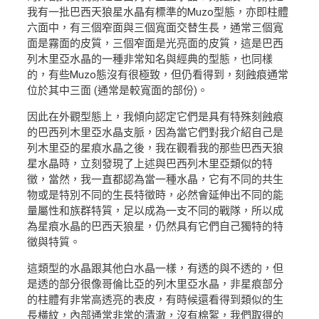
我有一批巴西天狼星水晶有標準的Muzo型態，亦即柱體
六面中，有三個窄面與三個寬面交替生長，通常三個寬
面是霧面的皮質，三個窄面是光亮面的皮質，這是巴西
列木里亞水晶的一種非常知名與經典的型態，也同樣
的，有些Muzo態沒有很極致，但仍看得到，刻蝕痕通常
位於其中三面 (通常是較寬面的部份)。
因此在外觀型態上，我傾向認定它們是具有特殊刻蝕痕
的巴西列木里亞水晶支脈，因為當它們對我介紹自己是
列木里亞的星痕水晶之後，我在觀看我的那些巴西天狼
星水晶時，立刻發現了上述與巴西列木里亞類似的特
徵，當然，我一直都認為當一種水晶，它有不同的共生
物或是特別不同的生長特徵時，必然會延伸出不同的能
量屬性和族群特質，足以成為一支不同的戰隊，所以成
為星痕水晶的巴西天狼星，仍然具有它們自己獨特的特
徵與特質。
這類型的水晶跟其他白水晶一樣，有透的與不透的，但
是透的部分很像哥倫比亞的列木里亞水晶，非星痕部分
的柱體有非常高透亮的表皮，有時候還看得到類似的生
長橫紋，內部通常非常的清澈，沒有棉絮，我們取得的