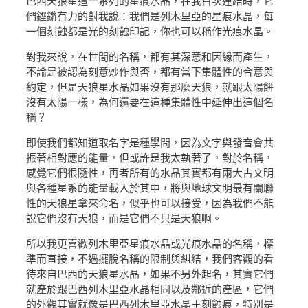
巴西天狼星這一系列的星痕水晶，在我首次連結時，它
們鏗鏘有力的對我說：我們是列木里亞的星痕水晶，每
一個刻蝕都是光的刻蝕印記，你也可以稱作光痕水晶。
對我來說，在世間的名稱，都有其深意和因緣而產生，
不論是被認為刻意炒作與否，都有當下集體性的合意與
約定，但是天狼星水晶如果沒有那麼天狼，就跟太陽餅
沒有太陽一樣，為何還要在這種集體性中延伸出這個名
稱？
即使我們都知道取名字是種學問，因為文字與發音會共
振著相對應的能量，但或許是我太執著了，對於名稱，
感覺它們很隨性，再者所有的水晶其實都有兩大古文明
與各種星系的能量載入於其中，將與地球文明最有關聯
性的天狼星拿來命名，似乎也可以接受，因為我們不能
說它們沒有天狼，而是它們不只是天狼啊。
所以我更喜歡列木里亞星痕水晶或光痕水晶的名稱，標
準而直接，不過擺脫名稱的限制與糾結，我們客觀的看
待來自巴西的天狼星水晶，如果不另外起名，其實它們
就產於跟巴西列木里亞水晶相同以及鄰近的產區，它們
的外觀其實就像是巴西列木里亞水晶＋刻蝕痕，特別是