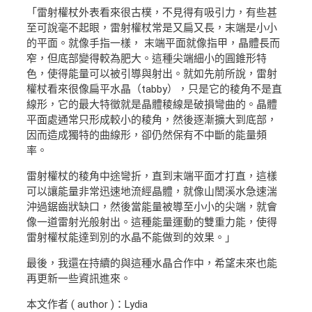
「雷射權杖外表看來很古樸，不見得有吸引力，有些甚
至可說毫不起眼，雷射權杖常是又扁又長，末端是小小
的平面。就像手指一樣， 末端平面就像指甲，晶體長而
窄，但底部變得較為肥大。這種尖端細小的圓錐形特
色，使得能量可以被引導與射出。就如先前所說，雷射
權杖看來很像扁平水晶（tabby），只是它的稜角不是直
線形，它的最大特徵就是晶體稜線是破損彎曲的。晶體
平面處通常只形成較小的稜角，然後逐漸擴大到底部，
因而造成獨特的曲線形，卻仍然保有不中斷的能量頻
率。
雷射權杖的稜角中途彎折，直到末端平面才打直，這樣
可以讓能量非常迅速地流經晶體，就像山誾溪水急速湍
沖過鋸齒狀缺口，然後當能量被導至小小的尖端，就會
像一道雷射光般射出。這種能量運動的雙重力能，使得
雷射權杖能達到別的水晶不能做到的效果。」
最後，我還在持續的與這種水晶合作中，希望未來也能
再更新一些資訊進來。
本文作者 ( author )：Lydia