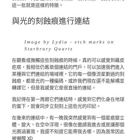
這一批就是這樣的特徵。
與光的刻蝕痕進行連結
Image by Lydia - etch marks on
Starbrary Quartz
在觀看或撫觸這些刻蝕痕的時候，真的可以感覺到雞皮
疙瘩，我相信仍舊是個連結的門戶，可以加速我們進入
某種與它們連結的場域裡，它的每一個像流星劃過的刻
蝕痕，都是光的一種編碼，或許我們現在還不能解構並
轉譯它，但是我感覺它是很直接的連結。
我記得在第一周跟它們連結時，感覺到它們化身在地球
的當下，就會同步立刻刻上這些光的印記。
在後來的連結中，有一晚我突然感覺到有一個星痕變立
體、變大，在空中浮現，很像在邀請我進去或是讓那個
光圈涵蓋我，我還不知道它能帶我去哪，因為我常因此
被嚇醒 XD