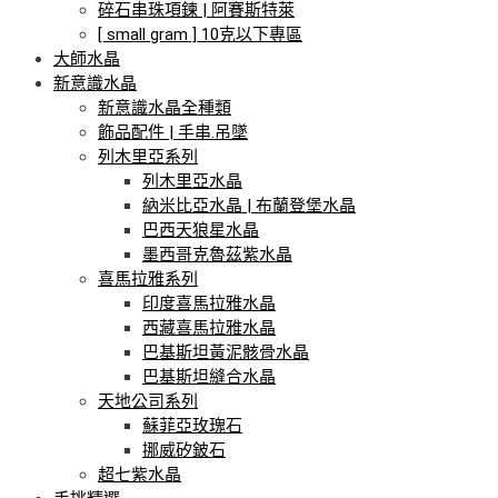
碎石串珠項鍊 | 阿賽斯特萊
[ small gram ] 10克以下專區
大師水晶
新意識水晶
新意識水晶全種類
飾品配件 | 手串.吊墜
列木里亞系列
列木里亞水晶
納米比亞水晶 | 布蘭登堡水晶
巴西天狼星水晶
墨西哥克魯茲紫水晶
喜馬拉雅系列
印度喜馬拉雅水晶
西藏喜馬拉雅水晶
巴基斯坦黃泥骸骨水晶
巴基斯坦縫合水晶
天地公司系列
蘇菲亞玫瑰石
挪威矽鈹石
超七紫水晶