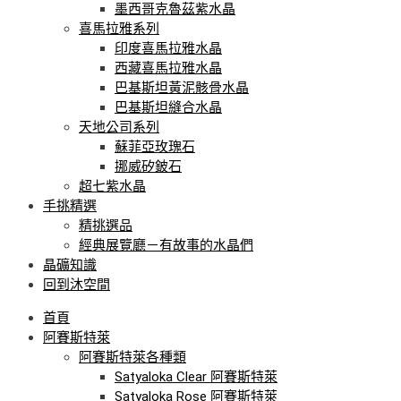
墨西哥克魯茲紫水晶
喜馬拉雅系列
印度喜馬拉雅水晶
西藏喜馬拉雅水晶
巴基斯坦黃泥骸骨水晶
巴基斯坦縫合水晶
天地公司系列
蘇菲亞玫瑰石
挪威矽鈹石
超七紫水晶
手挑精選
精挑選品
經典展覽廳－有故事的水晶們
晶礦知識
回到沐空間
首頁
阿賽斯特萊
阿賽斯特萊各種類
Satyaloka Clear 阿賽斯特萊
Satyaloka Rose 阿賽斯特萊