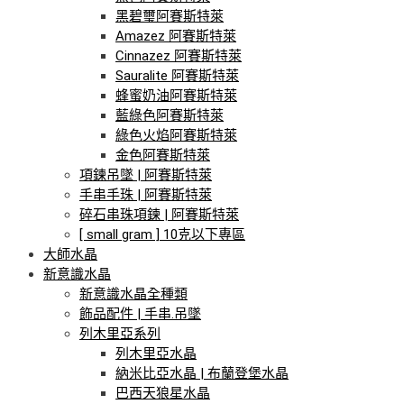
黑碧璽阿賽斯特萊
Amazez 阿賽斯特萊
Cinnazez 阿賽斯特萊
Sauralite 阿賽斯特萊
蜂蜜奶油阿賽斯特萊
藍綠色阿賽斯特萊
綠色火焰阿賽斯特萊
金色阿賽斯特萊
項鍊吊墜 | 阿賽斯特萊
手串手珠 | 阿賽斯特萊
碎石串珠項鍊 | 阿賽斯特萊
[ small gram ] 10克以下專區
大師水晶
新意識水晶
新意識水晶全種類
飾品配件 | 手串.吊墜
列木里亞系列
列木里亞水晶
納米比亞水晶 | 布蘭登堡水晶
巴西天狼星水晶