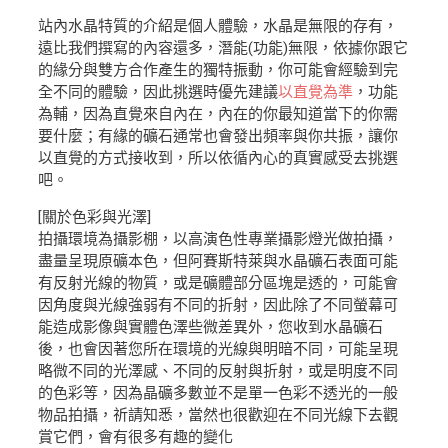
站內水晶特質的介紹是個人體驗，水晶是無限的存有，
遠比我們撰寫的內容還多，潛能(功能)無限，依據你跟它
的緣分與雙方合作產生的獨特振動，你可能會經驗到完
全不同的體驗，因此挑選時優先建議
以直覺為準
，功能
為輔，因為直覺來自內在，內在的你最知道當下的你需
要什麼；有緣的礦石通常也會發出頻率與你共振，讓你
以直覺的方式接收到，所以依循內心的真實感受去挑選
吧。
[關於色彩與光澤]
拍攝環境為攝影棚，以高演色性專業攝影燈光做拍攝，
盡量呈現原礦本色，但阿賽斯特萊與水晶礦石表面可能
有反射光線的物質，或是礦體部分區塊是透的，可能會
因角度與光線強弱有不同的折射，因此除了不同螢幕可
能造成影像與實體色澤些微差異外，您收到水晶礦石
後，也會因著您所在環境的光線與明暗不同，可能呈現
略微不同的光澤感、不同的反射與折射，或是明度不同
的色彩等，因為晶礦多數並不是單一色彩不透光的一般
物品拍攝，祈請知悉，當然也很歡迎在不同光線下去觀
賞它們，會有很多有趣的變化