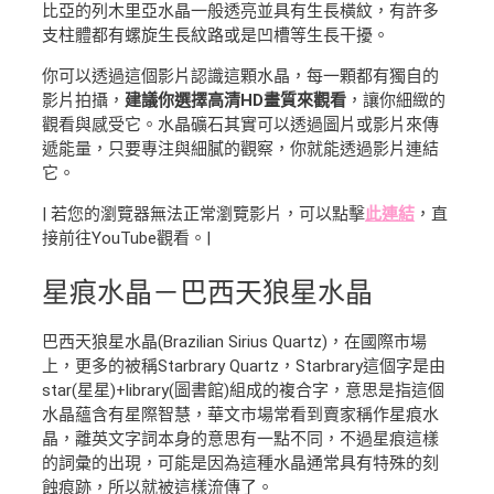
比亞的列木里亞水晶一般透亮並具有生長橫紋，有許多
支柱體都有螺旋生長紋路或是凹槽等生長干擾。
你可以透過這個影片認識這顆水晶，每一顆都有獨自的
影片拍攝，
建議你選擇高清HD畫質來觀看
，讓你細緻的
觀看與感受它。水晶礦石其實可以透過圖片或影片來傳
遞能量，只要專注與細膩的觀察，你就能透過影片連結
它。
| 若您的瀏覽器無法正常瀏覽影片，可以點擊
此連結
，直
接前往YouTube觀看。|
星痕水晶－巴西天狼星水晶
巴西天狼星水晶(Brazilian Sirius Quartz)，在國際市場
上，更多的被稱Starbrary Quartz，Starbrary這個字是由
star(星星)+library(圖書館)組成的複合字，意思是指這個
水晶蘊含有星際智慧，華文市場常看到賣家稱作星痕水
晶，離英文字詞本身的意思有一點不同，不過星痕這樣
的詞彙的出現，可能是因為這種水晶通常具有特殊的刻
蝕痕跡，所以就被這樣流傳了。