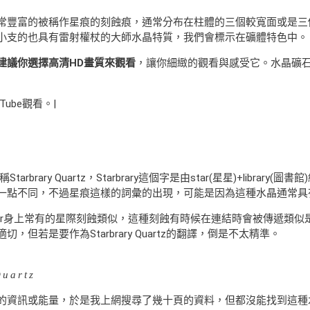
常豐富的被稱作星痕的刻蝕痕，通常分布在柱體的三個較寬面或是三
小支的也具有雷射權杖的大師水晶特質，我們會標示在礦體特色中。
建議你選擇高清HD畫質來觀看
，讓你細緻的觀看與感受它。水晶礦
Tube觀看。|
被稱Starbrary Quartz，Starbrary這個字是由star(星星)+li
一點不同，不過星痕這樣的詞彙的出現，可能是因為這種水晶通常具
 clear身上常有的星際刻蝕類似，這種刻蝕有時候在連結時會被傳遞
若是要作為Starbrary Quartz的翻譯，倒是不太精準。
Quartz
資訊或能量，於是我上網搜尋了幾十頁的資料，但都沒能找到這種水晶