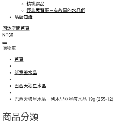
精挑選品
經典展覽廳－有故事的水晶們
晶礦知識
回沐空間首頁
NT$
0
購物車
首頁
新意識水晶
巴西天狼星水晶
巴西天狼星水晶－列木里亞星痕水晶 19g (255-12)
商品分類