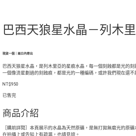
巴西天狼星水晶－列木里亞星痕
現貨一個｜兩日內寄出
巴西天狼星水晶，是列木里亞的星痕水晶，每一個刻蝕都是光的刻
一個像流星劃過的刻蝕痕，都是光的一種編碼，或許我們現在還不
NT$
950
已售完
商品介紹
［購前詳閱］本頁展示的水晶為天然原礦，是無打拋無磨光的原礦
在拍攝上或告知上有疏漏，也請見諒。