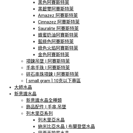
黑色阿賽斯特萊
黑碧璽阿賽斯特萊
Amazez 阿賽斯特萊
Cinnazez 阿賽斯特萊
Sauralite 阿賽斯特萊
蜂蜜奶油阿賽斯特萊
藍綠色阿賽斯特萊
綠色火焰阿賽斯特萊
金色阿賽斯特萊
項鍊吊墜 | 阿賽斯特萊
手串手珠 | 阿賽斯特萊
碎石串珠項鍊 | 阿賽斯特萊
[ small gram ] 10克以下專區
大師水晶
新意識水晶
新意識水晶全種類
飾品配件 | 手串.吊墜
列木里亞系列
列木里亞水晶
納米比亞水晶 | 布蘭登堡水晶
巴西天狼星水晶