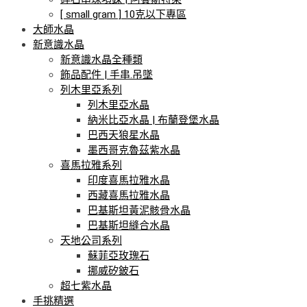
[ small gram ] 10克以下專區
大師水晶
新意識水晶
新意識水晶全種類
飾品配件 | 手串.吊墜
列木里亞系列
列木里亞水晶
納米比亞水晶 | 布蘭登堡水晶
巴西天狼星水晶
墨西哥克魯茲紫水晶
喜馬拉雅系列
印度喜馬拉雅水晶
西藏喜馬拉雅水晶
巴基斯坦黃泥骸骨水晶
巴基斯坦縫合水晶
天地公司系列
蘇菲亞玫瑰石
挪威矽鈹石
超七紫水晶
手挑精選