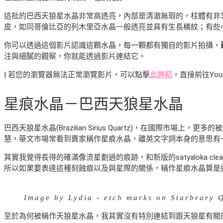
這批的巴西天狼星水晶非常高透亮，內部是清澈無瑕的，柱體有非
皮，如同哥倫比亞的列木里亞水晶一般透亮並具有生長橫紋；有些
你可以透過這個影片認識這顆水晶，每一顆都有獨自的影片拍攝，
注與細膩的觀察，你就能透過影片連結它。
| 若您的瀏覽器無法正常瀏覽影片，可以點擊
此連結
，直接前往You
星痕水晶－巴西天狼星水晶
巴西天狼星水晶(Brazilian Sirius Quartz)，在國際市場上，更多的
慧，華文市場常看到賣家稱作星痕水晶，離英文字詞本身的意思有
其實我覺得長得的確滿像流星劃過的痕跡，和新版的satyaloka
所以如果要表達這種刻蝕痕以及與星際的關係，稱作星痕水晶算是適切，但
Image by Lydia - etch marks on Starbrary 
至於為何被稱作天狼星水晶，我其實沒有特別連結到跟天狼星有關的