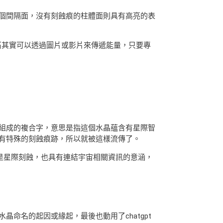
個間隔面，沒有刻蝕痕的柱體面則具有高亮的表
石其實可以透過圖片或影片來傳遞能量，只要專
brary(圖書館)組成的複合字，意思是指這個水晶蘊含有星際智
有特殊的刻蝕痕跡，所以就被這樣流傳了。
類似是星際刻蝕，也具有連結宇宙相關資訊的意涵，
命名的起因或緣起，最後也動用了chatgpt