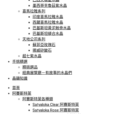
墨西哥克魯茲紫水晶
喜馬拉雅系列
印度喜馬拉雅水晶
西藏喜馬拉雅水晶
巴基斯坦黃泥骸骨水晶
巴基斯坦縫合水晶
天地公司系列
蘇菲亞玫瑰石
挪威矽鈹石
超七紫水晶
手挑精選
精挑選品
經典展覽廳－有故事的水晶們
晶礦知識
首頁
阿賽斯特萊
阿賽斯特萊各種類
Satyaloka Clear 阿賽斯特萊
Satyaloka Rose 阿賽斯特萊