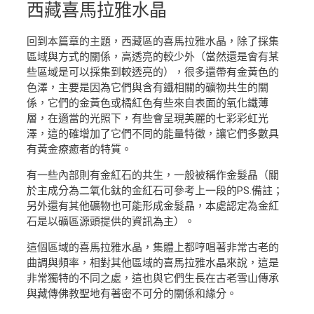
西藏
喜馬拉雅水晶
回到本篇章的主題，西藏區的喜馬拉雅水晶，除了採集
區域與方式的關係，高透亮的較少外（當然還是會有某
些區域是可以採集到較透亮的），很多還帶有金黃色的
色澤，主要是因為它們與含有鐵相關的礦物共生的關
係，它們的金黃色或橘紅色有些來自表面的氧化鐵薄
層，在適當的光照下，有些會呈現美麗的七彩彩虹光
澤，這的確增加了它們不同的能量特徵，讓它們多數具
有黃金療癒者的特質。
有一些內部則有金紅石的共生，一般被稱作金髮晶（關
於主成分為二氧化鈦的金紅石可參考上一段的PS.備註；
另外還有其他礦物也可能形成金髮晶，本處認定為金紅
石是以礦區源頭提供的資訊為主）。
這個區域的喜馬拉雅水晶，集體上都哼唱著非常古老的
曲調與頻率，相對其他區域的喜馬拉雅水晶來說，這是
非常獨特的不同之處，這也與它們生長在古老雪山傳承
與藏傳佛教聖地有著密不可分的關係和緣分。