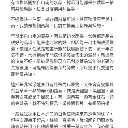
有市售新開挖自山南的水晶，據悉可能都是在藏區一帶
的其他礦脈，包含日喀則與阿里等。
不過備註一件事，據各個前輩所說，其實整個阿里與山
南，我猜是整個西藏，目前在檯面上都是禁採的。
早期來自山南的藏晶，因為是初次開採，當時都是品質
很好的品項，能量也非常的好，但因為一出市場很受歡
迎，依照人性就是竭盡所能的找礦脈挖下去。這一年運
氣不錯，常遇到當年開挖但還沒被售出的藏晶，新出產
的沒有不好，單純是我發現自己對於藏晶當年的老礦的
共振很強，可能是因緣很深的緣故，所以幾乎只要遇見
都非常共振。
這批是非常淨透並且有特殊內包裹物，大多會有幾顆具
有金草莓一類的赤(/纖)鐵礦，或是綠幽靈、黑幽靈，甚
至有白霧或是千層影山，有一兩串某一顆有金紅石一類
的金髮晶，就不特別標示，請參閱影片，有細節拍攝。
一般我是採用日本進口的白色蠶絲線來串透色的珠子，
但這次卻串不起來，絲線一直噴毛，我想起它們原本散
珠來時是用五色線綁著的，透著一種淡金色。我心想或