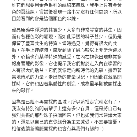
許它們想要用金色系列的絲線來串珠，我手上只有金黃
色的蠶絲線，嘗試後發現一路串完沒有任何問題，所以
目前看到的會是這個顏色的串線。
藏晶原礦中淨透的其實少，大多有非常豐富的共生，因
而有各種色彩的顯現，而如此淨透的料子甚少，但仍是
保留了豐富共生的特質。當時遇見，覺得有很大的共
振，在手上連結時，感受到除了眉心輪以上非常活躍以
外，心輪也有某種特殊的感受，在內在視覺出現非常多
報身菩薩的影像，它也提示我它們對於走入內在學習的
人有很大的助益，它們就像走向新時代的先驅，攜帶著
當地傳承的力量，走出新的能量世紀，也因此在藏晶開
採時，它們也因著集體性的創造，成為最早期被開採出
來的夥伴。
因為是已經不再開採的區域，所以這批走完就沒有了，
我沒有特別詢問前輩手上還有多少存貨，僅是將自己有
強烈共振的那些珠子採購回來，但也如我們常建議大家
的，還是以自己的直覺緣分為主去感受，不需要擔憂，
相信後續新礦脈開採的也會有與我們有緣的 : )