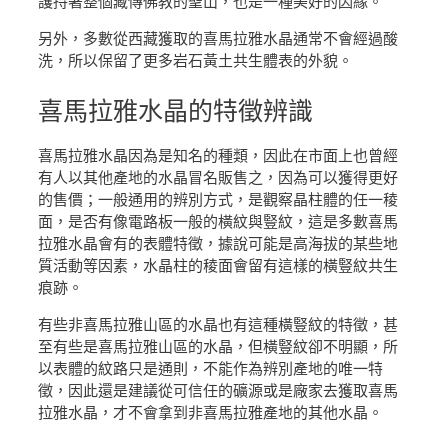
護持著整個藏傳佛教的聖山，也是一種美好的因緣。
另外，多數從西藏獲取的喜馬拉雅水晶通常不會經過酸
洗，所以保留了更多岩石黃土共生體表的外貌。
喜馬拉雅水晶
的特徵辨識
喜馬拉雅水晶因為是知名的種類，因此在市面上也曾經
有人以其他產地的水晶冒名販售之，因為可以獲得更好
的售價；一般通用的辨別方式，是觀察晶柱體的任一稜
面，是否有像電路板一般的橫紋與豎紋，這是多數喜馬
拉雅水晶會有的表體特徵，據說可能是高海拔的某些地
質活動等因素，水晶柱的稜面會留有這樣的橫豎紋共生
痕跡。
有些非喜馬拉雅山區的水晶也有這種橫豎紋的特徵，甚
至有些是喜馬拉雅山區的水晶，但橫豎紋卻不明顯，所
以表體的紋路只是通則，不能作為辨別產地的唯一特
徵，因此還是建議從可信任的礦源或是廠家去獲取喜馬
拉雅水晶，才不會拿到非喜馬拉雅產地的其他水晶。