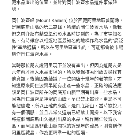
藏水晶產出的位置，並針對岡仁波齊水晶這件事做確
認。
岡仁波齊峰 (Mount Kailash) 位於西藏阿里地區普蘭縣，
是岡底斯山脈的第二高峰，所謂的岡仁波齊水晶，像我
們之前介紹布蘭登堡幻影水晶時提到的，為了市場知名
度，有時候會以相近地區最知名的地標作為水晶的”廣泛
性”產地通稱，所以在阿里地區產出的，可能都會被市場
稱作岡仁波齊水晶。
當時那位朋友說阿里現下並沒有產出，但因為這朋友是
六年前才進入水晶市場的，所以我保持著開放去尋找其
他資訊。後續因為結識了一位開店十幾年的老前輩，才
知道原來
岡仁波齊
早期有出產一些水晶，正確的說法應
該是岡仁波齊所在的岡底斯山脈早期有出產一些水晶，
因為岡仁波齊是神聖的山峰，早已禁止攀登，更是不可
能挖礦啦，所以正確的來說，是岡底斯山，當時據說只
有一個礦脈，並且非常久遠前已經禁止開採。以下我會
將這個岡底斯山久遠前出產的水晶，稱作岡仁波齊水
晶，而阿里區非此山脈開採的近幾年的藏晶，則會稱作
阿里區藏晶，作為更精準一點的區隔。