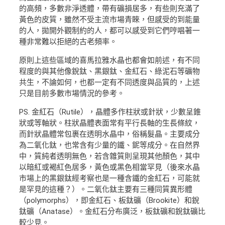
的高頻，多數非淨透體，帶有礦損居多，有些則充滿了
黃色的皮質，雖然不受主流市場青睞，但感受的到能量
的人，拋開外觀制約的人，都可以感受到它們哼唱著一
種非常難以拒絕的古老頻率。
原則上這些區域的喜馬拉雅水晶也都會如前述，有不同
程度的與其他像銳鈦、黑銀鈦、金紅石、綠泥石等礦物
共生，不論如何，也都一定有不同透度與品質的，上述
只是目前多數市場情況的參考。
PS. 金紅石（Rutile），晶體多作柱狀或針狀，少數呈錐
狀或等軸狀。柱狀晶體表面常有平行長軸的生長條紋，
而針狀晶體常包裹在透明水晶中，俗稱髮晶。主要成分
為二氧化鈦，也常含有少量的鐵、鈮等成分。在自然界
中，質純者透明無色，若含雜質則呈現其他顏色，其中
以暗紅或褐紅色居多，黃色或黑色相當罕見（後來水晶
市場上的黑銀鈦經考察也是一種含鐵的金紅石，可能就
是罕見的這種？）。二氧化鈦主要有三種同質異形體
（polymorphs），即金紅石、板鈦礦（Brookite）和銳
鈦礦（Anatase）。金紅石分布廣泛，板鈦礦和銳鈦礦比
較少見。