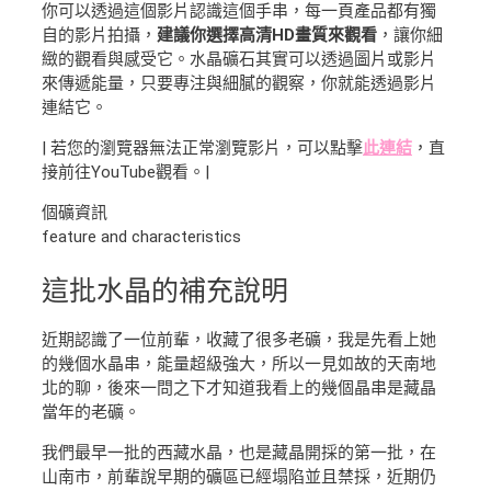
你可以透過這個影片認識這個手串，每一頁產品都有獨
自的影片拍攝，
建議你選擇高清HD畫質來觀看
，讓你細
緻的觀看與感受它。水晶礦石其實可以透過圖片或影片
來傳遞能量，只要專注與細膩的觀察，你就能透過影片
連結它。
| 若您的瀏覽器無法正常瀏覽影片，可以點擊
此連結
，直
接前往YouTube觀看。|
個礦資訊
feature and characteristics
這批水晶的補充說明
近期認識了一位前輩，收藏了很多老礦，我是先看上她
的幾個水晶串，能量超級強大，所以一見如故的天南地
北的聊，後來一問之下才知道我看上的幾個晶串是藏晶
當年的老礦。
我們最早一批的西藏水晶，也是藏晶開採的第一批，在
山南市，前輩說早期的礦區已經塌陷並且禁採，近期仍