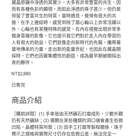
藏晶原礦中淨透的其實少，大多有非常豐富的共生，因
而有各種色彩的顯現，而如此淨透的珠子甚少，但仍是
保留了豐富共生的特質。當時遇見，覺得有很大的共
振，在手上連結時，感受到除了眉心輪以上非常活躍以
外，心輪也有某種特殊的感受，在內在視覺出現非常多
報身菩薩的影像，它也提示我它們對於走入內在學習的
人有很大的助益，它們就像走向新時代的先驅，攜帶著
當地傳承的力量，走出新的能量世紀，也因此在藏晶開
採時，它們也因著集體性的創造，成為最早期被開採出
來的夥伴。
NT$
2,880
已售完
商品介紹
［購前詳閱］(1) 手串皆由天然礦石打磨成形，少數外觀
仍有天然礦缺；(2) 偶爾在某些種類的洞口端會產生些微
凹陷，晶體特質所致；(3) 因手工打磨等製程關係，珠子
標示之規格與實際尺寸仍存在些微公差，無法完全一