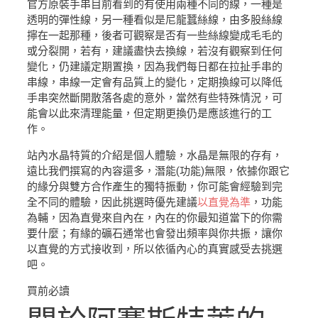
官方原裝手串目前看到的有使用兩種不同的線，一種是
透明的彈性線，另一種看似是尼龍蠶絲線，由多股絲線
擰在一起那種，後者可觀察是否有一些絲線變成毛毛的
或分裂開，若有，建議盡快去換線，若沒有觀察到任何
變化，仍建議定期置換，因為我們每日都在拉扯手串的
串線，串線一定會有品質上的變化，定期換線可以降低
手串突然斷開散落各處的意外，當然有些特殊情況，可
能會以此來清理能量，但定期更換仍是應該進行的工
作。
站內水晶特質的介紹是個人體驗，水晶是無限的存有，
遠比我們撰寫的內容還多，潛能(功能)無限，依據你跟它
的緣分與雙方合作產生的獨特振動，你可能會經驗到完
全不同的體驗，因此挑選時優先建議
以直覺為準
，功能
為輔，因為直覺來自內在，內在的你最知道當下的你需
要什麼；有緣的礦石通常也會發出頻率與你共振，讓你
以直覺的方式接收到，所以依循內心的真實感受去挑選
吧。
買前必讀