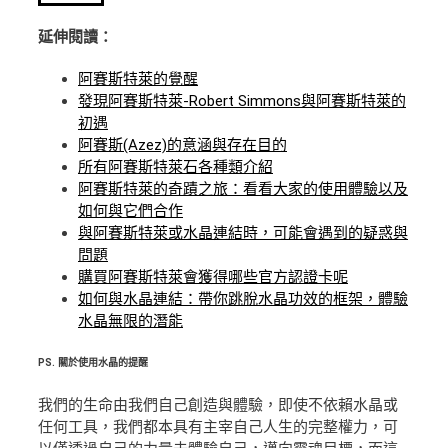
延伸閱讀：
阿賽斯特萊的覺醒
發現阿賽斯特萊-Robert Simmons與阿賽斯特萊的
初遇
阿賽斯(Azez)的意涵與存在目的
所有阿賽斯特萊石各種類介紹
阿賽斯特萊的奇蹟之旅：看看大家的使用體驗以及
如何與它們合作
與阿賽斯特萊或水晶連結時，可能會遇到的疑惑與
問題
購買阿賽斯特萊會獲得哪些官方認證卡呢
如何與水晶連結：帶你跳脫水晶功效的框架，體驗
水晶無限的潛能
PS.
關於使用水晶的提醒
我們的生命由我們自己創造與體驗，即使不依賴水晶或
任何工具，我們都本具有主宰自己人生的完整權力，可