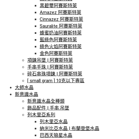
黑碧璽阿賽斯特萊
Amazez 阿賽斯特萊
Cinnazez 阿賽斯特萊
Sauralite 阿賽斯特萊
蜂蜜奶油阿賽斯特萊
藍綠色阿賽斯特萊
綠色火焰阿賽斯特萊
金色阿賽斯特萊
項鍊吊墜 | 阿賽斯特萊
手串手珠 | 阿賽斯特萊
碎石串珠項鍊 | 阿賽斯特萊
[ small gram ] 10克以下專區
大師水晶
新意識水晶
新意識水晶全種類
飾品配件 | 手串.吊墜
列木里亞系列
列木里亞水晶
納米比亞水晶 | 布蘭登堡水晶
巴西天狼星水晶