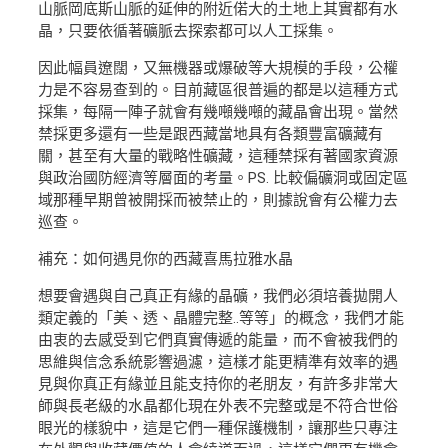
山脈岡底斯山脈的延伸的附近偌大的土地上其實都有水
晶，只要依循著礦脈去探索都可以人工採集。
因此幅員遼闊，又無機器或爆破等大規模的手段，公權
力是不容易查到的。目前藏區很普遍的都是以這種方式
採集，每隔一陣子就會有幾噸幾噸的藏晶會出現。當然
禁採更多還有一些是跟西藏當地具有各類豐富礦藏有
關，甚至有大量的戰略性礦藏，這種禁採有著國家資源
與政治國防經濟等層面的考量。PS. 比較偏礦洞或固定區
域那種早期曾被開採而被禁止的，則據說會有公權力去
巡查。
補充：如何遇見你的西藏喜馬拉雅水晶
想要會遇與自己真正有緣的晶礦，我們必須培養拋開人
類定義的「美、透、晶體完整..等等」的概念，我們才能
由衷的去感受到它們真實傳遞的能量，而不會被我們的
思維與信念系統影響過濾，這樣才能更精準有效率的遇
見與你真正有緣並且能支持你的老朋友，有許多非常大
師與長老級的水晶都化現在外表不完整或是不符合世俗
眼光的樣貌中，這是它們一種保護機制，讓那些只專注