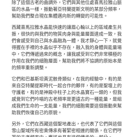
除了這個古老的曲調外，它們與其他位處喜馬拉雅山脈
區的水晶一樣，振動著亞特蘭提斯文明的某部分頻率，
幫助我們整合現在集體邁向新的轉變的可能性。
西藏喜馬拉雅水晶能快速的讓眉心輪以上的區域產生共
振，很快的與我們的物質肉身與能量層面達成一致，我
們會感受到自己與水晶融為一體，我才靜心一下，就覺
得握在手裡的水晶似乎不存在，融入我的身體與能量場
中，它們傳遞過來的概念，讓我感受到它們非常積極的
作用在我們的細胞層面，幫助我們將不協調的原始本是
的頻率重新調整。
它們和巴基斯坦黃泥骸骨類似，在我的經驗中，有的是
來自亞特蘭提斯時代一起合作的夥伴，有的是聖壇上的
守護者，有的是神殿中柱子上的水晶寶石一類的，但我
感覺到它們吟唱的古老頻率是更遠古的一種能量，是組
成我們生命的一支能量，我們的細胞需要這個振動來幫
助我們恢復自己的原貌。
另外，它們在西藏這個聖地產出，也代表了它們與這個
雪山聖域所有密乘傳承有著緊密相連的關係，在它們哼