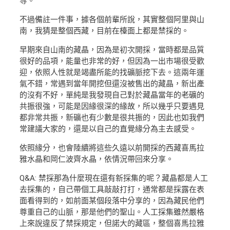
等。
不過備註一件事，據各個前輩所說，其實整個阿里與山
南，我猜是整個西藏，目前在檯面上都是禁採的。
早期來自山南的藏晶，因為是初次開採，當時都是品質
很好的品項，能量也非常的好，但因為一出市場很受歡
迎，依照人性就是竭盡所能的找礦脈挖下去。這兩年運
氣不錯，常遇到當年開挖但還沒被售出的藏晶，新出產
的沒有不好，單純是我發現自己對於藏晶當年的老礦的
共振很強，可能是因緣很深的緣故，所以幾乎只要遇見
都非常共振，新礦也有少數是很共振的，因此也如我們
常建議大家的，還是以自己的直覺緣分為主去感受。
依照緣分，也會陸續將這些久遠以前開採的西藏喜馬拉
雅水晶和岡仁波齊水晶，依情況帶回來分享。
Q&A: 禁採那為什麼現在還有新採集的呢？藏晶都是人工
去採集的，自己帶個工具敲敲打打，通常都是採露在表
面看得到的，如前面某個段落中分享的，因為藏民他們
尊重自己的山脈，那是他們的聖山。人工採集雖然嚴格
上來說違反了禁採規定，但諾大的藏區，整個喜馬拉雅