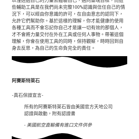
以僅透過自己的力量去體驗自己，邁向靈魂目標，而這
些輔助工具是在我們尚未完整100%認識與信任自己的情
況下，可以經由你意識的許可，在自由意志的認同下，
允許它們幫助你。基於這樣的理解，你才能健康的使用
各種工具而不會忘記你自己才是讓一切有效的那個人，
才不會將力量交付在外在工具或任何人事物。帶著這個
理解，你會在使用工具的同時，保持觀察，時時回到自
身去反思，為自己的生命負完全的責任。
阿賽斯特萊石
-真石保證宣言-
所有的阿賽斯特萊石皆由美國官方天地公司
認證與啟動，附有認證書
- 美國航空直輸備有進口文件供參