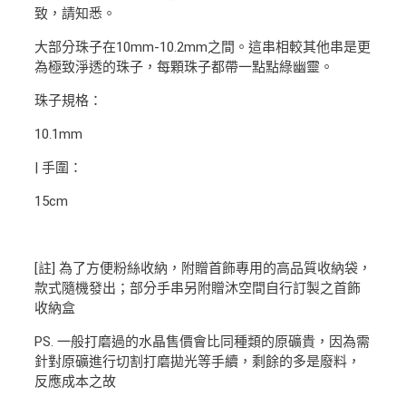
致，請知悉。
大部分珠子在10mm-10.2mm之間。這串相較其他串是更
為極致淨透的珠子，每顆珠子都帶一點點綠幽靈。
珠子規格：
10.1mm
| 手圍：
15cm
[註] 為了方便粉絲收納，附贈首飾專用的高品質收納袋，
款式隨機發出；部分手串另附贈沐空間自行訂製之首飾
收納盒
PS. 一般打磨過的水晶售價會比同種類的原礦貴，因為需
針對原礦進行切割打磨拋光等手續，剩餘的多是廢料，
反應成本之故