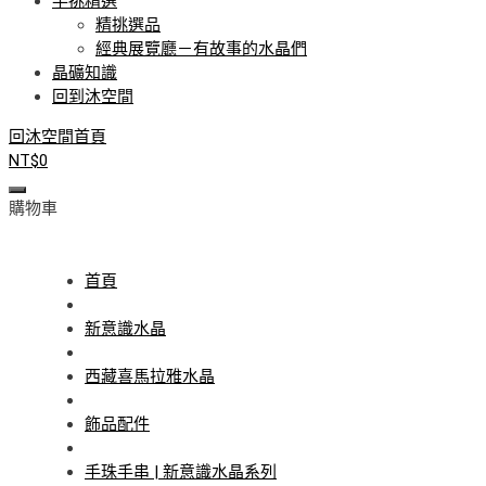
手挑精選
精挑選品
經典展覽廳－有故事的水晶們
晶礦知識
回到沐空間
回沐空間首頁
NT$
0
購物車
首頁
新意識水晶
西藏喜馬拉雅水晶
飾品配件
手珠手串 | 新意識水晶系列