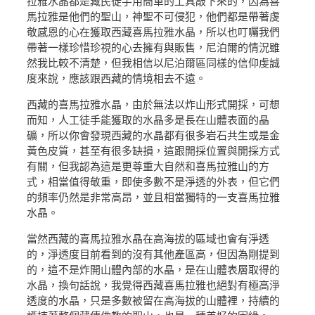
拉雅水晶都是藏民徒手用簡單的工具敲下來的，因為喜
馬拉雅是他們的聖山，神聖不可侵犯，他們都是帶著虔
敬感恩的心在獲取西藏喜馬拉雅水晶，所以也叮囑我們
帶著一樣珍惜珍視的心去擁有與販售，尼泊爾的情況雖
然我比較不清楚，但我相信以尼泊爾區同樣的信仰虔誠
度來說，應該跟西藏的情境相去不遠。
西藏的喜馬拉雅水晶，由於無法以炸山形式開採，可想
而知，人工徒手能獲取的水晶多是長在山體表面的晶
礦，所以你會發現西藏的水晶都有很多岩石共生或是金
黃色皮質，甚至有很多缺損，這跟開採位置與開採方式
有關，但我認為這是更尊重大自然和喜馬拉雅山的方
式，相當值得敬重，即使多數不是淨透的外表，但它們
的頻率仍然是非常高昂，並且相當獨特的一支喜馬拉雅
水晶。
當然西藏的喜馬拉雅水晶在高海拔的區域也會有淨透
的，淨透度目前看到的沒有其他產區高，但因為剛提到
的，這不是炸開山體內部的水晶，是在山體表層取得的
水晶，換句話說，我覺得西藏喜馬拉雅也絕對有極高淨
透度的水晶，只是多數被留在高海拔的山體裡，持續的