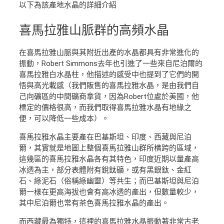
以下為該產地水晶的詳細介紹
喜馬拉雅山脈群
的高頻水晶
在喜馬拉雅山脈與其附近出產的水晶都具有非常進化的
振動，Robert Simmons去年也引進了一些來自尼泊爾的
喜馬拉雅白水晶柱，他描述的感受中也提到了它們的開
悟與高光載感（我們販售的喜馬拉雅水晶，是由我們自
己向礦區的中間礦商拿貨，因為Robert位處於美國，他
標定的價格很高，而我們取得喜馬拉雅水晶有地緣之
便，可以降低一些成本）。
喜馬拉雅水晶主要產在巴基斯坦、印度、西藏與尼泊
爾，其實就是地圖上整個喜馬拉雅山群所橫跨的區域，
這幾區的喜馬拉雅水晶各有其特色，印度近期以量產高
冰透為主，部分表體附有銳鈦礦，或有黑銀鈦、金紅
石、綠泥石（俗稱綠幽靈）等共生；而巴基斯坦與尼泊
爾一樣在更高海拔也會有高冰透的產出，但數量較少，
其中尼泊爾也常有茶色喜馬拉雅水晶的產出。
而西藏最為獨特，這裡的喜馬拉雅水晶振動著非常古老