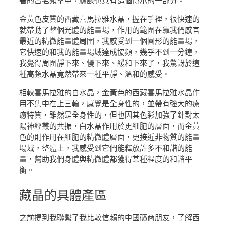
著的古老頻率中，應該也具有這個傳承的一部分。
金黃色皮質的西藏喜馬拉雅水晶，握在手裡，很快速的
就帶動了整個光體的能量場，作用的範圍在靠我們感官
最近的精微能量體周圍，我感受到一個圓形的能量場，
它快速的和我的能量場域達成協頻，幾乎不到一分鐘，
我覺得周圍靜下來、慢下來、緩和下來了，我驚訝於這
種高頻水晶竟然帶來一種平靜、溫和的感受。
相較喜馬拉雅的白水晶，金黃色的西藏喜馬拉雅水晶作
用不集中在上三輪，感覺是全身性的，並帶有強大的療
癒特質，雖然是全身性的，但也因其色彩加強了針對太
陽神經叢的共振，白水晶作用於更細胞的層面，而金黃
色的則作用在細胞的精微體層面，更接近非物質的能量
場域，整體上，我感受到它們能釋放許多不和諧的能
量，幫助我們身體與精微體都獲得某種程度的和諧平
衡。
藏晶
的具體產區
之前提到我聯繫了我比較信賴的中國礦商朋友，了解西