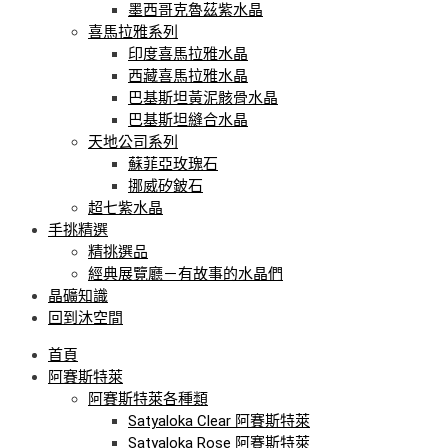
墨西哥克魯茲紫水晶
喜馬拉雅系列
印度喜馬拉雅水晶
西藏喜馬拉雅水晶
巴基斯坦黃泥骸骨水晶
巴基斯坦縫合水晶
天地公司系列
蘇菲亞玫瑰石
挪威矽鈹石
超七紫水晶
手挑精選
精挑選品
經典展覽廳－有故事的水晶們
晶礦知識
回到沐空間
首頁
阿賽斯特萊
阿賽斯特萊各種類
Satyaloka Clear 阿賽斯特萊
Satyaloka Rose 阿賽斯特萊