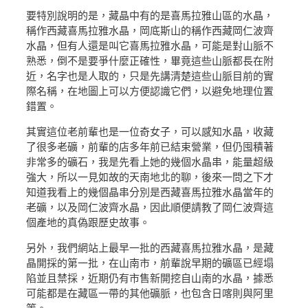
要特別說明的是，藏晶中有的是喜馬拉雅山區的水晶，
稱作西藏喜馬拉雅水晶，岡底斯山的稱作西藏岡仁波齊
水晶，但有人還是叫它喜馬拉雅水晶，可能是對山脈不
熟悉，倒不是要爭什麼正確性，畢竟這些山脈都長在附
近，名字也是人取的，只是先講清楚這些山脈目前的實
際名稱，在地圖上可以方便認識它們，以避免地理位置
錯置。
其實這位老前輩也是一位奇女子，可以感知水晶，收藏
了很多老礦，前輩的店多年前已結束營業，但仍囤積著
非常多的礦石，我是先看上她的幾個水晶串，能量超級
強大，所以一見如故的天南地北的聊，後來一問之下才
知道我看上的幾個晶串分別是西藏喜馬拉雅水晶當年的
老礦，以及岡仁波齊水晶，因此順便請教了岡仁波齊這
個產地的真偽跟歷史故事。
另外，我們網站上最早一批的西藏喜馬拉雅水晶，是藏
晶開採的第一批，在山南市，前輩說早期的礦區已經塌
陷並且禁採，近期仍有市售新開挖自山南的水晶，據悉
可能都是在藏區一帶的其他礦脈，也包含日喀則與阿里