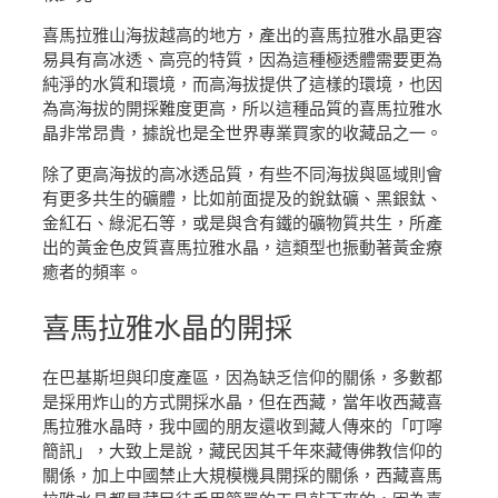
喜馬拉雅山海拔越高的地方，產出的喜馬拉雅水晶更容
易具有高冰透、高亮的特質，因為這種極透體需要更為
純淨的水質和環境，而高海拔提供了這樣的環境，也因
為高海拔的開採難度更高，所以這種品質的喜馬拉雅水
晶非常昂貴，據說也是全世界專業買家的收藏品之一。
除了更高海拔的高冰透品質，有些不同海拔與區域則會
有更多共生的礦體，比如前面提及的銳鈦礦、黑銀鈦、
金紅石、綠泥石等，或是與含有鐵的礦物質共生，所產
出的黃金色皮質喜馬拉雅水晶，這類型也振動著黃金療
癒者的頻率。
喜馬拉雅水晶
的開採
在巴基斯坦與印度產區，因為缺乏信仰的關係，多數都
是採用炸山的方式開採水晶，但在西藏，當年收西藏喜
馬拉雅水晶時，我中國的朋友還收到藏人傳來的「叮嚀
簡訊」，大致上是說，藏民因其千年來藏傳佛教信仰的
關係，加上中國禁止大規模機具開採的關係，西藏喜馬