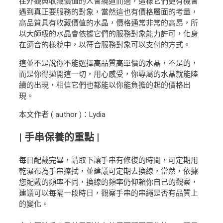
在外觀與收藏價值的人會繞道而過，這樣它們更有機會
遇到真正要服務的對象，當然這也有價格層面的考量，
高品質具有收藏價值的水晶，價格通常非常的高昂，所
以大師級的水晶會依據它們的服務對象能力許可，化身
在適合的樣貌中，以符合服務對象可以支付的方式。
這並不是說你不能選擇高品質高單價的水晶，不是的，
而是你得拋開這一切，用心感受，你專屬的水晶就能陸
續的出現，相信它們也都能以你能負擔的起的價格出
現。
本文作者 ( author )：Lydia
| 手串保養的重點 |
每日配戴完畢，請取下讓手串有修復的時間，可定期用
乾濕布為手串擦拭，並建議可定期去換線，當然，依據
您配戴的頻率不同，換線的頻率仍仰賴你自己的觀察，
建議可以每隔一段時日，觀察手串的串繩是否有品質上
的變化。