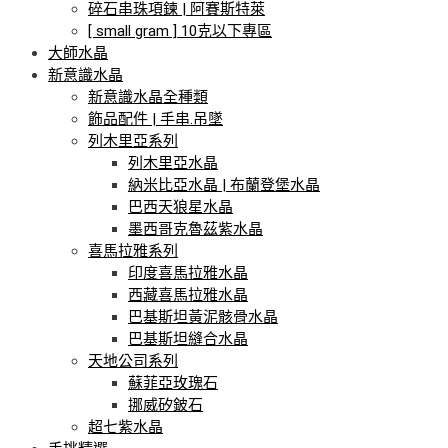
碎石串珠項鍊 | 阿賽斯特萊
[ small gram ] 10克以下專區
大師水晶
新意識水晶
新意識水晶全種類
飾品配件 | 手串.吊墜
列木里亞系列
列木里亞水晶
納米比亞水晶 | 布蘭登堡水晶
巴西天狼星水晶
墨西哥克魯茲紫水晶
喜馬拉雅系列
印度喜馬拉雅水晶
西藏喜馬拉雅水晶
巴基斯坦黃泥骸骨水晶
巴基斯坦縫合水晶
天地公司系列
蘇菲亞玫瑰石
挪威矽鈹石
超七紫水晶