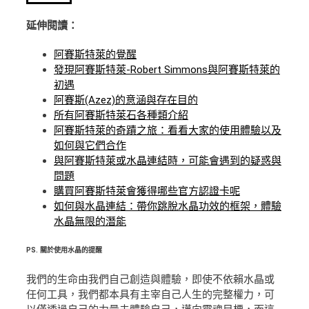
延伸閱讀：
阿賽斯特萊的覺醒
發現阿賽斯特萊-Robert Simmons與阿賽斯特萊的
初遇
阿賽斯(Azez)的意涵與存在目的
所有阿賽斯特萊石各種類介紹
阿賽斯特萊的奇蹟之旅：看看大家的使用體驗以及
如何與它們合作
與阿賽斯特萊或水晶連結時，可能會遇到的疑惑與
問題
購買阿賽斯特萊會獲得哪些官方認證卡呢
如何與水晶連結：帶你跳脫水晶功效的框架，體驗
水晶無限的潛能
PS.
關於使用水晶的提醒
我們的生命由我們自己創造與體驗，即使不依賴水晶或
任何工具，我們都本具有主宰自己人生的完整權力，可