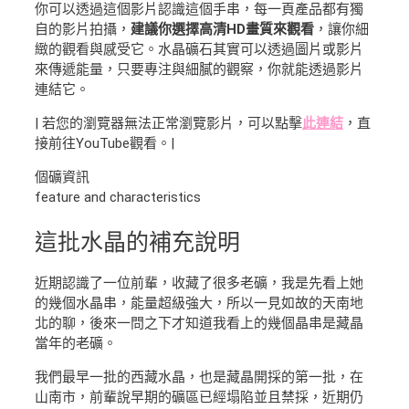
你可以透過這個影片認識這個手串，每一頁產品都有獨
自的影片拍攝，
建議你選擇高清HD畫質來觀看
，讓你細
緻的觀看與感受它。水晶礦石其實可以透過圖片或影片
來傳遞能量，只要專注與細膩的觀察，你就能透過影片
連結它。
| 若您的瀏覽器無法正常瀏覽影片，可以點擊
此連結
，直
接前往YouTube觀看。|
個礦資訊
feature and characteristics
這批水晶的補充說明
近期認識了一位前輩，收藏了很多老礦，我是先看上她
的幾個水晶串，能量超級強大，所以一見如故的天南地
北的聊，後來一問之下才知道我看上的幾個晶串是藏晶
當年的老礦。
我們最早一批的西藏水晶，也是藏晶開採的第一批，在
山南市，前輩說早期的礦區已經塌陷並且禁採，近期仍