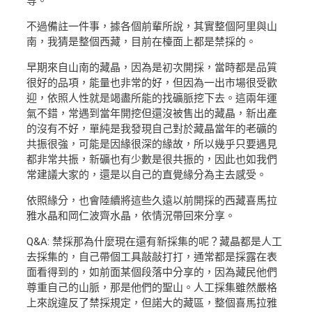
等。
不過備註一件事，據各個前輩所說，其實整個阿里與山
南，我猜是整個西藏，目前在檯面上都是禁採的。
早期來自山南的藏晶，因為是初次開採，當時都是品質
很好的品項，能量也非常的好，但因為一出市場很受歡
迎，依照人性就是竭盡所能的找礦脈挖下去。這兩年運
氣不錯，常遇到當年開挖但還沒被售出的藏晶，新出產
的沒有不好，單純是我發現自己對於藏晶當年的老礦的
共振很強，可能是因緣很深的緣故，所以幾乎只要遇見
都非常共振，新礦也有少數是很共振的，因此也如我們
常建議大家的，還是以自己的直覺緣分為主去感受。
依照緣分，也會陸續將這些久遠以前開採的西藏喜馬拉
雅水晶和岡仁波齊水晶，依情況帶回來分享。
Q&A: 禁採那為什麼現在還有新採集的呢？藏晶都是人工
去採集的，自己帶個工具敲敲打打，通常都是採露在表
面看得到的，如前面某個段落中分享的，因為藏民他們
尊重自己的山脈，那是他們的聖山。人工採集雖然嚴格
上來說違反了禁採規定，但諾大的藏區，整個喜馬拉雅