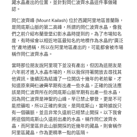
藏水晶產出的位置，並針對岡仁波齊水晶這件事做確
認。
岡仁波齊峰 (Mount Kailash) 位於西藏阿里地區普蘭縣，
是岡底斯山脈的第二高峰，所謂的岡仁波齊水晶，像我
們之前介紹布蘭登堡幻影水晶時提到的，為了市場知名
度，有時候會以相近地區最知名的地標作為水晶的”廣泛
性”產地通稱，所以在阿里地區產出的，可能都會被市場
稱作岡仁波齊水晶。
當時那位朋友說阿里現下並沒有產出，但因為這朋友是
六年前才進入水晶市場的，所以我保持著開放去尋找其
他資訊。後續因為結識了一位開店十幾年的老前輩，才
知道原來
岡仁波齊
早期有出產一些水晶，正確的說法應
該是岡仁波齊所在的岡底斯山脈早期有出產一些水晶，
因為岡仁波齊是神聖的山峰，早已禁止攀登，更是不可
能挖礦啦，所以正確的來說，是岡底斯山，當時據說只
有一個礦脈，並且非常久遠前已經禁止開採。以下我會
將這個岡底斯山久遠前出產的水晶，稱作岡仁波齊水
晶，而阿里區非此山脈開採的近幾年的藏晶，則會稱作
阿里區藏晶，作為更精準一點的區隔。