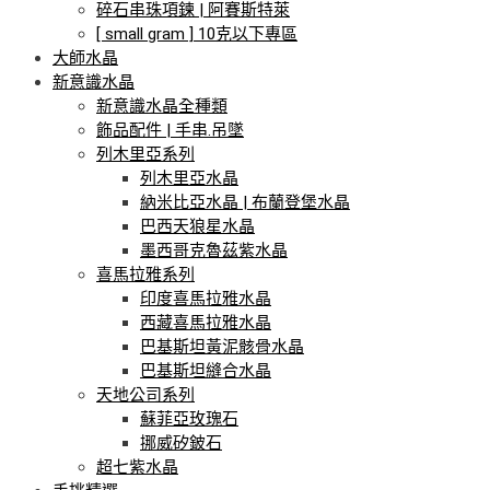
碎石串珠項鍊 | 阿賽斯特萊
[ small gram ] 10克以下專區
大師水晶
新意識水晶
新意識水晶全種類
飾品配件 | 手串.吊墜
列木里亞系列
列木里亞水晶
納米比亞水晶 | 布蘭登堡水晶
巴西天狼星水晶
墨西哥克魯茲紫水晶
喜馬拉雅系列
印度喜馬拉雅水晶
西藏喜馬拉雅水晶
巴基斯坦黃泥骸骨水晶
巴基斯坦縫合水晶
天地公司系列
蘇菲亞玫瑰石
挪威矽鈹石
超七紫水晶