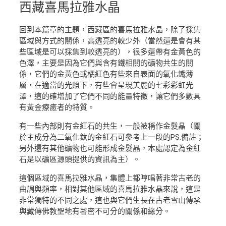
西藏
喜馬拉雅水晶
回到本篇章的主題，西藏區的喜馬拉雅水晶，除了採集
區域與方式的關係，高透亮的較少外（當然還是會有某
些區域是可以採集到較透亮的），很多還帶有金黃色的
色澤，主要是因為它們與含有鐵相關的礦物共生的關
係，它們的金黃色或橘紅色有些來自表面的氧化鐵薄
層，在適當的光照下，有些會呈現美麗的七彩彩虹光
澤，這的確增加了它們不同的能量特徵，讓它們多數具
有黃金療癒者的特質。
有一些內部則有金紅石的共生，一般被稱作金髮晶（關
於主成分為二氧化鈦的金紅石可參考上一段的PS.備註；
另外還有其他礦物也可能形成金髮晶，本處認定為金紅
石是以礦區源頭提供的資訊為主）。
這個區域的喜馬拉雅水晶，集體上都哼唱著非常古老的
曲調與頻率，相對其他區域的喜馬拉雅水晶來說，這是
非常獨特的不同之處，這也與它們生長在古老雪山傳承
與藏傳佛教聖地有著密不可分的關係和緣分。