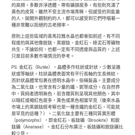
的高頻，多數非淨透體，帶有礦損居多，有些則充滿了
黃色的皮質，雖然不受主流市場青睞，但感受的到能量
的人，拋開外觀制約的人，都可以感受到它們哼唱著一
種非常難以拒絕的古老頻率。
原則上這些區域的喜馬拉雅水晶也都會如前述，有不同
程度的與其他像銳鈦、黑銀鈦、金紅石、綠泥石等礦物
共生，不論如何，也都一定有不同透度與品質的，上述
只是目前多數市場情況的參考。
PS. 金紅石（Rutile），晶體多作柱狀或針狀，少數呈錐
狀或等軸狀。柱狀晶體表面常有平行長軸的生長條紋，
而針狀晶體常包裹在透明水晶中，俗稱髮晶。主要成分
為二氧化鈦，也常含有少量的鐵、鈮等成分。在自然界
中，質純者透明無色，若含雜質則呈現其他顏色，其中
以暗紅或褐紅色居多，黃色或黑色相當罕見（後來水晶
市場上的黑銀鈦經考察也是一種含鐵的金紅石，可能就
是罕見的這種？）。二氧化鈦主要有三種同質異形體
（polymorphs），即金紅石、板鈦礦（Brookite）和銳
鈦礦（Anatase）。金紅石分布廣泛，板鈦礦和銳鈦礦比
較少見。