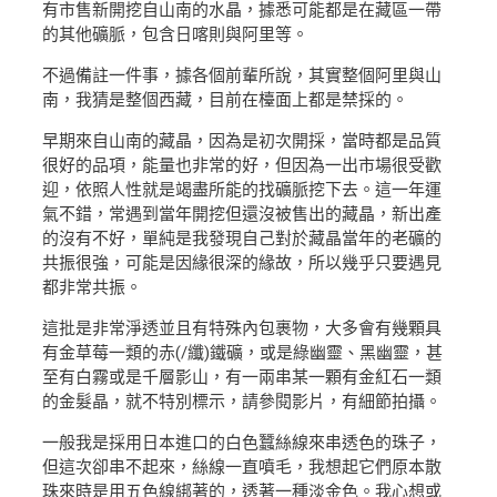
有市售新開挖自山南的水晶，據悉可能都是在藏區一帶
的其他礦脈，包含日喀則與阿里等。
不過備註一件事，據各個前輩所說，其實整個阿里與山
南，我猜是整個西藏，目前在檯面上都是禁採的。
早期來自山南的藏晶，因為是初次開採，當時都是品質
很好的品項，能量也非常的好，但因為一出市場很受歡
迎，依照人性就是竭盡所能的找礦脈挖下去。這一年運
氣不錯，常遇到當年開挖但還沒被售出的藏晶，新出產
的沒有不好，單純是我發現自己對於藏晶當年的老礦的
共振很強，可能是因緣很深的緣故，所以幾乎只要遇見
都非常共振。
這批是非常淨透並且有特殊內包裹物，大多會有幾顆具
有金草莓一類的赤(/纖)鐵礦，或是綠幽靈、黑幽靈，甚
至有白霧或是千層影山，有一兩串某一顆有金紅石一類
的金髮晶，就不特別標示，請參閱影片，有細節拍攝。
一般我是採用日本進口的白色蠶絲線來串透色的珠子，
但這次卻串不起來，絲線一直噴毛，我想起它們原本散
珠來時是用五色線綁著的，透著一種淡金色。我心想或