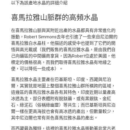
以下為該產地水晶的詳細介紹
喜馬拉雅山脈群
的高頻水晶
在喜馬拉雅山脈與其附近出產的水晶都具有非常進化的
振動，Robert Simmons去年也引進了一些來自尼泊爾的
喜馬拉雅白水晶柱，他描述的感受中也提到了它們的開
悟與高光載感（我們販售的喜馬拉雅水晶，是由我們自
己向礦區的中間礦商拿貨，因為Robert位處於美國，他
標定的價格很高，而我們取得喜馬拉雅水晶有地緣之
便，可以降低一些成本）。
喜馬拉雅水晶主要產在巴基斯坦、印度、西藏與尼泊
爾，其實就是地圖上整個喜馬拉雅山群所橫跨的區域，
這幾區的喜馬拉雅水晶各有其特色，印度近期以量產高
冰透為主，部分表體附有銳鈦礦，或有黑銀鈦、金紅
石、綠泥石（俗稱綠幽靈）等共生；而巴基斯坦與尼泊
爾一樣在更高海拔也會有高冰透的產出，但數量較少，
其中尼泊爾也常有茶色喜馬拉雅水晶的產出。
而西藏最為獨特，這裡的喜馬拉雅水晶振動著非常古老