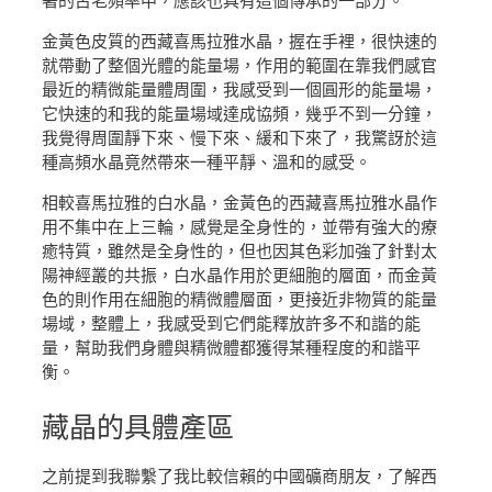
著的古老頻率中，應該也具有這個傳承的一部分。
金黃色皮質的西藏喜馬拉雅水晶，握在手裡，很快速的
就帶動了整個光體的能量場，作用的範圍在靠我們感官
最近的精微能量體周圍，我感受到一個圓形的能量場，
它快速的和我的能量場域達成協頻，幾乎不到一分鐘，
我覺得周圍靜下來、慢下來、緩和下來了，我驚訝於這
種高頻水晶竟然帶來一種平靜、溫和的感受。
相較喜馬拉雅的白水晶，金黃色的西藏喜馬拉雅水晶作
用不集中在上三輪，感覺是全身性的，並帶有強大的療
癒特質，雖然是全身性的，但也因其色彩加強了針對太
陽神經叢的共振，白水晶作用於更細胞的層面，而金黃
色的則作用在細胞的精微體層面，更接近非物質的能量
場域，整體上，我感受到它們能釋放許多不和諧的能
量，幫助我們身體與精微體都獲得某種程度的和諧平
衡。
藏晶
的具體產區
之前提到我聯繫了我比較信賴的中國礦商朋友，了解西