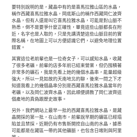
要特別說明的是，藏晶中有的是喜馬拉雅山區的水晶，
稱作西藏喜馬拉雅水晶，岡底斯山的稱作西藏岡仁波齊
水晶，但有人還是叫它喜馬拉雅水晶，可能是對山脈不
熟悉，倒不是要爭什麼正確性，畢竟這些山脈都長在附
近，名字也是人取的，只是先講清楚這些山脈目前的實
際名稱，在地圖上可以方便認識它們，以避免地理位置
錯置。
其實這位老前輩也是一位奇女子，可以感知水晶，收藏
了很多老礦，前輩的店多年前已結束營業，但仍囤積著
非常多的礦石，我是先看上她的幾個水晶串，能量超級
強大，所以一見如故的天南地北的聊，後來一問之下才
知道我看上的幾個晶串分別是西藏喜馬拉雅水晶當年的
老礦，以及岡仁波齊水晶，因此順便請教了岡仁波齊這
個產地的真偽跟歷史故事。
另外，我們網站上最早一批的西藏喜馬拉雅水晶，是藏
晶開採的第一批，在山南市，前輩說早期的礦區已經塌
陷並且禁採，近期仍有市售新開挖自山南的水晶，據悉
可能都是在藏區一帶的其他礦脈，也包含日喀則與阿里