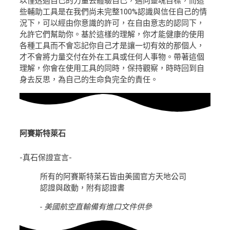
以僅透過自己的力量去體驗自己，邁向靈魂目標，而這
些輔助工具是在我們尚未完整100%認識與信任自己的情
況下，可以經由你意識的許可，在自由意志的認同下，
允許它們幫助你。基於這樣的理解，你才能健康的使用
各種工具而不會忘記你自己才是讓一切有效的那個人，
才不會將力量交付在外在工具或任何人事物。帶著這個
理解，你會在使用工具的同時，保持觀察，時時回到自
身去反思，為自己的生命負完全的責任。
阿賽斯特萊石
-真石保證宣言-
所有的阿賽斯特萊石皆由美國官方天地公司
認證與啟動，附有認證書
- 美國航空直輸備有進口文件供參