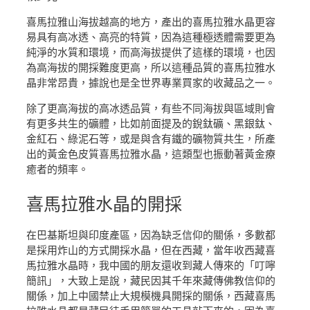
喜馬拉雅山海拔越高的地方，產出的喜馬拉雅水晶更容
易具有高冰透、高亮的特質，因為這種極透體需要更為
純淨的水質和環境，而高海拔提供了這樣的環境，也因
為高海拔的開採難度更高，所以這種品質的喜馬拉雅水
晶非常昂貴，據說也是全世界專業買家的收藏品之一。
除了更高海拔的高冰透品質，有些不同海拔與區域則會
有更多共生的礦體，比如前面提及的銳鈦礦、黑銀鈦、
金紅石、綠泥石等，或是與含有鐵的礦物質共生，所產
出的黃金色皮質喜馬拉雅水晶，這類型也振動著黃金療
癒者的頻率。
喜馬拉雅水晶
的開採
在巴基斯坦與印度產區，因為缺乏信仰的關係，多數都
是採用炸山的方式開採水晶，但在西藏，當年收西藏喜
馬拉雅水晶時，我中國的朋友還收到藏人傳來的「叮嚀
簡訊」，大致上是說，藏民因其千年來藏傳佛教信仰的
關係，加上中國禁止大規模機具開採的關係，西藏喜馬