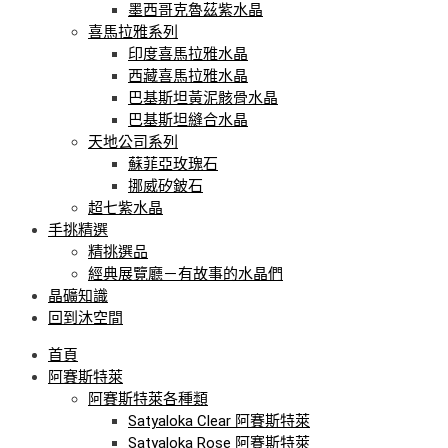
墨西哥克魯茲紫水晶
喜馬拉雅系列
印度喜馬拉雅水晶
西藏喜馬拉雅水晶
巴基斯坦黃泥骸骨水晶
巴基斯坦縫合水晶
天地公司系列
蘇菲亞玫瑰石
挪威矽鈹石
超七紫水晶
手挑精選
精挑選品
經典展覽廳－有故事的水晶們
晶礦知識
回到沐空間
首頁
阿賽斯特萊
阿賽斯特萊各種類
Satyaloka Clear 阿賽斯特萊
Satyaloka Rose 阿賽斯特萊