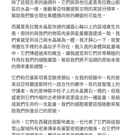
除了這個古老的曲調外，它們與其他位處喜馬拉雅山脈
區的水晶一樣，振動著亞特蘭提斯文明的某部分頻率，
幫助我們整合現在集體邁向新的轉變的可能性。
西藏喜馬拉雅水晶能快速的讓眉心輪以上的區域產生共
振，很快的與我們的物質肉身與能量層面達成一致，我
們會感受到自己與水晶融為一體，我才靜心一下，就覺
得握在手裡的水晶似乎不存在，融入我的身體與能量場
中，它們傳遞過來的概念，讓我感受到它們非常積極的
作用在我們的細胞層面，幫助我們將不協調的原始本是
的頻率重新調整。
它們和巴基斯坦黃泥骸骨類似，在我的經驗中，有的是
來自亞特蘭提斯時代一起合作的夥伴，有的是聖壇上的
守護者，有的是神殿中柱子上的水晶寶石一類的，但我
感覺到它們吟唱的古老頻率是更遠古的一種能量，是組
成我們生命的一支能量，我們的細胞需要這個振動來幫
助我們恢復自己的原貌。
另外，它們在西藏這個聖地產出，也代表了它們與這個
雪山聖域所有密乘傳承有著緊密相連的關係，在它們哼