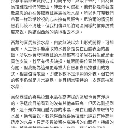
拉雅水晶都是藏民徒手用簡單的工具敲下來的，因為喜
馬拉雅是他們的聖山，神聖不可侵犯，他們都是帶著虔
敬感恩的心在獲取西藏喜馬拉雅水晶，所以也叮囑我們
帶著一樣珍惜珍視的心去擁有與販售，尼泊爾的情況雖
然我比較不清楚，但我相信以尼泊爾區同樣的信仰虔誠
度來說，應該跟西藏的情境相去不遠。
西藏的喜馬拉雅水晶，由於無法以炸山形式開採，可想
而知，人工徒手能獲取的水晶多是長在山體表面的晶
礦，所以你會發現西藏的水晶都有很多岩石共生或是金
黃色皮質，甚至有很多缺損，這跟開採位置與開採方式
有關，但我認為這是更尊重大自然和喜馬拉雅山的方
式，相當值得敬重，即使多數不是淨透的外表，但它們
的頻率仍然是非常高昂，並且相當獨特的一支喜馬拉雅
水晶。
當然西藏的喜馬拉雅水晶在高海拔的區域也會有淨透
的，淨透度目前看到的沒有其他產區高，但因為剛提到
的，這不是炸開山體內部的水晶，是在山體表層取得的
水晶，換句話說，我覺得西藏喜馬拉雅也絕對有極高淨
透度的水晶，只是多數被留在高海拔的山體裡，持續的