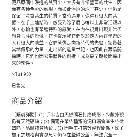
藏晶原礦中淨透的其實少，大多有非常豐富的共生，因
而有各種色彩的顯現，而如此淨透的珠子甚少，但仍是
保留了豐富共生的特質。當時遇見，覺得有很大的共
振，在手上連結時，感受到除了眉心輪以上非常活躍以
外，心輪也有某種特殊的感受，在內在視覺出現非常多
報身菩薩的影像，它也提示我它們對於走入內在學習的
人有很大的助益，它們就像走向新時代的先驅，攜帶著
當地傳承的力量，走出新的能量世紀，也因此在藏晶開
採時，它們也因著集體性的創造，成為最早期被開採出
來的夥伴。
NT$
1,950
已售完
商品介紹
［購前詳閱］(1) 手串皆由天然礦石打磨成形，少數外觀
仍有天然礦缺；(2) 偶爾在某些種類的洞口端會產生些微
凹陷，晶體特質所致；(3) 因手工打磨等製程關係，珠子
標示之規格與實際尺寸仍存在些微公差，無法完全一