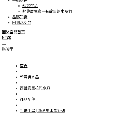
手挑精選
精挑選品
經典展覽廳－有故事的水晶們
晶礦知識
回到沐空間
回沐空間首頁
NT$
0
購物車
首頁
新意識水晶
西藏喜馬拉雅水晶
飾品配件
手珠手串 | 新意識水晶系列