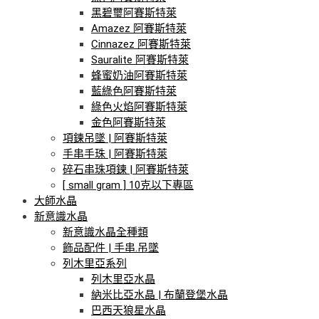
黑碧璽阿賽斯特萊
Amazez 阿賽斯特萊
Cinnazez 阿賽斯特萊
Sauralite 阿賽斯特萊
蜂蜜奶油阿賽斯特萊
藍綠色阿賽斯特萊
綠色火焰阿賽斯特萊
金色阿賽斯特萊
項鍊吊墜 | 阿賽斯特萊
手串手珠 | 阿賽斯特萊
碎石串珠項鍊 | 阿賽斯特萊
[ small gram ] 10克以下專區
大師水晶
新意識水晶
新意識水晶全種類
飾品配件 | 手串.吊墜
列木里亞系列
列木里亞水晶
納米比亞水晶 | 布蘭登堡水晶
巴西天狼星水晶