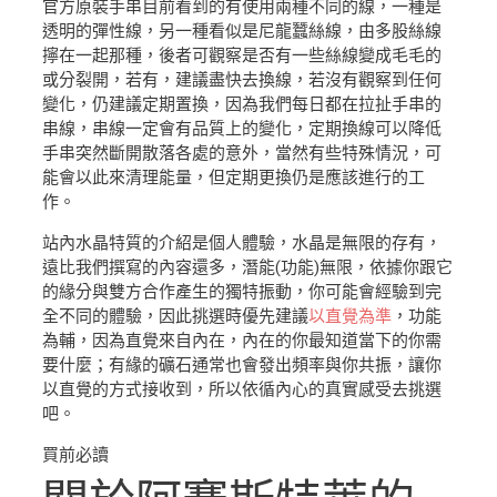
官方原裝手串目前看到的有使用兩種不同的線，一種是
透明的彈性線，另一種看似是尼龍蠶絲線，由多股絲線
擰在一起那種，後者可觀察是否有一些絲線變成毛毛的
或分裂開，若有，建議盡快去換線，若沒有觀察到任何
變化，仍建議定期置換，因為我們每日都在拉扯手串的
串線，串線一定會有品質上的變化，定期換線可以降低
手串突然斷開散落各處的意外，當然有些特殊情況，可
能會以此來清理能量，但定期更換仍是應該進行的工
作。
站內水晶特質的介紹是個人體驗，水晶是無限的存有，
遠比我們撰寫的內容還多，潛能(功能)無限，依據你跟它
的緣分與雙方合作產生的獨特振動，你可能會經驗到完
全不同的體驗，因此挑選時優先建議
以直覺為準
，功能
為輔，因為直覺來自內在，內在的你最知道當下的你需
要什麼；有緣的礦石通常也會發出頻率與你共振，讓你
以直覺的方式接收到，所以依循內心的真實感受去挑選
吧。
買前必讀