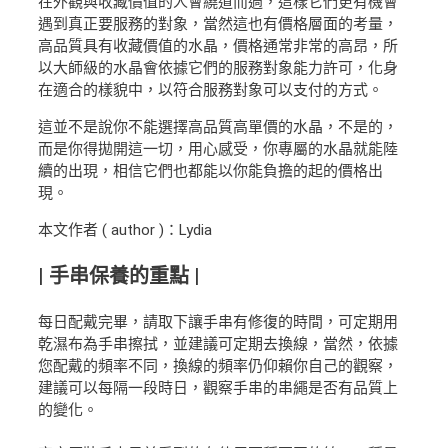
在外觀與收藏價值的人會繞道而過，這樣它們更有機會
遇到真正要服務的對象，當然這也有價格層面的考量，
高品質具有收藏價值的水晶，價格通常非常的高昂，所
以大師級的水晶會依據它們的服務對象能力許可，化身
在適合的樣貌中，以符合服務對象可以支付的方式。
這並不是說你不能選擇高品質高單價的水晶，不是的，
而是你得拋開這一切，用心感受，你專屬的水晶就能陸
續的出現，相信它們也都能以你能負擔的起的價格出
現。
本文作者 ( author )：Lydia
| 手串保養的重點 |
每日配戴完畢，請取下讓手串有修復的時間，可定期用
乾濕布為手串擦拭，並建議可定期去換線，當然，依據
您配戴的頻率不同，換線的頻率仍仰賴你自己的觀察，
建議可以每隔一段時日，觀察手串的串繩是否有品質上
的變化。