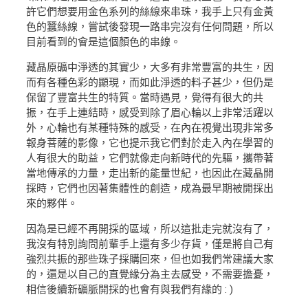
許它們想要用金色系列的絲線來串珠，我手上只有金黃
色的蠶絲線，嘗試後發現一路串完沒有任何問題，所以
目前看到的會是這個顏色的串線。
藏晶原礦中淨透的其實少，大多有非常豐富的共生，因
而有各種色彩的顯現，而如此淨透的料子甚少，但仍是
保留了豐富共生的特質。當時遇見，覺得有很大的共
振，在手上連結時，感受到除了眉心輪以上非常活躍以
外，心輪也有某種特殊的感受，在內在視覺出現非常多
報身菩薩的影像，它也提示我它們對於走入內在學習的
人有很大的助益，它們就像走向新時代的先驅，攜帶著
當地傳承的力量，走出新的能量世紀，也因此在藏晶開
採時，它們也因著集體性的創造，成為最早期被開採出
來的夥伴。
因為是已經不再開採的區域，所以這批走完就沒有了，
我沒有特別詢問前輩手上還有多少存貨，僅是將自己有
強烈共振的那些珠子採購回來，但也如我們常建議大家
的，還是以自己的直覺緣分為主去感受，不需要擔憂，
相信後續新礦脈開採的也會有與我們有緣的 : )