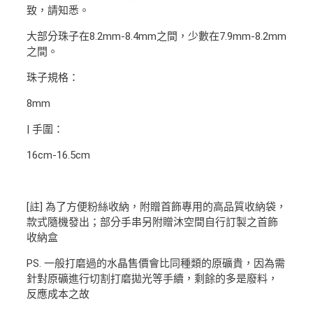
致，請知悉。
大部分珠子在8.2mm-8.4mm之間，少數在7.9mm-8.2mm
之間。
珠子規格：
8mm
| 手圍：
16cm-16.5cm
[註] 為了方便粉絲收納，附贈首飾專用的高品質收納袋，
款式隨機發出；部分手串另附贈沐空間自行訂製之首飾
收納盒
PS. 一般打磨過的水晶售價會比同種類的原礦貴，因為需
針對原礦進行切割打磨拋光等手續，剩餘的多是廢料，
反應成本之故