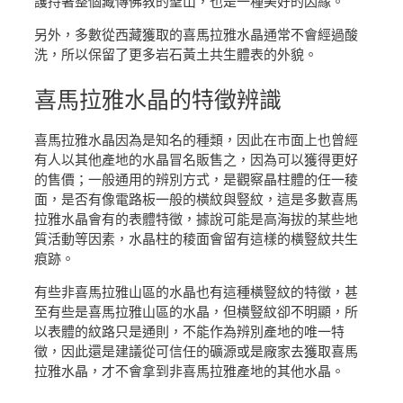
護持著整個藏傳佛教的聖山，也是一種美好的因緣。
另外，多數從西藏獲取的喜馬拉雅水晶通常不會經過酸
洗，所以保留了更多岩石黃土共生體表的外貌。
喜馬拉雅水晶
的特徵辨識
喜馬拉雅水晶因為是知名的種類，因此在市面上也曾經
有人以其他產地的水晶冒名販售之，因為可以獲得更好
的售價；一般通用的辨別方式，是觀察晶柱體的任一稜
面，是否有像電路板一般的橫紋與豎紋，這是多數喜馬
拉雅水晶會有的表體特徵，據說可能是高海拔的某些地
質活動等因素，水晶柱的稜面會留有這樣的橫豎紋共生
痕跡。
有些非喜馬拉雅山區的水晶也有這種橫豎紋的特徵，甚
至有些是喜馬拉雅山區的水晶，但橫豎紋卻不明顯，所
以表體的紋路只是通則，不能作為辨別產地的唯一特
徵，因此還是建議從可信任的礦源或是廠家去獲取喜馬
拉雅水晶，才不會拿到非喜馬拉雅產地的其他水晶。