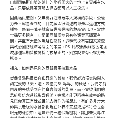
山脈岡底斯山脈的延伸的附近偌大的土地上其實都有水
晶，只要依循著礦脈去探索都可以人工採集。
因此幅員遼闊，又無機器或爆破等大規模的手段，公權
力是不容易查到的。目前藏區很普遍的都是以這種方式
採集，每隔一陣子就會有幾噸幾噸的藏晶會出現。當然
禁採更多還有一些是跟西藏當地具有各類豐富礦藏有
關，甚至有大量的戰略性礦藏，這種禁採有著國家資源
與政治國防經濟等層面的考量。PS. 比較偏礦洞或固定區
域那種早期曾被開採而被禁止的，則據說會有公權力去
巡查。
補充：如何遇見你的西藏喜馬拉雅水晶
想要會遇與自己真正有緣的晶礦，我們必須培養拋開人
類定義的「美、透、晶體完整..等等」的概念，我們才能
由衷的去感受到它們真實傳遞的能量，而不會被我們的
思維與信念系統影響過濾，這樣才能更精準有效率的遇
見與你真正有緣並且能支持你的老朋友，有許多非常大
師與長老級的水晶都化現在外表不完整或是不符合世俗
眼光的樣貌中，這是它們一種保護機制，讓那些只專注