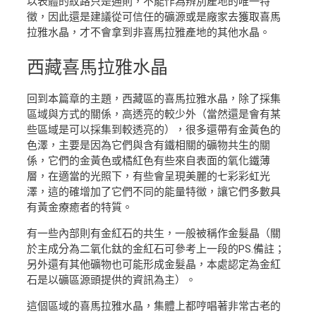
以表體的紋路只是通則，不能作為辨別產地的唯一特
徵，因此還是建議從可信任的礦源或是廠家去獲取喜馬
拉雅水晶，才不會拿到非喜馬拉雅產地的其他水晶。
西藏
喜馬拉雅水晶
回到本篇章的主題，西藏區的喜馬拉雅水晶，除了採集
區域與方式的關係，高透亮的較少外（當然還是會有某
些區域是可以採集到較透亮的），很多還帶有金黃色的
色澤，主要是因為它們與含有鐵相關的礦物共生的關
係，它們的金黃色或橘紅色有些來自表面的氧化鐵薄
層，在適當的光照下，有些會呈現美麗的七彩彩虹光
澤，這的確增加了它們不同的能量特徵，讓它們多數具
有黃金療癒者的特質。
有一些內部則有金紅石的共生，一般被稱作金髮晶（關
於主成分為二氧化鈦的金紅石可參考上一段的PS.備註；
另外還有其他礦物也可能形成金髮晶，本處認定為金紅
石是以礦區源頭提供的資訊為主）。
這個區域的喜馬拉雅水晶，集體上都哼唱著非常古老的