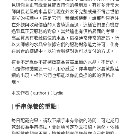
見與你真正有緣並且能支持你的老朋友，有許多非常大
師與長老級的水晶都化現在外表不完整或是不符合世俗
眼光的樣貌中，這是它們一種保護機制，讓那些只專注
在外觀與收藏價值的人會繞道而過，這樣它們更有機會
遇到真正要服務的對象，當然這也有價格層面的考量，
高品質具有收藏價值的水晶，價格通常非常的高昂，所
以大師級的水晶會依據它們的服務對象能力許可，化身
在適合的樣貌中，以符合服務對象可以支付的方式。
這並不是說你不能選擇高品質高單價的水晶，不是的，
而是你得拋開這一切，用心感受，你專屬的水晶就能陸
續的出現，相信它們也都能以你能負擔的起的價格出
現。
本文作者 ( author )：Lydia
| 手串保養的重點 |
每日配戴完畢，請取下讓手串有修復的時間，可定期用
乾濕布為手串擦拭，並建議可定期去換線，當然，依據
您配戴的頻率不同，換線的頻率仍仰賴你自己的觀察，