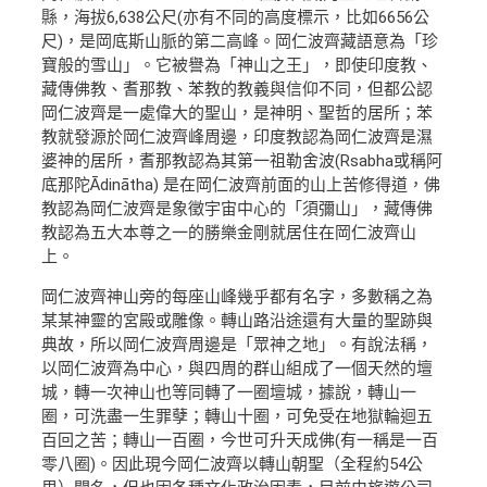
縣，海拔6,638公尺(亦有不同的高度標示，比如6656公
尺)，是岡底斯山脈的第二高峰。岡仁波齊藏語意為「珍
寶般的雪山」。它被譽為「神山之王」，即使印度教、
藏傳佛教、耆那教、苯教的教義與信仰不同，但都公認
岡仁波齊是一處偉大的聖山，是神明、聖哲的居所；苯
教就發源於岡仁波齊峰周邊，印度教認為岡仁波齊是濕
婆神的居所，耆那教認為其第一祖勒舍波(Rsabha或稱阿
底那陀Ādinātha) 是在岡仁波齊前面的山上苦修得道，佛
教認為岡仁波齊是象徵宇宙中心的「須彌山」，藏傳佛
教認為五大本尊之一的勝樂金剛就居住在岡仁波齊山
上。
岡仁波齊神山旁的每座山峰幾乎都有名字，多數稱之為
某某神靈的宮殿或雕像。轉山路沿途還有大量的聖跡與
典故，所以岡仁波齊周邊是「眾神之地」。有說法稱，
以岡仁波齊為中心，與四周的群山組成了一個天然的壇
城，轉一次神山也等同轉了一圈壇城，據說，轉山一
圈，可洗盡一生罪孽；轉山十圈，可免受在地獄輪迴五
百回之苦；轉山一百圈，今世可升天成佛(有一稱是一百
零八圈)。因此現今岡仁波齊以轉山朝聖（全程約54公