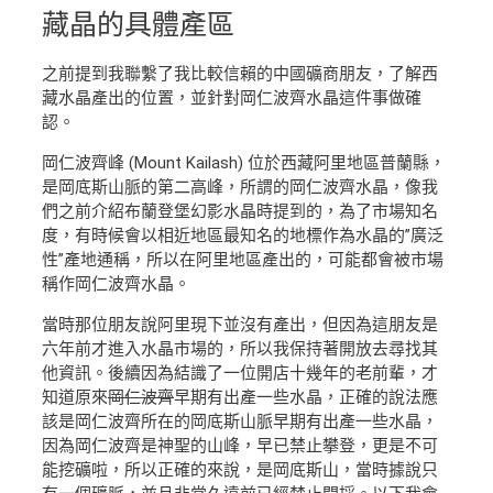
藏晶
的具體產區
之前提到我聯繫了我比較信賴的中國礦商朋友，了解西
藏水晶產出的位置，並針對岡仁波齊水晶這件事做確
認。
岡仁波齊峰 (Mount Kailash) 位於西藏阿里地區普蘭縣，
是岡底斯山脈的第二高峰，所謂的岡仁波齊水晶，像我
們之前介紹布蘭登堡幻影水晶時提到的，為了市場知名
度，有時候會以相近地區最知名的地標作為水晶的”廣泛
性”產地通稱，所以在阿里地區產出的，可能都會被市場
稱作岡仁波齊水晶。
當時那位朋友說阿里現下並沒有產出，但因為這朋友是
六年前才進入水晶市場的，所以我保持著開放去尋找其
他資訊。後續因為結識了一位開店十幾年的老前輩，才
知道原來
岡仁波齊
早期有出產一些水晶，正確的說法應
該是岡仁波齊所在的岡底斯山脈早期有出產一些水晶，
因為岡仁波齊是神聖的山峰，早已禁止攀登，更是不可
能挖礦啦，所以正確的來說，是岡底斯山，當時據說只