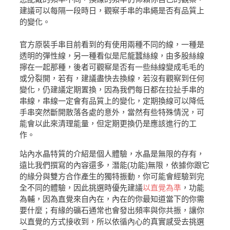
建議可以每隔一段時日，觀察手串的串繩是否有品質上
的變化。
官方原裝手串目前看到的有使用兩種不同的線，一種是
透明的彈性線，另一種看似是尼龍蠶絲線，由多股絲線
擰在一起那種，後者可觀察是否有一些絲線變成毛毛的
或分裂開，若有，建議盡快去換線，若沒有觀察到任何
變化，仍建議定期置換，因為我們每日都在拉扯手串的
串線，串線一定會有品質上的變化，定期換線可以降低
手串突然斷開散落各處的意外，當然有些特殊情況，可
能會以此來清理能量，但定期更換仍是應該進行的工
作。
站內水晶特質的介紹是個人體驗，水晶是無限的存有，
遠比我們撰寫的內容還多，潛能(功能)無限，依據你跟它
的緣分與雙方合作產生的獨特振動，你可能會經驗到完
全不同的體驗，因此挑選時優先建議
以直覺為準
，功能
為輔，因為直覺來自內在，內在的你最知道當下的你需
要什麼；有緣的礦石通常也會發出頻率與你共振，讓你
以直覺的方式接收到，所以依循內心的真實感受去挑選