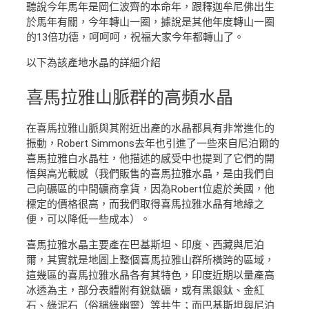
聽說今年馬年是岡仁波齊的本命年，跟釋迦牟尼佛出生
於馬年有關，今年轉山一圈，據說是其他年度轉山一圈
的13倍功德，呵呵呵，祝福大家今年都轉山了。
以下為該產地水晶的詳細介紹
喜馬拉雅山脈群
的高頻水晶
在喜馬拉雅山脈與其附近出產的水晶都具有非常進化的
振動，Robert Simmons去年也引進了一些來自尼泊爾的
喜馬拉雅白水晶柱，他描述的感受中也提到了它們的開
悟與高光載感（我們販售的喜馬拉雅水晶，是由我們自
己向礦區的中間礦商拿貨，因為Robert位處於美國，他
標定的價格很高，而我們取得喜馬拉雅水晶有地緣之
便，可以降低一些成本）。
喜馬拉雅水晶主要產在巴基斯坦、印度、西藏與尼泊
爾，其實就是地圖上整個喜馬拉雅山群所橫跨的區域，
這幾區的喜馬拉雅水晶各有其特色，印度近期以量產高
冰透為主，部分表體附有銳鈦礦，或有黑銀鈦、金紅
石、綠泥石（俗稱綠幽靈）等共生；而巴基斯坦與尼泊