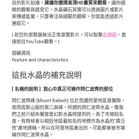
自的影片拍攝，
建議你選擇高清HD畫質來觀看
，讓你細
緻的觀看與感受它。水晶礦石其實可以透過圖片或影片
來傳遞能量，只要專注與細膩的觀察，你就能透過影片
連結它。
| 若您的瀏覽器無法正常瀏覽影片，可以點擊
此連結
，直
接前往YouTube觀看。|
個礦資訊
feature and characteristics
這批水晶的補充說明
[ 名稱的說明 ] 我心中真正可稱作岡仁波齊的那位
岡仁波齊峰 (Mount Kailash) 位於西藏阿里地區普蘭縣，
是岡底斯山脈的第二高峰，所謂的岡仁波齊水晶，像我
們之前介紹布蘭登堡幻影水晶時提到的，為了市場知名
度，有時候會以相近地區最知名的地標作為水晶的”廣泛
性”產地通稱，所以在阿里地區產出的，可能都會被市場
稱作岡仁波齊水晶。