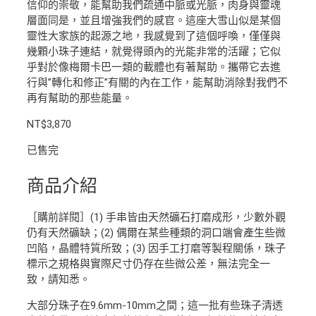
信仰的崇敬，能幫助我們疏通中脈或光脈，肉身與靈魂
層面同是，並且增強我們的感官。這座大雪山似是某個
靈性大家族的起源之地，我感覺到了這個呼喚，僅僅與
幾顆小珠子連結，就覺得頭內的光能非常的活躍；它似
乎對於像梅爾卡巴一類的載體也有著幫助。攜帶它去進
行與”轉化和修正”有關的內在工作，能幫助消除對我們不
再有幫助的那些能量。
NT$
3,870
已售完
商品介紹
［購前詳閱］(1) 手串皆由天然礦石打磨成形，少數外觀
仍有天然礦缺；(2) 偶爾在某些種類的洞口端會產生些微
凹陷，晶體特質所致；(3) 因手工打磨等製程關係，珠子
標示之規格與實際尺寸仍存在些微公差，無法完全一
致，請知悉。
大部分珠子在9.6mm-10mm之間；這一批有些珠子清透