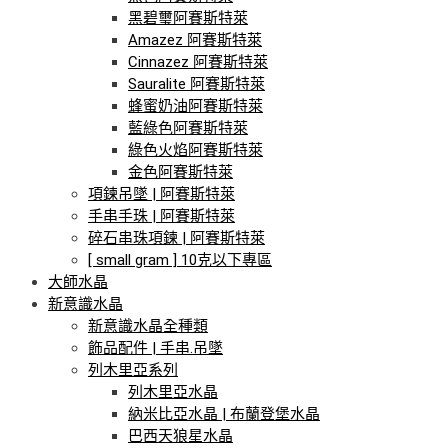
黑碧璽阿賽斯特萊
Amazez 阿賽斯特萊
Cinnazez 阿賽斯特萊
Sauralite 阿賽斯特萊
蜂蜜奶油阿賽斯特萊
藍綠色阿賽斯特萊
綠色火焰阿賽斯特萊
金色阿賽斯特萊
項鍊吊墜 | 阿賽斯特萊
手串手珠 | 阿賽斯特萊
碎石串珠項鍊 | 阿賽斯特萊
[ small gram ] 10克以下專區
大師水晶
新意識水晶
新意識水晶全種類
飾品配件 | 手串.吊墜
列木里亞系列
列木里亞水晶
納米比亞水晶 | 布蘭登堡水晶
巴西天狼星水晶