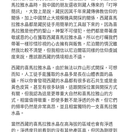
馬拉雅水晶時，我中國的朋友還收到藏人傳來的「叮嚀
簡訊」，大致上是說，藏民因其千年來藏傳佛教信仰的
關係，加上中國禁止大規模機具開採的關係，西藏喜馬
拉雅水晶都是藏民徒手用簡單的工具敲下來的，因為喜
馬拉雅是他們的聖山，神聖不可侵犯，他們都是帶著虔
敬感恩的心在獲取西藏喜馬拉雅水晶，所以也叮囑我們
帶著一樣珍惜珍視的心去擁有與販售，尼泊爾的情況雖
然我比較不清楚，但我相信以尼泊爾區同樣的信仰虔誠
度來說，應該跟西藏的情境相去不遠。
西藏的喜馬拉雅水晶，由於無法以炸山形式開採，可想
而知，人工徒手能獲取的水晶多是長在山體表面的晶
礦，所以你會發現西藏的水晶都有很多岩石共生或是金
黃色皮質，甚至有很多缺損，這跟開採位置與開採方式
有關，但我認為這是更尊重大自然和喜馬拉雅山的方
式，相當值得敬重，即使多數不是淨透的外表，但它們
的頻率仍然是非常高昂，並且相當獨特的一支喜馬拉雅
水晶。
當然西藏的喜馬拉雅水晶在高海拔的區域也會有淨透
的，淨透度目前看到的沒有其他產區高，但因為剛提到