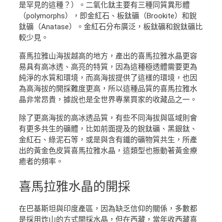
是罕見的這種？）。二氧化鈦主要有三種同質異形體
（polymorphs），即金紅石、板鈦礦（Brookite）和銳
鈦礦（Anatase）。金紅石分布廣泛，板鈦礦和銳鈦礦比
較少見。
喜馬拉雅山海拔越高的地方，產出的喜馬拉雅水晶更容
易具有高冰透、高亮的特質，因為這種極透體需要更為
純淨的水質和環境，而高海拔提供了這樣的環境，也因
為高海拔的開採難度更高，所以這種品質的喜馬拉雅水
晶非常昂貴，據說也是全世界專業買家的收藏品之一。
除了更高海拔的高冰透品質，有些不同海拔與區域則會
有更多共生的礦體，比如前面提及的銳鈦礦、黑銀鈦、
金紅石、綠泥石等，或是與含有鐵的礦物質共生，所產
出的黃金色皮質喜馬拉雅水晶，這類型也振動著黃金療
癒者的頻率。
喜馬拉雅水晶
的開採
在巴基斯坦與印度產區，因為缺乏信仰的關係，多數都
是採用炸山的方式開採水晶，但在西藏，當年收西藏喜