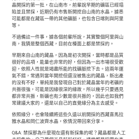
晶開採的第一批，在山南市，前輩說早期的礦區已經塌
陷並且禁採，近期仍有市售新開挖自山南的水晶，據悉
可能都是在藏區一帶的其他礦脈，也包含日喀則與阿里
等。
不過備註一件事，據各個前輩所說，其實整個阿里與山
南，我猜是整個西藏，目前在檯面上都是禁採的。
早期來自山南的藏晶，因為是初次開採，當時都是品質
很好的品項，能量也非常的好，但因為一出市場很受歡
迎，依照人性就是竭盡所能的找礦脈挖下去。這兩年運
氣不錯，常遇到當年開挖但還沒被售出的藏晶，新出產
的沒有不好，單純是我發現自己對於藏晶當年的老礦的
共振很強，可能是因緣很深的緣故，所以幾乎只要遇見
都非常共振，新礦也有少數是很共振的，因此也如我們
常建議大家的，還是以自己的直覺緣分為主去感受。
依照緣分，也會陸續將這些久遠以前開採的西藏喜馬拉
雅水晶和岡仁波齊水晶，依情況帶回來分享。
Q&A: 禁採那為什麼現在還有新採集的呢？藏晶都是人工