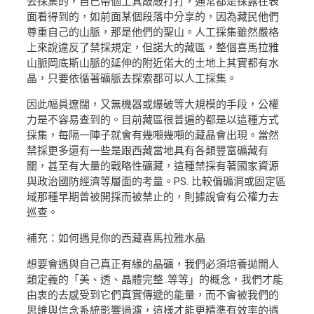
去採集的，自己帶個工具敲敲打打，通常都是採露在表
面看得到的，如前面某個段落中分享的，因為藏民他們
尊重自己的山脈，那是他們的聖山。人工採集雖然嚴格
上來說違反了禁採規定，但諾大的藏區，整個喜馬拉雅
山脈岡底斯山脈的延伸的附近偌大的土地上其實都有水
晶，只要依循著礦脈去探索都可以人工採集。
因此幅員遼闊，又無機器或爆破等大規模的手段，公權
力是不容易查到的。目前藏區很普遍的都是以這種方式
採集，每隔一陣子就會有幾噸幾噸的藏晶會出現。當然
禁採更多還有一些是跟西藏當地具有各類豐富礦藏有
關，甚至有大量的戰略性礦藏，這種禁採有著國家資源
與政治國防經濟等層面的考量。PS. 比較偏礦洞或固定區
域那種早期曾被開採而被禁止的，則據說會有公權力去
巡查。
補充：如何遇見你的西藏喜馬拉雅水晶
想要會遇與自己真正有緣的晶礦，我們必須培養拋開人
類定義的「美、透、晶體完整..等等」的概念，我們才能
由衷的去感受到它們真實傳遞的能量，而不會被我們的
思維與信念系統影響過濾，這樣才能更精準有效率的遇