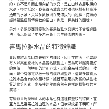
的，這不是炸開山體內部的水晶，是在山體表層取得的
水晶，換句話說，我覺得西藏喜馬拉雅也絕對有極高淨
透度的水晶，只是多數被留在高海拔的山體裡，持續的
護持著整個藏傳佛教的聖山，也是一種美好的因緣。
另外，多數從西藏獲取的喜馬拉雅水晶通常不會經過酸
洗，所以保留了更多岩石黃土共生體表的外貌。
喜馬拉雅水晶
的特徵辨識
喜馬拉雅水晶因為是知名的種類，因此在市面上也曾經
有人以其他產地的水晶冒名販售之，因為可以獲得更好
的售價；一般通用的辨別方式，是觀察晶柱體的任一稜
面，是否有像電路板一般的橫紋與豎紋，這是多數喜馬
拉雅水晶會有的表體特徵，據說可能是高海拔的某些地
質活動等因素，水晶柱的稜面會留有這樣的橫豎紋共生
痕跡。
有些非喜馬拉雅山區的水晶也有這種橫豎紋的特徵，甚
至有些是喜馬拉雅山區的水晶，但橫豎紋卻不明顯，所