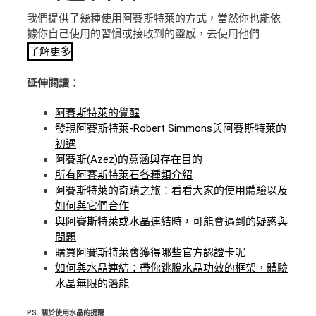
我們提供了幾種使用阿賽斯特萊的方式，當然你也能依
據你自己使用的習慣或接收到的靈感，去使用他們
了解更多
延伸閱讀：
阿賽斯特萊的覺醒
發現阿賽斯特萊-Robert Simmons與阿賽斯特萊的
初遇
阿賽斯(Azez)的意涵與存在目的
所有阿賽斯特萊石各種類介紹
阿賽斯特萊的奇蹟之旅：看看大家的使用體驗以及
如何與它們合作
與阿賽斯特萊或水晶連結時，可能會遇到的疑惑與
問題
購買阿賽斯特萊會獲得哪些官方認證卡呢
如何與水晶連結：帶你跳脫水晶功效的框架，體驗
水晶無限的潛能
PS.
關於使用水晶的提醒