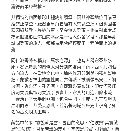
里）聞名，但也因各種文化政治因素，目前由旅遊公司
獲得商業經營權。
其獨特的四面錐形山體終年積雪，因其神聖地位目前已
經禁止攀登，雖然更早前曾經有人嘗試登頂，但也因各
種因緣所致，最終放棄，至今無人登頂。也有科學家認
為這個錐形山體山體本身是一個人造金字塔，那些早期
試圖登頂的旅人，都都表示曾經經歷了一種時間上的錯
覺。
岡仁波齊峰被稱為「萬水之源」，也有人稱它亞州水
庫，發源於此的四條大河分別向著東、南、西、北四個
方向流去，在當地文化中，這四條河分別與四種神獸連
結，象徵著神山的靈性向四方傳遞，被稱做馬泉河、獅
泉河、象泉河、孔雀河，亦即雅魯藏布江、印度河及印
度河支流與恆河支流；事實上，它真的用這四條水流
「養活」了大半個亞洲，包含中國、印度、巴基斯坦與
尼泊爾等，都受其恩典，並沿著河域在歷史上孕育了知
名的古文明與王朝。
藏語中的”岡”據說就是雪、雪山的意思，”仁波齊”其實就
是”仁波切”，只是音譯的差別，字義是珍寶、珍貴的。西