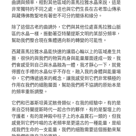
曲調與頻率，相對其他區域的喜馬拉雅水晶來說，這是
非常獨特的不同之處，這也與它們生長在古老雪山傳承
與藏傳佛教聖地有著密不可分的關係和緣分。
除了這個古老的曲調外，它們與其他位處喜馬拉雅山脈
區的水晶一樣，振動著亞特蘭提斯文明的某部分頻率，
幫助我們整合現在集體邁向新的轉變的可能性。
西藏喜馬拉雅水晶能快速的讓眉心輪以上的區域產生共
振，很快的與我們的物質肉身與能量層面達成一致，我
們會感受到自己與水晶融為一體，我才靜心一下，就覺
得握在手裡的水晶似乎不存在，融入我的身體與能量場
中，它們傳遞過來的概念，讓我感受到它們非常積極的
作用在我們的細胞層面，幫助我們將不協調的原始本是
的頻率重新調整。
它們和巴基斯坦黃泥骸骨類似，在我的經驗中，有的是
來自亞特蘭提斯時代一起合作的夥伴，有的是聖壇上的
守護者，有的是神殿中柱子上的水晶寶石一類的，但我
感覺到它們吟唱的古老頻率是更遠古的一種能量，是組
成我們生命的一支能量，我們的細胞需要這個振動來幫