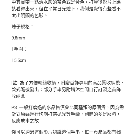
中其實帶一點清水般的茶色或是黃色，打燈後影片上應
該看得出來，但在平常日光燈下，我倒是覺得有些看不
太出明顯的色彩。
珠子規格：
9.8mm
| 手圍：
15.5cm
[註] 為了方便粉絲收納，附贈首飾專用的高品質收納袋，
款式隨機發出；部分手串另附贈沐空間自行訂製之首飾
收納盒
PS. 一般打磨過的水晶售價會比同種類的原礦貴，因為需
針對原礦進行切割打磨拋光等手續，剩餘的多是廢料，
反應成本之故
你可以透過這個影片認識這個手串，每一頁產品都有獨