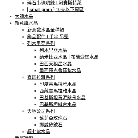
碎石串珠項鍊 | 阿賽斯特萊
[ small gram ] 10克以下專區
大師水晶
新意識水晶
新意識水晶全種類
飾品配件 | 手串.吊墜
列木里亞系列
列木里亞水晶
納米比亞水晶 | 布蘭登堡水晶
巴西天狼星水晶
墨西哥克魯茲紫水晶
喜馬拉雅系列
印度喜馬拉雅水晶
西藏喜馬拉雅水晶
巴基斯坦黃泥骸骨水晶
巴基斯坦縫合水晶
天地公司系列
蘇菲亞玫瑰石
挪威矽鈹石
超七紫水晶