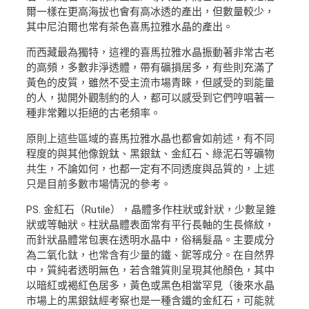
爾一樣在更高海拔也會有高冰透的產出，但數量較少，
其中尼泊爾也常有茶色喜馬拉雅水晶的產出。
而西藏最為獨特，這裡的喜馬拉雅水晶振動著非常古老
的高頻，多數非淨透體，帶有礦損居多，有些則充滿了
黃色的皮質，雖然不受主流市場青睞，但感受的到能量
的人，拋開外觀制約的人，都可以感受到它們哼唱著一
種非常難以拒絕的古老頻率。
原則上這些區域的喜馬拉雅水晶也都會如前述，有不同
程度的與其他像銳鈦、黑銀鈦、金紅石、綠泥石等礦物
共生，不論如何，也都一定有不同透度與品質的，上述
只是目前多數市場情況的參考。
PS. 金紅石（Rutile），晶體多作柱狀或針狀，少數呈錐
狀或等軸狀。柱狀晶體表面常有平行長軸的生長條紋，
而針狀晶體常包裹在透明水晶中，俗稱髮晶。主要成分
為二氧化鈦，也常含有少量的鐵、鈮等成分。在自然界
中，質純者透明無色，若含雜質則呈現其他顏色，其中
以暗紅或褐紅色居多，黃色或黑色相當罕見（後來水晶
市場上的黑銀鈦經考察也是一種含鐵的金紅石，可能就