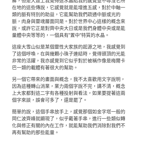
解，但是大致上我覺得這水晶給我的感覺並不辱沒它所
在地的這些傳說，它感覺就是能增進五感，對於中軸一
類的脈有特別的助益，它能幫助我們疏通中脈或光的
脈，肉身與靈魂層面同是。對於世界中心這樣的概念來
說，或許它正是對齊中央大日或是我們身體中央或是能
量體中央等等的，一個具有”置中”特質的水晶。
這座大雪山似是某個靈性大家族的起源之地，我感覺到
了這個呼喚，在與幾顆小珠子連結時，覺得頭頂的光能
非常的活躍，我亦感覺到它似乎對於被稱作像是梅爾卡
巴一類的載體有著很大的幫助。
另一個它帶來的畫面與概念，我不太喜歡用文字說明，
因為這種轉山消業，業力兩個字說不完，講不清，概念
上大家都對這二字有各種投射與看法，如果要提著這兩
個字來談，誤會可多了，還是罷了。
簡單的說，這個手串放手上，感覺那個如金字塔一般的
岡仁波齊峰就顯現了，似乎戴著手串，進行一些類似轉
化與修正有關的內在工作，就能幫助我們消除對我們不
再有幫助的那些能量。