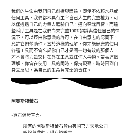
我們的生命由我們自己創造與體驗，即使不依賴水晶或
任何工具，我們都本具有主宰自己人生的完整權力，可
以僅透過自己的力量去體驗自己，邁向靈魂目標，而這
些輔助工具是在我們尚未完整100%認識與信任自己的情
況下，可以經由你意識的許可，在自由意志的認同下，
允許它們幫助你。基於這樣的理解，你才能健康的使用
各種工具而不會忘記你自己才是讓一切有效的那個人，
才不會將力量交付在外在工具或任何人事物。帶著這個
理解，你會在使用工具的同時，保持觀察，時時回到自
身去反思，為自己的生命負完全的責任。
阿賽斯特萊石
-真石保證宣言-
所有的阿賽斯特萊石皆由美國官方天地公司
認證與啟動，附有認證書