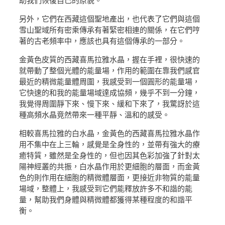
助我們恢復自己的原貌。
另外，它們在西藏這個聖地產出，也代表了它們與這個
雪山聖域所有密乘傳承有著緊密相連的關係，在它們哼
著的古老頻率中，應該也具有這個傳承的一部分。
金黃色皮質的西藏喜馬拉雅水晶，握在手裡，很快速的
就帶動了整個光體的能量場，作用的範圍在靠我們感官
最近的精微能量體周圍，我感受到一個圓形的能量場，
它快速的和我的能量場域達成協頻，幾乎不到一分鐘，
我覺得周圍靜下來、慢下來、緩和下來了，我驚訝於這
種高頻水晶竟然帶來一種平靜、溫和的感受。
相較喜馬拉雅的白水晶，金黃色的西藏喜馬拉雅水晶作
用不集中在上三輪，感覺是全身性的，並帶有強大的療
癒特質，雖然是全身性的，但也因其色彩加強了針對太
陽神經叢的共振，白水晶作用於更細胞的層面，而金黃
色的則作用在細胞的精微體層面，更接近非物質的能量
場域，整體上，我感受到它們能釋放許多不和諧的能
量，幫助我們身體與精微體都獲得某種程度的和諧平
衡。