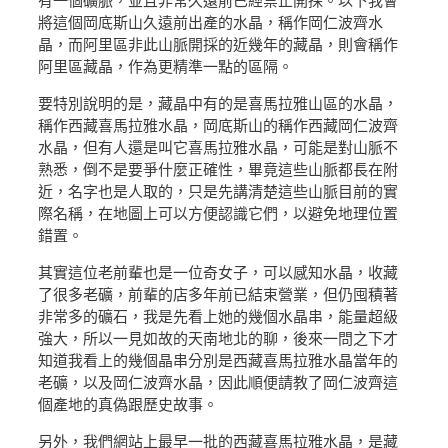
有一個礦脈，並且非常久遠前已經禁止開採。以下我會
將這個岡底斯山久遠前出產的水晶，稱作岡仁波齊水
晶，而阿里區非此山脈開採的近幾年的藏晶，則會稱作
阿里區藏晶，作為更精準一點的區隔。
要特別說明的是，藏晶中有的是喜馬拉雅山區的水晶，
稱作西藏喜馬拉雅水晶，岡底斯山的稱作西藏岡仁波齊
水晶，但有人還是叫它喜馬拉雅水晶，可能是對山脈不
熟悉，倒不是要爭什麼正確性，畢竟這些山脈都長在附
近，名字也是人取的，只是先講清楚這些山脈目前的實
際名稱，在地圖上可以方便認識它們，以避免地理位置
錯置。
其實這位老前輩也是一位奇女子，可以感知水晶，收藏
了很多老礦，前輩的店多年前已結束營業，但仍囤積著
非常多的礦石，我是先看上她的幾個水晶串，能量超級
強大，所以一見如故的天南地北的聊，後來一問之下才
知道我看上的幾個晶串分別是西藏喜馬拉雅水晶當年的
老礦，以及岡仁波齊水晶，因此順便請教了岡仁波齊這
個產地的真偽跟歷史故事。
另外，我們網站上最早一批的西藏喜馬拉雅水晶，是藏