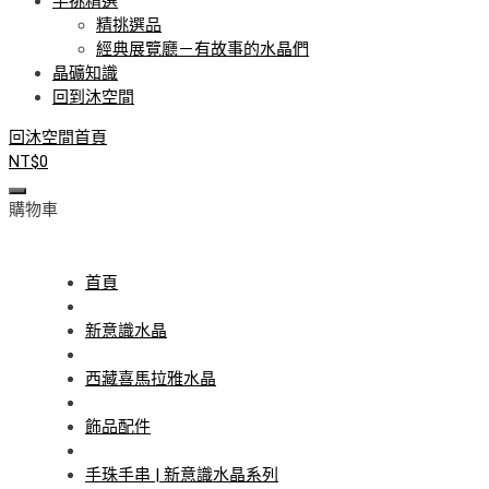
手挑精選
精挑選品
經典展覽廳－有故事的水晶們
晶礦知識
回到沐空間
回沐空間首頁
NT$
0
購物車
首頁
新意識水晶
西藏喜馬拉雅水晶
飾品配件
手珠手串 | 新意識水晶系列