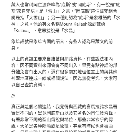
藏人也常稱岡仁波齊峰為”底斯”或”岡底斯”，有一說是”底
斯”來自梵語，是「雪山」之意，”岡底斯”這個藏梵組合
詞是指「大雪山」；另一種則認為”底斯”是象雄語的「水
神」之意。他的英文名稱Mount Kailash源於梵語
「Kelāsa」，意思據說是「水晶」。
象雄語就是象雄古國的語言，有些人認為是藏文的前
身。
以上的資訊主要來自維基與網路資料，有些說法和內
容，因不同資料來源會有不同出入，畢竟有點神話的部
分難免會有出入的，還有很多關於地理位置上的與其他
神聖地區連成一線或相關說法，因為無從考究，大家可
以自己查詢資料。
///
真正與這個老礦連結，我覺得與西藏的喜馬拉雅水晶著
實是不同的，畢竟岡底斯山以及它著名的岡仁波齊峰，
有著非常不同的聖山傳說與地位，那些非常玄乎的傳
說，大多是各種隱喻或是象徵，甚至有時候也會被曲