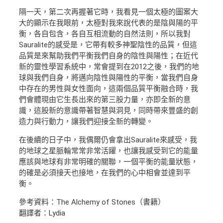
隔一天，第二次再握著它時，我看見一個太極的圖案大
大的顯示在我眼前，太極對我來說代表的是陰與陽的平
衡，各自包含，各自互相流動的自然法則，所以我對
Sauralite的感受是，它帶有較多神聖陰性的品質，但這
品質是來幫助我們平衡我們自身的陰性與陽性；在近代
新的靈性學習系統中，常會提到在2012之後，我們的地
球與我們自身，將邁向陰性與陽性的平衡，當我們自身
中存在的男性與女性面向，這兩個品質平衡融合時，我
們會體現由它生長出來的第三股力量，亦即全新的意
識，這股新的意識帶著智慧與洞見，同時帶來豐盛的創
造力與行動力，讓我們迎接全新的轉變。
在後續的日子中，我偶爾仍會拿出Sauralite來感受，我
的地球之星脈輪常常非常活躍，也讓我感受到它的能量
應該與地球有非常明確的關聯，一個平衡的能量狀態，
的確是必須接天也接地，在我們的心中相會並達到平
衡。
參考資料：The Alchemy of Stones（書籍）
翻譯者：Lydia