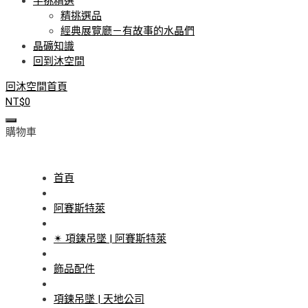
手挑精選
精挑選品
經典展覽廳－有故事的水晶們
晶礦知識
回到沐空間
回沐空間首頁
NT$
0
購物車
首頁
阿賽斯特萊
✴ 項鍊吊墜 | 阿賽斯特萊
飾品配件
項鍊吊墜 | 天地公司