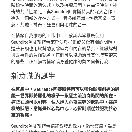
驗線性時間的消失感，以及持續展開，在每個時刻，神
奇的共時性顯化。與Sauralite阿賽斯特萊的深入合作，
進入一個新的存在方式—一種多維意識—包括喜樂、寬
恕、共融、神奇、狂喜和與地球的合一。
在情緒自我療癒的工作中，西蒙斯非常推薦使用
Sauralite阿賽斯特萊來解決與抑鬱或悲傷有關的問題。
這些石頭也用於幫助消除壓力和內在的緊張，並緩解對
過去事件的負面執著。它們可以協助清除其他時空帶來
的那些，正在損害情緒或身體健康的負面固著行為。
新意識
的誕生
在冥想中，Sauralite阿賽斯特萊可以帶你碰觸創造的邊
緣－世界即將顯化的樣子－永恆之流流向時間的所在。
這些石頭可以引導一個人進入心為主導的狀態中，在這
樣的狀態，意識是以心為中心，心智則順從並服務於心
靈的智慧。
Sauralite阿賽斯特萊還能激發想像力，激發靈感，鼓勵