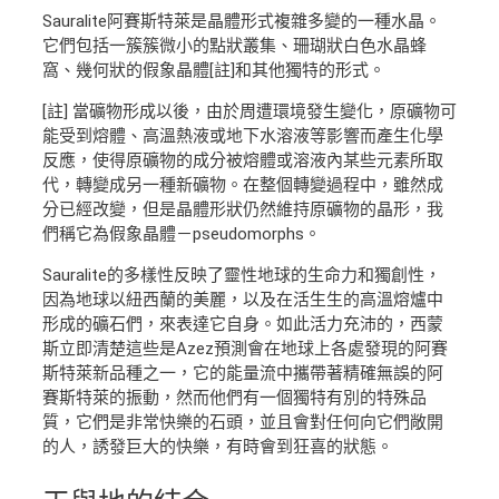
Sauralite阿賽斯特萊是晶體形式複雜多變的一種水晶。
它們包括一簇簇微小的點狀叢集、珊瑚狀白色水晶蜂
窩、幾何狀的假象晶體[註]和其他獨特的形式。
[註] 當礦物形成以後，由於周遭環境發生變化，原礦物可
能受到熔體、高溫熱液或地下水溶液等影響而產生化學
反應，使得原礦物的成分被熔體或溶液內某些元素所取
代，轉變成另一種新礦物。在整個轉變過程中，雖然成
分已經改變，但是晶體形狀仍然維持原礦物的晶形，我
們稱它為假象晶體－pseudomorphs。
Sauralite的多樣性反映了靈性地球的生命力和獨創性，
因為地球以紐西蘭的美麗，以及在活生生的高溫熔爐中
形成的礦石們，來表達它自身。如此活力充沛的，西蒙
斯立即清楚這些是Azez預測會在地球上各處發現的阿賽
斯特萊新品種之一，它的能量流中攜帶著精確無誤的阿
賽斯特萊的振動，然而他們有一個獨特有別的特殊品
質，它們是非常快樂的石頭，並且會對任何向它們敞開
的人，誘發巨大的快樂，有時會到狂喜的狀態。