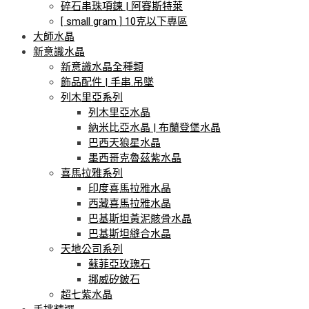
碎石串珠項鍊 | 阿賽斯特萊
[ small gram ] 10克以下專區
大師水晶
新意識水晶
新意識水晶全種類
飾品配件 | 手串.吊墜
列木里亞系列
列木里亞水晶
納米比亞水晶 | 布蘭登堡水晶
巴西天狼星水晶
墨西哥克魯茲紫水晶
喜馬拉雅系列
印度喜馬拉雅水晶
西藏喜馬拉雅水晶
巴基斯坦黃泥骸骨水晶
巴基斯坦縫合水晶
天地公司系列
蘇菲亞玫瑰石
挪威矽鈹石
超七紫水晶