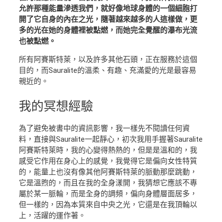
允許那種能量滲透我們，就好像地球身體的一個細胞打
開了它自身的內在之光，隨著越來越多的人這樣做，更
多的光在她的身體裡被點燃，而她完全覺醒的瀑布光流
也被點燃。
所有阿賽斯特萊，以及許多其他石頭，正在服務於這個
目的，而Sauralite的溫柔、有趣、充滿愛的光是最容易
親近的。
我的
冥想經驗
為了避免被書中的資訊影響，我一樣先不閱讀任何資
料，直接與Sauralite一起靜心，初次我用手握著Sauralite
阿賽斯特萊時，我的心變得熱熱的，但是是溫和的，我
感受它作用在身心上的感覺，我覺得它是偏向女性特質
的，能量上也沒有像其他阿賽斯特萊的脈動那麼跳動，
它是溫煦的，而且在我的全身漾開，我猜想它應該不專
屬於某一脈輪，而是全身的調頻，偏向身體層面居多，
但一樣的，因為本質來自中央之光，它還是在我頂輪以
上，活躍的運作著。