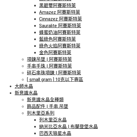
黑碧璽阿賽斯特萊
Amazez 阿賽斯特萊
Cinnazez 阿賽斯特萊
Sauralite 阿賽斯特萊
蜂蜜奶油阿賽斯特萊
藍綠色阿賽斯特萊
綠色火焰阿賽斯特萊
金色阿賽斯特萊
項鍊吊墜 | 阿賽斯特萊
手串手珠 | 阿賽斯特萊
碎石串珠項鍊 | 阿賽斯特萊
[ small gram ] 10克以下專區
大師水晶
新意識水晶
新意識水晶全種類
飾品配件 | 手串.吊墜
列木里亞系列
列木里亞水晶
納米比亞水晶 | 布蘭登堡水晶
巴西天狼星水晶