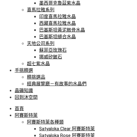
墨西哥克魯茲紫水晶
喜馬拉雅系列
印度喜馬拉雅水晶
西藏喜馬拉雅水晶
巴基斯坦黃泥骸骨水晶
巴基斯坦縫合水晶
天地公司系列
蘇菲亞玫瑰石
挪威矽鈹石
超七紫水晶
手挑精選
精挑選品
經典展覽廳－有故事的水晶們
晶礦知識
回到沐空間
首頁
阿賽斯特萊
阿賽斯特萊各種類
Satyaloka Clear 阿賽斯特萊
Satyaloka Rose 阿賽斯特萊