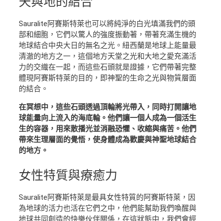
天與地
的結合
Sauralite阿賽斯特萊也可以將純淨的白光填滿我們的頭
部和細胞，它們以驚人的強度振動著，帶著充滿生機的
地球結合中央大日的無名之光。紐西蘭是地球上能量最
清澈的地方之一，這個地方天堂之光和大地之愛充滿活
力的交織在一起，而這些石頭就是證據，它們帶著完整
體現阿賽斯特萊的目的，即神聖的生命之光與物質層面
的結合。
在冥想中，這些石頭透過頂輪將光帶入，同時打開讓地
球能量向上流入的海底輪。他們讓一個人成為一個活生
生的容器，用來散播光並消融恐懼、收縮與痛苦。他們
帶來生理層面的覺悟，使身體成為歡慶與神聖地球結合
的地方。
女性特質
與療癒力
Sauralite阿賽斯特萊是最具女性特質的阿賽斯特萊，因
為地球的活力也活在它們之中，他們能幫助我們喚醒與
地球共同創造的快樂伙伴關係，在這狀態中，我們會經