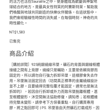
的活力也活在Sauralite之中，使身體成為歡慶與神聖地
球結合的地方，是最具女性特質的阿賽斯特萊，幫助我
們喚醒與地球共同創造的快樂伙伴關係，在這狀態中，
我們會經驗線性時間的消失感，在每個時刻，神奇的共
時性顯化。
NT$
1,583
已售完
商品介紹
［購前詳閱］925純銀繞線吊墜，礦石的背面與銀線框體
接縫之間有上背膠，繞線只是輔助，主要是依賴背膠而
固定的，所以請勿自行強力拆卸吊墜，這樣膠會失去作
用，吊墜無法固定回去（坊間真正標準的金屬繞線設計
並不上膠，且要繞得完整包覆才能固定，通常也是無法
拆卸的），若因自行拆卸或外力而致吊墜脫離框體，甚
至框體變形，沐空間無法協助修復，請知悉；若框體維
持完整未變形，請參考下方保養重點，自行購買專用
膠，將之黏回即可 | PS. 吊墜皆由天然礦石打磨成形，因