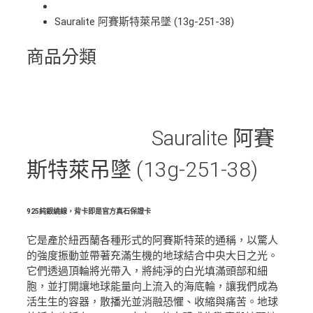
Sauralite 阿賽斯特萊吊墜 (13g-251-38)
商品分類
Sauralite 阿賽
斯特萊吊墜 (13g-251-38)
925純銀繞線，背卡即是官方真石保證卡
它是產於紐西蘭各種形式的阿賽斯特萊的通稱，以驚人
的強度振動並帶著充滿生機的地球結合中央大日之光。
它們透過頂輪將光帶入，將純淨的白光填滿頭部和細
胞，並打開讓地球能量向上流入的海底輪，讓我們成為
活生生的容器，散播光並消融恐懼、收縮與痛苦。地球