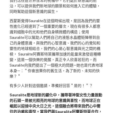
我們活在這世界恆常的祝福中。它們處於新意識的前
沿，可以提供我們新地球的願景和如何進入它的體驗，
同時幫助這個新意識的誕生。
西蒙斯覺得Sauralite在這個時候出現，是因為我們的靈
性進化已經達到了一個重要的層次，現在有很多人都意
識到細胞中的光和他們自身精微體的構造；使用
Sauralite可以幫助人們將自己的液態水晶體矩陣帶到自
己的身體意識，與我們的心智意識、我們的心的覺知和
靈性的地球相結合，我們的心是心智意識與光之間的橋
樑， Sauralite阿賽斯特萊攜帶加速的能量來激發這種轉
變，這是一個快樂的覺醒，真正令人欣喜若狂的，而
Sauralite向我們提出了一個極大的問題—她也是代表地球
本身—：＂你會放棄你的舊生活，為了新的、未知的快
樂？＂
有多少人針對這個邀請，準備好回答＂是的！＂？
Sauralite是地球新的顯化中，攜帶著神聖女性力量振動
的石頭－是被光照亮的地球的意識與喜悅，而地球正在
崛起以迎接中央大日之光，這個融合將帶來我們心中嚮
往的治癒和喜悅。當我們與Sauralite阿賽斯特萊合作，