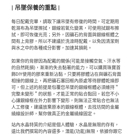
| 吊墜保養的重點 |
每日配戴完畢，請取下讓吊墜有修復的時間，可定期用
乾濕布為吊墜擦拭，銀線若氧化變黑，可使用拭銀布擦
拭，即可恢復光亮；另外，因礦石的背面與銀線框體之
間有上背膠，所以不建議於洗澡時配戴，以免因清潔劑
與水之中的各種成分影響，加速其損耗。
如果你的背膠因為配戴的關係(可能是接觸空氣、汗水等
的自然耗損)，漸漸的失去黏著的能力，可以購買珠寶首
飾DIY使用的膠來重新沾黏，只要將膠體沾在與礦石背面
相接的銀線上，再把礦石塞回框內原處等待膠體乾燥即
可，但上述的前提是包覆您吊墜的銀線框體必須維持＂
完整未變形＂的狀態，才能正常的貼合黏回，若您不小
心讓銀線框在外力影響下變形，則無法正常貼合也無法
人工修復，建議放棄原本的銀線框體，去找坊間的金屬
繞線設計師，幫你做真正的金屬繞線固定。
站內水晶特質的介紹是個人體驗，水晶是無限的存有，
遠比我們撰寫的內容還多，潛能(功能)無限，依據你跟它