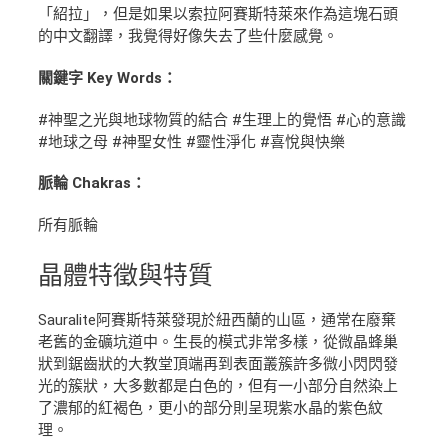
「紹拉」，但是如果以索拉阿賽斯特萊來作為這塊石頭
的中文翻譯，我覺得好像失去了些什麼感覺。
關鍵字 Key Words：
#神聖之光與地球物質的結合 #生理上的覺悟 #心的意識
#地球之母 #神聖女性 #靈性淨化 #喜悅與快樂
脈輪 Chakras：
所有脈輪
晶體
特徵與特質
Sauralite阿賽斯特萊發現於紐西蘭的山區，通常在廢棄
老舊的金礦坑道中。生長的模式非常多樣，從微晶蜂巢
狀到鋸齒狀的大教堂頂端再到表面叢簇許多微小閃閃發
光的簇狀，大多數都是白色的，但有一小部分自然染上
了濃郁的紅褐色，更小的部分則呈現紫水晶的紫色紋
理。