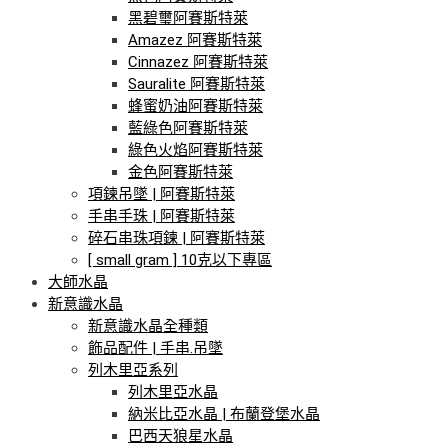
黑碧璽阿賽斯特萊
Amazez 阿賽斯特萊
Cinnazez 阿賽斯特萊
Sauralite 阿賽斯特萊
蜂蜜奶油阿賽斯特萊
藍綠色阿賽斯特萊
綠色火焰阿賽斯特萊
金色阿賽斯特萊
項鍊吊墜 | 阿賽斯特萊
手串手珠 | 阿賽斯特萊
碎石串珠項鍊 | 阿賽斯特萊
[ small gram ] 10克以下專區
大師水晶
新意識水晶
新意識水晶全種類
飾品配件 | 手串.吊墜
列木里亞系列
列木里亞水晶
納米比亞水晶 | 布蘭登堡水晶
巴西天狼星水晶