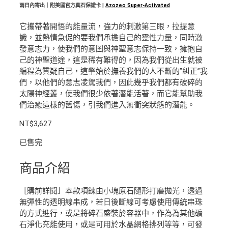
兩日內寄出｜附美國官方真石保證卡 |
Azozeo Super-Activated
它攜帶著開悟的能量流，強力的刺激第三眼，拉提意
識，並熱情急促的要我們承擔自己的靈性力量，同時激
發意志力，使我們的意圖與神聖意志保持一致，擁抱自
己的神聖道途，這是稀有難得的，因為我們從出生就被
編程為質疑自己，這肇始於撫養我們的人不斷的”糾正”我
們，以他們的意志凌駕我們，因此幾乎我們都有破碎的
太陽神經叢，使我們很少依著潛能活著，而它能幫助我
們治癒這樣的舊傷，引我們進入無衝突狀態的潛能。
NT$
3,627
已售完
商品介紹
［購前詳閱］本款項鍊由小塊原石隨形打磨拋光，透過
無彈性的透明線串成，若日後斷線可考慮使用傳統串珠
的方式進行，或是將碎石盛裝於容器中，作為為其他礦
石淨化充能使用，或是可用於水晶網格排列等等，可發