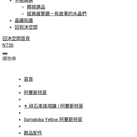
手挑精選
精挑選品
經典展覽廳－有故事的水晶們
晶礦知識
回到沐空間
回沐空間首頁
NT$
0
購物車
首頁
阿賽斯特萊
✴ 碎石串珠項鍊 | 阿賽斯特萊
Satyaloka Yellow 阿賽斯特萊
飾品配件