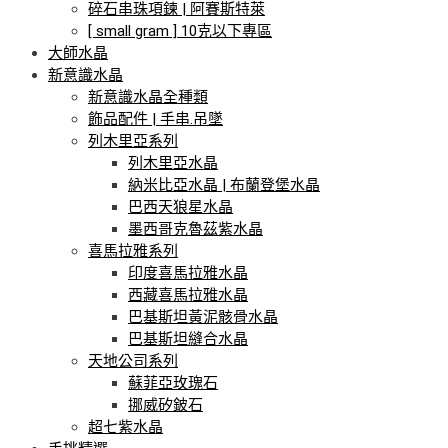
碎石串珠項鍊 | 阿賽斯特萊
[ small gram ] 10克以下專區
大師水晶
新意識水晶
新意識水晶全種類
飾品配件 | 手串.吊墜
列木里亞系列
列木里亞水晶
納米比亞水晶 | 布蘭登堡水晶
巴西天狼星水晶
墨西哥克魯茲紫水晶
喜馬拉雅系列
印度喜馬拉雅水晶
西藏喜馬拉雅水晶
巴基斯坦黃泥骸骨水晶
巴基斯坦縫合水晶
天地公司系列
蘇菲亞玫瑰石
挪威矽鈹石
超七紫水晶