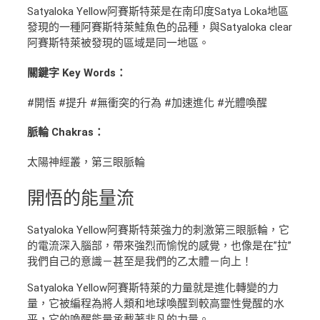
Satyaloka Yellow阿賽斯特萊是在南印度Satya Loka地區
發現的一種阿賽斯特萊鮭魚色的品種，與Satyaloka clear
阿賽斯特萊被發現的區域是同一地區。
關鍵字 Key Words：
#開悟 #提升 #無衝突的行為 #加速進化 #光體喚醒
脈輪 Chakras：
太陽神經叢，第三眼脈輪
開悟的
能量流
Satyaloka Yellow阿賽斯特萊強力的刺激第三眼脈輪，它
的電流深入腦部，帶來強烈而愉悅的感覺，也像是在”拉”
我們自己的意識－甚至是我們的乙太體－向上！
Satyaloka Yellow阿賽斯特萊的力量就是進化轉變的力
量，它被編程為將人類和地球喚醒到較高靈性覺醒的水
平，它的喚醒能量承載著非凡的力量。