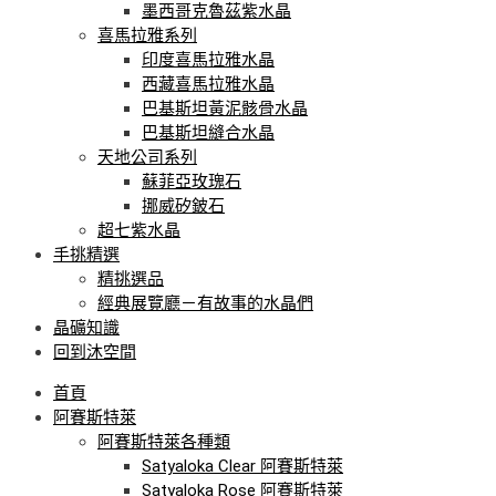
墨西哥克魯茲紫水晶
喜馬拉雅系列
印度喜馬拉雅水晶
西藏喜馬拉雅水晶
巴基斯坦黃泥骸骨水晶
巴基斯坦縫合水晶
天地公司系列
蘇菲亞玫瑰石
挪威矽鈹石
超七紫水晶
手挑精選
精挑選品
經典展覽廳－有故事的水晶們
晶礦知識
回到沐空間
首頁
阿賽斯特萊
阿賽斯特萊各種類
Satyaloka Clear 阿賽斯特萊
Satyaloka Rose 阿賽斯特萊