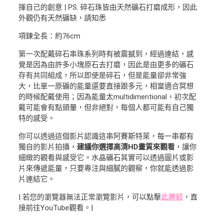
揮自己的創意 | PS. 碎石珠皆由天然礦石打磨成形，因此
外觀仍有天然礦缺，請知悉
項鍊全長：約76cm
第一次配戴碎石串珠系列時有被震撼到，經過連結，感
覺是因為由許多小塊原石去打磨，因此是由更多的礦石
存有共同組成，所以即使是碎石，但是能量卻非常強
大，比單一原礦的能量還要直接跟多元，相當適合冥想
的時候配戴使用；因為能量太multidimentional，初次配
戴可能會有點頭暈，但非絕對，每個人都可能有自己獨
特的感受。
你可以透過這個影片認識這串阿賽斯特萊，每一串都有
獨自的影片拍攝，
建議你選擇高清HD畫質來觀看
，讓你
細緻的觀看與感受它。水晶礦石其實可以透過圖片或影
片來傳遞能量，只要專注與細膩的觀察，你就能透過影
片連結它。
| 若您的瀏覽器無法正常瀏覽影片，可以點擊
此連結
，直
接前往YouTube觀看。|