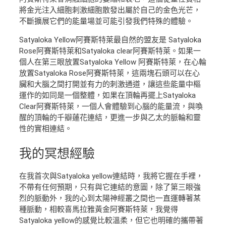
將金光注入細胞刺激細胞散發出屬於自己的金色光芒，
不斷擴展它們的能量場並可能引發我們特殊的體驗。
Satyaloka Yellow阿賽斯特萊最自然的盟友是 Satyaloka
Rose阿賽斯特萊和Satyaloka clear阿賽斯特萊。如果一
個人在第三眼放置Satyaloka Yellow 阿賽斯特萊，在心輪
放置Satyaloka Rose阿賽斯特萊，這兩塊石頭可以在心
臟和大腦之間打開並有力的刺激通道，讓這些能量中樞
運作的如同是一個整體，如果在頂輪再擺上Satyaloka
Clear阿賽斯特萊，一個人會體驗到心腦的能量流，與喚
醒的頂輪的千瓣蓮花連結，更進一步與乙太的脈輪和靈
性的實相連結。
我的
冥想經驗
在我首次與Satyaloka yellow連結時，我將它握在手裡，
不帶有任何預期，只有與它連結的意圖，除了第三眼強
烈的脈動外，我的心到太陽神經叢之間也一直運轉著某
種脈動，相較喜馬拉雅黃金阿賽斯特萊，我覺得
Satyaloka yellow的感覺比較溫柔，但它也明確的攜帶著