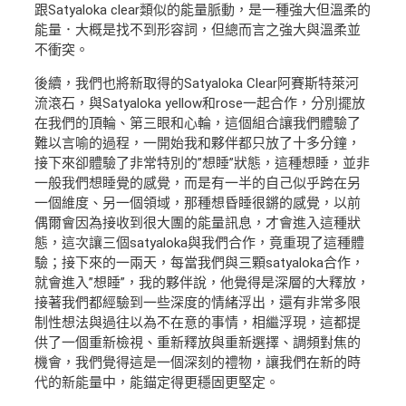
跟Satyaloka clear類似的能量脈動，是一種強大但溫柔的
能量．大概是找不到形容詞，但總而言之強大與溫柔並
不衝突。
後續，我們也將新取得的Satyaloka Clear阿賽斯特萊河
流滾石，與Satyaloka yellow和rose一起合作，分別擺放
在我們的頂輪、第三眼和心輪，這個組合讓我們體驗了
難以言喻的過程，一開始我和夥伴都只放了十多分鐘，
接下來卻體驗了非常特別的”想睡”狀態，這種想睡，並非
一般我們想睡覺的感覺，而是有一半的自己似乎跨在另
一個維度、另一個領域，那種想昏睡很鏘的感覺，以前
偶爾會因為接收到很大團的能量訊息，才會進入這種狀
態，這次讓三個satyaloka與我們合作，竟重現了這種體
驗；接下來的一兩天，每當我們與三顆satyaloka合作，
就會進入”想睡”，我的夥伴說，他覺得是深層的大釋放，
接著我們都經驗到一些深度的情緒浮出，還有非常多限
制性想法與過往以為不在意的事情，相繼浮現，這都提
供了一個重新檢視、重新釋放與重新選擇、調頻對焦的
機會，我們覺得這是一個深刻的禮物，讓我們在新的時
代的新能量中，能錨定得更穩固更堅定。