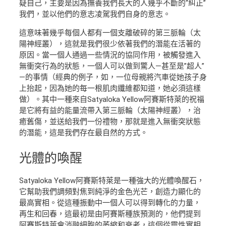
疑自己，主要是因為撫養我們長大的人幾乎不斷的“糾正”
我們，並以他們的意志凌駕我們自身的意志。
這意味著幾乎每個人都有一個支離破碎的第三脈輪（太
陽神經叢），這就是我們很少依著我們的潛能在活著的
原因。當一個人通過一些情況的協同作用，被觸發進入
無衝突行為的狀態，一個人可以做到驚人—甚至是”超人”
—的事情（經典的例子，如，一位母親將汽車從她孩子身
上抬起，因為她的每一根肌肉纖維都知道，她必須這樣
做）。其中一種來自Satyaloka Yellow阿賽斯特萊的祝福
是它將有益的能量流帶入第三脈輪（太陽神經叢），治
癒舊傷，並送給我們一份禮物，那就是進入無衝突狀態
的潛能，這是我們存在最自然的方式。
光體
的喚醒
Satyaloka Yellow阿賽斯特萊是一種強大的光體喚醒石，
它幫助我們調頻對焦到純淨的金色光芒，創造力顯化的
最高實相。從這種振動中一個人可以得到轉化的力量，
再生和回春，這最初是由阿賽斯種族預測的，他們提到
阿賽斯特萊會消融細胞的萎縮和衰老，這個從靈性實相