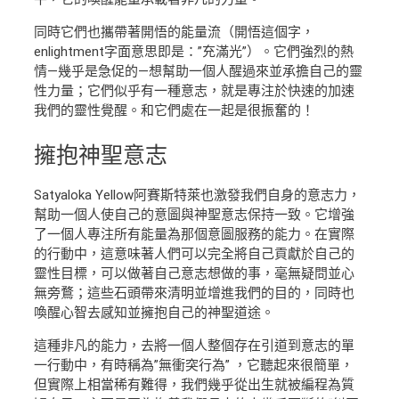
同時它們也攜帶著開悟的能量流（開悟這個字，
enlightment字面意思即是：”充滿光”）。它們強烈的熱
情—幾乎是急促的—想幫助一個人醒過來並承擔自己的靈
性力量；它們似乎有一種意志，就是專注於快速的加速
我們的靈性覺醒。和它們處在一起是很振奮的！
擁抱
神聖意志
Satyaloka Yellow阿賽斯特萊也激發我們自身的意志力，
幫助一個人使自己的意圖與神聖意志保持一致。它增強
了一個人專注所有能量為那個意圖服務的能力。在實際
的行動中，這意味著人們可以完全將自己貢獻於自己的
靈性目標，可以做著自己意志想做的事，毫無疑問並心
無旁鶩；這些石頭帶來清明並增進我們的目的，同時也
喚醒心智去感知並擁抱自己的神聖道途。
這種非凡的能力，去將一個人整個存在引道到意志的單
一行動中，有時稱為”無衝突行為” ，它聽起來很簡單，
但實際上相當稀有難得，我們幾乎從出生就被編程為質