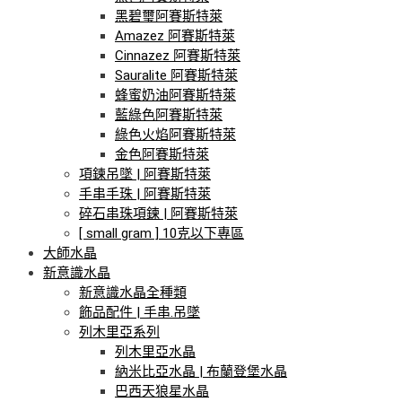
黑碧璽阿賽斯特萊
Amazez 阿賽斯特萊
Cinnazez 阿賽斯特萊
Sauralite 阿賽斯特萊
蜂蜜奶油阿賽斯特萊
藍綠色阿賽斯特萊
綠色火焰阿賽斯特萊
金色阿賽斯特萊
項鍊吊墜 | 阿賽斯特萊
手串手珠 | 阿賽斯特萊
碎石串珠項鍊 | 阿賽斯特萊
[ small gram ] 10克以下專區
大師水晶
新意識水晶
新意識水晶全種類
飾品配件 | 手串.吊墜
列木里亞系列
列木里亞水晶
納米比亞水晶 | 布蘭登堡水晶
巴西天狼星水晶