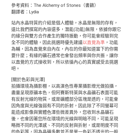
參考資料：The Alchemy of Stones（書籍）
翻譯者：Lydia
站內水晶特質的介紹是個人體驗，水晶是無限的存有，
遠比我們撰寫的內容還多，潛能(功能)無限，依據你跟它
的緣分與雙方合作產生的獨特振動，你可能會經驗到完
全不同的體驗，因此挑選時優先建議
以直覺為準
，功能
為輔，因為直覺來自內在，內在的你最知道當下的你需
要什麼；有緣的礦石通常也會發出頻率與你共振，讓你
以直覺的方式接收到，所以依循內心的真實感受去挑選
吧。
[關於色彩與光澤]
拍攝環境為攝影棚，以高演色性專業攝影燈光做拍攝，
盡量呈現原礦本色，但阿賽斯特萊與水晶礦石表面可能
有反射光線的物質，或是礦體部分區塊是透的，可能會
因角度與光線強弱有不同的折射，因此除了不同螢幕可
能造成影像與實體色澤些微差異外，您收到水晶礦石
後，也會因著您所在環境的光線與明暗不同，可能呈現
略微不同的光澤感、不同的反射與折射，或是明度不同
的色彩等，因為晶礦多數並不是單一色彩不透光的一般