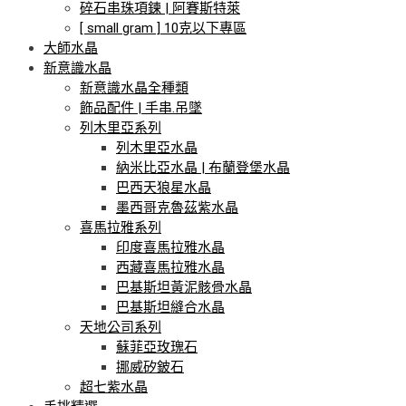
碎石串珠項鍊 | 阿賽斯特萊
[ small gram ] 10克以下專區
大師水晶
新意識水晶
新意識水晶全種類
飾品配件 | 手串.吊墜
列木里亞系列
列木里亞水晶
納米比亞水晶 | 布蘭登堡水晶
巴西天狼星水晶
墨西哥克魯茲紫水晶
喜馬拉雅系列
印度喜馬拉雅水晶
西藏喜馬拉雅水晶
巴基斯坦黃泥骸骨水晶
巴基斯坦縫合水晶
天地公司系列
蘇菲亞玫瑰石
挪威矽鈹石
超七紫水晶