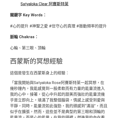
Satyaloka Clear 阿賽斯特萊
關鍵字 Key Words：
#心的提升 #神聖之愛 #信守心的真理 #振動頻率的提升
脈輪 Chakras：
心輪、第三眼、頂輪
西蒙斯
的冥想經驗
這個是發生在西蒙斯身上的經驗：
「當我開始與Satyaloka Rose阿賽斯特萊一起冥想，在
幾秒鐘內，我能感覺到一股柔軟而有力量的能量流進入
我的心中，接著，從心中升起的甜美而強壯的能量流幾
乎是立即向上，填滿了我整個腦袋，情感上感受到愛與
平靜，同時，能量流如此強勁，我的頭感到“滿溢”，而且
似乎在擴張，然而，這些並不是典型的第三眼和頂輪的
能量流，而是心的能量，在我的頭裡，然後我的內在看