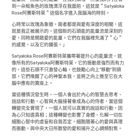
到一朵鮭魚色的玫瑰漂浮在我面前，這就是＂Satyaloka
Rose阿賽斯特萊＂這個名字進入我腦海的時刻。
心時常以玫瑰為象徵，兩者都是與愛有深度的相關，這
就是我正被展示的，這個新的石頭能的能量流是深刻的
愛，同時是開啟愛的能量。它們在我腦裡充滿了＂心＂
的感覺，以及它的擴張。」
Satyaloka Rose阿賽斯特萊攜帶著提升心的能量流，就
像所有的Satyaloka阿賽斯特萊，它的振動是強烈而有力
的，這些石頭不只激發心輪，也鼓勵心向上“移動”到頭
部，它們喚醒了心的神聖本我，並將之向上推至它在大
腦中應有的寶座上。
當這種情況發生時，一個人會出於內心的智慧去思考、
說話和行動，心智與大腦接著會成為心的侍者，當這個
轉變完全實現了，一個人就可以真實的說話和行動，因
為心只知道真相；這種轉變也影響了身體，化解一切在
細胞心智中的虛妄和自我否定，細胞隨著心的愛與真理
而振動，與中央大日所散發的愛和揚升之心調頻對焦。