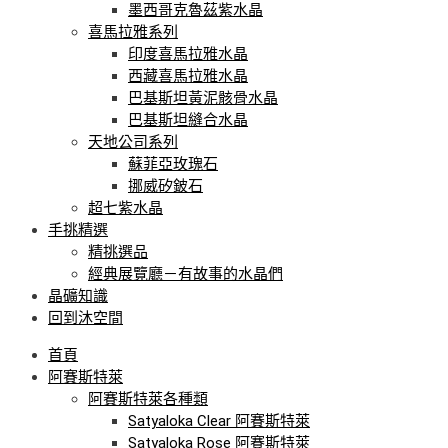
墨西哥克魯茲紫水晶
喜馬拉雅系列
印度喜馬拉雅水晶
西藏喜馬拉雅水晶
巴基斯坦黃泥骸骨水晶
巴基斯坦縫合水晶
天地公司系列
蘇菲亞玫瑰石
挪威矽鈹石
超七紫水晶
手挑精選
精挑選品
經典展覽廳－有故事的水晶們
晶礦知識
回到沐空間
首頁
阿賽斯特萊
阿賽斯特萊各種類
Satyaloka Clear 阿賽斯特萊
Satyaloka Rose 阿賽斯特萊