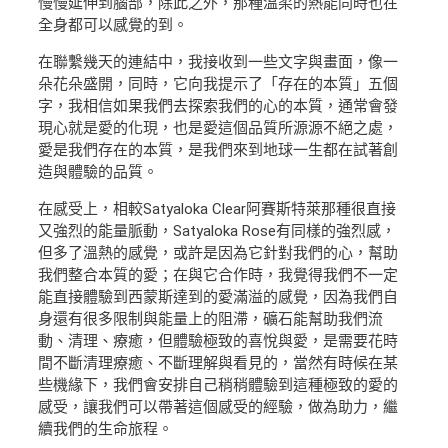
慢慢延伸到腦部，除此之外，那種溫柔的熱能同時也在
全身都可以感覺的到。
在聯繫幾天的連結中，我接收到一些文字與畫面，像一
朵花朵盛開，同時，它向我提示了「存在的本質」五個
字，我相信如果我們去探索我們的心的本質，通常會發
現心就是愛的化現，也是愛這個品質所源源不絕之處，
愛是我們存在的本質，是我們來到地球一生都在試著創
造與體驗的品質。
在感受上，相較Satyaloka Clear阿賽斯特萊那種很直接
又強烈的能量脈動，Satyaloka Rose有同樣的強烈感，
但多了溫熱的感覺，或許是因為它針對我們的心，幫助
我們整合本質的愛；在與它合作時，我覺得我們不一定
能直接體驗到西蒙斯達到的愛滿溢的感覺，因為我們自
身還有很多限制與能量上的阻滯，礦石能幫助我們流
動、清理、療癒，但體驗極致的喜悅與愛，是需要花時
間不斷清理療癒、不斷理解與看見的，當然有時候在某
些機緣下，我們會安排自己稍稍體驗到這種極致的愛的
感受，讓我們可以帶著這個感受的經驗，做為助力，繼
續我們的生命旅程。