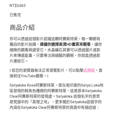
NT$
3,663
已售完
商品介紹
你可以透過這個影片認識這顆阿賽斯特萊，每一顆都有
獨自的影片拍攝，
建議你選擇高清HD畫質來觀看
，讓你
細緻的觀看與感受它。水晶礦石其實可以透過圖片或影
片來傳遞能量，只要專注與細膩的觀察，你就能透過影
片連結它。
| 若您的瀏覽器無法正常瀏覽影片，可以點擊
此連結
，直
接前往YouTube觀看。|
Satyaloka Rose阿賽斯特萊，是在南印度的Satya Loka地
區發現的鮭魚色種類的阿賽斯特萊，這是原本Satyaloka
Clear阿賽斯特萊的發現處。Satyaloka 這個名字的意思
是梵語中的「真理之地」，更多關於Satyaloka這個字的
內涵在Satyaloka Clear阿賽斯特萊的頁面中有描述過：