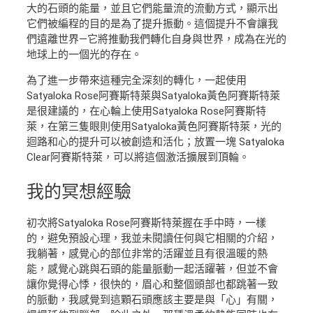
大的石頭的能量，並且它們能量流的流動方式，顯示出
它們被編程的目的是為了提升振動。這個提升不會讓我
們遠離世界—它將推動我們轉化自身與世界，成為在光的
地球上的一個光的存在。
為了進一步帶來這種完全深刻的轉化，一起使用
Satyaloka Rose阿賽斯特萊與Satyaloka黃色阿賽斯特萊
是很建議的，在心輪上使用Satyaloka Rose阿賽斯特
萊，在第三隻眼則使用Satyaloka黃色阿賽斯特萊，光的
迴路和心的提升可以被創造和活化；放置一塊 Satyaloka
Clear阿賽斯特萊，可以將這個激活擴展到頂輪。
我的
冥想經驗
初次將Satyaloka Rose阿賽斯特萊握在手中時，一樣
的，避免預設心理，我並未閱讀任何與它相關的介紹，
我躺著，感覺心的部位非常的活躍並且有很溫暖的熱
能，感覺心跳與石頭的能量脈動一起活躍著，但並不會
讓你覺得心悸，很快的，眉心和整個頭部也都跳著一致
的脈動，我感覺到這顆石頭應該主要是與「心」有關，