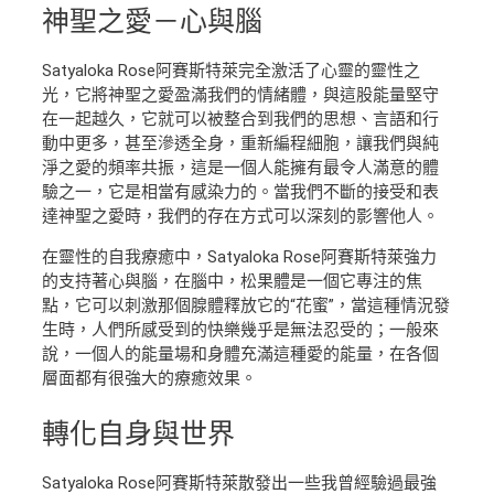
神聖之愛
－心與腦
Satyaloka Rose阿賽斯特萊完全激活了心靈的靈性之
光，它將神聖之愛盈滿我們的情緒體，與這股能量堅守
在一起越久，它就可以被整合到我們的思想、言語和行
動中更多，甚至滲透全身，重新編程細胞，讓我們與純
淨之愛的頻率共振，這是一個人能擁有最令人滿意的體
驗之一，它是相當有感染力的。當我們不斷的接受和表
達神聖之愛時，我們的存在方式可以深刻的影響他人。
在靈性的自我療癒中，Satyaloka Rose阿賽斯特萊強力
的支持著心與腦，在腦中，松果體是一個它專注的焦
點，它可以刺激那個腺體釋放它的“花蜜”，當這種情況發
生時，人們所感受到的快樂幾乎是無法忍受的；一般來
說，一個人的能量場和身體充滿這種愛的能量，在各個
層面都有很強大的療癒效果。
轉化
自身與世界
Satyaloka Rose阿賽斯特萊散發出一些我曾經驗過最強