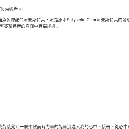
Tube觀看。|
發現的鮭魚色種類的阿賽斯特萊，這是原本Satyaloka Clear阿賽斯特萊的
lear阿賽斯特萊的頁面中有描述過：
幾秒鐘內，我能感覺到一股柔軟而有力量的能量流進入我的心中，接著，從