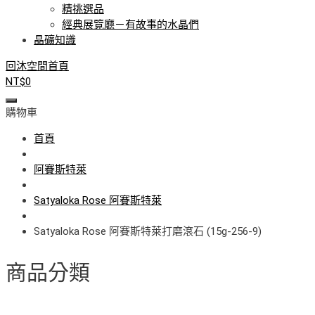
精挑選品
經典展覽廳－有故事的水晶們
晶礦知識
回沐空間首頁
NT$
0
購物車
首頁
阿賽斯特萊
Satyaloka Rose 阿賽斯特萊
Satyaloka Rose 阿賽斯特萊打磨滾石 (15g-256-9)
商品分類