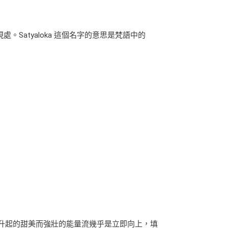
發現處。Satyaloka 這個名字的意思是梵語中的
心中升起的甜美而強壯的能量流幾乎是立即向上，填