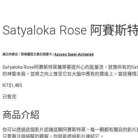
Satyaloka Rose 阿賽斯
兩日內寄出｜附美國官方真石保證卡 |
Azozeo Super-Activated
Satyaloka Rose阿賽斯特萊攜帶著提升心的能量流，就像所有
的神聖本我，並將之向上推至它在大腦中應有的寶座上。當這種情
NT$
1,485
已售完
商品介紹
你可以透過這個影片認識這顆阿賽斯特萊，每一顆都有獨自的影片
只要專注與細膩的觀察，你就能透過影片連結它。