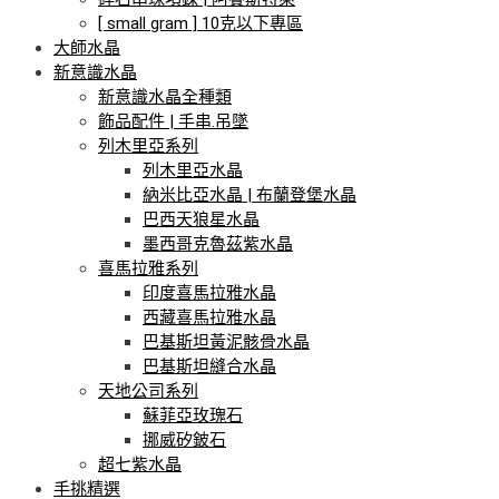
[ small gram ] 10克以下專區
大師水晶
新意識水晶
新意識水晶全種類
飾品配件 | 手串.吊墜
列木里亞系列
列木里亞水晶
納米比亞水晶 | 布蘭登堡水晶
巴西天狼星水晶
墨西哥克魯茲紫水晶
喜馬拉雅系列
印度喜馬拉雅水晶
西藏喜馬拉雅水晶
巴基斯坦黃泥骸骨水晶
巴基斯坦縫合水晶
天地公司系列
蘇菲亞玫瑰石
挪威矽鈹石
超七紫水晶
手挑精選