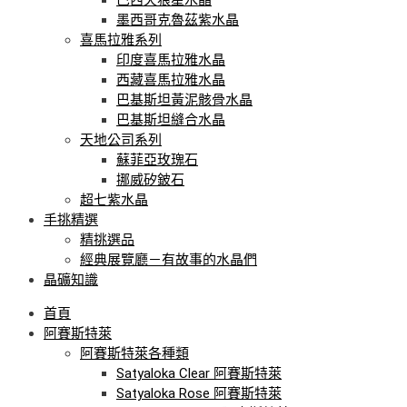
墨西哥克魯茲紫水晶
喜馬拉雅系列
印度喜馬拉雅水晶
西藏喜馬拉雅水晶
巴基斯坦黃泥骸骨水晶
巴基斯坦縫合水晶
天地公司系列
蘇菲亞玫瑰石
挪威矽鈹石
超七紫水晶
手挑精選
精挑選品
經典展覽廳－有故事的水晶們
晶礦知識
首頁
阿賽斯特萊
阿賽斯特萊各種類
Satyaloka Clear 阿賽斯特萊
Satyaloka Rose 阿賽斯特萊