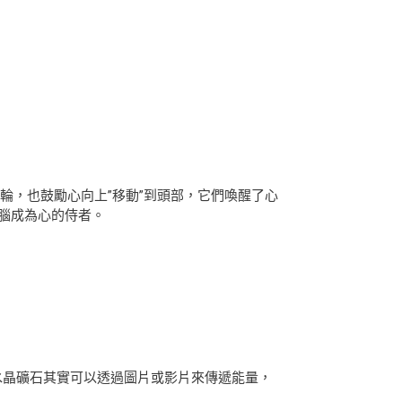
激發心輪，也鼓勵心向上”移動”到頭部，它們喚醒了心
腦成為心的侍者。
水晶礦石其實可以透過圖片或影片來傳遞能量，