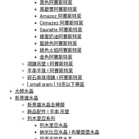
黑色阿賽斯特萊
黑碧璽阿賽斯特萊
Amazez 阿賽斯特萊
Cinnazez 阿賽斯特萊
Sauralite 阿賽斯特萊
蜂蜜奶油阿賽斯特萊
藍綠色阿賽斯特萊
綠色火焰阿賽斯特萊
金色阿賽斯特萊
項鍊吊墜 | 阿賽斯特萊
手串手珠 | 阿賽斯特萊
碎石串珠項鍊 | 阿賽斯特萊
[ small gram ] 10克以下專區
大師水晶
新意識水晶
新意識水晶全種類
飾品配件 | 手串.吊墜
列木里亞系列
列木里亞水晶
納米比亞水晶 | 布蘭登堡水晶
巴西天狼星水晶