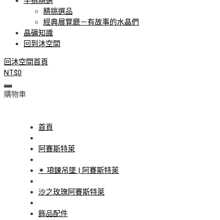
手挑精選
精挑選品
經典展覽廳－有故事的水晶們
晶礦知識
回到沐空間
回沐空間首頁
NT$
0
購物車
首頁
阿賽斯特萊
✴ 項鍊吊墜 | 阿賽斯特萊
沙之玫瑰阿賽斯特萊
飾品配件