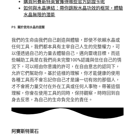
購買阿賽斯特萊會獲得哪些官方認證卡呢
如何與水晶連結：帶你跳脫水晶功效的框架，體驗
水晶無限的潛能
PS.
關於使用水晶的提醒
我們的生命由我們自己創造與體驗，即使不依賴水晶或
任何工具，我們都本具有主宰自己人生的完整權力，可
以僅透過自己的力量去體驗自己，邁向靈魂目標，而這
些輔助工具是在我們尚未完整100%認識與信任自己的情
況下，可以經由你意識的許可，在自由意志的認同下，
允許它們幫助你。基於這樣的理解，你才能健康的使用
各種工具而不會忘記你自己才是讓一切有效的那個人，
才不會將力量交付在外在工具或任何人事物。帶著這個
理解，你會在使用工具的同時，保持觀察，時時回到自
身去反思，為自己的生命負完全的責任。
阿賽斯特萊石