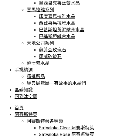
墨西哥克魯茲紫水晶
喜馬拉雅系列
印度喜馬拉雅水晶
西藏喜馬拉雅水晶
巴基斯坦黃泥骸骨水晶
巴基斯坦縫合水晶
天地公司系列
蘇菲亞玫瑰石
挪威矽鈹石
超七紫水晶
手挑精選
精挑選品
經典展覽廳－有故事的水晶們
晶礦知識
回到沐空間
首頁
阿賽斯特萊
阿賽斯特萊各種類
Satyaloka Clear 阿賽斯特萊
Satyaloka Rose 阿賽斯特萊