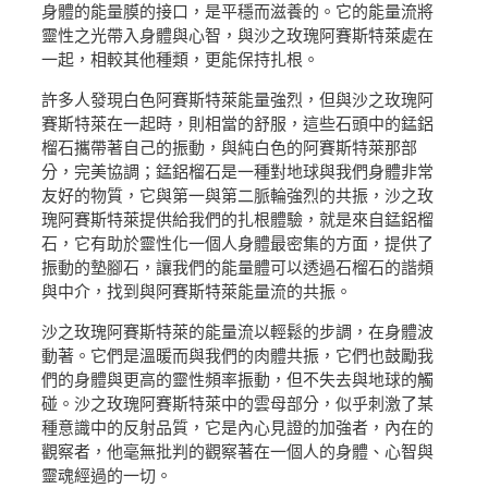
身體的能量膜的接口，是平穩而滋養的。它的能量流將
靈性之光帶入身體與心智，與沙之玫瑰阿賽斯特萊處在
一起，相較其他種類，更能保持扎根。
許多人發現白色阿賽斯特萊能量強烈，但與沙之玫瑰阿
賽斯特萊在一起時，則相當的舒服，這些石頭中的錳鋁
榴石攜帶著自己的振動，與純白色的阿賽斯特萊那部
分，完美協調；錳鋁榴石是一種對地球與我們身體非常
友好的物質，它與第一與第二脈輪強烈的共振，沙之玫
瑰阿賽斯特萊提供給我們的扎根體驗，就是來自錳鋁榴
石，它有助於靈性化一個人身體最密集的方面，提供了
振動的墊腳石，讓我們的能量體可以透過石榴石的諧頻
與中介，找到與阿賽斯特萊能量流的共振。
沙之玫瑰阿賽斯特萊的能量流以輕鬆的步調，在身體波
動著。它們是溫暖而與我們的肉體共振，它們也鼓勵我
們的身體與更高的靈性頻率振動，但不失去與地球的觸
碰。沙之玫瑰阿賽斯特萊中的雲母部分，似乎刺激了某
種意識中的反射品質，它是內心見證的加強者，內在的
觀察者，他毫無批判的觀察著在一個人的身體、心智與
靈魂經過的一切。