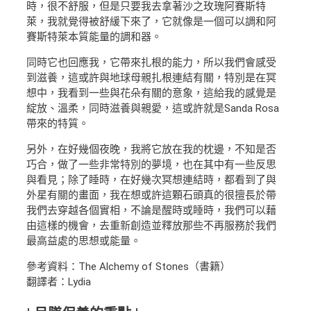
時，很不舒服，但是只要我去拿著沙之玫瑰阿賽斯特
萊，我就覺得被舒緩下來了，它就像是一個可以調和阿
賽斯特萊本質能量的調和器。
同時它也回應我，它帶來扎根的能力，所以我們會感受
到滋養，這或許與地球母親扎根連結有關，特別是在冥
想中，我看到一些與花朵有關的意象，這給我的感覺是
綻放、溫柔，同時滋養與親愛，這或許就是Sanda Rosa
帶來的特質。
另外，在好幾個夜晚，我將它放在我的枕邊，不知是否
巧合，做了一些非常特別的夢境，也在其中有一些反思
與看見；除了睡時，在好幾次冥想連結時，都看到了與
外星有關的畫面，我在想或許這顆石頭真的很擅長於帶
我們去穿越各個實相，不論是醒時或睡時，我們可以藉
由這樣的機會，去重新創造並釋放那些不再服務於我們
最高益處的思想或能量。
參考資料：The Alchemy of Stones（書籍）
翻譯者：Lydia