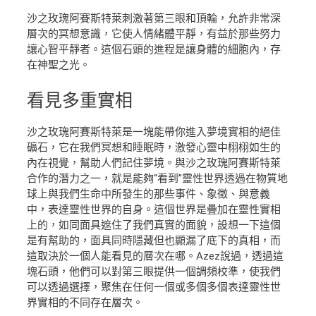
沙之玫瑰阿賽斯特萊刺激著第三眼和頂輪，允許非常深
層次的冥想意識，它使人情緒體平靜，有益於那些努力
讓心智平靜者。這個石頭的進程是讓身體的細胞內，存
在神聖之光。
看見
多重實相
沙之玫瑰阿賽斯特萊是一塊能帶你進入夢境實相的絕佳
礦石，它在我們冥想和睡眠時，激發心靈中栩栩如生的
內在視覺，幫助人們記住夢境。與沙之玫瑰阿賽斯特萊
合作的潛力之一，就是能夠“看到”靈性世界透過在物質地
球上與我們生命中所發生的那些事件、象徵、與意義
中，表達靈性世界的自身。這個世界是疊加在靈性實相
上的，如同面具遮住了我們真實的面貌，設想一下這個
是有幫助的，面具同時隱藏但也顯漏了底下的真相，而
這取決於一個人能看見的層次在哪。Azez說過，透過這
塊石頭，他們可以對第三眼提供一個調頻校準，使我們
可以透過選擇，聚焦在任何一個或多個多個表達靈性世
界實相的不同存在層次。