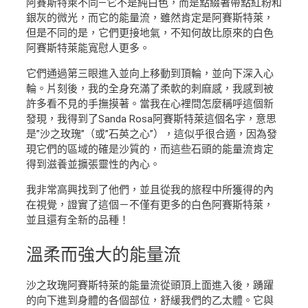
阿賽斯特萊不同—它不是純白色，而是點綴著帶點紅粉和
銀灰的微光，而它的能量流，雖然肯定是阿賽斯特萊，
但是不同的是，它們更接地氣，不知何故比原來的白色
阿賽斯特萊能寬慰人更多。
它們通過第三眼進入並向上移動到頂輪，並向下深入心
輪。片刻後，我的全身充滿了柔軟的刺麻感，我感到被
許多看不見的手撫摸著。當我在心裡問怎麼稱呼這個新
發現，我得到了Sanda Rosa阿賽斯特萊這個名字，意思
是”沙之玫瑰”（或”石英之心”），這似乎很合適，因為發
現它們的區域的確是沙質的，而這些石頭的能量流肯定
得到滋養並擴張靈性的內心。
我非常高興找到了他們，並且從我的旅程中所獲得的內
在視覺，證實了這個－不僅有更多的白色阿賽斯特萊，
並且還有全新的品種！
溫柔
而強大的能量流
沙之玫瑰阿賽斯特萊的能量流從頭頂上面進入後，踴躍
的向下進到身體的各個部位，舒緩我們的乙太體。它與