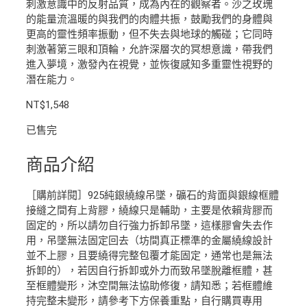
刺激意識中的反射品質，成為內在的觀察者。沙之玫瑰
的能量流溫暖的與我們的肉體共振，鼓勵我們的身體與
更高的靈性頻率振動，但不失去與地球的觸碰；它同時
刺激著第三眼和頂輪，允許深層次的冥想意識，帶我們
進入夢境，激發內在視覺，並恢復感知多重靈性視野的
潛在能力。
NT$
1,548
已售完
商品介紹
［購前詳閱］925純銀繞線吊墜，礦石的背面與銀線框體
接縫之間有上背膠，繞線只是輔助，主要是依賴背膠而
固定的，所以請勿自行強力拆卸吊墜，這樣膠會失去作
用，吊墜無法固定回去（坊間真正標準的金屬繞線設計
並不上膠，且要繞得完整包覆才能固定，通常也是無法
拆卸的），若因自行拆卸或外力而致吊墜脫離框體，甚
至框體變形，沐空間無法協助修復，請知悉；若框體維
持完整未變形，請參考下方保養重點，自行購買專用