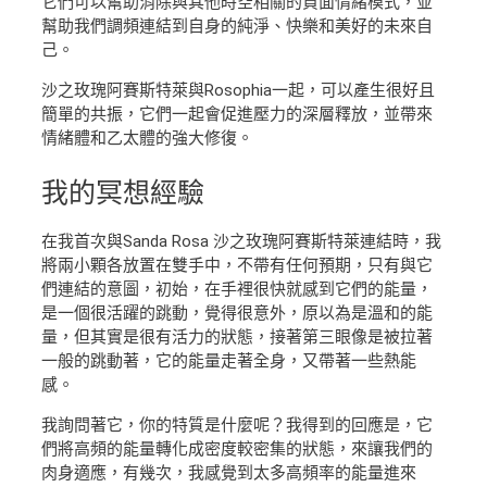
它們可以幫助消除與其他時空相關的負面情緒模式，並
幫助我們調頻連結到自身的純淨、快樂和美好的未來自
己。
沙之玫瑰阿賽斯特萊與Rosophia一起，可以產生很好且
簡單的共振，它們一起會促進壓力的深層釋放，並帶來
情緒體和乙太體的強大修復。
我的
冥想經驗
在我首次與Sanda Rosa 沙之玫瑰阿賽斯特萊連結時，我
將兩小顆各放置在雙手中，不帶有任何預期，只有與它
們連結的意圖，初始，在手裡很快就感到它們的能量，
是一個很活躍的跳動，覺得很意外，原以為是溫和的能
量，但其實是很有活力的狀態，接著第三眼像是被拉著
一般的跳動著，它的能量走著全身，又帶著一些熱能
感。
我詢問著它，你的特質是什麼呢？我得到的回應是，它
們將高頻的能量轉化成密度較密集的狀態，來讓我們的
肉身適應，有幾次，我感覺到太多高頻率的能量進來