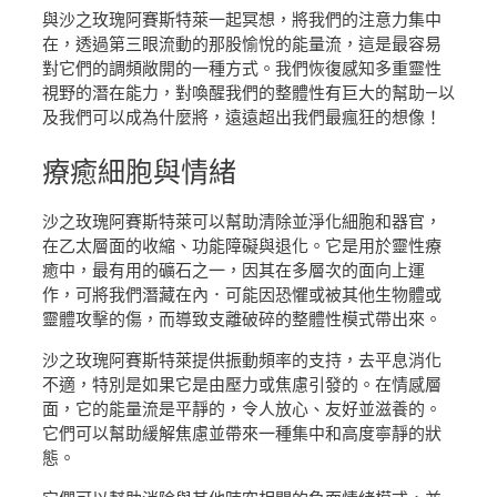
與沙之玫瑰阿賽斯特萊一起冥想，將我們的注意力集中
在，透過第三眼流動的那股愉悅的能量流，這是最容易
對它們的調頻敞開的一種方式。我們恢復感知多重靈性
視野的潛在能力，對喚醒我們的整體性有巨大的幫助—以
及我們可以成為什麼將，遠遠超出我們最瘋狂的想像！
療癒
細胞與情緒
沙之玫瑰阿賽斯特萊可以幫助清除並淨化細胞和器官，
在乙太層面的收縮、功能障礙與退化。它是用於靈性療
癒中，最有用的礦石之一，因其在多層次的面向上運
作，可將我們潛藏在內．可能因恐懼或被其他生物體或
靈體攻擊的傷，而導致支離破碎的整體性模式帶出來。
沙之玫瑰阿賽斯特萊提供振動頻率的支持，去平息消化
不適，特別是如果它是由壓力或焦慮引發的。在情感層
面，它的能量流是平靜的，令人放心、友好並滋養的。
它們可以幫助緩解焦慮並帶來一種集中和高度寧靜的狀
態。