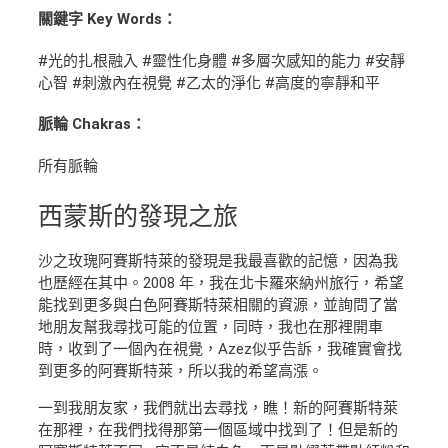
關鍵字 Key Words：
#光的扎根融入 #靈性化身體 #多層次感知的能力 #安靜
心智 #刺激內在視覺 #乙太的淨化 #高度的寧靜和平
脈輪 Chakras：
所有脈輪
西蒙斯
的發現之旅
沙之玫瑰阿賽斯特萊的發現是我最喜歡的記憶，因為我
也歷經在其中。2008 年，我在北卡羅來納州旅行，希望
能找到更多與白色阿賽斯特萊相關的資源，並詢問了當
地朋友幫我尋找可能的位置，同時，我也在那裡開車
時，收到了一個內在視覺，Azez似乎告訴，我確實會找
到更多的阿賽斯特萊，所以我的希望高漲。
一到我朋友家，我們就出去尋找，瞧！新的阿賽斯特萊
在那裡，在我們找得那第一個區域中找到了！但是新的