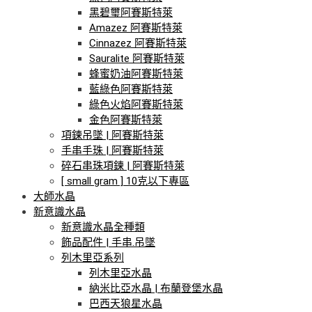
黑碧璽阿賽斯特萊
Amazez 阿賽斯特萊
Cinnazez 阿賽斯特萊
Sauralite 阿賽斯特萊
蜂蜜奶油阿賽斯特萊
藍綠色阿賽斯特萊
綠色火焰阿賽斯特萊
金色阿賽斯特萊
項鍊吊墜 | 阿賽斯特萊
手串手珠 | 阿賽斯特萊
碎石串珠項鍊 | 阿賽斯特萊
[ small gram ] 10克以下專區
大師水晶
新意識水晶
新意識水晶全種類
飾品配件 | 手串.吊墜
列木里亞系列
列木里亞水晶
納米比亞水晶 | 布蘭登堡水晶
巴西天狼星水晶