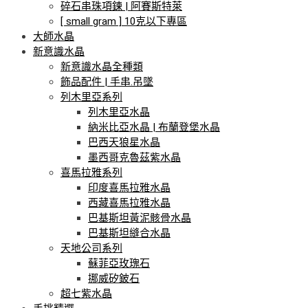
碎石串珠項鍊 | 阿賽斯特萊
[ small gram ] 10克以下專區
大師水晶
新意識水晶
新意識水晶全種類
飾品配件 | 手串.吊墜
列木里亞系列
列木里亞水晶
納米比亞水晶 | 布蘭登堡水晶
巴西天狼星水晶
墨西哥克魯茲紫水晶
喜馬拉雅系列
印度喜馬拉雅水晶
西藏喜馬拉雅水晶
巴基斯坦黃泥骸骨水晶
巴基斯坦縫合水晶
天地公司系列
蘇菲亞玫瑰石
挪威矽鈹石
超七紫水晶