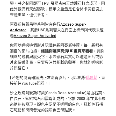
膠，將之黏回即可 | PS. 吊墜皆由天然礦石打磨成形，因
此外觀仍有天然礦缺；標示之重量是包含背卡與套袋之
整體重量，僅供參考。
阿賽斯特萊吊墜系列皆有進行
Azozeo Super-
Activated
：其餘H&E系列若未在頁面上標示則代表未經
過
Azozeo Super-Activated
你可以透過這個影片認識這顆阿賽斯特萊，每一顆都有
獨自的影片拍攝，
建議你選擇高清HD畫質來觀看
，讓你
細緻的觀看與感受它。水晶礦石其實可以透過圖片或影
片來傳遞能量，只要專注與細膩的觀察，你就能透過影
片連結它。
| 若您的瀏覽器無法正常瀏覽影片，可以點擊
此連結
，直
接前往YouTube觀看。|
沙之玫瑰阿賽斯特萊(Sanda Rosa Azeztulite)是由石英、
白長石、錳鋁榴石和雲母組成的，它於 2008 年在北卡羅
來納州被發現。顏色主要是不透明的白色，紅粉色石榴
石斑點和閃閃發光的銀灰色雲母點狀。