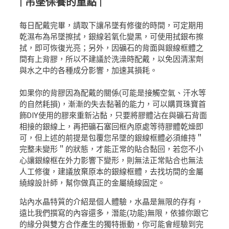
| 吊墜保養的重點 |
每日配戴完畢，請取下讓吊墜有修復的時間，可定期用
乾濕布為吊墜擦拭，銀線若氧化變黑，可使用拭銀布擦
拭，即可恢復光亮；另外，因礦石的背面與銀線框體之
間有上背膠，所以不建議於洗澡時配戴，以免因清潔劑
與水之中的各種成分影響，加速其損耗。
如果你的背膠因為配戴的關係(可能是接觸空氣、汗水等
的自然耗損)，漸漸的失去黏著的能力，可以購買珠寶首
飾DIY使用的膠來重新沾黏，只要將膠體沾在與礦石背面
相接的銀線上，再把礦石塞回框內原處等待膠體乾燥即
可，但上述的前提是包覆您吊墜的銀線框體必須維持＂
完整未變形＂的狀態，才能正常的貼合黏回，若您不小
心讓銀線框在外力影響下變形，則無法正常貼合也無法
人工修復，建議放棄原本的銀線框體，去找坊間的金屬
繞線設計師，幫你做真正的金屬繞線固定。
站內水晶特質的介紹是個人體驗，水晶是無限的存有，
遠比我們撰寫的內容還多，潛能(功能)無限，依據你跟它
的緣分與雙方合作產生的獨特振動，你可能會經驗到完