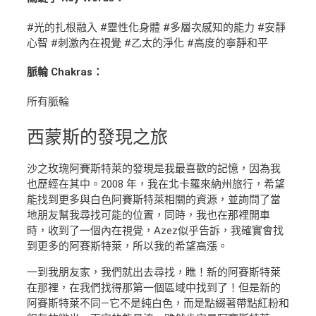
#光的扎根融入 #靈性化身體 #多層次感知的能力 #安靜
心智 #刺激內在視覺 #乙太的淨化 #高度的寧靜和平
脈輪 Chakras：
所有脈輪
西蒙斯
的發現之旅
沙之玫瑰阿賽斯特萊的發現是我最喜歡的記憶，因為我
也歷經在其中。2008 年，我在北卡羅來納州旅行，希望
能找到更多與白色阿賽斯特萊相關的資源，並詢問了當
地朋友幫我尋找可能的位置，同時，我也在那裡開車
時，收到了一個內在視覺，Azez似乎告訴，我確實會找
到更多的阿賽斯特萊，所以我的希望高漲。
一到我朋友家，我們就出去尋找，瞧！新的阿賽斯特萊
在那裡，在我們找得那第一個區域中找到了！但是新的
阿賽斯特萊不同—它不是純白色，而是點綴著帶點紅粉和