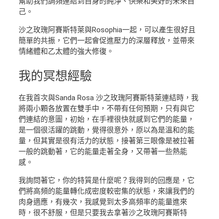
幫助我們調頻連結到自身的純淨、快樂和美好的未來自
己。
沙之玫瑰阿賽斯特萊與Rosophia一起，可以產生很好且
簡單的共振，它們一起會促進壓力的深層釋放，並帶來
情緒體和乙太體的強大修復。
我的
冥想經驗
在我首次與Sanda Rosa 沙之玫瑰阿賽斯特萊連結時，我
將兩小顆各放置在雙手中，不帶有任何預期，只有與它
們連結的意圖，初始，在手裡很快就感到它們的能量，
是一個很活躍的跳動，覺得很意外，原以為是溫和的能
量，但其實是很有活力的狀態，接著第三眼像是被拉著
一般的跳動著，它的能量走著全身，又帶著一些熱能
感。
我詢問著它，你的特質是什麼呢？我得到的回應是，它
們將高頻的能量轉化成密度較密集的狀態，來讓我們的
肉身適應，有幾次，我感覺到太多高頻率的能量進來
時，很不舒服，但是只要我去拿著沙之玫瑰阿賽斯特