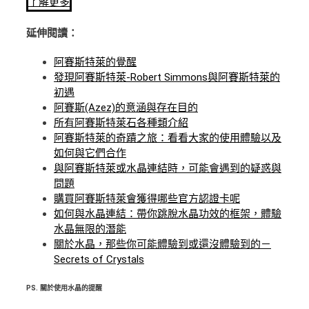
了解更多
延伸閱讀：
阿賽斯特萊的覺醒
發現阿賽斯特萊-Robert Simmons與阿賽斯特萊的
初遇
阿賽斯(Azez)的意涵與存在目的
所有阿賽斯特萊石各種類介紹
阿賽斯特萊的奇蹟之旅：看看大家的使用體驗以及
如何與它們合作
與阿賽斯特萊或水晶連結時，可能會遇到的疑惑與
問題
購買阿賽斯特萊會獲得哪些官方認證卡呢
如何與水晶連結：帶你跳脫水晶功效的框架，體驗
水晶無限的潛能
關於水晶，那些你可能體驗到或還沒體驗到的－
Secrets of Crystals
PS.
關於使用水晶的提醒