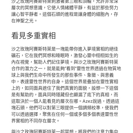
沙之玫瑰阿賽斯特萊刺激著第三眼和頂輪，允許非常深
層次的冥想意識，它使人情緒體平靜，有益於那些努力
讓心智平靜者。這個石頭的進程是讓身體的細胞內，存
在神聖之光。
看見
多重實相
沙之玫瑰阿賽斯特萊是一塊能帶你進入夢境實相的絕佳
礦石，它在我們冥想和睡眠時，激發心靈中栩栩如生的
內在視覺，幫助人們記住夢境。與沙之玫瑰阿賽斯特萊
合作的潛力之一，就是能夠“看到”靈性世界透過在物質地
球上與我們生命中所發生的那些事件、象徵、與意義
中，表達靈性世界的自身。這個世界是疊加在靈性實相
上的，如同面具遮住了我們真實的面貌，設想一下這個
是有幫助的，面具同時隱藏但也顯漏了底下的真相，而
這取決於一個人能看見的層次在哪。Azez說過，透過這
塊石頭，他們可以對第三眼提供一個調頻校準，使我們
可以透過選擇，聚焦在任何一個或多個多個表達靈性世
界實相的不同存在層次。
與沙之玫瑰阿賽斯特萊一起冥想，將我們的注意力集中