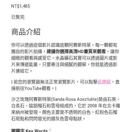
NT$
1,485
已售完
商品介紹
你可以透過這個影片認識這顆阿賽斯特萊，每一顆都有
獨自的影片拍攝，
建議你選擇高清HD畫質來觀看
，讓你
細緻的觀看與感受它。水晶礦石其實可以透過圖片或影
片來傳遞能量，只要專注與細膩的觀察，你就能透過影
片連結它。
| 若您的瀏覽器無法正常瀏覽影片，可以點擊
此連結
，直
接前往YouTube觀看。|
沙之玫瑰阿賽斯特萊(Sanda Rosa Azeztulite)是由石英、
白長石、錳鋁榴石和雲母組成的，它於 2008 年在北卡羅
來納州被發現。顏色主要是不透明的白色，紅粉色石榴
石斑點和閃閃發光的銀灰色雲母點狀。
關鍵字 Key Words：