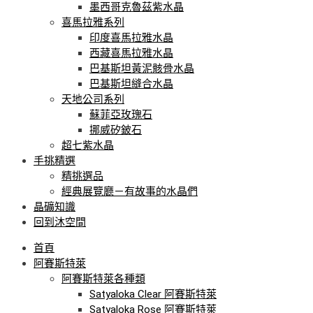
墨西哥克魯茲紫水晶
喜馬拉雅系列
印度喜馬拉雅水晶
西藏喜馬拉雅水晶
巴基斯坦黃泥骸骨水晶
巴基斯坦縫合水晶
天地公司系列
蘇菲亞玫瑰石
挪威矽鈹石
超七紫水晶
手挑精選
精挑選品
經典展覽廳－有故事的水晶們
晶礦知識
回到沐空間
首頁
阿賽斯特萊
阿賽斯特萊各種類
Satyaloka Clear 阿賽斯特萊
Satyaloka Rose 阿賽斯特萊