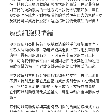
在，透過第三眼流動的那股愉悅的能量流，這是最容易
對它們的調頻敞開的一種方式。我們恢復感知多重靈性
視野的潛在能力，對喚醒我們的整體性有巨大的幫助—以
及我們可以成為什麼將，遠遠超出我們最瘋狂的想像！
療癒
細胞與情緒
沙之玫瑰阿賽斯特萊可以幫助清除並淨化細胞和器官，
在乙太層面的收縮、功能障礙與退化。它是用於靈性療
癒中，最有用的礦石之一，因其在多層次的面向上運
作，可將我們潛藏在內．可能因恐懼或被其他生物體或
靈體攻擊的傷，而導致支離破碎的整體性模式帶出來。
沙之玫瑰阿賽斯特萊提供振動頻率的支持，去平息消化
不適，特別是如果它是由壓力或焦慮引發的。在情感層
面，它的能量流是平靜的，令人放心、友好並滋養的。
它們可以幫助緩解焦慮並帶來一種集中和高度寧靜的狀
態。
它們可以幫助消除與其他時空相關的負面情緒模式，並