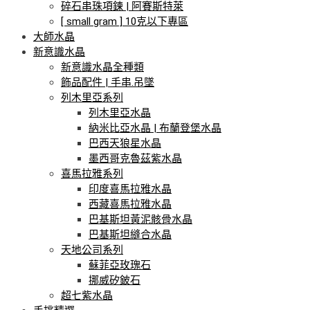
碎石串珠項鍊 | 阿賽斯特萊
[ small gram ] 10克以下專區
大師水晶
新意識水晶
新意識水晶全種類
飾品配件 | 手串.吊墜
列木里亞系列
列木里亞水晶
納米比亞水晶 | 布蘭登堡水晶
巴西天狼星水晶
墨西哥克魯茲紫水晶
喜馬拉雅系列
印度喜馬拉雅水晶
西藏喜馬拉雅水晶
巴基斯坦黃泥骸骨水晶
巴基斯坦縫合水晶
天地公司系列
蘇菲亞玫瑰石
挪威矽鈹石
超七紫水晶