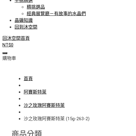
手挑精選
精挑選品
經典展覽廳－有故事的水晶們
晶礦知識
回到沐空間
回沐空間首頁
NT$
0
購物車
首頁
阿賽斯特萊
沙之玫瑰阿賽斯特萊
沙之玫瑰阿賽斯特萊 (15g-263-2)
商品分類