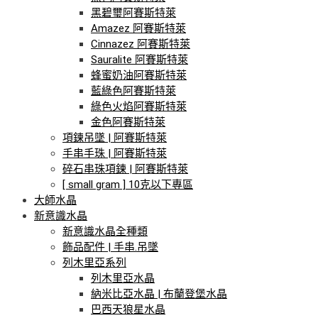
黑碧璽阿賽斯特萊
Amazez 阿賽斯特萊
Cinnazez 阿賽斯特萊
Sauralite 阿賽斯特萊
蜂蜜奶油阿賽斯特萊
藍綠色阿賽斯特萊
綠色火焰阿賽斯特萊
金色阿賽斯特萊
項鍊吊墜 | 阿賽斯特萊
手串手珠 | 阿賽斯特萊
碎石串珠項鍊 | 阿賽斯特萊
[ small gram ] 10克以下專區
大師水晶
新意識水晶
新意識水晶全種類
飾品配件 | 手串.吊墜
列木里亞系列
列木里亞水晶
納米比亞水晶 | 布蘭登堡水晶
巴西天狼星水晶