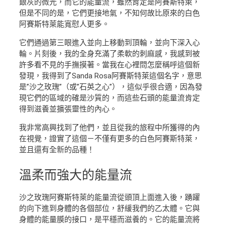
銀灰的微光，而它的能量流，雖然肯定是阿賽斯特萊，
但是不同的是，它們更接地氣，不知何故比原來的白色
阿賽斯特萊能寬慰人更多。
它們通過第三眼進入並向上移動到頂輪，並向下深入心
輪。片刻後，我的全身充滿了柔軟的刺麻感，我感到被
許多看不見的手撫摸著。當我在心裡問怎麼稱呼這個新
發現，我得到了Sanda Rosa阿賽斯特萊這個名字，意思
是”沙之玫瑰”（或”石英之心”），這似乎很合適，因為發
現它們的區域的確是沙質的，而這些石頭的能量流肯定
得到滋養並擴張靈性的內心。
我非常高興找到了他們，並且從我的旅程中所獲得的內
在視覺，證實了這個－不僅有更多的白色阿賽斯特萊，
並且還有全新的品種！
溫柔
而強大的能量流
沙之玫瑰阿賽斯特萊的能量流從頭頂上面進入後，踴躍
的向下進到身體的各個部位，舒緩我們的乙太體。它與
身體的能量膜的接口，是平穩而滋養的。它的能量流將