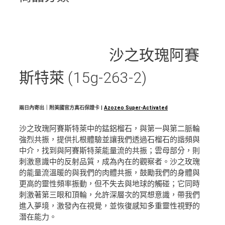
沙之玫瑰阿賽
斯特萊 (15g-263-2)
兩日內寄出｜附美國官方真石保證卡 |
Azozeo Super-Activated
沙之玫瑰阿賽斯特萊中的錳鋁榴石，與第一與第二脈輪
強烈共振，提供扎根體驗並讓我們透過石榴石的諧頻與
中介，找到與阿賽斯特萊能量流的共振；雲母部分，則
刺激意識中的反射品質，成為內在的觀察者。沙之玫瑰
的能量流溫暖的與我們的肉體共振，鼓勵我們的身體與
更高的靈性頻率振動，但不失去與地球的觸碰；它同時
刺激著第三眼和頂輪，允許深層次的冥想意識，帶我們
進入夢境，激發內在視覺，並恢復感知多重靈性視野的
潛在能力。