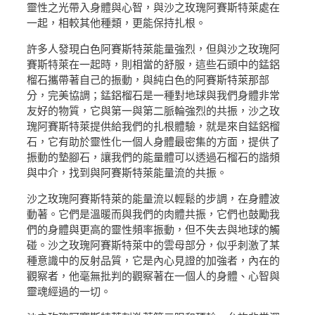
靈性之光帶入身體與心智，與沙之玫瑰阿賽斯特萊處在
一起，相較其他種類，更能保持扎根。
許多人發現白色阿賽斯特萊能量強烈，但與沙之玫瑰阿
賽斯特萊在一起時，則相當的舒服，這些石頭中的錳鋁
榴石攜帶著自己的振動，與純白色的阿賽斯特萊那部
分，完美協調；錳鋁榴石是一種對地球與我們身體非常
友好的物質，它與第一與第二脈輪強烈的共振，沙之玫
瑰阿賽斯特萊提供給我們的扎根體驗，就是來自錳鋁榴
石，它有助於靈性化一個人身體最密集的方面，提供了
振動的墊腳石，讓我們的能量體可以透過石榴石的諧頻
與中介，找到與阿賽斯特萊能量流的共振。
沙之玫瑰阿賽斯特萊的能量流以輕鬆的步調，在身體波
動著。它們是溫暖而與我們的肉體共振，它們也鼓勵我
們的身體與更高的靈性頻率振動，但不失去與地球的觸
碰。沙之玫瑰阿賽斯特萊中的雲母部分，似乎刺激了某
種意識中的反射品質，它是內心見證的加強者，內在的
觀察者，他毫無批判的觀察著在一個人的身體、心智與
靈魂經過的一切。