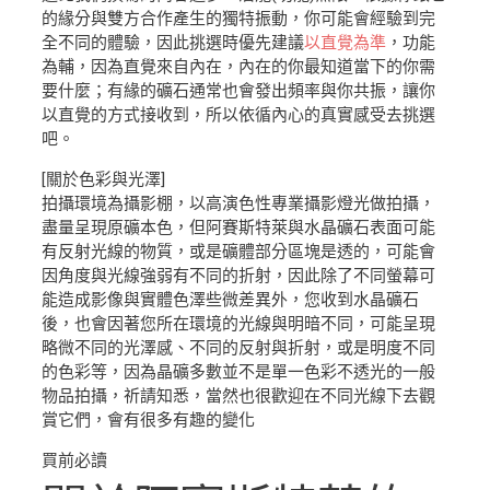
的緣分與雙方合作產生的獨特振動，你可能會經驗到完
全不同的體驗，因此挑選時優先建議
以直覺為準
，功能
為輔，因為直覺來自內在，內在的你最知道當下的你需
要什麼；有緣的礦石通常也會發出頻率與你共振，讓你
以直覺的方式接收到，所以依循內心的真實感受去挑選
吧。
[關於色彩與光澤]
拍攝環境為攝影棚，以高演色性專業攝影燈光做拍攝，
盡量呈現原礦本色，但阿賽斯特萊與水晶礦石表面可能
有反射光線的物質，或是礦體部分區塊是透的，可能會
因角度與光線強弱有不同的折射，因此除了不同螢幕可
能造成影像與實體色澤些微差異外，您收到水晶礦石
後，也會因著您所在環境的光線與明暗不同，可能呈現
略微不同的光澤感、不同的反射與折射，或是明度不同
的色彩等，因為晶礦多數並不是單一色彩不透光的一般
物品拍攝，祈請知悉，當然也很歡迎在不同光線下去觀
賞它們，會有很多有趣的變化
買前必讀