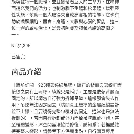
能喚醒每一個脈輪，並且攜帶著巨大的生命力，在精神
面補充我們的活力；也刺激腦下垂體和松果體，增強靈
性功能，幫助一個人取得來自較高實相的指導。它也有
助於喚醒細胞、器官、身體、大腦與心臟的智能，這三
位一體的啟動活化，是最初阿賽斯特萊承諾的高潮之
一。
NT$
1,395
已售完
商品介紹
［購前詳閱］925純銀繞線吊墜，礦石的背面與銀線框體
接縫之間有上背膠，繞線只是輔助，主要是依賴背膠而
固定的，所以請勿自行強力拆卸吊墜，這樣膠會失去作
用，吊墜無法固定回去（坊間真正標準的金屬繞線設計
並不上膠，且要繞得完整包覆才能固定，通常也是無法
拆卸的），若因自行拆卸或外力而致吊墜脫離框體，甚
至框體變形，沐空間無法協助修復，請知悉；若框體維
持完整未變形，請參考下方保養重點，自行購買專用