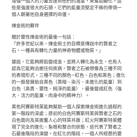
增強一個人的力量去達到他們的渴望，來幫助顯化。這
些是強度很大的石頭，它們的能量流堅定不移的帶領一
個人朝著他自身選擇的命運。
煉金術的夥伴
關於靈性煉金術的最後一句話：
「許多世紀以來，煉金術士的目標是傳說中的賢者之
石，一種具有轉化力量的神奇物體或物質。」
據說，它能夠將鉛變成金，並將人轉化為永生，也有人
認為它能夠治癒任何疾病。賢者之石被想像為三種不同
的表現形式，三種不同的顏色—紅色、白色和黑色；進化
的一般發展始自黑色（黑暗、染污、未進化的能量）到
白色（高貴、靈性、純淨的能量），最後變成紅色（強
大、活力的能量，肉身中的精神力）。
黑色阿賽斯特萊能夠幫助一個人探索煉金術進化過程的
第一階段的深處；原初的白色阿賽斯特萊與賢者之石的
白色面向及其振奮人心的特質共振；紅火阿賽斯特萊體
現了完全的進化、紮根和整合的狀態，這代表了賢者之
石最後階段的演變。在紅化的階段，一個人所經歷的靈