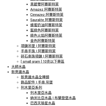
黑碧璽阿賽斯特萊
Amazez 阿賽斯特萊
Cinnazez 阿賽斯特萊
Sauralite 阿賽斯特萊
蜂蜜奶油阿賽斯特萊
藍綠色阿賽斯特萊
綠色火焰阿賽斯特萊
金色阿賽斯特萊
項鍊吊墜 | 阿賽斯特萊
手串手珠 | 阿賽斯特萊
碎石串珠項鍊 | 阿賽斯特萊
[ small gram ] 10克以下專區
大師水晶
新意識水晶
新意識水晶全種類
飾品配件 | 手串.吊墜
列木里亞系列
列木里亞水晶
納米比亞水晶 | 布蘭登堡水晶
巴西天狼星水晶