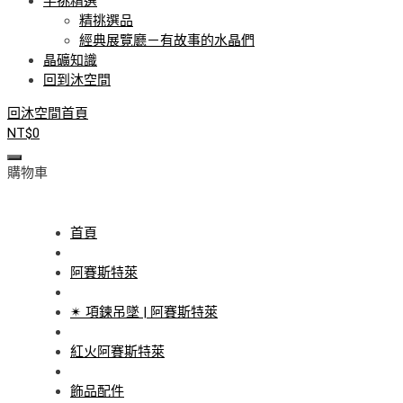
手挑精選
精挑選品
經典展覽廳－有故事的水晶們
晶礦知識
回到沐空間
回沐空間首頁
NT$
0
購物車
首頁
阿賽斯特萊
✴ 項鍊吊墜 | 阿賽斯特萊
紅火阿賽斯特萊
飾品配件