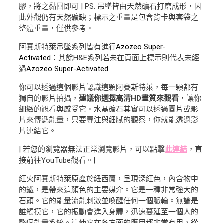
膠，將之黏回即可 | PS. 吊墜皆由天然礦石打磨成形，因
此外觀仍有天然礦缺；標示之重量是包含背卡與套袋之
整體重量，僅供參考。
阿賽斯特萊吊墜系列皆有進行
Azozeo Super-
Activated
：其餘H&E系列若未在頁面上標示則代表未經
過
Azozeo Super-Activated
你可以透過這個影片認識這顆阿賽斯特萊，每一顆都有
獨自的影片拍攝，
建議你選擇高清HD畫質來觀看
，讓你
細緻的觀看與感受它。水晶礦石其實可以透過圖片或影
片來傳遞能量，只要專注與細膩的觀察，你就能透過影
片連結它。
| 若您的瀏覽器無法正常瀏覽影片，可以點擊
此連結
，直
接前往YouTube觀看。|
紅火阿賽斯特萊原產於紐西蘭，呈現深紅色，內含物中
的鐵，是帶來這顏色的主要媒介。它是一種非常強大的
石頭。它的能量流能刺激並喚醒任何一個脈輪。無論是
誰觸摸它，它的振動會進入身體，迅速蔓延至一個人的
整個能量系統。這使它在各方面的應用都非常有用，從