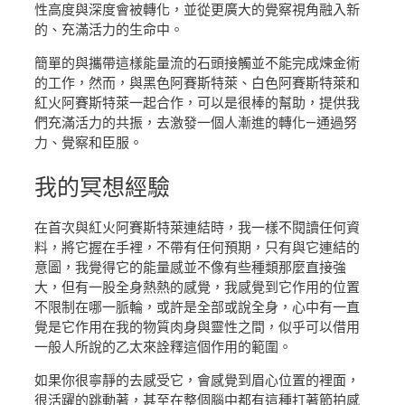
性高度與深度會被轉化，並從更廣大的覺察視角融入新
的、充滿活力的生命中。
簡單的與攜帶這樣能量流的石頭接觸並不能完成煉金術
的工作，然而，與黑色阿賽斯特萊、白色阿賽斯特萊和
紅火阿賽斯特萊一起合作，可以是很棒的幫助，提供我
們充滿活力的共振，去激發一個人漸進的轉化—通過努
力、覺察和臣服。
我的
冥想經驗
在首次與紅火阿賽斯特萊連結時，我一樣不閱讀任何資
料，將它握在手裡，不帶有任何預期，只有與它連結的
意圖，我覺得它的能量感並不像有些種類那麼直接強
大，但有一股全身熱熱的感覺，我感覺到它作用的位置
不限制在哪一脈輪，或許是全部或說全身，心中有一直
覺是它作用在我的物質肉身與靈性之間，似乎可以借用
一般人所說的乙太來詮釋這個作用的範圍。
如果你很寧靜的去感受它，會感覺到眉心位置的裡面，
很活躍的跳動著，甚至在整個腦中都有這種打著節拍感