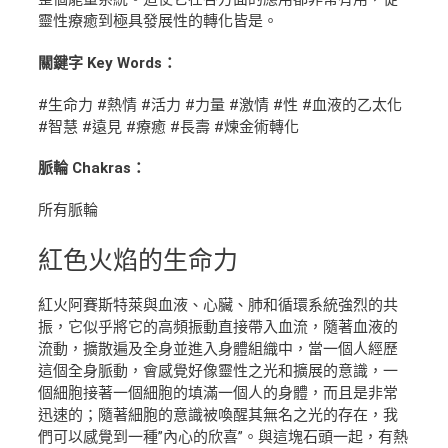
靈性療癒到極具發展性的轉化皆是。
關鍵字 Key Words：
#生命力 #熱情 #活力 #力量 #激情 #性 #血液的乙太化
#智慧 #遠見 #療癒 #長壽 #煉金術轉化
脈輪 Chakras：
所有脈輪
紅色火焰
的生命力
紅火阿賽斯特萊與血液、心臟、肺和循環系統強烈的共
振，它似乎將它的高頻振動直接帶入血流，隨著血液的
流動，擴散遍及全身並進入身體組織中，當一個人經歷
這個全身脈動，會感覺好像靈性之光和擴展的意識，一
個細胞接著一個細胞的填滿一個人的身體，而且是非常
迅速的；隨著細胞的意識被喚醒其無名之光的存在，我
們可以感覺到一種”內心的欣喜”。與這塊石頭一起，有熱