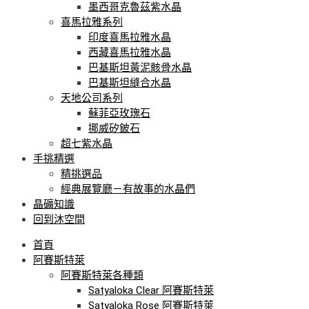
墨西哥克魯茲紫水晶
喜馬拉雅系列
印度喜馬拉雅水晶
西藏喜馬拉雅水晶
巴基斯坦黃泥骸骨水晶
巴基斯坦縫合水晶
天地公司系列
蘇菲亞玫瑰石
挪威矽鈹石
超七紫水晶
手挑精選
精挑選品
經典展覽廳－有故事的水晶們
晶礦知識
回到沐空間
首頁
阿賽斯特萊
阿賽斯特萊各種類
Satyaloka Clear 阿賽斯特萊
Satyaloka Rose 阿賽斯特萊