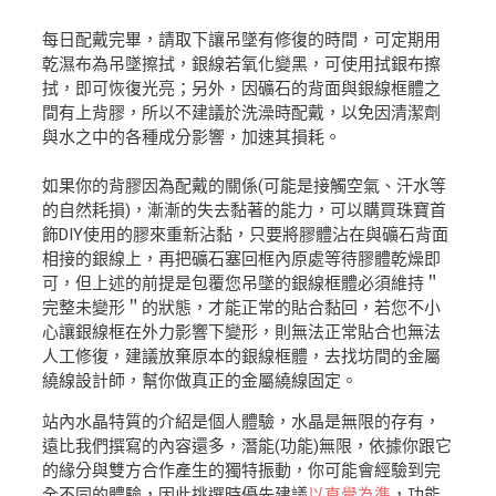
每日配戴完畢，請取下讓吊墜有修復的時間，可定期用
乾濕布為吊墜擦拭，銀線若氧化變黑，可使用拭銀布擦
拭，即可恢復光亮；另外，因礦石的背面與銀線框體之
間有上背膠，所以不建議於洗澡時配戴，以免因清潔劑
與水之中的各種成分影響，加速其損耗。
如果你的背膠因為配戴的關係(可能是接觸空氣、汗水等
的自然耗損)，漸漸的失去黏著的能力，可以購買珠寶首
飾DIY使用的膠來重新沾黏，只要將膠體沾在與礦石背面
相接的銀線上，再把礦石塞回框內原處等待膠體乾燥即
可，但上述的前提是包覆您吊墜的銀線框體必須維持＂
完整未變形＂的狀態，才能正常的貼合黏回，若您不小
心讓銀線框在外力影響下變形，則無法正常貼合也無法
人工修復，建議放棄原本的銀線框體，去找坊間的金屬
繞線設計師，幫你做真正的金屬繞線固定。
站內水晶特質的介紹是個人體驗，水晶是無限的存有，
遠比我們撰寫的內容還多，潛能(功能)無限，依據你跟它
的緣分與雙方合作產生的獨特振動，你可能會經驗到完
全不同的體驗，因此挑選時優先建議
以直覺為準
，功能