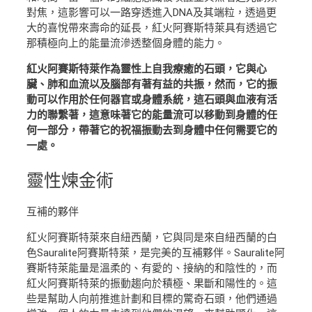
對焦，這影響可以一路穿透進入DNA及其端粒，透過更
大的喜悅帶來壽命的延長，紅火阿賽斯特萊具有透過它
那積極向上的能量流滲透整個身體的能力。
紅火阿賽斯特萊作為靈性上自我療癒的石頭，它與心
臟、肺和血流以及腦部有著有益的共振，然而，它的振
動可以作用於任何器官或身體系統，這石頭與血液有活
力的聯繫著，這意味著它的能量流可以移動到身體的任
何一部分，帶著它的祝福振動去到身體中任何需要它的
一處。
靈性
煉金術
互補的夥伴
紅火阿賽斯特萊來自紐西蘭，它與同是來自紐西蘭的白
色Sauralite阿賽斯特萊，是完美的互補夥伴。Sauralite阿
賽斯特萊能量是溫柔的、有愛的、接納的和陰性的，而
紅火阿賽斯特萊的振動趨向於積極、果斷和陽性的。這
些是幫助人向前推進計劃和目標的驚奇石頭，他們通過