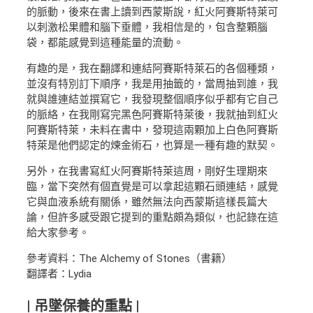
的脈動，後來在書上讀到西蒙斯說，紅火阿賽斯特萊可
以刺激松果體和腦下垂體，我相信是的，包含整顆腦
袋，都能感覺到這種能量的流動。
有趣的是，我在翻譯和連結阿賽斯特萊石的各個種類，
並沒有特別訂下順序，我是用抽籤的，當周抽到誰，我
就與誰連結並撰寫它，我發現整個順序似乎都有它自己
的脈絡，在我剛寫完黑色阿賽斯特萊後，我就抽到紅火
阿賽斯特萊，未料在書中，發現這兩顆加上白色阿賽斯
特萊是他們認定的煉金術石，也算是一種有趣的默契。
另外，在我書寫紅火阿賽斯特萊這周，剛好生理期來
臨，當下突然有個直覺是可以拿起這顆石頭連結，感覺
它與血液系統有關係，雖然無法向西蒙斯這樣長篇大
論，但許多感受跟它提到的重點頗為類似，也記錄在這
給大家參考。
參考資料：The Alchemy of Stones（書籍）
翻譯者：Lydia
| 吊墜保養的重點 |