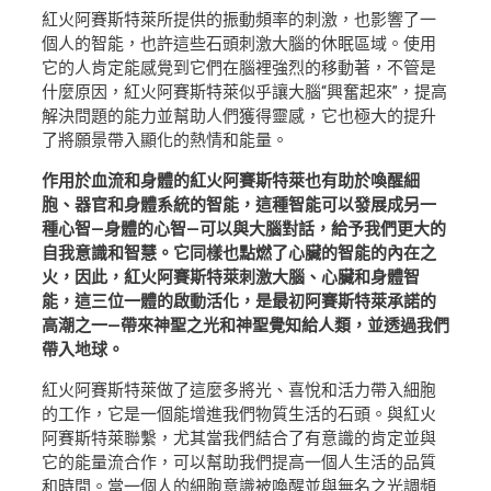
紅火阿賽斯特萊所提供的振動頻率的刺激，也影響了一
個人的智能，也許這些石頭刺激大腦的休眠區域。使用
它的人肯定能感覺到它們在腦裡強烈的移動著，不管是
什麼原因，紅火阿賽斯特萊似乎讓大腦“興奮起來”，提高
解決問題的能力並幫助人們獲得靈感，它也極大的提升
了將願景帶入顯化的熱情和能量。
作用於血流和身體的紅火阿賽斯特萊也有助於喚醒細
胞、器官和身體系統的智能，這種智能可以發展成另一
種心智—身體的心智—可以與大腦對話，給予我們更大的
自我意識和智慧。它同樣也點燃了心臟的智能的內在之
火，因此，紅火阿賽斯特萊刺激大腦、心臟和身體智
能，這三位一體的啟動活化，是最初阿賽斯特萊承諾的
高潮之一—帶來神聖之光和神聖覺知給人類，並透過我們
帶入地球。
紅火阿賽斯特萊做了這麼多將光、喜悅和活力帶入細胞
的工作，它是一個能增進我們物質生活的石頭。與紅火
阿賽斯特萊聯繫，尤其當我們結合了有意識的肯定並與
它的能量流合作，可以幫助我們提高一個人生活的品質
和時間。當一個人的細胞意識被喚醒並與無名之光調頻