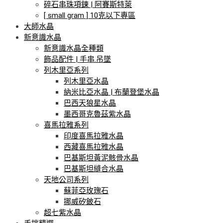
碎石串珠項鍊 | 阿賽斯特萊
[ small gram ] 10克以下專區
大師水晶
新意識水晶
新意識水晶全種類
飾品配件 | 手串.吊墜
列木里亞系列
列木里亞水晶
納米比亞水晶 | 布蘭登堡水晶
巴西天狼星水晶
墨西哥克魯茲紫水晶
喜馬拉雅系列
印度喜馬拉雅水晶
西藏喜馬拉雅水晶
巴基斯坦黃泥骸骨水晶
巴基斯坦縫合水晶
天地公司系列
蘇菲亞玫瑰石
挪威矽鈹石
超七紫水晶