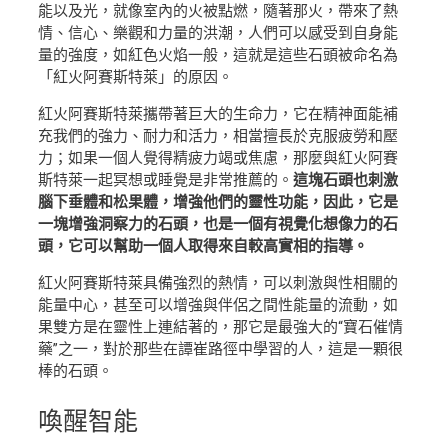
能以及光，就像室內的火被點燃，隨著那火，帶來了熱
情、信心、樂觀和力量的洪潮，人們可以感受到自身能
量的強度，如紅色火焰一般，這就是這些石頭被命名為
「紅火阿賽斯特萊」的原因。
紅火阿賽斯特萊攜帶著巨大的生命力，它在精神面能補
充我們的強力、耐力和活力，相當擅長於克服疲勞和壓
力；如果一個人覺得精疲力竭或焦慮，那麼與紅火阿賽
斯特萊一起冥想或睡覺是非常推薦的。
這塊石頭也刺激
腦下垂體和松果體，增強他們的靈性功能，因此，它是
一塊增強洞察力的石頭，也是一個有視覺化想像力的石
頭，它可以幫助一個人取得來自較高實相的指導。
紅火阿賽斯特萊具備強烈的熱情，可以刺激與性相關的
能量中心，甚至可以增強與伴侶之間性能量的流動，如
果雙方是在靈性上連結著的，那它是最強大的“寶石催情
藥”之一，對於那些在譚崔路徑中學習的人，這是一顆很
棒的石頭。
喚醒
智能