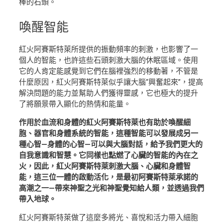
棒的石頭。
喚醒
智能
紅火阿賽斯特萊所提供的振動頻率的刺激，也影響了一
個人的智能，也許這些石頭刺激大腦的休眠區域。使用
它的人肯定能感覺到它們在腦裡強烈的移動著，不管是
什麼原因，紅火阿賽斯特萊似乎讓大腦“興奮起來”，提高
解決問題的能力並幫助人們獲得靈感，它也極大的提升
了將願景帶入顯化的熱情和能量。
作用於血流和身體的紅火阿賽斯特萊也有助於喚醒細
胞、器官和身體系統的智能，這種智能可以發展成另一
種心智—身體的心智—可以與大腦對話，給予我們更大的
自我意識和智慧。它同樣也點燃了心臟的智能的內在之
火，因此，紅火阿賽斯特萊刺激大腦、心臟和身體智
能，這三位一體的啟動活化，是最初阿賽斯特萊承諾的
高潮之一—帶來神聖之光和神聖覺知給人類，並透過我們
帶入地球。
紅火阿賽斯特萊做了這麼多將光、喜悅和活力帶入細胞