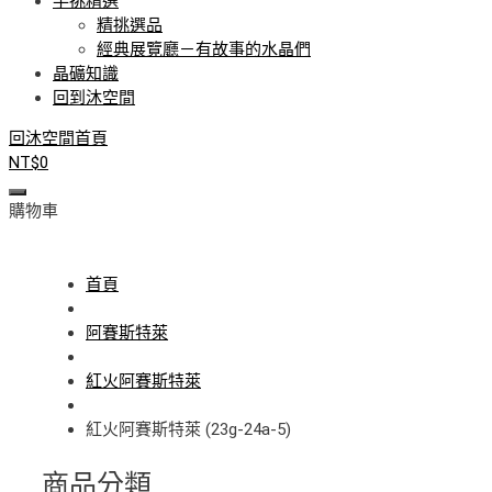
手挑精選
精挑選品
經典展覽廳－有故事的水晶們
晶礦知識
回到沐空間
回沐空間首頁
NT$
0
購物車
首頁
阿賽斯特萊
紅火阿賽斯特萊
紅火阿賽斯特萊 (23g-24a-5)
商品分類