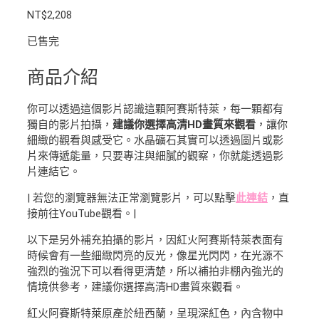
NT$
2,208
已售完
商品介紹
你可以透過這個影片認識這顆阿賽斯特萊，每一顆都有
獨自的影片拍攝，
建議你選擇高清HD畫質來觀看
，讓你
細緻的觀看與感受它。水晶礦石其實可以透過圖片或影
片來傳遞能量，只要專注與細膩的觀察，你就能透過影
片連結它。
| 若您的瀏覽器無法正常瀏覽影片，可以點擊
此連結
，直
接前往YouTube觀看。|
以下是另外補充拍攝的影片，因紅火阿賽斯特萊表面有
時候會有一些細緻閃亮的反光，像星光閃閃，在光源不
強烈的強況下可以看得更清楚，所以補拍非棚內強光的
情境供參考，建議你選擇高清HD畫質來觀看。
紅火阿賽斯特萊原產於紐西蘭，呈現深紅色，內含物中