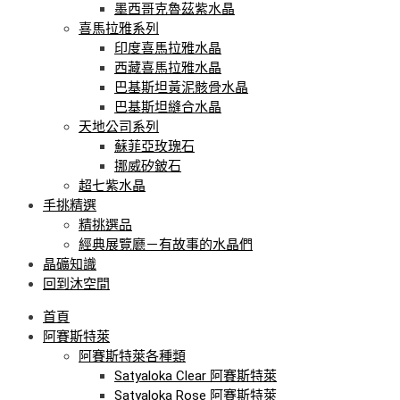
墨西哥克魯茲紫水晶
喜馬拉雅系列
印度喜馬拉雅水晶
西藏喜馬拉雅水晶
巴基斯坦黃泥骸骨水晶
巴基斯坦縫合水晶
天地公司系列
蘇菲亞玫瑰石
挪威矽鈹石
超七紫水晶
手挑精選
精挑選品
經典展覽廳－有故事的水晶們
晶礦知識
回到沐空間
首頁
阿賽斯特萊
阿賽斯特萊各種類
Satyaloka Clear 阿賽斯特萊
Satyaloka Rose 阿賽斯特萊