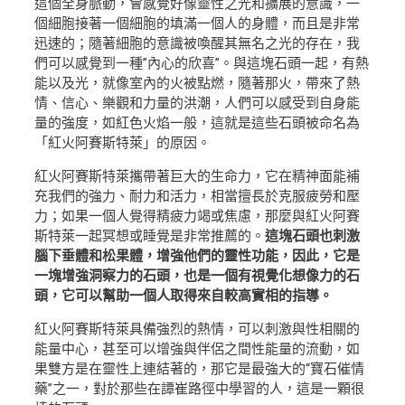
這個全身脈動，會感覺好像靈性之光和擴展的意識，一
個細胞接著一個細胞的填滿一個人的身體，而且是非常
迅速的；隨著細胞的意識被喚醒其無名之光的存在，我
們可以感覺到一種”內心的欣喜”。與這塊石頭一起，有熱
能以及光，就像室內的火被點燃，隨著那火，帶來了熱
情、信心、樂觀和力量的洪潮，人們可以感受到自身能
量的強度，如紅色火焰一般，這就是這些石頭被命名為
「紅火阿賽斯特萊」的原因。
紅火阿賽斯特萊攜帶著巨大的生命力，它在精神面能補
充我們的強力、耐力和活力，相當擅長於克服疲勞和壓
力；如果一個人覺得精疲力竭或焦慮，那麼與紅火阿賽
斯特萊一起冥想或睡覺是非常推薦的。
這塊石頭也刺激
腦下垂體和松果體，增強他們的靈性功能，因此，它是
一塊增強洞察力的石頭，也是一個有視覺化想像力的石
頭，它可以幫助一個人取得來自較高實相的指導。
紅火阿賽斯特萊具備強烈的熱情，可以刺激與性相關的
能量中心，甚至可以增強與伴侶之間性能量的流動，如
果雙方是在靈性上連結著的，那它是最強大的“寶石催情
藥”之一，對於那些在譚崔路徑中學習的人，這是一顆很