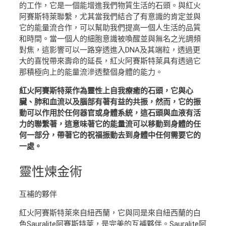
的工作，它是一個能增進我們物質生活的石頭。與紅火
阿賽斯特萊聯繫，尤其當我們結合了有意識的肯定並與
它的能量流合作，可以幫助我們提高一個人生活的品質
和時間。當一個人的細胞意識被喚醒並與無名之光調頻
對焦，這影響可以一路穿透進入DNA及其端粒，透過更
大的喜悅帶來壽命的延長，紅火阿賽斯特萊具有透過它
那積極向上的能量流滲透整個身體的能力。
紅火阿賽斯特萊作為靈性上自我療癒的石頭，它與心
臟、肺和血流以及腦部有著有益的共振，然而，它的振
動可以作用於任何器官或身體系統，這石頭與血液有活
力的聯繫著，這意味著它的能量流可以移動到身體的任
何一部分，帶著它的祝福振動去到身體中任何需要它的
一處。
靈性
煉金術
互補的夥伴
紅火阿賽斯特萊來自紐西蘭，它與同是來自紐西蘭的白
色Sauralite阿賽斯特萊，是完美的互補夥伴。Sauralite阿