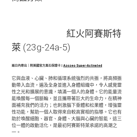
紅火阿賽斯特
萊 (23g-24a-5)
兩日內寄出｜附美國官方真石保證卡 |
Azozeo Super-Activated
它與血液、心臟、肺和循環系統強烈的共振，將高頻振
動帶入血流，遍及全身並進入身體組織中，令人感覺靈
性之光和擴展的意識，填滿一個人的身體。它的能量流
能喚醒每一個脈輪，並且攜帶著巨大的生命力，在精神
面補充我們的活力；也刺激腦下垂體和松果體，增強靈
性功能，幫助一個人取得來自較高實相的指導。它也有
助於喚醒細胞、器官、身體、大腦與心臟的智能，這三
位一體的啟動活化，是最初阿賽斯特萊承諾的高潮之
一。