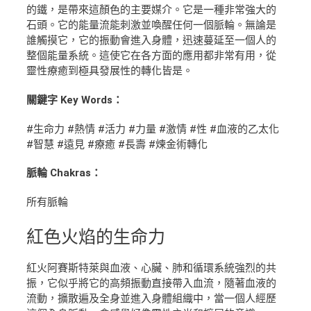
的鐵，是帶來這顏色的主要媒介。它是一種非常強大的
石頭。它的能量流能刺激並喚醒任何一個脈輪。無論是
誰觸摸它，它的振動會進入身體，迅速蔓延至一個人的
整個能量系統。這使它在各方面的應用都非常有用，從
靈性療癒到極具發展性的轉化皆是。
關鍵字 Key Words：
#生命力 #熱情 #活力 #力量 #激情 #性 #血液的乙太化
#智慧 #遠見 #療癒 #長壽 #煉金術轉化
脈輪 Chakras：
所有脈輪
紅色火焰
的生命力
紅火阿賽斯特萊與血液、心臟、肺和循環系統強烈的共
振，它似乎將它的高頻振動直接帶入血流，隨著血液的
流動，擴散遍及全身並進入身體組織中，當一個人經歷