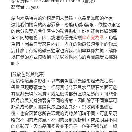
參考資料：The Alchemy of Stones（書籍）
翻譯者：Lydia
站內水晶特質的介紹是個人體驗，水晶是無限的存有，
遠比我們撰寫的內容還多，潛能(功能)無限，依據你跟它
的緣分與雙方合作產生的獨特振動，你可能會經驗到完
全不同的體驗，因此挑選時優先建議
以直覺為準
，功能
為輔，因為直覺來自內在，內在的你最知道當下的你需
要什麼；有緣的礦石通常也會發出頻率與你共振，讓你
以直覺的方式接收到，所以依循內心的真實感受去挑選
吧。
[關於色彩與光澤]
拍攝環境為攝影棚，以高演色性專業攝影燈光做拍攝，
盡量呈現原礦本色，但阿賽斯特萊與水晶礦石表面可能
有反射光線的物質，或是礦體部分區塊是透的，可能會
因角度與光線強弱有不同的折射，因此除了不同螢幕可
能造成影像與實體色澤些微差異外，您收到水晶礦石
後，也會因著您所在環境的光線與明暗不同，可能呈現
略微不同的光澤感、不同的反射與折射，或是明度不同
的色彩等，因為晶礦多數並不是單一色彩不透光的一般