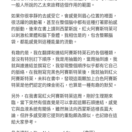
一般人所說的乙太來詮釋這個作用的範圍。
如果你很寧靜的去感受它，會感覺到眉心位置的裡面，
很活躍的跳動著，甚至在整個腦中都有這種打著節拍感
的脈動，後來在書上讀到西蒙斯說，紅火阿賽斯特萊可
以刺激松果體和腦下垂體，我相信是的，包含整顆腦
袋，都能感覺到這種能量的流動。
有趣的是，我在翻譯和連結阿賽斯特萊石的各個種類，
並沒有特別訂下順序，我是用抽籤的，當周抽到誰，我
就與誰連結並撰寫它，我發現整個順序似乎都有它自己
的脈絡，在我剛寫完黑色阿賽斯特萊後，我就抽到紅火
阿賽斯特萊，未料在書中，發現這兩顆加上白色阿賽斯
特萊是他們認定的煉金術石，也算是一種有趣的默契。
另外，在我書寫紅火阿賽斯特萊這周，剛好生理期來
臨，當下突然有個直覺是可以拿起這顆石頭連結，感覺
它與血液系統有關係，雖然無法向西蒙斯這樣長篇大
論，但許多感受跟它提到的重點頗為類似，也記錄在這
給大家參考。