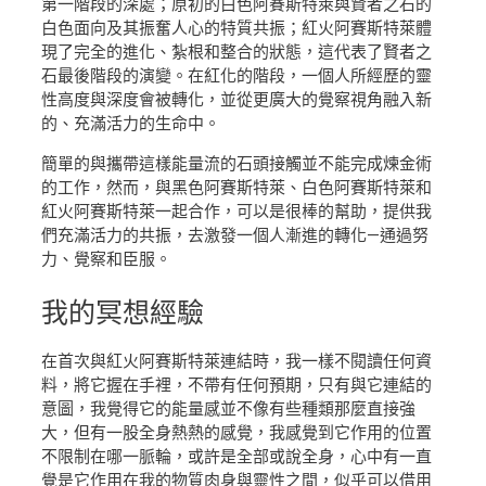
第一階段的深處；原初的白色阿賽斯特萊與賢者之石的
白色面向及其振奮人心的特質共振；紅火阿賽斯特萊體
現了完全的進化、紮根和整合的狀態，這代表了賢者之
石最後階段的演變。在紅化的階段，一個人所經歷的靈
性高度與深度會被轉化，並從更廣大的覺察視角融入新
的、充滿活力的生命中。
簡單的與攜帶這樣能量流的石頭接觸並不能完成煉金術
的工作，然而，與黑色阿賽斯特萊、白色阿賽斯特萊和
紅火阿賽斯特萊一起合作，可以是很棒的幫助，提供我
們充滿活力的共振，去激發一個人漸進的轉化—通過努
力、覺察和臣服。
我的
冥想經驗
在首次與紅火阿賽斯特萊連結時，我一樣不閱讀任何資
料，將它握在手裡，不帶有任何預期，只有與它連結的
意圖，我覺得它的能量感並不像有些種類那麼直接強
大，但有一股全身熱熱的感覺，我感覺到它作用的位置
不限制在哪一脈輪，或許是全部或說全身，心中有一直
覺是它作用在我的物質肉身與靈性之間，似乎可以借用