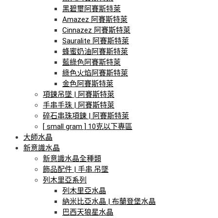
黑碧璽阿賽斯特萊
Amazez 阿賽斯特萊
Cinnazez 阿賽斯特萊
Sauralite 阿賽斯特萊
蜂蜜奶油阿賽斯特萊
藍綠色阿賽斯特萊
綠色火焰阿賽斯特萊
金色阿賽斯特萊
項鍊吊墜 | 阿賽斯特萊
手串手珠 | 阿賽斯特萊
碎石串珠項鍊 | 阿賽斯特萊
[ small gram ] 10克以下專區
大師水晶
新意識水晶
新意識水晶全種類
飾品配件 | 手串.吊墜
列木里亞系列
列木里亞水晶
納米比亞水晶 | 布蘭登堡水晶
巴西天狼星水晶