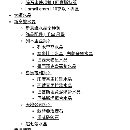
碎石串珠項鍊 | 阿賽斯特萊
[ small gram ] 10克以下專區
大師水晶
新意識水晶
新意識水晶全種類
飾品配件 | 手串.吊墜
列木里亞系列
列木里亞水晶
納米比亞水晶 | 布蘭登堡水晶
巴西天狼星水晶
墨西哥克魯茲紫水晶
喜馬拉雅系列
印度喜馬拉雅水晶
西藏喜馬拉雅水晶
巴基斯坦黃泥骸骨水晶
巴基斯坦縫合水晶
天地公司系列
蘇菲亞玫瑰石
挪威矽鈹石
超七紫水晶