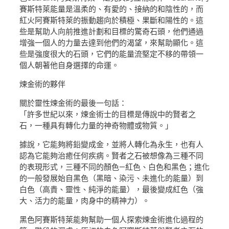
賽斯特萊能量是溫柔的、有愛的、接納的和陰性的，而
紅火阿賽斯特萊的振動趨向於積極、果斷和陽性的。這
些是幫助人向前推進計劃和目標的驚奇石頭，他們通過
增強一個人的力量去達到他們的渴望，來幫助顯化。這
些是強度很大的石頭，它們的能量流堅定不移的帶領一
個人朝著他自身選擇的命運。
煉金術的夥伴
關於靈性煉金術的最後一句話：
「許多世紀以來，煉金術士的目標是傳說中的賢者之
石，一種具有轉化力量的神奇物體或物質。」
據說，它能夠將鉛變成金，並將人轉化為永生，也有人
認為它能夠治癒任何疾病。賢者之石被想像為三種不同
的表現形式，三種不同的顏色—紅色、白色和黑色；進化
的一般發展始自黑色（黑暗、染污、未進化的能量）到
白色（高貴、靈性、純淨的能量），最後變成紅色（強
大、活力的能量，肉身中的精神力）。
黑色阿賽斯特萊能夠幫助一個人探索煉金術進化過程的