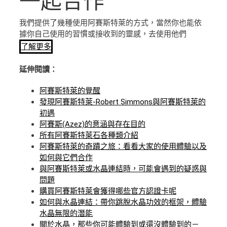
一起合作
我們提供了幾種使用阿賽斯特萊的方式，當然你也能依
據你自己使用的習慣或接收到的靈感，去使用他們
了解更多
延伸閱讀：
阿賽斯特萊的覺醒
發現阿賽斯特萊-Robert Simmons與阿賽斯特萊的
初遇
阿賽斯(Azez)的意涵與存在目的
所有阿賽斯特萊石各種類介紹
阿賽斯特萊的奇蹟之旅：看看大家的使用體驗以及
如何與它們合作
與阿賽斯特萊或水晶連結時，可能會遇到的疑惑與
問題
購買阿賽斯特萊會獲得哪些官方認證卡呢
如何與水晶連結：帶你跳脫水晶功效的框架，體驗
水晶無限的潛能
關於水晶，那些你可能體驗到或還沒體驗到的－