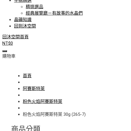
手挑精選
精挑選品
經典展覽廳－有故事的水晶們
晶礦知識
回到沐空間
回沐空間首頁
NT$
0
購物車
首頁
阿賽斯特萊
粉色火焰阿賽斯特萊
粉色火焰阿賽斯特萊 30g (265-7)
商品分類