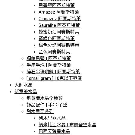
黑碧璽阿賽斯特萊
Amazez 阿賽斯特萊
Cinnazez 阿賽斯特萊
Sauralite 阿賽斯特萊
蜂蜜奶油阿賽斯特萊
藍綠色阿賽斯特萊
綠色火焰阿賽斯特萊
金色阿賽斯特萊
項鍊吊墜 | 阿賽斯特萊
手串手珠 | 阿賽斯特萊
碎石串珠項鍊 | 阿賽斯特萊
[ small gram ] 10克以下專區
大師水晶
新意識水晶
新意識水晶全種類
飾品配件 | 手串.吊墜
列木里亞系列
列木里亞水晶
納米比亞水晶 | 布蘭登堡水晶
巴西天狼星水晶