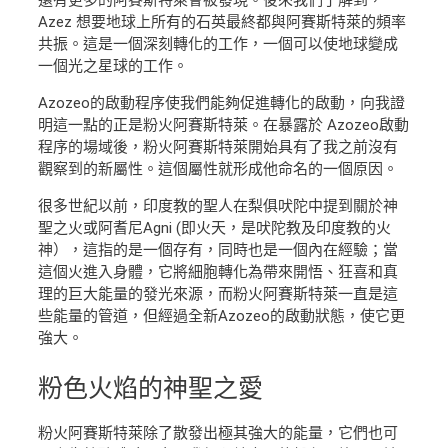
還有更多的阿賽斯特萊會被發現。後來我們了解到，
Azez 想要地球上所有的石英最終都與阿賽斯特萊的頻率
共振。這是一個深刻轉化的工作，一個可以使地球變成
一個光之星球的工作。
Azozeo的啟動程序使我們能夠促進轉化的啟動，向我證
明這一點的正是粉火阿賽斯特萊。在暴露於 Azozeo啟動
程序的場域後，粉火阿賽斯特萊開始具有了我之前沒有
觀察到的新屬性。這個屬性就形成他命名的一個原因。
很多世紀以前，印度教的聖人在梨俱吠陀中提到關於神
聖之火或阿耆尼Agni (即火天，是吠陀教及印度教的火
神），這指的是一個存有，同時也是一個內在經驗；當
這個火進入身體，它將細胞轉化為帶來開悟、狂喜和真
理的巨大能量的發光來源，而粉火阿賽斯特萊一直是這
些能量的管道，但經過全新Azozeo的啟動狀態，使它更
強大。
粉色火焰
的神聖之愛
粉火阿賽斯特萊除了散發出極其強大的能量，它們也可