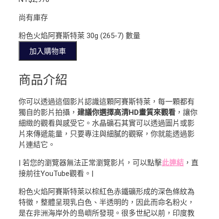
尚有庫存
粉色火焰阿賽斯特萊 30g (265-7) 數量
加入購物車
商品介紹
你可以透過這個影片認識這顆阿賽斯特萊，每一顆都有
獨自的影片拍攝，
建議你選擇高清HD畫質來觀看
，讓你
細緻的觀看與感受它。水晶礦石其實可以透過圖片或影
片來傳遞能量，只要專注與細膩的觀察，你就能透過影
片連結它。
| 若您的瀏覽器無法正常瀏覽影片，可以點擊
此連結
，直
接前往YouTube觀看。|
粉色火焰阿賽斯特萊以棕紅色赤鐵礦形成的深色條紋為
特徵，整體呈現乳白色、半透明的，因此而命名粉火，
是在非洲海岸外的島嶼所發現。很多世紀以前，印度教