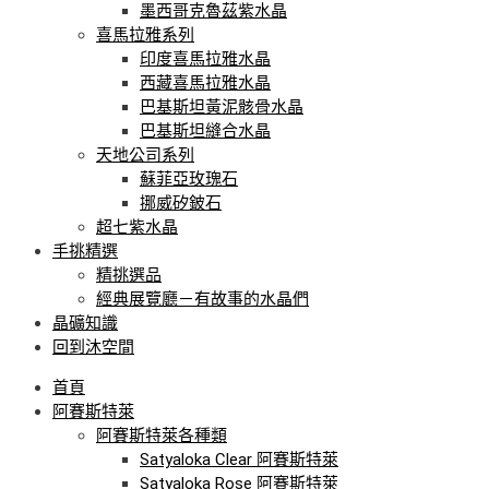
墨西哥克魯茲紫水晶
喜馬拉雅系列
印度喜馬拉雅水晶
西藏喜馬拉雅水晶
巴基斯坦黃泥骸骨水晶
巴基斯坦縫合水晶
天地公司系列
蘇菲亞玫瑰石
挪威矽鈹石
超七紫水晶
手挑精選
精挑選品
經典展覽廳－有故事的水晶們
晶礦知識
回到沐空間
首頁
阿賽斯特萊
阿賽斯特萊各種類
Satyaloka Clear 阿賽斯特萊
Satyaloka Rose 阿賽斯特萊