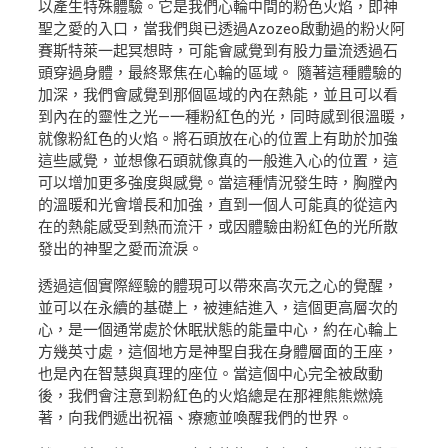
以產生特殊體驗。它是我們心輪中間的粉色火焰，即神
聖之愛的入口，當我們與已透過Azozeo啟動過的粉火阿
賽斯特萊一起冥想時，可能會感覺到有股力量流透過石
頭穿過身體，最終聚焦在心輪的區域。 隨著這種體驗的
加深，我們會感覺到那個區域的內在熱能，並且可以看
到內在的靈性之光—一種粉紅色的光，同時感到很溫暖，
就像粉紅色的火焰。將石頭放在心的位置上有助於加強
這些感覺，並想像石頭就像真的一般進入心的位置，這
可以增加更多強度與感覺。當這種情況發生時，胸膛內
的溫暖和光會增長和加強，直到一個人可能真的從這內
在的熱能感受到熱而流汗，或因體驗由粉紅色的光所散
發出的神聖之愛而流淚。
透過這個實際經驗的體現可以帶來高次元之心的覺醒，
並可以在永續的基礎上，被連結進入，這個更高層次的
心，是一個通常處於休眠狀態的能量中心，約在心輪上
方幾英寸處，這個地方是神聖自我在身體層面的王座，
也是內在智慧與真理的座位。當這個中心完全被啟動
後，我們會注意到粉紅色的火焰總是在那裡熊熊燃燒
著，向我們遞出祝福、療癒並喚醒我們的世界。