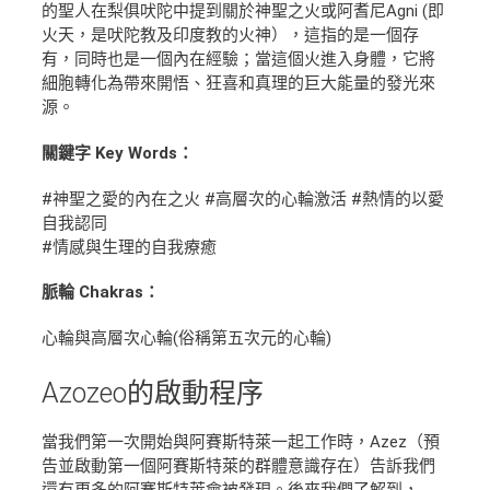
的聖人在梨俱吠陀中提到關於神聖之火或阿耆尼Agni (即
火天，是吠陀教及印度教的火神），這指的是一個存
有，同時也是一個內在經驗；當這個火進入身體，它將
細胞轉化為帶來開悟、狂喜和真理的巨大能量的發光來
源。
關鍵字 Key Words：
#神聖之愛的內在之火 #高層次的心輪激活 #熱情的以愛
自我認同
#情感與生理的自我療癒
脈輪 Chakras：
心輪與高層次心輪(俗稱第五次元的心輪)
Azozeo的
啟動程序
當我們第一次開始與阿賽斯特萊一起工作時，Azez（預
告並啟動第一個阿賽斯特萊的群體意識存在）告訴我們