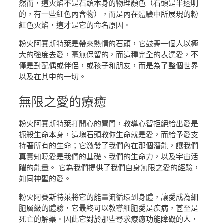
然而，這火焰不是石頭本身的物理顏色（石頭是半透明
的，有一些紅色內含物），而是內在體驗中所展現的粉
紅色火焰，這才是它的命名原因。
粉火阿賽斯特萊是帶來熱情的石頭，它鼓舞一個人以極
大的強度去愛，毫無保留的，而這種完全的表達愛，不
僅是對配偶或伴侶，或孩子和朋友，而是為了整個世界
以及在其中的一切。
無限之愛
的療癒
粉火阿賽斯特萊打開心的閘門，教導心智拒絕給出愛是
扼殺生命本身，這塊石頭教你生命就是愛，而給予愛支
持著所有的生命；它激發了我們內在那個潛能，讓我們
真實知曉愛是我們的基礎、我們的生命力，以及宇宙活
躍的能量。 它為我們提供了我們自身無限之愛的經驗，
如同神聖的愛。
粉火阿賽斯特萊將它的能量流循環到身體，讓愛成為細
胞層級的體驗，它最終可以教導細胞愛是疾病，甚至是
死亡的解藥。因此它對於那些尋求療癒功能障礙的人，