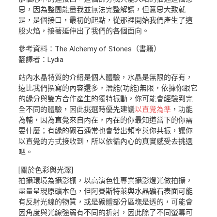
思，因為整團能量我並無法完整解讀，但意思大致就
是，是個接口，最初的起點，從那裡開始我們產生了這
股火焰，接著延伸出了我們的各個面向。
參考資料：The Alchemy of Stones（書籍）
翻譯者：Lydia
站內水晶特質的介紹是個人體驗，水晶是無限的存有，
遠比我們撰寫的內容還多，潛能(功能)無限，依據你跟它
的緣分與雙方合作產生的獨特振動，你可能會經驗到完
全不同的體驗，因此挑選時優先建議
以直覺為準
，功能
為輔，因為直覺來自內在，內在的你最知道當下的你需
要什麼；有緣的礦石通常也會發出頻率與你共振，讓你
以直覺的方式接收到，所以依循內心的真實感受去挑選
吧。
[關於色彩與光澤]
拍攝環境為攝影棚，以高演色性專業攝影燈光做拍攝，
盡量呈現原礦本色，但阿賽斯特萊與水晶礦石表面可能
有反射光線的物質，或是礦體部分區塊是透的，可能會
因角度與光線強弱有不同的折射，因此除了不同螢幕可