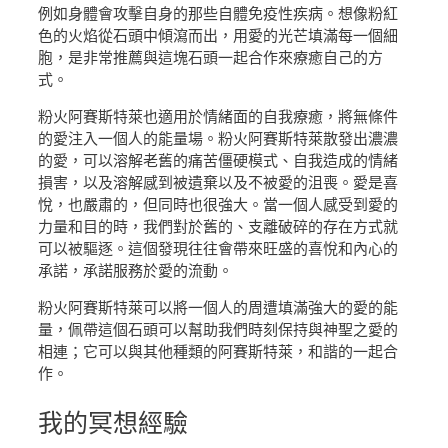
例如身體會攻擊自身的那些自體免疫性疾病。想像粉紅
色的火焰從石頭中傾瀉而出，用愛的光芒填滿每一個細
胞，是非常推薦與這塊石頭一起合作來療癒自己的方
式。
粉火阿賽斯特萊也適用於情緒面的自我療癒，將無條件
的愛注入一個人的能量場。粉火阿賽斯特萊散發出濃濃
的愛，可以溶解老舊的痛苦僵硬模式、自我造成的情緒
損害，以及溶解感到被遺棄以及不被愛的沮喪。愛是喜
悅，也嚴肅的，但同時也很強大。當一個人感受到愛的
力量和目的時，我們對於舊的、支離破碎的存在方式就
可以被驅逐。這個發現往往會帶來旺盛的喜悅和內心的
承諾，承諾服務於愛的流動。
粉火阿賽斯特萊可以將一個人的周遭填滿強大的愛的能
量，佩帶這個石頭可以幫助我們時刻保持與神聖之愛的
相連；它可以與其他種類的阿賽斯特萊，和諧的一起合
作。
我的
冥想經驗