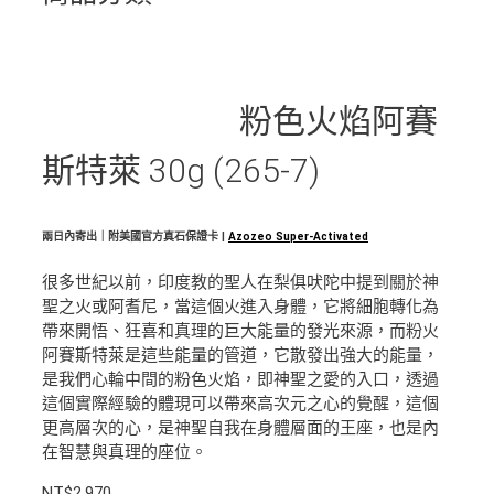
粉色火焰阿賽
斯特萊 30g (265-7)
兩日內寄出｜附美國官方真石保證卡 |
Azozeo Super-Activated
很多世紀以前，印度教的聖人在梨俱吠陀中提到關於神
聖之火或阿耆尼，當這個火進入身體，它將細胞轉化為
帶來開悟、狂喜和真理的巨大能量的發光來源，而粉火
阿賽斯特萊是這些能量的管道，它散發出強大的能量，
是我們心輪中間的粉色火焰，即神聖之愛的入口，透過
這個實際經驗的體現可以帶來高次元之心的覺醒，這個
更高層次的心，是神聖自我在身體層面的王座，也是內
在智慧與真理的座位。
NT$
2,970