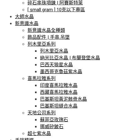
碎石串珠項鍊 | 阿賽斯特萊
[ small gram ] 10克以下專區
大師水晶
新意識水晶
新意識水晶全種類
飾品配件 | 手串.吊墜
列木里亞系列
列木里亞水晶
納米比亞水晶 | 布蘭登堡水晶
巴西天狼星水晶
墨西哥克魯茲紫水晶
喜馬拉雅系列
印度喜馬拉雅水晶
西藏喜馬拉雅水晶
巴基斯坦黃泥骸骨水晶
巴基斯坦縫合水晶
天地公司系列
蘇菲亞玫瑰石
挪威矽鈹石
超七紫水晶