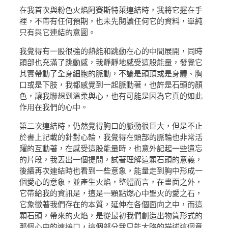
在我首次與粉色火焰阿賽斯特萊連結時，我將它握在手
裡，不帶有任何預期，也未先閱讀任何它的資料，單純
只有與它連結的意圖。
我覺得有一股很強的熱能和跳動在心的中間展開，同時
頭部也充滿了跳動感，我靜靜地感受這股能量，發覺它
其實帶動了全身細胞的脈動，不論是頭頂或是身體、胸
口或是下肢，我都感覺到一起脈動著，也許是石頭的顏
色，讓我聯想到溫柔與心，也有可能是因為它真的如此
作用在我們的心中。
第二次連結時，仍然覺得胸口的脈動很巨大，但是不止
於書上記載的針對心輪，我覺得在頭部的脈輪也非常活
躍的互動著，在感受這股能量時，也意外記起一些遺忘
的片段，我丟出一個提問，試著理解這顆石頭的意義，
後續再次連結時也看到一些意象，能量走到胸中形成一
個愛心的意象，並產生火焰，整體而言，在畫面之外，
它帶給我的資訊是，這是一顆點燃心中聖火的愛之石，
它象徵著我們存在的本質，延伸在各個面向之中，而這
顆石頭，帶來的火焰，是從最初我們創造出物質形式的
那個心中的連接口，這個部分我只能大略的描述這個意