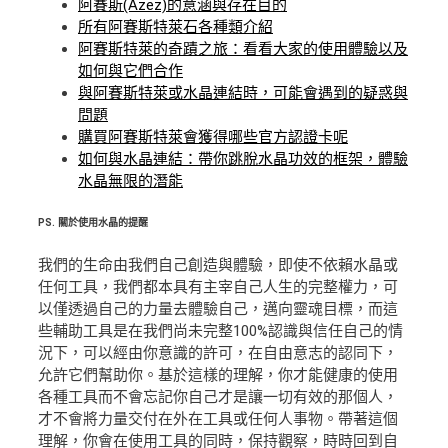
阿賽斯(Azez)的意涵與存在目的
所有阿賽斯特萊石各種類介紹
阿賽斯特萊的奇蹟之旅：看看大家的使用體驗以及
如何與它們合作
與阿賽斯特萊或水晶連結時，可能會遇到的疑惑與
問題
購買阿賽斯特萊會獲得哪些官方認證卡呢
如何與水晶連結：帶你跳脫水晶功效的框架，體驗
水晶無限的潛能
PS.
關於使用水晶的提醒
我們的生命由我們自己創造與體驗，即使不依賴水晶或
任何工具，我們都本具有主宰自己人生的完整權力，可
以僅透過自己的力量去體驗自己，邁向靈魂目標，而這
些輔助工具是在我們尚未完整100%認識與信任自己的情
況下，可以經由你意識的許可，在自由意志的認同下，
允許它們幫助你。基於這樣的理解，你才能健康的使用
各種工具而不會忘記你自己才是讓一切有效的那個人，
才不會將力量交付在外在工具或任何人事物。帶著這個
理解，你會在使用工具的同時，保持觀察，時時回到自