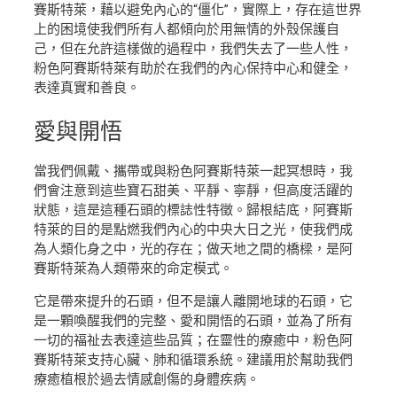
賽斯特萊，藉以避免內心的“僵化”，實際上，存在這世界
上的困境使我們所有人都傾向於用無情的外殼保護自
己，但在允許這樣做的過程中，我們失去了一些人性，
粉色阿賽斯特萊有助於在我們的內心保持中心和健全，
表達真實和善良。
愛
與開悟
當我們佩戴、攜帶或與粉色阿賽斯特萊一起冥想時，我
們會注意到這些寶石甜美、平靜、寧靜，但高度活躍的
狀態，這是這種石頭的標誌性特徵。歸根結底，阿賽斯
特萊的目的是點燃我們內心的中央大日之光，使我們成
為人類化身之中，光的存在；做天地之間的橋樑，是阿
賽斯特萊為人類帶來的命定模式。
它是帶來提升的石頭，但不是讓人離開地球的石頭，它
是一顆喚醒我們的完整、愛和開悟的石頭，並為了所有
一切的福祉去表達這些品質；在靈性的療癒中，粉色阿
賽斯特萊支持心臟、肺和循環系統。建議用於幫助我們
療癒植根於過去情感創傷的身體疾病。