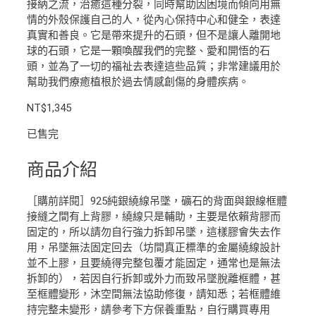
接納之流，治癒這種分裂，同時幫助因困境而傾向用無
情的外殼保護自己的人，從內心保持中心和健全，表達
真實和善良。它是帶來提升的石頭，但不是讓人離開地
球的石頭，它是一顆喚醒我們的完整、愛和開悟的石
頭，並為了一切的福祉去表達這些品質；非常建議用於
幫助我們療癒植根於過去情感創傷的身體疾病。
NT$
1,345
已售完
商品介紹
［購前詳閱］925純銀繞線吊墜，礦石的背面與銀線框體
接縫之間有上背膠，繞線只是輔助，主要是依賴背膠而
固定的，所以請勿自行強力拆卸吊墜，這樣膠會失去作
用，吊墜無法固定回去（坊間真正標準的金屬繞線設計
並不上膠，且要繞得完整包覆才能固定，通常也是無法
拆卸的），若因自行拆卸或外力而致吊墜脫離框體，甚
至框體變形，沐空間無法協助修復，請知悉；若框體維
持完整未變形，請參考下方保養重點，自行購買專用