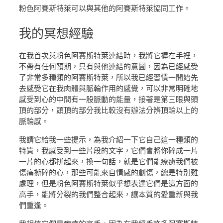
粉色阿賽斯特萊可以與其他的阿賽斯特萊協同工作。
我的
冥想經驗
在我首次與粉色阿賽斯特萊連結時，我將它握在手裡，
不帶有任何預期，只有與他連結的意圖，因為已經感受
了非常多種類的阿賽斯特萊，所以我已經習慣一開始先
去感受它在我肉體與脈輪作用的感覺，可以非常明確地
感受到心的中間有一股脈動的能量，接著是第三眼與頭
頂的部分，頭頂的部分我比較沒有辦法分辨頂輪以上的
脈輪感。
我請它給我一些提示，為我介紹一下它自己這一種類的
特質，我感受到一些片段的文字，它們會將你碎成一片
一片的心都拼起來，換一句話，就是它們能療癒我們被
傷痛撕碎的心，那些可能來自情感的創傷，總是特別難
處理，但是粉色阿賽斯特萊似乎想表達它們是這方面的
高手，能將分裂的我們整合起來，讓本質的愛重新與我
們重逢。