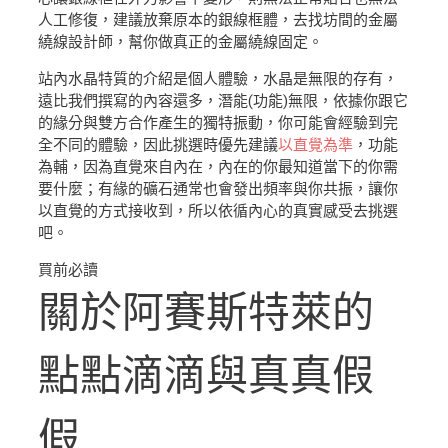
人工修復，建議放棄原本的銀線框體，去找坊間的金屬
繞線設計師，幫你做真正的金屬繞線固定。
站內水晶特質的介紹是個人體驗，水晶是無限的存有，
遠比我們撰寫的內容還多，潛能(功能)無限，依據你跟它
的緣分與雙方合作產生的獨特振動，你可能會經驗到完
全不同的體驗，因此挑選時優先建議
以直覺為準
，功能
為輔，因為直覺來自內在，內在的你最知道當下的你需
要什麼；有緣的礦石通常也會發出頻率與你共振，讓你
以直覺的方式接收到，所以依循內心的真實感受去挑選
吧。
買前必讀
關於阿賽斯特萊的
點點滴滴與真真假
假