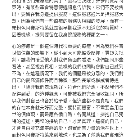
我相信它們是療癒的高手，因為在我經手許多阿賽斯特
萊時，有某些顆會特意傳遞訊息告訴我，它們不要被售
出，要留在我身邊提供服務，這個服務通常是指服務大
眾，因為我們有一些療癒的服務與相關的發展，而有一
顆粉色阿賽斯特萊就是很早期我還不知道它的特質時，
因著機緣，提到要留在我身邊服務的種類之一。
心的療癒是一個這個時代很重要的療癒，因為我們在普
世價值觀的影響下，從小到大可能備受壓抑、質疑與批
判，讓我們接受他人對我們負面的看法，我們認同那些
看法，甚至視為真相，這樣的我們也同時會對自己感到
不滿，在這種情況下，我們的個體是被分離的，我們對
自己的愛充滿條件而且稀微，那些長輩或權威者傳達
出，「除非我們表現夠好、符合他們所想，不然我們不
配得到愛」的這種觀念，可能被我們完全吸收認同，所
以我們對自己也吝於給予愛，但這些都不是真相，我們
的存在本身就美好而完整，獨特而豐富，不需要套用普
世的價值觀，而是應各循自路，各開其道，擁抱自己獨
特的道途，完整的接納自己，才是真理，這樣的自己，
才會自由並充滿寧靜的愛，踏實而有力量的活在世上，
而粉色阿賽斯特萊來到地球，也是為了幫助我們實現這