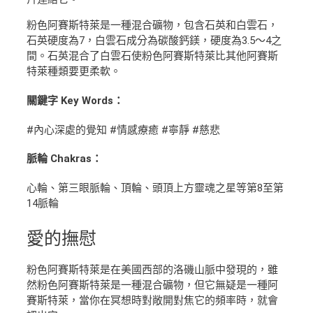
粉色阿賽斯特萊是一種混合礦物，包含石英和白雲石，
石英硬度為7，白雲石成分為碳酸鈣鎂，硬度為3.5～4之
間。石英混合了白雲石使粉色阿賽斯特萊比其他阿賽斯
特萊種類要更柔軟。
關鍵字 Key Words：
#內心深處的覺知 #情感療癒 #寧靜 #慈悲
脈輪 Chakras：
心輪、第三眼脈輪、頂輪、頭頂上方靈魂之星等第8至第
14脈輪
愛
的撫慰
粉色阿賽斯特萊是在美國西部的洛磯山脈中發現的，雖
然粉色阿賽斯特萊是一種混合礦物，但它無疑是一種阿
賽斯特萊，當你在冥想時對敞開對焦它的頻率時，就會