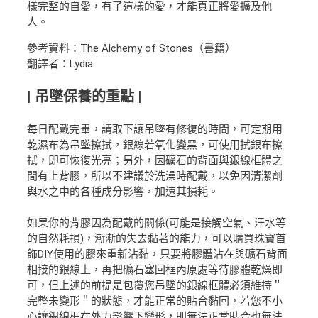
樣完整的自愛，有了這樣的愛，才能真正將愛擴及他
人。
參考資料：The Alchemy of Stones（書籍）
翻譯者：Lydia
| 吊墜保養的重點 |
每日配戴完畢，請取下讓吊墜有修復的時間，可定期用
乾濕布為吊墜擦拭，銀線若氧化變黑，可使用拭銀布擦
拭，即可恢復光亮；另外，因礦石的背面與銀線框體之
間有上背膠，所以不建議於洗澡時配戴，以免因清潔劑
與水之中的各種成分影響，加速其損耗。
如果你的背膠因為配戴的關係(可能是接觸空氣、汗水等
的自然耗損)，漸漸的失去黏著的能力，可以購買珠寶首
飾DIY使用的膠來重新沾黏，只要將膠體沾在與礦石背面
相接的銀線上，再把礦石塞回框內原處等待膠體乾燥即
可，但上述的前提是包覆您吊墜的銀線框體必須維持＂
完整未變形＂的狀態，才能正常的貼合黏回，若您不小
心讓銀線框在外力影響下變形，則無法正常貼合也無法