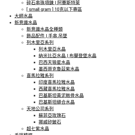
碎石串珠項鍊 | 阿賽斯特萊
[ small gram ] 10克以下專區
大師水晶
新意識水晶
新意識水晶全種類
飾品配件 | 手串.吊墜
列木里亞系列
列木里亞水晶
納米比亞水晶 | 布蘭登堡水晶
巴西天狼星水晶
墨西哥克魯茲紫水晶
喜馬拉雅系列
印度喜馬拉雅水晶
西藏喜馬拉雅水晶
巴基斯坦黃泥骸骨水晶
巴基斯坦縫合水晶
天地公司系列
蘇菲亞玫瑰石
挪威矽鈹石
超七紫水晶