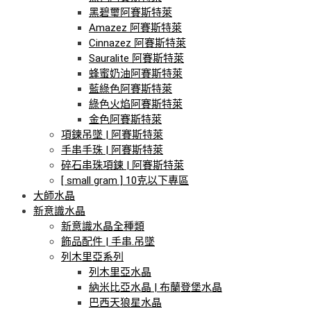
黑碧璽阿賽斯特萊
Amazez 阿賽斯特萊
Cinnazez 阿賽斯特萊
Sauralite 阿賽斯特萊
蜂蜜奶油阿賽斯特萊
藍綠色阿賽斯特萊
綠色火焰阿賽斯特萊
金色阿賽斯特萊
項鍊吊墜 | 阿賽斯特萊
手串手珠 | 阿賽斯特萊
碎石串珠項鍊 | 阿賽斯特萊
[ small gram ] 10克以下專區
大師水晶
新意識水晶
新意識水晶全種類
飾品配件 | 手串.吊墜
列木里亞系列
列木里亞水晶
納米比亞水晶 | 布蘭登堡水晶
巴西天狼星水晶