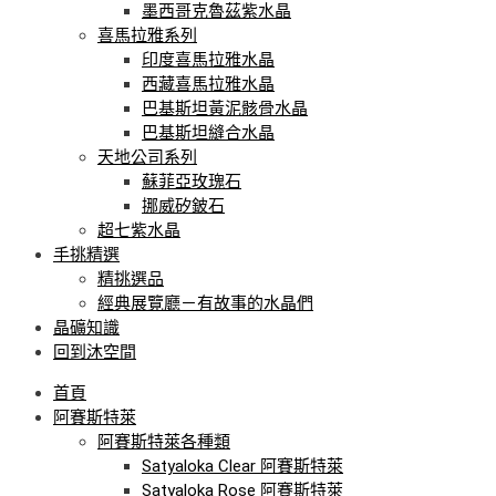
墨西哥克魯茲紫水晶
喜馬拉雅系列
印度喜馬拉雅水晶
西藏喜馬拉雅水晶
巴基斯坦黃泥骸骨水晶
巴基斯坦縫合水晶
天地公司系列
蘇菲亞玫瑰石
挪威矽鈹石
超七紫水晶
手挑精選
精挑選品
經典展覽廳－有故事的水晶們
晶礦知識
回到沐空間
首頁
阿賽斯特萊
阿賽斯特萊各種類
Satyaloka Clear 阿賽斯特萊
Satyaloka Rose 阿賽斯特萊