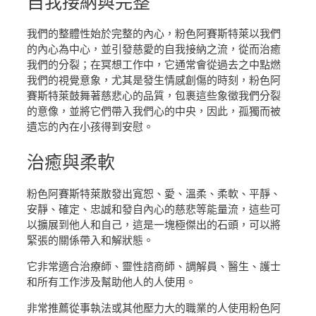
自我接納
與完整
我們的整體性始於完整的內心，粉色阿賽斯特萊以我們
的內心為中心，並引發慈愛的自我接納之流，從而治癒
我們的分裂；在冥想工作中，它通常會從過去之中點燃
我們的視覺意象，尤其是發生情感創傷的時刻，粉色阿
賽斯特萊鼓舞著慈悲心的品質，包裹這些象徵我們分裂
的意像，並將它們帶入我們心的中央，因此，孤獨而被
遺忘的內在小孩得到安慰。
治癒
與柔軟
粉色阿賽斯特萊散發出寬恕、愛、溫柔、柔軟、平靜、
安靜、確定、忠誠和發自內心的慈悲等能量流，這些可
以擴展到他人和自己，這是一塊極傑出的石頭，可以將
緊張的關係帶入和解狀態。
它非常適合治療師、靈性諮商師、調解員、醫生、護士
和所有工作涉及幫助他人的人使用。
非常推薦從事執法或其他壓力大的職業的人使用粉色阿