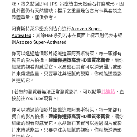
膠，將之黏回即可 | PS. 吊墜皆由天然礦石打磨成形，因
此外觀仍有天然礦缺；標示之重量是包含背卡與套袋之
整體重量，僅供參考。
阿賽斯特萊吊墜系列皆有進行
Azozeo Super-
Activated
：其餘H&E系列若未在頁面上標示則代表未經
過
Azozeo Super-Activated
你可以透過這個影片認識這顆阿賽斯特萊，每一顆都有
獨自的影片拍攝，
建議你選擇高清HD畫質來觀看
，讓你
細緻的觀看與感受它。水晶礦石其實可以透過圖片或影
片來傳遞能量，只要專注與細膩的觀察，你就能透過影
片連結它。
| 若您的瀏覽器無法正常瀏覽影片，可以點擊
此連結
，直
接前往YouTube觀看。|
你可以透過這個影片認識這顆阿賽斯特萊，每一顆都有
獨自的影片拍攝，
建議你選擇高清HD畫質來觀看
，讓你
細緻的觀看與感受它。水晶礦石其實可以透過圖片或影
片來傳遞能量，只要專注與細膩的觀察，你就能透過影
片連結它。