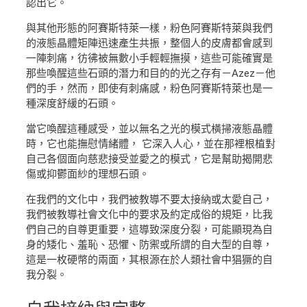
認出它。
與其他形態的阿賽斯特萊一樣，粉色阿賽斯特萊與我們
的液態晶體矩陣迅速產生共振，整個人的皮膚都會感到
一陣刺痛，彷彿被無數小手輕輕撫摸，這些可能確實是
那些喚醒這些石頭的潛力和目的的光之存有－Azez－他
們的手，然而，即使有刺痛感，粉色阿賽斯特萊也是一
種深度舒緩的石頭。
當它喚醒這種感受，並以無名之光的模式橫掃液態晶體
時，它也能撫慰情緒體， 它深入人心，並在那裡根植對
自己各個面向慈悲接受並愛之的模式，它是幫助揭開悲
傷或抑鬱面紗的理想石頭。
在我們的文化中，我們被教導不要太接納或太愛自己，
我們被教導社會文化中的要求及約定成俗的規矩，比我
們自己的自尊更重要，這導致深度分裂，可能顯現為自
身的矮化、羞恥、恐懼、防禦或所謂的自大型的自尊，
這是一枚硬幣的兩面，其根源在於人類社會中猖獗的自
我分裂。