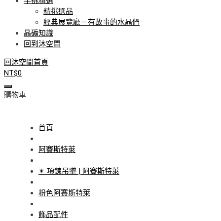
手挑精選
精挑選品
經典展覽廳－有故事的水晶們
晶礦知識
回到沐空間
回沐空間首頁
NT$
0
購物車
首頁
阿賽斯特萊
✴ 項鍊吊墜 | 阿賽斯特萊
粉色阿賽斯特萊
飾品配件