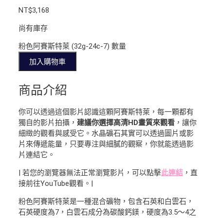
NT$
3,168
尚有庫存
粉色阿賽斯特萊 (32g-24c-7) 數量
加入購物車
商品介紹
你可以透過這個影片認識這顆阿賽斯特萊，每一顆都有
獨自的影片拍攝，
建議你選擇高清HD畫質來觀看
，讓你
細緻的觀看與感受它。水晶礦石其實可以透過圖片或影
片來傳遞能量，只要專注與細膩的觀察，你就能透過影
片連結它。
| 若您的瀏覽器無法正常瀏覽影片，可以點擊
此連結
，直
接前往YouTube觀看。|
粉色阿賽斯特萊是一種混合礦物，包含石英和白雲石，
石英硬度為7，白雲石成分為碳酸鈣鎂，硬度為3.5～4之