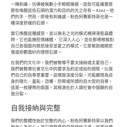
一陣刺痛，彷彿被無數小手輕輕撫摸，這些可能確實是
那些喚醒這些石頭的潛力和目的的光之存有－Azez－他
們的手，然而，即使有刺痛感，粉色阿賽斯特萊也是一
種深度舒緩的石頭。
當它喚醒這種感受，並以無名之光的模式橫掃液態晶體
時，它也能撫慰情緒體， 它深入人心，並在那裡根植對
自己各個面向慈悲接受並愛之的模式，它是幫助揭開悲
傷或抑鬱面紗的理想石頭。
在我們的文化中，我們被教導不要太接納或太愛自己，
我們被教導社會文化中的要求及約定成俗的規矩，比我
們自己的自尊更重要，這導致深度分裂，可能顯現為自
身的矮化、羞恥、恐懼、防禦或所謂的自大型的自尊，
這是一枚硬幣的兩面，其根源在於人類社會中猖獗的自
我分裂。
自我接納
與完整
我們的整體性始於完整的內心，粉色阿賽斯特萊以我們
的內心為中心，並引發慈愛的自我接納之流，從而治癒