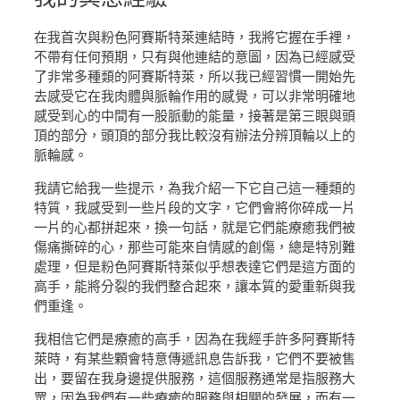
在我首次與粉色阿賽斯特萊連結時，我將它握在手裡，
不帶有任何預期，只有與他連結的意圖，因為已經感受
了非常多種類的阿賽斯特萊，所以我已經習慣一開始先
去感受它在我肉體與脈輪作用的感覺，可以非常明確地
感受到心的中間有一股脈動的能量，接著是第三眼與頭
頂的部分，頭頂的部分我比較沒有辦法分辨頂輪以上的
脈輪感。
我請它給我一些提示，為我介紹一下它自己這一種類的
特質，我感受到一些片段的文字，它們會將你碎成一片
一片的心都拼起來，換一句話，就是它們能療癒我們被
傷痛撕碎的心，那些可能來自情感的創傷，總是特別難
處理，但是粉色阿賽斯特萊似乎想表達它們是這方面的
高手，能將分裂的我們整合起來，讓本質的愛重新與我
們重逢。
我相信它們是療癒的高手，因為在我經手許多阿賽斯特
萊時，有某些顆會特意傳遞訊息告訴我，它們不要被售
出，要留在我身邊提供服務，這個服務通常是指服務大
眾，因為我們有一些療癒的服務與相關的發展，而有一