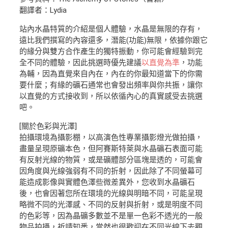
翻譯者：Lydia
站內水晶特質的介紹是個人體驗，水晶是無限的存有，
遠比我們撰寫的內容還多，潛能(功能)無限，依據你跟它
的緣分與雙方合作產生的獨特振動，你可能會經驗到完
全不同的體驗，因此挑選時優先建議
以直覺為準
，功能
為輔，因為直覺來自內在，內在的你最知道當下的你需
要什麼；有緣的礦石通常也會發出頻率與你共振，讓你
以直覺的方式接收到，所以依循內心的真實感受去挑選
吧。
[關於色彩與光澤]
拍攝環境為攝影棚，以高演色性專業攝影燈光做拍攝，
盡量呈現原礦本色，但阿賽斯特萊與水晶礦石表面可能
有反射光線的物質，或是礦體部分區塊是透的，可能會
因角度與光線強弱有不同的折射，因此除了不同螢幕可
能造成影像與實體色澤些微差異外，您收到水晶礦石
後，也會因著您所在環境的光線與明暗不同，可能呈現
略微不同的光澤感、不同的反射與折射，或是明度不同
的色彩等，因為晶礦多數並不是單一色彩不透光的一般
物品拍攝，祈請知悉，當然也很歡迎在不同光線下去觀