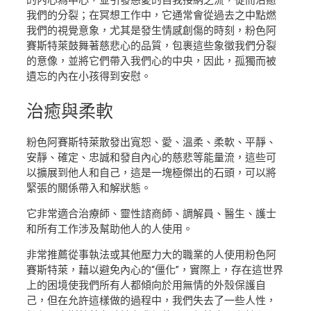
我們的分裂；在冥想工作中，它通常會從過去之中點燃
我們的視覺意象，尤其是發生情感創傷的時刻，粉色阿
賽斯特萊鼓舞著慈悲心的品質，包裹這些象徵我們分裂
的意像，並將它們帶入我們心的中央，因此，孤獨而被
遺忘的內在小孩得到安慰。
治癒
與柔軟
粉色阿賽斯特萊散發出寬恕、愛、溫柔、柔軟、平靜、
安靜、確定、忠誠和發自內心的慈悲等能量流，這些可
以擴展到他人和自己，這是一塊極傑出的石頭，可以將
緊張的關係帶入和解狀態。
它非常適合治療師、靈性諮商師、調解員、醫生、護士
和所有工作涉及幫助他人的人使用。
非常推薦從事執法或其他壓力大的職業的人使用粉色阿
賽斯特萊，藉以避免內心的“僵化”，實際上，存在這世界
上的困境使我們所有人都傾向於用無情的外殼保護自
己，但在允許這樣做的過程中，我們失去了一些人性，