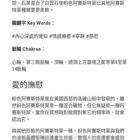
間。石英混合了白雲石使粉色阿賽斯特萊比其他阿賽斯
特萊種類要更柔軟。
關鍵字 Key Words：
#內心深處的覺知 #情感療癒 #寧靜 #慈悲
脈輪 Chakras：
心輪、第三眼脈輪、頂輪、頭頂上方靈魂之星等第8至第
14脈輪
愛
的撫慰
粉色阿賽斯特萊是在美國西部的洛磯山脈中發現的，雖
然粉色阿賽斯特萊是一種混合礦物，但它無疑是一種阿
賽斯特萊，當你在冥想時對敞開對焦它的頻率時，就會
認出它。
與其他形態的阿賽斯特萊一樣，粉色阿賽斯特萊與我們
的液態晶體矩陣迅速產生共振，整個人的皮膚都會感到