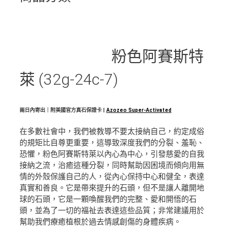
粉色阿賽斯特
萊 (32g-24c-7)
兩日內寄出｜附美國官方真石保證卡 |
Azozeo Super-Activated
在多數社會中，我們被教導不要太接納自己，約定成俗
的規矩比自尊更重要，這導致深度我們的分裂、羞恥、
恐懼，粉色阿賽斯特萊以內心為中心，引發慈愛的自我
接納之流，治癒這種分裂，同時幫助因困境而傾向用無
情的外殼保護自己的人，從內心保持中心和健全，表達
真實和善良。它是帶來提升的石頭，但不是讓人離開地
球的石頭，它是一顆喚醒我們的完整、愛和開悟的石
頭，並為了一切的福祉去表達這些品質；非常建議用於
幫助我們療癒植根於過去情感創傷的身體疾病。