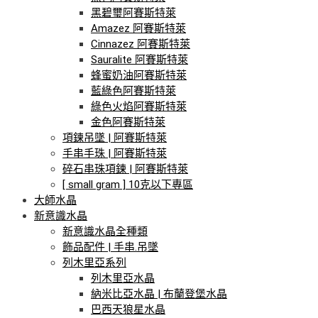
黑碧璽阿賽斯特萊
Amazez 阿賽斯特萊
Cinnazez 阿賽斯特萊
Sauralite 阿賽斯特萊
蜂蜜奶油阿賽斯特萊
藍綠色阿賽斯特萊
綠色火焰阿賽斯特萊
金色阿賽斯特萊
項鍊吊墜 | 阿賽斯特萊
手串手珠 | 阿賽斯特萊
碎石串珠項鍊 | 阿賽斯特萊
[ small gram ] 10克以下專區
大師水晶
新意識水晶
新意識水晶全種類
飾品配件 | 手串.吊墜
列木里亞系列
列木里亞水晶
納米比亞水晶 | 布蘭登堡水晶
巴西天狼星水晶