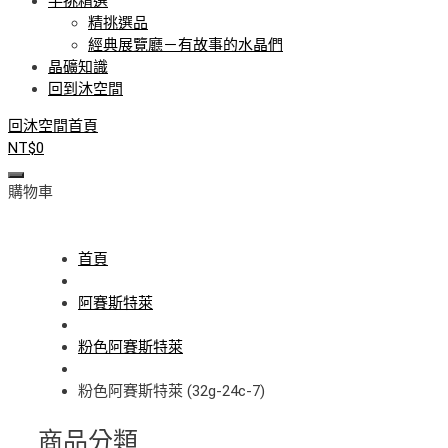
手挑精選
精挑選品
經典展覽廳－有故事的水晶們
晶礦知識
回到沐空間
回沐空間首頁
NT$
0
購物車
首頁
阿賽斯特萊
粉色阿賽斯特萊
粉色阿賽斯特萊 (32g-24c-7)
商品分類