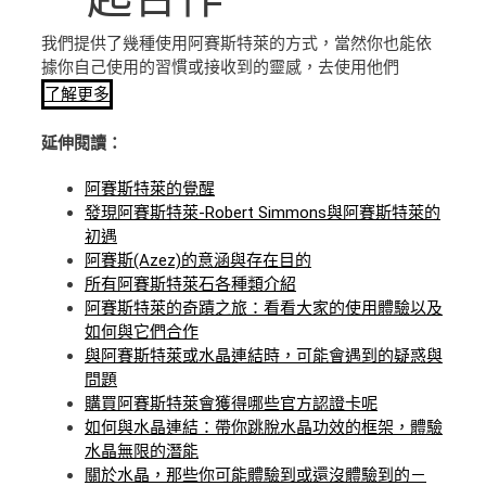
我們提供了幾種使用阿賽斯特萊的方式，當然你也能依
據你自己使用的習慣或接收到的靈感，去使用他們
了解更多
延伸閱讀：
阿賽斯特萊的覺醒
發現阿賽斯特萊-Robert Simmons與阿賽斯特萊的
初遇
阿賽斯(Azez)的意涵與存在目的
所有阿賽斯特萊石各種類介紹
阿賽斯特萊的奇蹟之旅：看看大家的使用體驗以及
如何與它們合作
與阿賽斯特萊或水晶連結時，可能會遇到的疑惑與
問題
購買阿賽斯特萊會獲得哪些官方認證卡呢
如何與水晶連結：帶你跳脫水晶功效的框架，體驗
水晶無限的潛能
關於水晶，那些你可能體驗到或還沒體驗到的－