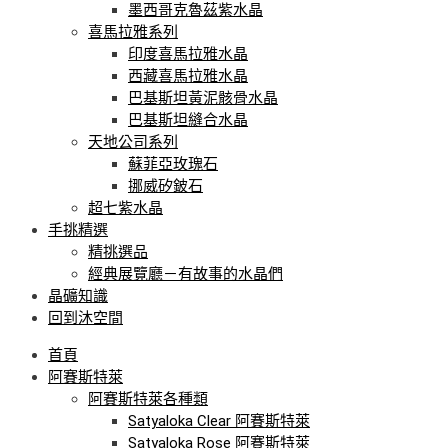
墨西哥克魯茲紫水晶
喜馬拉雅系列
印度喜馬拉雅水晶
西藏喜馬拉雅水晶
巴基斯坦黃泥骸骨水晶
巴基斯坦縫合水晶
天地公司系列
蘇菲亞玫瑰石
挪威矽鈹石
超七紫水晶
手挑精選
精挑選品
經典展覽廳－有故事的水晶們
晶礦知識
回到沐空間
首頁
阿賽斯特萊
阿賽斯特萊各種類
Satyaloka Clear 阿賽斯特萊
Satyaloka Rose 阿賽斯特萊