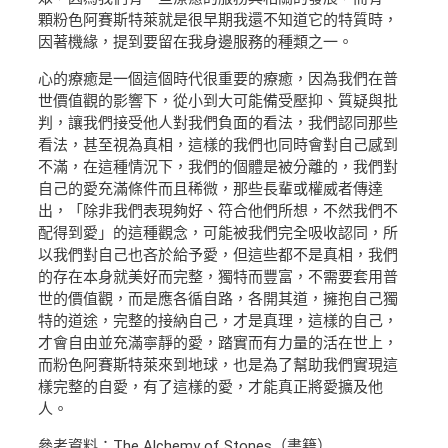
顆粉色阿賽斯特萊就是很早期我還不知道它的特質時，
因著機緣，提到要留在我身邊服務的種類之一。
心的療癒是一個這個時代很重要的療癒，因為我們在普
世價值觀的影響下，從小到大可能備受壓抑、質疑與批
判，讓我們接受他人對我們負面的看法，我們認同那些
看法，甚至視為真相，這樣的我們也同時會對自己感到
不滿，在這種情況下，我們的個體是被分離的，我們對
自己的愛充滿條件而且稀微，那些長輩或權威者傳達
出，「除非我們表現夠好、符合他們所想，不然我們不
配得到愛」的這種觀念，可能被我們完全吸收認同，所
以我們對自己也吝於給予愛，但這些都不是真相，我們
的存在本身就美好而完整，獨特而豐富，不需要套用普
世的價值觀，而是應各循自路，各開其道，擁抱自己獨
特的道途，完整的接納自己，才是真理，這樣的自己，
才會自由並充滿寧靜的愛，踏實而有力量的活在世上，
而粉色阿賽斯特萊來到地球，也是為了幫助我們實現這
樣完整的自愛，有了這樣的愛，才能真正將愛擴及他
人。
參考資料：The Alchemy of Stones（書籍）