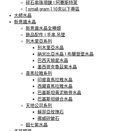
碎石串珠項鍊 | 阿賽斯特萊
[ small gram ] 10克以下專區
大師水晶
新意識水晶
新意識水晶全種類
飾品配件 | 手串.吊墜
列木里亞系列
列木里亞水晶
納米比亞水晶 | 布蘭登堡水晶
巴西天狼星水晶
墨西哥克魯茲紫水晶
喜馬拉雅系列
印度喜馬拉雅水晶
西藏喜馬拉雅水晶
巴基斯坦黃泥骸骨水晶
巴基斯坦縫合水晶
天地公司系列
蘇菲亞玫瑰石
挪威矽鈹石
超七紫水晶