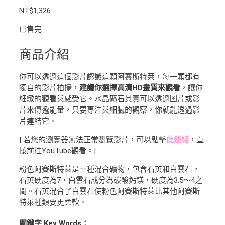
NT$
1,326
已售完
商品介紹
你可以透過這個影片認識這顆阿賽斯特萊，每一顆都有
獨自的影片拍攝，
建議你選擇高清HD畫質來觀看
，讓你
細緻的觀看與感受它。水晶礦石其實可以透過圖片或影
片來傳遞能量，只要專注與細膩的觀察，你就能透過影
片連結它。
| 若您的瀏覽器無法正常瀏覽影片，可以點擊
此連結
，直
接前往YouTube觀看。|
粉色阿賽斯特萊是一種混合礦物，包含石英和白雲石，
石英硬度為7，白雲石成分為碳酸鈣鎂，硬度為3.5～4之
間。石英混合了白雲石使粉色阿賽斯特萊比其他阿賽斯
特萊種類要更柔軟。
關鍵字 Key Words：