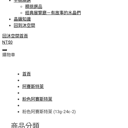
手挑精選
精挑選品
經典展覽廳－有故事的水晶們
晶礦知識
回到沐空間
回沐空間首頁
NT$
0
購物車
首頁
阿賽斯特萊
粉色阿賽斯特萊
粉色阿賽斯特萊 (13g-24c-2)
商品分類