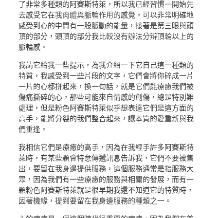
了非常多種類的阿賽斯特萊，所以我已經習慣一開始先
去感受它在我肉體與脈輪作用的感覺，可以非常明確地
感受到心的中間有一股脈動的能量，接著是第三眼與頭
頂的部分，頭頂的部分我比較沒有辦法分辨頂輪以上的
脈輪感。
我請它給我一些提示，為我介紹一下它自己這一種類的
特質，我感受到一些片段的文字，它們會將你碎成一片
一片的心都拼起來，換一句話，就是它們能療癒我們被
傷痛撕碎的心，那些可能來自情感的創傷，總是特別難
處理，但是粉色阿賽斯特萊似乎想表達它們是這方面的
高手，能將分裂的我們整合起來，讓本質的愛重新與我
們重逢。
我相信它們是療癒的高手，因為在我經手許多阿賽斯特
萊時，有某些顆會特意傳遞訊息告訴我，它們不要被售
出，要留在我身邊提供服務，這個服務通常是指服務大
眾，因為我們有一些療癒的服務與相關的發展，而有一
顆粉色阿賽斯特萊就是很早期我還不知道它的特質時，
因著機緣，提到要留在我身邊服務的種類之一。