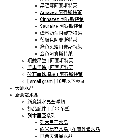
黑碧璽阿賽斯特萊
Amazez 阿賽斯特萊
Cinnazez 阿賽斯特萊
Sauralite 阿賽斯特萊
蜂蜜奶油阿賽斯特萊
藍綠色阿賽斯特萊
綠色火焰阿賽斯特萊
金色阿賽斯特萊
項鍊吊墜 | 阿賽斯特萊
手串手珠 | 阿賽斯特萊
碎石串珠項鍊 | 阿賽斯特萊
[ small gram ] 10克以下專區
大師水晶
新意識水晶
新意識水晶全種類
飾品配件 | 手串.吊墜
列木里亞系列
列木里亞水晶
納米比亞水晶 | 布蘭登堡水晶
巴西天狼星水晶