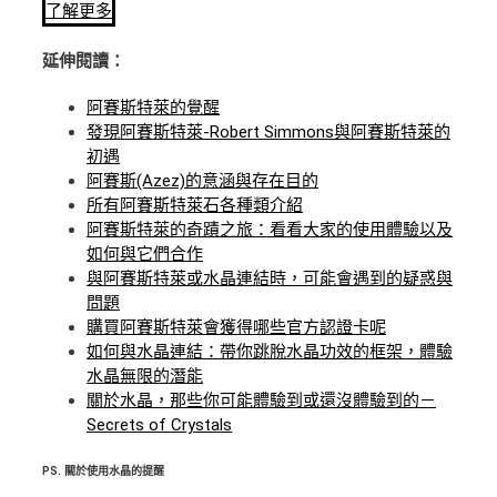
了解更多
延伸閱讀：
阿賽斯特萊的覺醒
發現阿賽斯特萊-Robert Simmons與阿賽斯特萊的
初遇
阿賽斯(Azez)的意涵與存在目的
所有阿賽斯特萊石各種類介紹
阿賽斯特萊的奇蹟之旅：看看大家的使用體驗以及
如何與它們合作
與阿賽斯特萊或水晶連結時，可能會遇到的疑惑與
問題
購買阿賽斯特萊會獲得哪些官方認證卡呢
如何與水晶連結：帶你跳脫水晶功效的框架，體驗
水晶無限的潛能
關於水晶，那些你可能體驗到或還沒體驗到的－
Secrets of Crystals
PS.
關於使用水晶的提醒