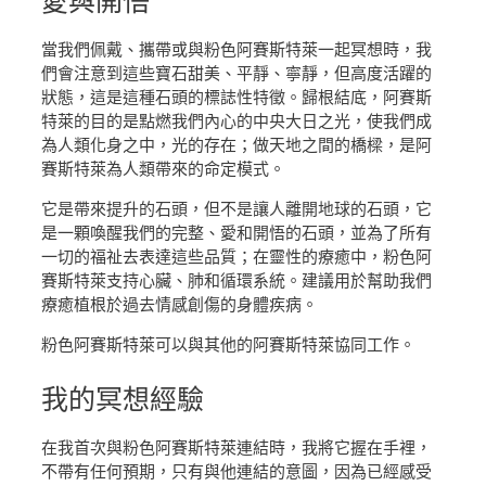
愛
與開悟
當我們佩戴、攜帶或與粉色阿賽斯特萊一起冥想時，我
們會注意到這些寶石甜美、平靜、寧靜，但高度活躍的
狀態，這是這種石頭的標誌性特徵。歸根結底，阿賽斯
特萊的目的是點燃我們內心的中央大日之光，使我們成
為人類化身之中，光的存在；做天地之間的橋樑，是阿
賽斯特萊為人類帶來的命定模式。
它是帶來提升的石頭，但不是讓人離開地球的石頭，它
是一顆喚醒我們的完整、愛和開悟的石頭，並為了所有
一切的福祉去表達這些品質；在靈性的療癒中，粉色阿
賽斯特萊支持心臟、肺和循環系統。建議用於幫助我們
療癒植根於過去情感創傷的身體疾病。
粉色阿賽斯特萊可以與其他的阿賽斯特萊協同工作。
我的
冥想經驗
在我首次與粉色阿賽斯特萊連結時，我將它握在手裡，
不帶有任何預期，只有與他連結的意圖，因為已經感受