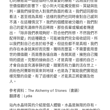
心的療癒是一個這個時代很重要的療癒，因為我們在普
世價值觀的影響下，從小到大可能備受壓抑、質疑與批
判，讓我們接受他人對我們負面的看法，我們認同那些
看法，甚至視為真相，這樣的我們也同時會對自己感到
不滿，在這種情況下，我們的個體是被分離的，我們對
自己的愛充滿條件而且稀微，那些長輩或權威者傳達
出，「除非我們表現夠好、符合他們所想，不然我們不
配得到愛」的這種觀念，可能被我們完全吸收認同，所
以我們對自己也吝於給予愛，但這些都不是真相，我們
的存在本身就美好而完整，獨特而豐富，不需要套用普
世的價值觀，而是應各循自路，各開其道，擁抱自己獨
特的道途，完整的接納自己，才是真理，這樣的自己，
才會自由並充滿寧靜的愛，踏實而有力量的活在世上，
而粉色阿賽斯特萊來到地球，也是為了幫助我們實現這
樣完整的自愛，有了這樣的愛，才能真正將愛擴及他
人。
參考資料：The Alchemy of Stones（書籍）
翻譯者：Lydia
站內水晶特質的介紹是個人體驗，水晶是無限的存有，