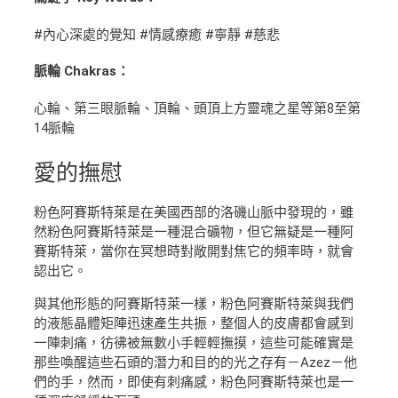
#內心深處的覺知 #情感療癒 #寧靜 #慈悲
脈輪 Chakras：
心輪、第三眼脈輪、頂輪、頭頂上方靈魂之星等第8至第
14脈輪
愛
的撫慰
粉色阿賽斯特萊是在美國西部的洛磯山脈中發現的，雖
然粉色阿賽斯特萊是一種混合礦物，但它無疑是一種阿
賽斯特萊，當你在冥想時對敞開對焦它的頻率時，就會
認出它。
與其他形態的阿賽斯特萊一樣，粉色阿賽斯特萊與我們
的液態晶體矩陣迅速產生共振，整個人的皮膚都會感到
一陣刺痛，彷彿被無數小手輕輕撫摸，這些可能確實是
那些喚醒這些石頭的潛力和目的的光之存有－Azez－他
們的手，然而，即使有刺痛感，粉色阿賽斯特萊也是一