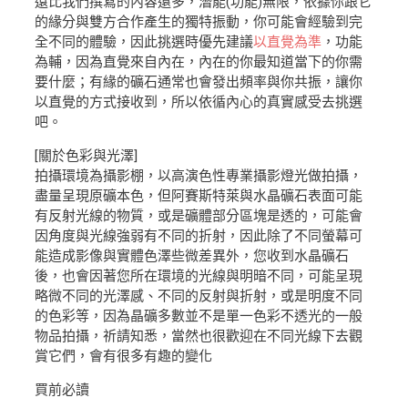
遠比我們撰寫的內容還多，潛能(功能)無限，依據你跟它
的緣分與雙方合作產生的獨特振動，你可能會經驗到完
全不同的體驗，因此挑選時優先建議
以直覺為準
，功能
為輔，因為直覺來自內在，內在的你最知道當下的你需
要什麼；有緣的礦石通常也會發出頻率與你共振，讓你
以直覺的方式接收到，所以依循內心的真實感受去挑選
吧。
[關於色彩與光澤]
拍攝環境為攝影棚，以高演色性專業攝影燈光做拍攝，
盡量呈現原礦本色，但阿賽斯特萊與水晶礦石表面可能
有反射光線的物質，或是礦體部分區塊是透的，可能會
因角度與光線強弱有不同的折射，因此除了不同螢幕可
能造成影像與實體色澤些微差異外，您收到水晶礦石
後，也會因著您所在環境的光線與明暗不同，可能呈現
略微不同的光澤感、不同的反射與折射，或是明度不同
的色彩等，因為晶礦多數並不是單一色彩不透光的一般
物品拍攝，祈請知悉，當然也很歡迎在不同光線下去觀
賞它們，會有很多有趣的變化
買前必讀