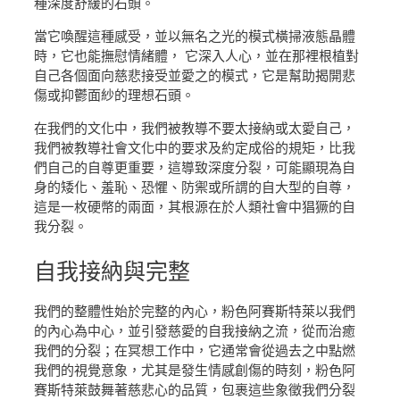
種深度舒緩的石頭。
當它喚醒這種感受，並以無名之光的模式橫掃液態晶體
時，它也能撫慰情緒體， 它深入人心，並在那裡根植對
自己各個面向慈悲接受並愛之的模式，它是幫助揭開悲
傷或抑鬱面紗的理想石頭。
在我們的文化中，我們被教導不要太接納或太愛自己，
我們被教導社會文化中的要求及約定成俗的規矩，比我
們自己的自尊更重要，這導致深度分裂，可能顯現為自
身的矮化、羞恥、恐懼、防禦或所謂的自大型的自尊，
這是一枚硬幣的兩面，其根源在於人類社會中猖獗的自
我分裂。
自我接納
與完整
我們的整體性始於完整的內心，粉色阿賽斯特萊以我們
的內心為中心，並引發慈愛的自我接納之流，從而治癒
我們的分裂；在冥想工作中，它通常會從過去之中點燃
我們的視覺意象，尤其是發生情感創傷的時刻，粉色阿
賽斯特萊鼓舞著慈悲心的品質，包裹這些象徵我們分裂