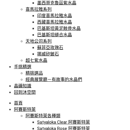
墨西哥克魯茲紫水晶
喜馬拉雅系列
印度喜馬拉雅水晶
西藏喜馬拉雅水晶
巴基斯坦黃泥骸骨水晶
巴基斯坦縫合水晶
天地公司系列
蘇菲亞玫瑰石
挪威矽鈹石
超七紫水晶
手挑精選
精挑選品
經典展覽廳－有故事的水晶們
晶礦知識
回到沐空間
首頁
阿賽斯特萊
阿賽斯特萊各種類
Satyaloka Clear 阿賽斯特萊
Satyaloka Rose 阿賽斯特萊