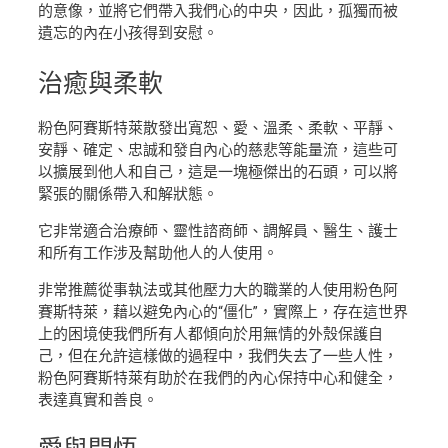
的意像，並將它們帶入我們心的中央，因此，孤獨而被
遺忘的內在小孩得到安慰。
治癒
與柔軟
粉色阿賽斯特萊散發出寬恕、愛、溫柔、柔軟、平靜、
安靜、確定、忠誠和發自內心的慈悲等能量流，這些可
以擴展到他人和自己，這是一塊極傑出的石頭，可以將
緊張的關係帶入和解狀態。
它非常適合治療師、靈性諮商師、調解員、醫生、護士
和所有工作涉及幫助他人的人使用。
非常推薦從事執法或其他壓力大的職業的人使用粉色阿
賽斯特萊，藉以避免內心的“僵化”，實際上，存在這世界
上的困境使我們所有人都傾向於用無情的外殼保護自
己，但在允許這樣做的過程中，我們失去了一些人性，
粉色阿賽斯特萊有助於在我們的內心保持中心和健全，
表達真實和善良。