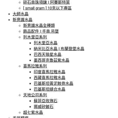
碎石串珠項鍊 | 阿賽斯特萊
[ small gram ] 10克以下專區
大師水晶
新意識水晶
新意識水晶全種類
飾品配件 | 手串.吊墜
列木里亞系列
列木里亞水晶
納米比亞水晶 | 布蘭登堡水晶
巴西天狼星水晶
墨西哥克魯茲紫水晶
喜馬拉雅系列
印度喜馬拉雅水晶
西藏喜馬拉雅水晶
巴基斯坦黃泥骸骨水晶
巴基斯坦縫合水晶
天地公司系列
蘇菲亞玫瑰石
挪威矽鈹石
超七紫水晶