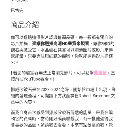
已售完
商品介紹
你可以透過這個影片認識這顆晶礦，每一顆都有獨自的
影片拍攝，
建議你選擇高清HD畫質來觀看
，讓你細緻的
觀看與感受它。水晶礦石其實可以透過圖片或影片來傳
遞能量，只要專注與細膩的觀察，你就能透過影片連結
它。
| 若您的瀏覽器無法正常瀏覽影片，可以點擊
此連結
，直
接前往YouTube觀看。|
挪威矽鈹石是在2023-2024之際，開始於市場上出現，詳
細的發現過程，可閱讀下方我翻譯自Robert Simmons文
章中的內容。
而我自身首次感受到挪威矽鈹石傳遞的能量，是我在編
輯它的資料時，當時剛好礦商聯繫我，有一批他覺得我
會喜歡的晶礦，邀請我去看看，本來有點萎靡的我，覺