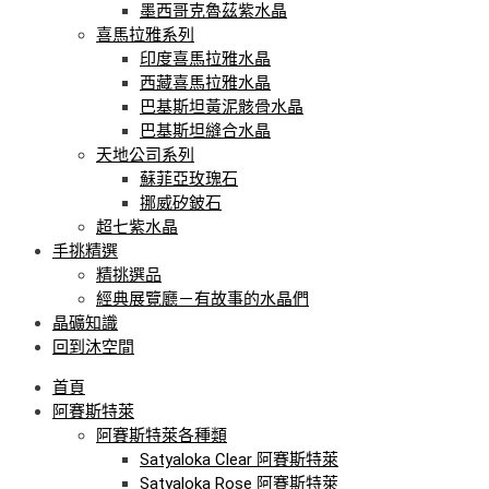
墨西哥克魯茲紫水晶
喜馬拉雅系列
印度喜馬拉雅水晶
西藏喜馬拉雅水晶
巴基斯坦黃泥骸骨水晶
巴基斯坦縫合水晶
天地公司系列
蘇菲亞玫瑰石
挪威矽鈹石
超七紫水晶
手挑精選
精挑選品
經典展覽廳－有故事的水晶們
晶礦知識
回到沐空間
首頁
阿賽斯特萊
阿賽斯特萊各種類
Satyaloka Clear 阿賽斯特萊
Satyaloka Rose 阿賽斯特萊