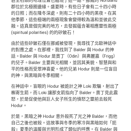
甚至石頭的地理位置也體現了這一點。挪威的 Nordland
郡位於北極圈邊緣。盛夏時，有些日子會有二十四小時
的日照；而在隆冬深處，則有二十四小時的黑夜。在其
他季節，這些極端的兩極現象會變得較為溫和並彼此交
融。這真是個完美的地方，去發掘蘊含著相應靈性兩極
(spiritual polarities) 的的矽鈹石！
由於這些矽鈹石僅在挪威被發現，我尋找了北歐神話中
的對應之處。在那裡，我找到了 Balder 與 Hodur 的神
話。Balder 與 Hodur 是奧丁（Odin）與弗麗嘉（Frigg）
的兒子。Balder 主要與光相關，並因其美貌、智慧與和
平的性格而受眾神喜愛。他的兄弟 Hodur 則是一位盲目
的神，與黑暗與冬季相關。
在神話中，盲眼的 Hodur 被詭計之神 Loki 欺騙，射出了
槲寄生箭，而 Loki 讓那支箭指向了 Balder。奧丁見此震
怒，於是促使他與巨人女子所生的憤怒之靈前去殺死
Hodur。
於是，黑暗之神 Hodur 意外殺死了光之神 Balder，而他
自己之後也被殺。這故事與冬季的寒冷與黑暗如何「扼
殺」夏季的溫暖與光明形成了類似的呼應。在 Balder 與