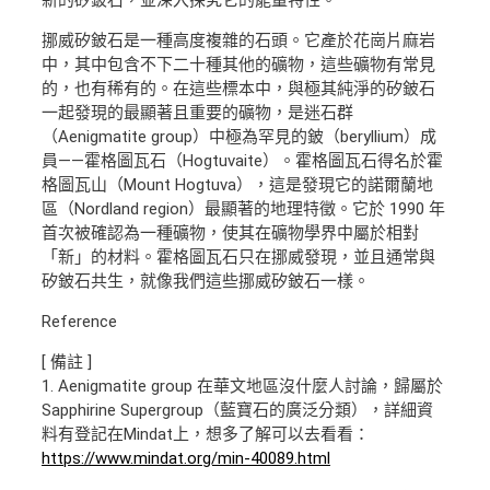
新的矽鈹石，並深入探究它的能量特性。
挪威矽鈹石是一種高度複雜的石頭。它產於花崗片麻岩
中，其中包含不下二十種其他的礦物，這些礦物有常見
的，也有稀有的。在這些標本中，與極其純淨的矽鈹石
一起發現的最顯著且重要的礦物，是迷石群
（Aenigmatite group）中極為罕見的鈹（beryllium）成
員——霍格圖瓦石（Hogtuvaite）。霍格圖瓦石得名於霍
格圖瓦山（Mount Hogtuva），這是發現它的諾爾蘭地
區（Nordland region）最顯著的地理特徵。它於 1990 年
首次被確認為一種礦物，使其在礦物學界中屬於相對
「新」的材料。霍格圖瓦石只在挪威發現，並且通常與
矽鈹石共生，就像我們這些挪威矽鈹石一樣。
Reference
[ 備註 ]
1. Aenigmatite group 在華文地區沒什麼人討論，歸屬於
Sapphirine Supergroup（藍寶石的廣泛分類），詳細資
料有登記在Mindat上，想多了解可以去看看：
https://www.mindat.org/min-40089.html