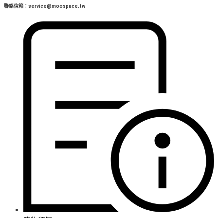
聯絡信箱：service@moospace.tw