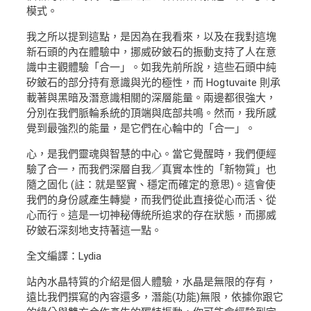
模式。
我之所以提到這點，是因為在我看來，以及在我對這塊
新石頭的內在體驗中，挪威矽鈹石的振動支持了人在意
識中主觀體驗「合一」。如我先前所說，這些石頭中純
矽鈹石的部分持有意識與光的極性，而 Hogtuvaite 則承
載著與黑暗及潛意識相關的深層能量。兩邊都很強大，
分別在我們脈輪系統的頂端與底部共鳴。然而，我所感
覺到最強烈的能量，是它們在心輪中的「合一」。
心，是我們靈魂與智慧的中心。當它覺醒時，我們便經
驗了合一，而我們深層自我／真實本性的「新物質」也
隨之固化 (註：就是堅實、穩定而確定的意思)。這會使
我們的身份感產生轉變，而我們從此直接從心而活、從
心而行。這是一切神秘傳統所追求的存在狀態，而挪威
矽鈹石深刻地支持著這一點。
全文編譯：Lydia
站內水晶特質的介紹是個人體驗，水晶是無限的存有，
遠比我們撰寫的內容還多，潛能(功能)無限，依據你跟它