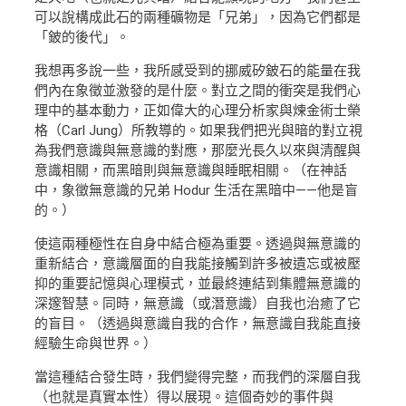
可以說構成此石的兩種礦物是「兄弟」，因為它們都是
「鈹的後代」。
我想再多說一些，我所感受到的挪威矽鈹石的能量在我
們內在象徵並激發的是什麼。對立之間的衝突是我們心
理中的基本動力，正如偉大的心理分析家與煉金術士榮
格（Carl Jung）所教導的。如果我們把光與暗的對立視
為我們意識與無意識的對應，那麼光長久以來與清醒與
意識相關，而黑暗則與無意識與睡眠相關。（在神話
中，象徵無意識的兄弟 Hodur 生活在黑暗中——他是盲
的。）
使這兩種極性在自身中結合極為重要。透過與無意識的
重新結合，意識層面的自我能接觸到許多被遺忘或被壓
抑的重要記憶與心理模式，並最終連結到集體無意識的
深邃智慧。同時，無意識（或潛意識）自我也治癒了它
的盲目。（透過與意識自我的合作，無意識自我能直接
經驗生命與世界。）
當這種結合發生時，我們變得完整，而我們的深層自我
（也就是真實本性）得以展現。這個奇妙的事件與