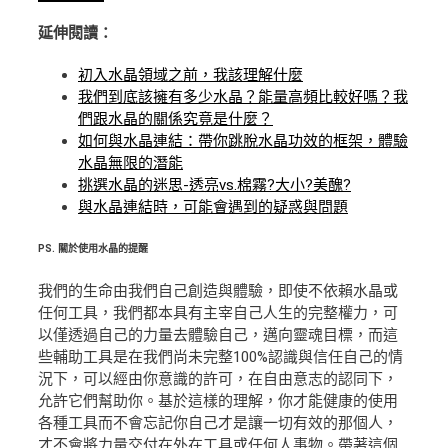
延伸閱讀：
初入水晶領域之前，我該理解什麼
我們到底該擁有多少水晶？能量高頻比較好嗎？我
們跟水晶的關係究竟是什麼？
如何與水晶連結：帶你跳脫水晶功效的框架，體驗
水晶無限的潛能
挑選水晶的迷思-透亮vs.棉霧?大小?美醜?
與水晶連結時，可能會遇到的疑惑與問題
PS.
關於使用水晶的提醒
我們的生命由我們自己創造與體驗，即使不依賴水晶或
任何工具，我們都本具有主宰自己人生的完整權力，可
以僅透過自己的力量去體驗自己，邁向靈魂目標，而這
些輔助工具是在我們尚未完整100%認識與信任自己的情
況下，可以經由你意識的許可，在自由意志的認同下，
允許它們幫助你。基於這樣的理解，你才能健康的使用
各種工具而不會忘記你自己才是讓一切有效的那個人，
才不會將力量交付在外在工具或任何人事物。帶著這個