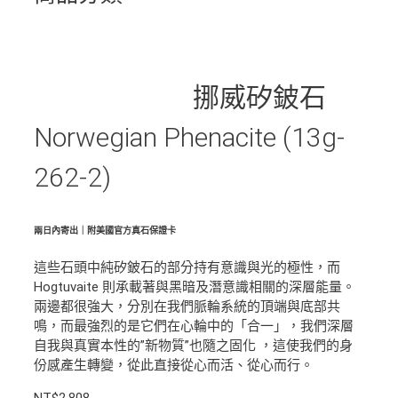
挪威矽鈹石
Norwegian Phenacite (13g-
262-2)
兩日內寄出｜附美國官方真石保證卡
這些石頭中純矽鈹石的部分持有意識與光的極性，而
Hogtuvaite 則承載著與黑暗及潛意識相關的深層能量。
兩邊都很強大，分別在我們脈輪系統的頂端與底部共
鳴，而最強烈的是它們在心輪中的「合一」，我們深層
自我與真實本性的”新物質”也隨之固化 ，這使我們的身
份感產生轉變，從此直接從心而活、從心而行。
NT$
2,808