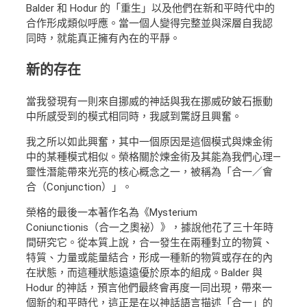
Balder 和 Hodur 的「重生」以及他們在新和平時代中的
合作形成類似呼應。當一個人變得完整並與深層自我認
同時，就能真正擁有內在的平靜。
新的存在
當我發現有一則來自挪威的神話與我在挪威矽鈹石振動
中所感受到的模式相同時，我感到驚訝且興奮。
我之所以如此興奮，其中一個原因是這個模式與煉金術
中的某種模式相似。榮格關於煉金術及其能為我們心理—
靈性潛能帶來光亮的核心概念之一，被稱為「合一／會
合（Conjunction）」。
榮格的最後一本著作名為《Mysterium
Coniunctionis（合一之奧祕）》，據說他花了三十年時
間研究它。從本質上說，合一發生在兩種對立的物質、
特質、力量或能量結合，形成一種新的物質或存在的內
在狀態，而這種狀態遠遠優於原本的組成。Balder 與
Hodur 的神話，預言他們最終會再度一同出現，帶來一
個新的和平時代，這正是在以神話語言描述「合一」的