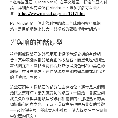
2.霍格圖瓦石（Hogtuvaite）在華文地區一樣沒什麼人討
論，詳細資料有登記在Mindat上，想多了解可以去看
看：
https://www.mindat.org/min-1917.html
PS. Mindat 是一個非營利性的線上全球礦物資料庫網
站。是目前網路上最大、最權威的礦物學參考網站。
光與暗的神話原型
這些挪威矽鈹石的外觀呈現出深淺色調交錯的有趣組
合。其中較淺的部分是真正的矽鈹石，而黑色區域則是
霍格圖瓦石。霍格圖瓦石看起來像是淺色岩石中黑色的
細脈，在某些地方，它們呈現為單獨的薄晶體或羽毛狀
的『噴霧』型態。
這些石頭中，矽鈹石的部分佔主導地位，通常是人們開
始與之連結時，最先感受到的能量。一開始，會感受到
我長久以來與其他類型矽鈹石相關聯的、那種熟悉的高
頻振動和內在之光。同時，還有許多矽鈹石共有的特徵
——它們傳達著一種能契入多維度、讓人得以在內在實相
中遊歷的概念。