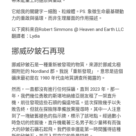
帶來能量上的還原與重啟。
它給我的關鍵字－細胞、粒線體。PS. 象徵生命最基礎動
力的重啟與循環，而非生理層面的作用描述。
以下資料來自Robert Simmons @ Heaven and Earth LLC
翻譯者：Lydia
挪威矽鈹石再現
挪威矽鈹石是一種重新被發現的物質，來源於挪威北極
圈附近的 Nordland 郡。我說「重新發現」，意思是這個
礦床最初是在 1980 年代由地質調查所揭露的。
然而，一直都沒有進行任何採礦，直到 2023 年，那一
年，我們幾位勇敢的斯堪地納維亞朋友租了一架直升
機，前往發現這些石頭的偏遠地區。這次探險幾乎以失
敗告終，但就在探險隊準備放棄搜尋時，其中一人注意
到了一塊破舊褪色的指示牌，標示了該地點。經過數小
時急切的挖掘後，直升機載著三名男子和少量稀有而強
大的矽鈹石礦石起飛。我們很幸運能第一時間獲得這種