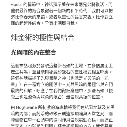
Hodur 的情節中，神話預示著在未來兩兄弟將復活，而
他們最終的結合象徵著一個新的和平時代。我們可以把
這比作春天的來臨，或者以靈性的語言來說，比作對立
面的超越性結合，孕育出深層自我。
煉金術的極性與結合
光與暗的內在整合
這個神話起源於發現這些新石頭的土地，在多個層面上
產生共鳴，並且能與挪威矽鈹石的靈性模式相互呼應。
這個神話描述了光與黑暗之神（也就是光與暗的「能
量」）在一種對立的關係中。光與黑暗的兩極化與它們
最終的和解，呼應了在我們微細身體中，那些石頭（視
覺上也是淺色與深色的混合）最強烈共振的位置。
由 Hogtuvaite 所刺激的海底輪將我們連結到地球及其黑
暗的內部；而純淨的矽鈹石則連接頂輪與天堂之光。兩
種礦物在單一石頭中的協同作用強烈震動心輪，而這正
是天地（也就是光與暗）結合能顯現的地方。我們甚至