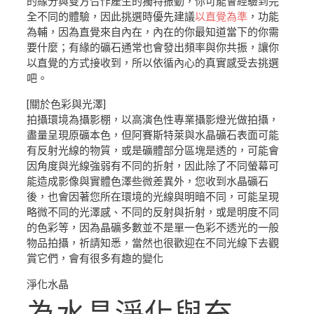
的緣分與雙方合作產生的獨特振動，你可能會經驗到完
全不同的體驗，因此挑選時優先建議
以直覺為準
，功能
為輔，因為直覺來自內在，內在的你最知道當下的你需
要什麼；有緣的礦石通常也會發出頻率與你共振，讓你
以直覺的方式接收到，所以依循內心的真實感受去挑選
吧。
[關於色彩與光澤]
拍攝環境為攝影棚，以高演色性專業攝影燈光做拍攝，
盡量呈現原礦本色，但阿賽斯特萊與水晶礦石表面可能
有反射光線的物質，或是礦體部分區塊是透的，可能會
因角度與光線強弱有不同的折射，因此除了不同螢幕可
能造成影像與實體色澤些微差異外，您收到水晶礦石
後，也會因著您所在環境的光線與明暗不同，可能呈現
略微不同的光澤感、不同的反射與折射，或是明度不同
的色彩等，因為晶礦多數並不是單一色彩不透光的一般
物品拍攝，祈請知悉，當然也很歡迎在不同光線下去觀
賞它們，會有很多有趣的變化
淨化水晶