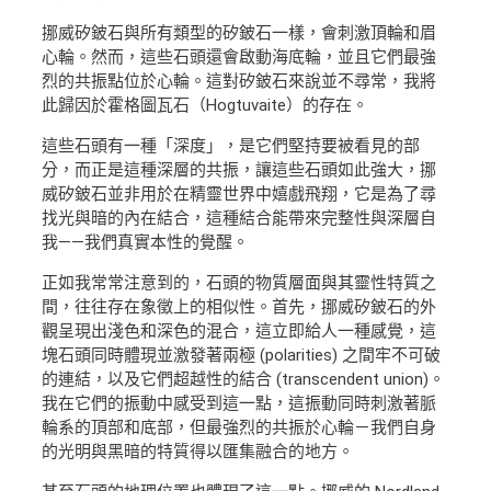
挪威矽鈹石與所有類型的矽鈹石一樣，會刺激頂輪和眉
心輪。然而，這些石頭還會啟動海底輪，並且它們最強
烈的共振點位於心輪。這對矽鈹石來說並不尋常，我將
此歸因於霍格圖瓦石（Hogtuvaite）的存在。
這些石頭有一種「深度」，是它們堅持要被看見的部
分，而正是這種深層的共振，讓這些石頭如此強大，挪
威矽鈹石並非用於在精靈世界中嬉戲飛翔，它是為了尋
找光與暗的內在結合，這種結合能帶來完整性與深層自
我——我們真實本性的覺醒。
正如我常常注意到的，石頭的物質層面與其靈性特質之
間，往往存在象徵上的相似性。首先，挪威矽鈹石的外
觀呈現出淺色和深色的混合，這立即給人一種感覺，這
塊石頭同時體現並激發著兩極 (polarities) 之間牢不可破
的連結，以及它們超越性的結合 (transcendent union)。
我在它們的振動中感受到這一點，這振動同時刺激著脈
輪系的頂部和底部，但最強烈的共振於心輪－我們自身
的光明與黑暗的特質得以匯集融合的地方。