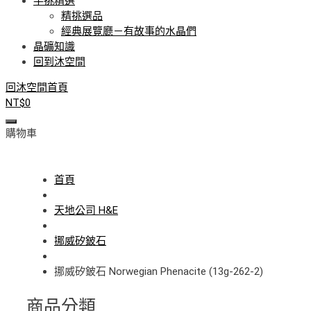
手挑精選
精挑選品
經典展覽廳－有故事的水晶們
晶礦知識
回到沐空間
回沐空間首頁
NT$
0
購物車
首頁
天地公司 H&E
挪威矽鈹石
挪威矽鈹石 Norwegian Phenacite (13g-262-2)
商品分類