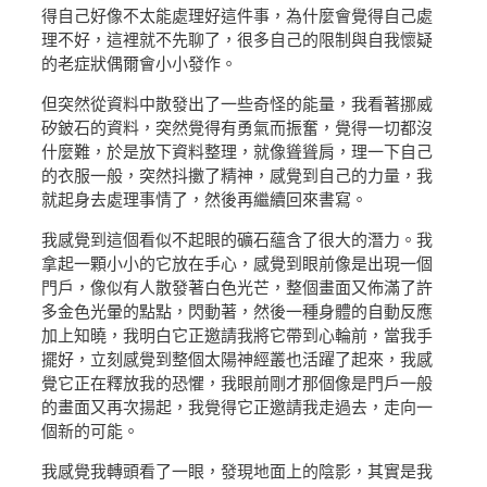
得自己好像不太能處理好這件事，為什麼會覺得自己處
理不好，這裡就不先聊了，很多自己的限制與自我懷疑
的老症狀偶爾會小小發作。
但突然從資料中散發出了一些奇怪的能量，我看著挪威
矽鈹石的資料，突然覺得有勇氣而振奮，覺得一切都沒
什麼難，於是放下資料整理，就像聳聳肩，理一下自己
的衣服一般，突然抖擻了精神，感覺到自己的力量，我
就起身去處理事情了，然後再繼續回來書寫。
我感覺到這個看似不起眼的礦石蘊含了很大的潛力。我
拿起一顆小小的它放在手心，感覺到眼前像是出現一個
門戶，像似有人散發著白色光芒，整個畫面又佈滿了許
多金色光暈的點點，閃動著，然後一種身體的自動反應
加上知曉，我明白它正邀請我將它帶到心輪前，當我手
擺好，立刻感覺到整個太陽神經叢也活躍了起來，我感
覺它正在釋放我的恐懼，我眼前剛才那個像是門戶一般
的畫面又再次揚起，我覺得它正邀請我走過去，走向一
個新的可能。
我感覺我轉頭看了一眼，發現地面上的陰影，其實是我