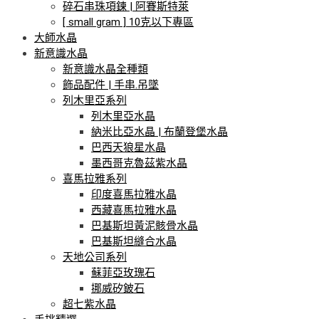
碎石串珠項鍊 | 阿賽斯特萊
[ small gram ] 10克以下專區
大師水晶
新意識水晶
新意識水晶全種類
飾品配件 | 手串.吊墜
列木里亞系列
列木里亞水晶
納米比亞水晶 | 布蘭登堡水晶
巴西天狼星水晶
墨西哥克魯茲紫水晶
喜馬拉雅系列
印度喜馬拉雅水晶
西藏喜馬拉雅水晶
巴基斯坦黃泥骸骨水晶
巴基斯坦縫合水晶
天地公司系列
蘇菲亞玫瑰石
挪威矽鈹石
超七紫水晶