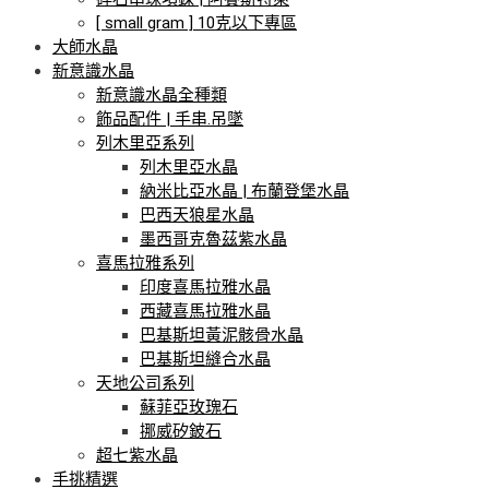
[ small gram ] 10克以下專區
大師水晶
新意識水晶
新意識水晶全種類
飾品配件 | 手串.吊墜
列木里亞系列
列木里亞水晶
納米比亞水晶 | 布蘭登堡水晶
巴西天狼星水晶
墨西哥克魯茲紫水晶
喜馬拉雅系列
印度喜馬拉雅水晶
西藏喜馬拉雅水晶
巴基斯坦黃泥骸骨水晶
巴基斯坦縫合水晶
天地公司系列
蘇菲亞玫瑰石
挪威矽鈹石
超七紫水晶
手挑精選