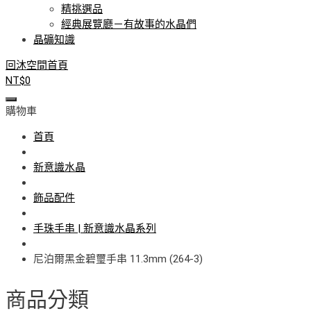
精挑選品
經典展覽廳－有故事的水晶們
晶礦知識
回沐空間首頁
NT$
0
購物車
首頁
新意識水晶
飾品配件
手珠手串 | 新意識水晶系列
尼泊爾黑金碧璽手串 11.3mm (264-3)
商品分類