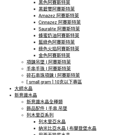
黑色阿賽斯特萊
黑碧璽阿賽斯特萊
Amazez 阿賽斯特萊
Cinnazez 阿賽斯特萊
Sauralite 阿賽斯特萊
蜂蜜奶油阿賽斯特萊
藍綠色阿賽斯特萊
綠色火焰阿賽斯特萊
金色阿賽斯特萊
項鍊吊墜 | 阿賽斯特萊
手串手珠 | 阿賽斯特萊
碎石串珠項鍊 | 阿賽斯特萊
[ small gram ] 10克以下專區
大師水晶
新意識水晶
新意識水晶全種類
飾品配件 | 手串.吊墜
列木里亞系列
列木里亞水晶
納米比亞水晶 | 布蘭登堡水晶
巴西天狼星水晶