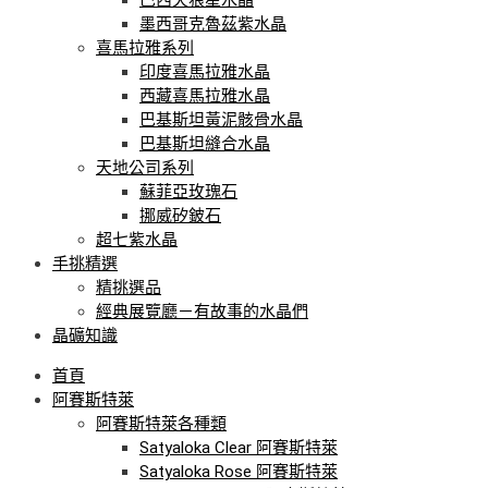
墨西哥克魯茲紫水晶
喜馬拉雅系列
印度喜馬拉雅水晶
西藏喜馬拉雅水晶
巴基斯坦黃泥骸骨水晶
巴基斯坦縫合水晶
天地公司系列
蘇菲亞玫瑰石
挪威矽鈹石
超七紫水晶
手挑精選
精挑選品
經典展覽廳－有故事的水晶們
晶礦知識
首頁
阿賽斯特萊
阿賽斯特萊各種類
Satyaloka Clear 阿賽斯特萊
Satyaloka Rose 阿賽斯特萊