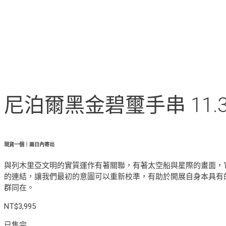
尼泊爾黑金碧璽手串 11.3mm
現貨一個｜兩日內寄出
與列木里亞文明的實質運作有著關聯，有著太空船與星際的畫面，
的連結，讓我們最初的意圖可以重新校準，有助於開展自身本具有
群同在。
NT$
3,995
已售完