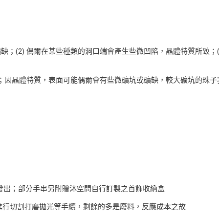
缺；(2) 偶爾在某些種類的洞口端會產生些微凹陷，晶體特質所致；
1.2mm之間；因晶體特質，表面可能偶爾會有些微礦坑或礦缺，較大礦坑的
機發出；部分手串另附贈沐空間自行訂製之首飾收納盒
礦進行切割打磨拋光等手續，剩餘的多是廢料，反應成本之故