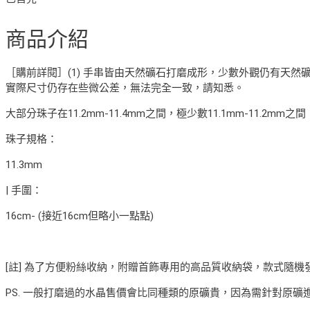
商品介紹
［購前詳閱］(1) 手串皆由天然礦石打磨成形，少數外觀仍有天然礦
實際尺寸仍存在些微公差，無法完全一致，請知悉。
大部分珠子在11.2mm-11.4mm之間，極少數11.1mm-1
珠子規格：
11.3mm
| 手圍：
16cm- (接近16cm但略小一點點)
[註] 為了方便粉絲收納，附贈首飾專用的高品質收納袋，款式隨
PS. 一般打磨過的水晶售價會比同種類的原礦貴，因為需針對原