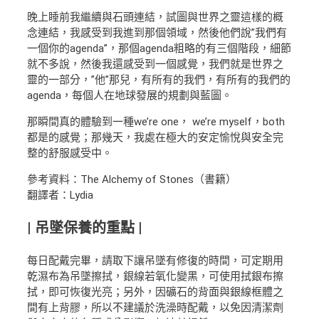
晚上睡前我繼續與石頭連結，試圖與世界之靈這樣的概
念連結，我感受到我進到那個領域，然後他們說”我們有
一個你的agenda”，那個agenda粗略的有三個階段，細節
就不多說，然後我還感受到一個感覺，我們就是世界之
靈的一部分，”他”那兒，有所有的我們，有所有的我們的
agenda，每個人在地球發展的規劃與藍圖。
那瞬間真的體驗到一種we’re one， we’re myself，both
都是的感覺；那幾天，我處在極大的安定愉悅與安全完
整的舒服感受中。
參考資料：The Alchemy of Stones（書籍）
翻譯者：Lydia
| 吊墜保養的重點 |
每日配戴完畢，請取下讓吊墜有修復的時間，可定期用
乾濕布為吊墜擦拭，銀線若氧化變黑，可使用拭銀布擦
拭，即可恢復光亮；另外，因礦石的背面與銀線框體之
間有上背膠，所以不建議於洗澡時配戴，以免因清潔劑