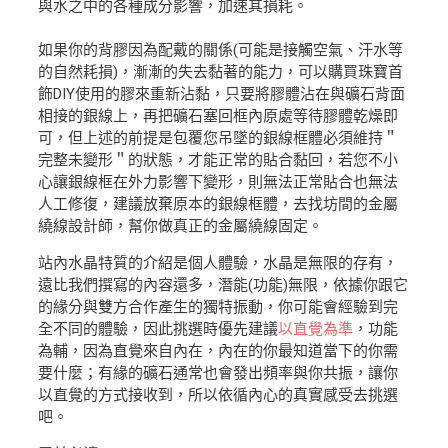
與水之中的各種成分影響，加速其損耗。
如果你的背膠因為配戴的關係(可能是接觸空氣、汗水等
的自然耗損)，漸漸的失去黏著的能力，可以購買珠寶首
飾DIY使用的膠來重新沾黏，只要將膠體沾在與礦石背面
相接的銀線上，再把礦石塞回框內原處等待膠體乾燥即
可，但上述的前提是包覆您吊墜的銀線框體必須維持＂
完整未變形＂的狀態，才能正常的貼合黏回，若您不小
心讓銀線框在外力影響下變形，則無法正常貼合也無法
人工修復，建議放棄原本的銀線框體，去找坊間的金屬
繞線設計師，幫你做真正的金屬繞線固定。
站內水晶特質的介紹是個人體驗，水晶是無限的存有，
遠比我們撰寫的內容還多，潛能(功能)無限，依據你跟它
的緣分與雙方合作產生的獨特振動，你可能會經驗到完
全不同的體驗，因此挑選時優先建議
以直覺為準
，功能
為輔，因為直覺來自內在，內在的你最知道當下的你需
要什麼；有緣的礦石通常也會發出頻率與你共振，讓你
以直覺的方式接收到，所以依循內心的真實感受去挑選
吧。