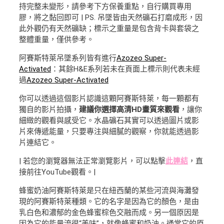
持完整未變形，請參考下方保養重點，自行購買專用
膠，將之黏回即可 | PS. 吊墜皆由天然礦石打磨成形，因
此外觀仍有天然礦缺；標示之重量是包含背卡與套袋之
整體重量，僅供參考。
阿賽斯特萊吊墜系列皆有進行
Azozeo Super-
Activated
：其餘H&E系列若未在頁面上標示則代表未經
過
Azozeo Super-Activated
你可以透過這個影片認識這顆阿賽斯特萊，每一顆都有
獨自的影片拍攝，
建議你選擇高清HD畫質來觀看
，讓你
細緻的觀看與感受它。水晶礦石其實可以透過圖片或影
片來傳遞能量，只要專注與細膩的觀察，你就能透過影
片連結它。
| 若您的瀏覽器無法正常瀏覽影片，可以點擊
此連結
，直
接前往YouTube觀看。|
蜂蜜奶油阿賽斯特萊是只在紐西蘭的某些河流與海灘發
現的阿賽斯特萊種類。它的名字是因為它的顏色，是由
乳白色和濃郁的金色蜂蜜棕色交融而成。另一個原因是
因為它的能量流很“美味”，就像蜂蜜和奶油。通常它的原