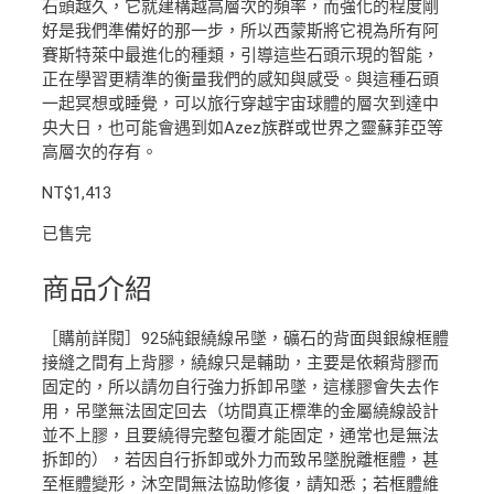
石頭越久，它就建構越高層次的頻率，而強化的程度剛
好是我們準備好的那一步，所以西蒙斯將它視為所有阿
賽斯特萊中最進化的種類，引導這些石頭示現的智能，
正在學習更精準的衡量我們的感知與感受。與這種石頭
一起冥想或睡覺，可以旅行穿越宇宙球體的層次到達中
央大日，也可能會遇到如Azez族群或世界之靈蘇菲亞等
高層次的存有。
NT$
1,413
已售完
商品介紹
［購前詳閱］925純銀繞線吊墜，礦石的背面與銀線框體
接縫之間有上背膠，繞線只是輔助，主要是依賴背膠而
固定的，所以請勿自行強力拆卸吊墜，這樣膠會失去作
用，吊墜無法固定回去（坊間真正標準的金屬繞線設計
並不上膠，且要繞得完整包覆才能固定，通常也是無法
拆卸的），若因自行拆卸或外力而致吊墜脫離框體，甚
至框體變形，沐空間無法協助修復，請知悉；若框體維