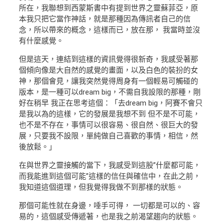
所在，我聯想到西蒙斯書中有提到世界之靈蘇菲亞，原
本我只把它當作神話，就是那種因為傳訊者自己的信
念，所以帶來的概念，這樣而已，放在那， 我當時並沒
有什麼感覺。
但是這天，連結到這樣的資訊覺得很新奇，我感受著那
個傾向像是大自然的感覺的畫面，以及白色的裝扮的女
神，那個會見，讓我突然覺得周身有一個輕易可觸碰的
版本，是一種可以dream big，不需自我設限的那種，剛
好在稍早 我正在思考這個：「去dream big，阿賽不會只
是我以為的這樣，它的發展是我想不到 但不是不可能，
也不是不存在，事情可以很容易、很自然、很巨大的發
展，只要我不設限，單純做自己喜歡的事情，相信，然
後放鬆。」
在與世界之靈接觸的當下，我感受到這股”什麼都可能，
而我能進到這個可能”這樣的信任與確信中，在此之前，
我知道這個道理，但我覺得我做不到那樣的狀態。
那個可能性就在身邊，唾手可得， 一切都是可以的、容
易的，這個感受傳遞著，也是我之前渴望趨向的狀態。