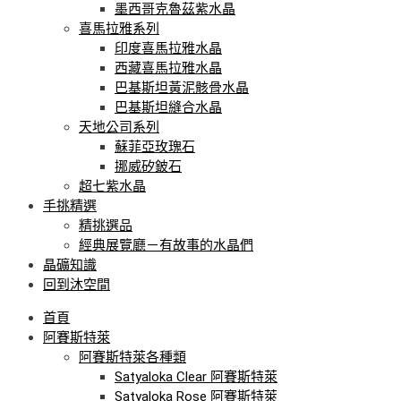
墨西哥克魯茲紫水晶
喜馬拉雅系列
印度喜馬拉雅水晶
西藏喜馬拉雅水晶
巴基斯坦黃泥骸骨水晶
巴基斯坦縫合水晶
天地公司系列
蘇菲亞玫瑰石
挪威矽鈹石
超七紫水晶
手挑精選
精挑選品
經典展覽廳－有故事的水晶們
晶礦知識
回到沐空間
首頁
阿賽斯特萊
阿賽斯特萊各種類
Satyaloka Clear 阿賽斯特萊
Satyaloka Rose 阿賽斯特萊