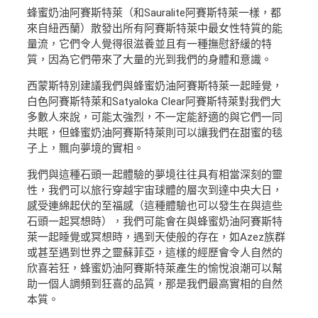
蜂蜜奶油阿賽斯特萊（和Sauralite阿賽斯特萊一樣，都
來自紐西蘭）散發出所有阿賽斯特萊中最女性特質的能
量流，它們令人覺得很滋養並且有一種撫慰舒緩的特
質，因為它們帶來了大量的光到我們的身體和意識。
西蒙斯特別建議我們與蜂蜜奶油阿賽斯特萊一起睡覺，
白色阿賽斯特萊和Satyaloka Clear阿賽斯特萊對我們大
多數人來說，可能太強烈，不一定能舒適的與它們一同
共眠，但蜂蜜奶油阿賽斯特萊則可以讓我們在甜蜜的毯
子上，飄向夢境的實相。
我們與這種石頭一起體驗的夢境往往具有相當深刻的靈
性，我們可以旅行穿越宇宙球體的層次到達中央大日，
感受連綿起伏的至福感（這種體驗也可以發生在與這些
石頭一起冥想時），我們可能會在與蜂蜜奶油阿賽斯特
萊一起睡覺或冥想時，遇到天使般的存在，如Azez族群
或甚至遇到世界之靈蘇菲亞，這樣的經歷會令人自然的
欣喜若狂，蜂蜜奶油阿賽斯特萊產生的愉悅浪潮可以幫
助一個人調頻到狂喜的品質，那是我們最高實相的自然
本質。