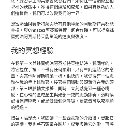
終，練習以上的冥想會教會我們，如何在一個類似互相
祝福的狀態中，獲得這個經驗和感知。如果有足夠的人
們這樣做，我們可以改變我們的世界。
蜂蜜奶油阿賽斯特萊與所有其他種類的阿賽斯特萊都能
共振，與Cinnazez阿賽斯特萊一起合作時，可以提高蜂
蜜奶油阿賽斯特萊能量流的速度與強度。
我的
冥想經驗
在我第一次與蜂蜜奶油阿賽斯特萊連結時，我同樣的，
將它握在手裡，不帶有任何預期，只有單純連結它的意
圖，與其他阿賽斯特萊一樣，很快的，我覺得有一個脈
動在我的手上跳動著，接著這個脈動與頭熱流在我的頭
部、第三眼脈輪共振著，同時，立刻感覺到一種心跳
感，在心輪的區域產生與頭部一致的脈動節奏，這時候
記得保持呼吸，或是做幾個深呼吸，讓能量可以較平順
的通過。
接著，隔幾天，我閱讀了一些西蒙斯的介紹後，想起它
的建議，我也將石頭舉在胸前，感受吸進它的愛，再呼