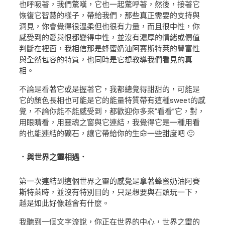
也呼吸著，我們驚嘆，它也一起驚呼著，然後，接著它
恢復它智慧的樣子，帶給我們，那些真正需要的支持與
洞見，你會覺得很溫柔但也很有力量，而且很中性，你
感受到的愛與恨都變得中性，並沒有濃厚的情緒或價值
判斷在裡面，我相信那是蜂蜜奶油阿賽斯特萊的豐富性
與全然包容的特質，也同時是它想教導我們看見的真
相。
不論是看著它或是握著它，我都總覺得甜甜的，可能是
它的顏色長相也可能是它的能量特質帶有這種sweet的感
覺，不論你能不能感受到，都歡迎你多來”看看”它，對，
用眼睛看，用靈魂之窗與它連結，我覺得它是一種用看
的也能連結的礦石，讓它帶給你的生命一些甜度吧 🙂
．與世界之靈相遇．
第一次連結到這個世界之靈的感覺是拿著蜂蜜奶油阿賽
斯特萊時，並沒有特別目的，只是想要與石頭玩一下，
越是如此好像越會有什麼。
我聽到一個文字流說，你正在世界的中心，世界之靈的