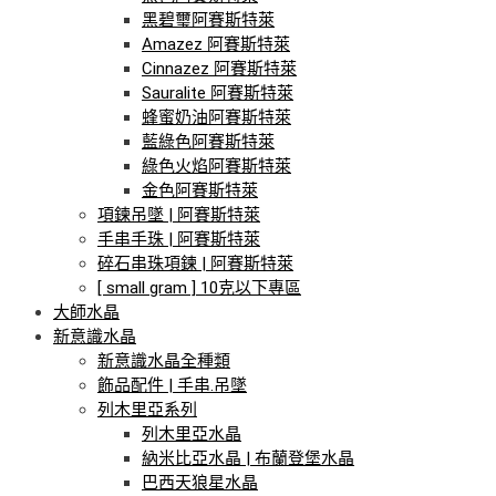
黑碧璽阿賽斯特萊
Amazez 阿賽斯特萊
Cinnazez 阿賽斯特萊
Sauralite 阿賽斯特萊
蜂蜜奶油阿賽斯特萊
藍綠色阿賽斯特萊
綠色火焰阿賽斯特萊
金色阿賽斯特萊
項鍊吊墜 | 阿賽斯特萊
手串手珠 | 阿賽斯特萊
碎石串珠項鍊 | 阿賽斯特萊
[ small gram ] 10克以下專區
大師水晶
新意識水晶
新意識水晶全種類
飾品配件 | 手串.吊墜
列木里亞系列
列木里亞水晶
納米比亞水晶 | 布蘭登堡水晶
巴西天狼星水晶