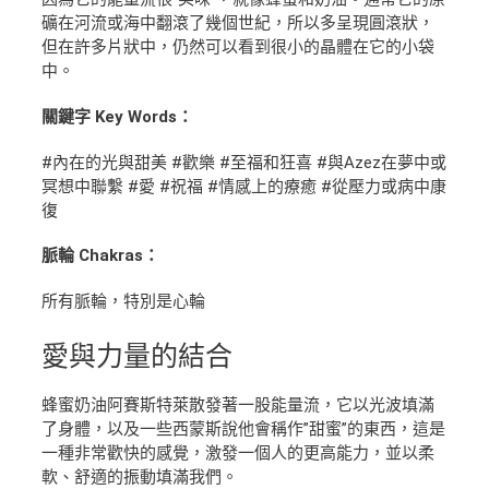
礦在河流或海中翻滾了幾個世紀，所以多呈現圓滾狀，
但在許多片狀中，仍然可以看到很小的晶體在它的小袋
中。
關鍵字 Key Words：
#內在的光與甜美 #歡樂 #至福和狂喜 #與Azez在夢中或
冥想中聯繫 #愛 #祝福 #情感上的療癒 #從壓力或病中康
復
脈輪 Chakras：
所有脈輪，特別是心輪
愛與力量
的結合
蜂蜜奶油阿賽斯特萊散發著一股能量流，它以光波填滿
了身體，以及一些西蒙斯說他會稱作”甜蜜”的東西，這是
一種非常歡快的感覺，激發一個人的更高能力，並以柔
軟、舒適的振動填滿我們。