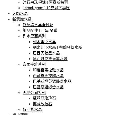
碎石串珠項鍊 | 阿賽斯特萊
[ small gram ] 10克以下專區
大師水晶
新意識水晶
新意識水晶全種類
飾品配件 | 手串.吊墜
列木里亞系列
列木里亞水晶
納米比亞水晶 | 布蘭登堡水晶
巴西天狼星水晶
墨西哥克魯茲紫水晶
喜馬拉雅系列
印度喜馬拉雅水晶
西藏喜馬拉雅水晶
巴基斯坦黃泥骸骨水晶
巴基斯坦縫合水晶
天地公司系列
蘇菲亞玫瑰石
挪威矽鈹石
超七紫水晶