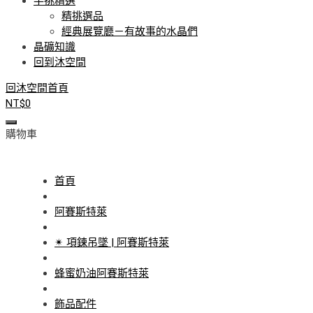
手挑精選
精挑選品
經典展覽廳－有故事的水晶們
晶礦知識
回到沐空間
回沐空間首頁
NT$
0
購物車
首頁
阿賽斯特萊
✴ 項鍊吊墜 | 阿賽斯特萊
蜂蜜奶油阿賽斯特萊
飾品配件