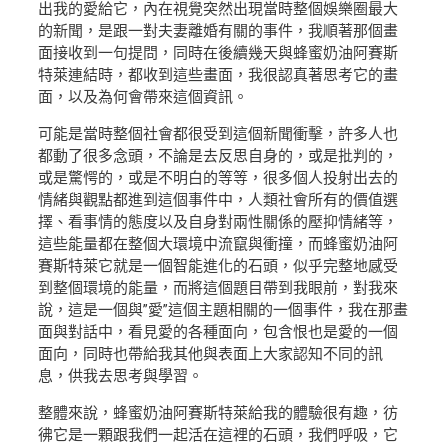
出我的愛給它，內在視覺突然出現當時整個娛樂圈最大
的新聞，是跟一對夫妻離婚有關的事件，我順著那個畫
面接收到一句提問，同時在後續幾天與蜂蜜奶油阿賽斯
特萊連結時，都收到這些畫面，我很認真著思考它的畫
面，以及為何會帶來這個資訊。
可能是當時整個社會都很受到這個新聞衝擊，許多人也
都動了很多念頭，不論是去反思自身的，或是批判的，
或是驚愕的，或是不明白的等等，很多個人投射出去的
情緒與觀點都進到這個事件中，人類社會所有的價值選
擇、看事情的態度以及自身對兩性關係的壓抑情緒等，
這些能量都在整個大環境中流竄與衝撞，而蜂蜜奶油阿
賽斯特萊它就是一個智能進化的石頭，似乎完整地感受
到整個環境的能量，而將這個題目帶到我眼前，對我來
說，這是一個與”愛”這個主題相關的一個事件，我在那畫
面與對話中，看見愛的各種面向，包含恨也是愛的一個
面向，同時也帶給我其他與表面上大家認知不同的訊
息，供我去思考與學習。
整體來說，蜂蜜奶油阿賽斯特萊給我的體驗很有趣，彷
彿它是一顆跟我們一起活在這裡的石頭，我們呼吸，它