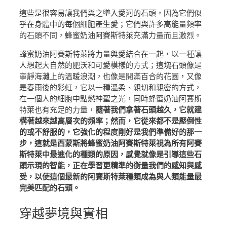
這些是很容易讓我們與之墜入愛河的石頭，因為它們似
乎在身體中的每個細胞產生愛；它們與許多高能量頻率
的石頭不同，蜂蜜奶油阿賽斯特萊充滿力量而且激烈。
蜂蜜奶油阿賽斯特萊將力量與愛結合在一起，以一種讓
人想起大自然的肥沃和可愛模樣的方式；這塊石頭像是
寧靜海灘上的溫暖浪潮，也像是開滿百合的花園，又像
是春雨後的彩虹，它以一種溫柔、親切和親密的方式，
在一個人的細胞中點燃神聖之光，同時蜂蜜奶油阿賽斯
特萊也有充足的力量，
隨著我們拿著石頭越久，它就建
構著越來越高層次的頻率；然而，它從來都不是壓倒性
的或不舒服的，它強化的程度剛好是我們準備好的那一
步，這就是西蒙斯將蜂蜜奶油阿賽斯特萊視為所有阿賽
斯特萊中最進化的種類的原因，感覺就像是引導這些石
頭示現的智能，正在學習更精準的衡量我們的感知與感
受，以使這個最新的阿賽斯特萊種類成為與人類能量最
完美匹配的石頭。
穿越
夢境與實相