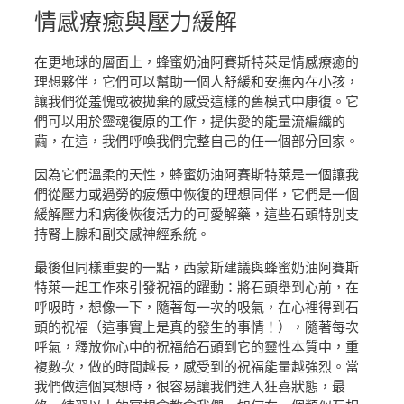
情感療癒
與壓力緩解
在更地球的層面上，蜂蜜奶油阿賽斯特萊是情感療癒的
理想夥伴，它們可以幫助一個人舒緩和安撫內在小孩，
讓我們從羞愧或被拋棄的感受這樣的舊模式中康復。它
們可以用於靈魂復原的工作，提供愛的能量流編織的
繭，在這，我們呼喚我們完整自己的任一個部分回家。
因為它們溫柔的天性，蜂蜜奶油阿賽斯特萊是一個讓我
們從壓力或過勞的疲憊中恢復的理想同伴，它們是一個
緩解壓力和病後恢復活力的可愛解藥，這些石頭特別支
持腎上腺和副交感神經系統。
最後但同樣重要的一點，西蒙斯建議與蜂蜜奶油阿賽斯
特萊一起工作來引發祝福的躍動：將石頭舉到心前，在
呼吸時，想像一下，隨著每一次的吸氣，在心裡得到石
頭的祝福（這事實上是真的發生的事情！），隨著每次
呼氣，釋放你心中的祝福給石頭到它的靈性本質中，重
複數次，做的時間越長，感受到的祝福能量越強烈。當
我們做這個冥想時，很容易讓我們進入狂喜狀態，最