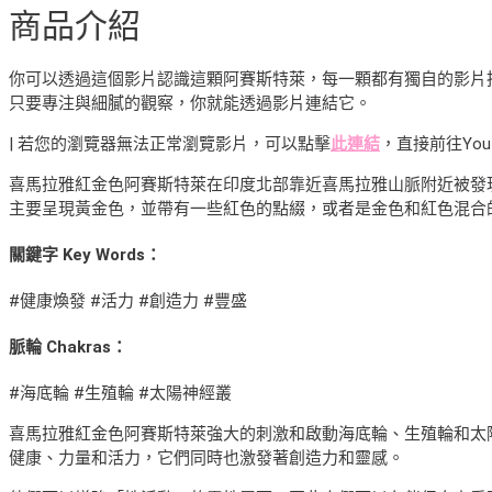
商品介紹
你可以透過這個影片認識這顆阿賽斯特萊，每一顆都有獨自的影片
只要專注與細膩的觀察，你就能透過影片連結它。
| 若您的瀏覽器無法正常瀏覽影片，可以點擊
此連結
，直接前往You
喜馬拉雅紅金色阿賽斯特萊在印度北部靠近喜馬拉雅山脈附近被發
主要呈現黃金色，並帶有一些紅色的點綴，或者是金色和紅色混合
關鍵字 Key Words：
#健康煥發 #活力 #創造力 #豐盛
脈輪 Chakras：
#海底輪 #生殖輪 #太陽神經叢
喜馬拉雅紅金色阿賽斯特萊強大的刺激和啟動海底輪、生殖輪和太
健康、力量和活力，它們同時也激發著創造力和靈感。