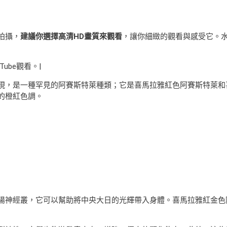
拍攝，
建議你選擇高清HD畫質來觀看
，讓你細緻的觀看與感受它。
Tube觀看。|
現，是一種罕見的阿賽斯特萊種類；它是喜馬拉雅紅色阿賽斯特萊和
的橙紅色調。
陽神經叢，它可以幫助將中央大日的光輝帶入身體。喜馬拉雅紅金色