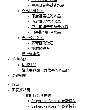
墨西哥克魯茲紫水晶
喜馬拉雅系列
印度喜馬拉雅水晶
西藏喜馬拉雅水晶
巴基斯坦黃泥骸骨水晶
巴基斯坦縫合水晶
天地公司系列
蘇菲亞玫瑰石
挪威矽鈹石
超七紫水晶
手挑精選
精挑選品
經典展覽廳－有故事的水晶們
晶礦知識
首頁
阿賽斯特萊
阿賽斯特萊各種類
Satyaloka Clear 阿賽斯特萊
Satyaloka Rose 阿賽斯特萊