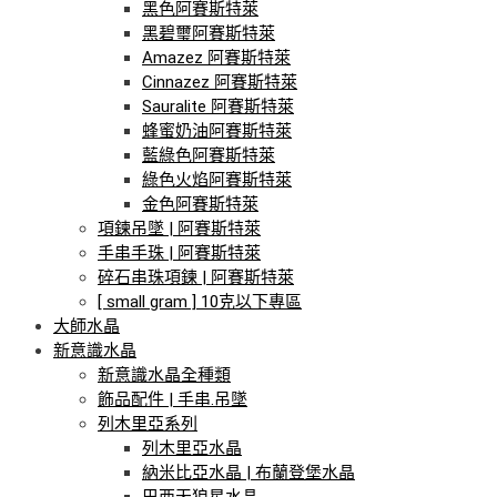
黑色阿賽斯特萊
黑碧璽阿賽斯特萊
Amazez 阿賽斯特萊
Cinnazez 阿賽斯特萊
Sauralite 阿賽斯特萊
蜂蜜奶油阿賽斯特萊
藍綠色阿賽斯特萊
綠色火焰阿賽斯特萊
金色阿賽斯特萊
項鍊吊墜 | 阿賽斯特萊
手串手珠 | 阿賽斯特萊
碎石串珠項鍊 | 阿賽斯特萊
[ small gram ] 10克以下專區
大師水晶
新意識水晶
新意識水晶全種類
飾品配件 | 手串.吊墜
列木里亞系列
列木里亞水晶
納米比亞水晶 | 布蘭登堡水晶
巴西天狼星水晶