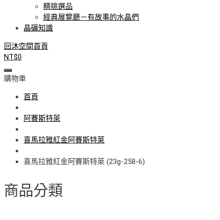
精挑選品
經典展覽廳－有故事的水晶們
晶礦知識
回沐空間首頁
NT$
0
購物車
首頁
阿賽斯特萊
喜馬拉雅紅金阿賽斯特萊
喜馬拉雅紅金阿賽斯特萊 (23g-258-6)
商品分類