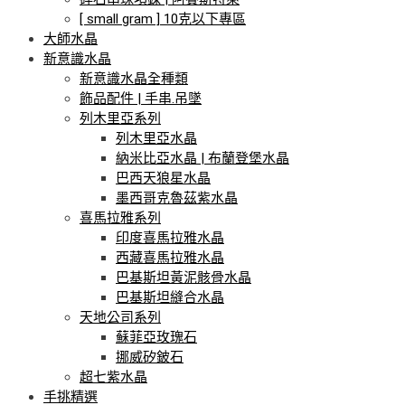
[ small gram ] 10克以下專區
大師水晶
新意識水晶
新意識水晶全種類
飾品配件 | 手串.吊墜
列木里亞系列
列木里亞水晶
納米比亞水晶 | 布蘭登堡水晶
巴西天狼星水晶
墨西哥克魯茲紫水晶
喜馬拉雅系列
印度喜馬拉雅水晶
西藏喜馬拉雅水晶
巴基斯坦黃泥骸骨水晶
巴基斯坦縫合水晶
天地公司系列
蘇菲亞玫瑰石
挪威矽鈹石
超七紫水晶
手挑精選