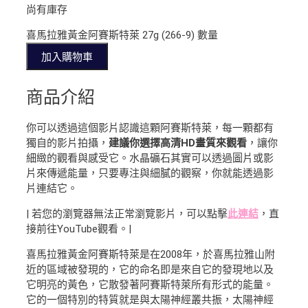
尚有庫存
喜馬拉雅黃金阿賽斯特萊 27g (266-9) 數量
加入購物車
商品介紹
你可以透過這個影片認識這顆阿賽斯特萊，每一顆都有
獨自的影片拍攝，
建議你選擇高清HD畫質來觀看
，讓你
細緻的觀看與感受它。水晶礦石其實可以透過圖片或影
片來傳遞能量，只要專注與細膩的觀察，你就能透過影
片連結它。
| 若您的瀏覽器無法正常瀏覽影片，可以點擊
此連結
，直
接前往YouTube觀看。|
喜馬拉雅黃金阿賽斯特萊是在2008年，於喜馬拉雅山附
近的區域被發現的，它的命名即是來自它的發現地以及
它明亮的黃色，它散發著阿賽斯特萊所有形式的能量。
它的一個特別的特質就是與太陽神經叢共振，太陽神經