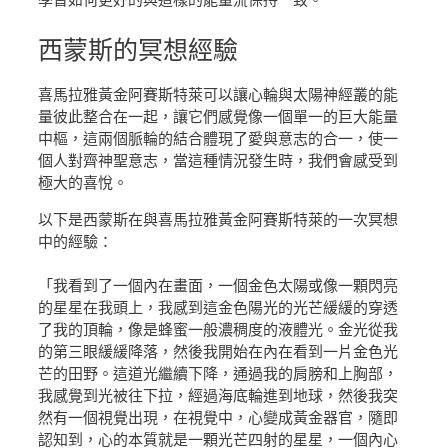
學習如何更好的與這樣的能量流保持一致。
西蒙斯
的冥想經驗
喜馬拉雅黃金阿賽斯特萊可以讓心輪與太陽神經叢的能
量彼此整合在一起，讓它們感覺像一個單一的巨大能量
中樞，這兩個脈輪的結合體現了愛與意志的合一，使一
個人對齊神聖意志，當這種情況發生時，我們會感受到
極大的喜悅。
以下是西蒙斯在與喜馬拉雅黃金阿賽斯特萊的一次冥想
中的經驗：
「我看到了一個內在畫面，一個金色太陽或像一顆閃亮
的星星在我頭上，我感到這金色陽光的光芒緩緩的穿透
了我的頂輪，像是蜂蜜一般濃稠度的液體光。金光從我
的第三眼緩緩降落，然後我開始在內在看到一片金色光
芒的田野。這道光繼續下降，通過我的肩膀和上胸部，
我感覺到光被往下拉，經過海底輪進到地球，然後我突
然有一個視覺出現，在視覺中，心變成黃金器官，隨即
認知到，心的本質就是一顆光芒四射的星星，一個內心