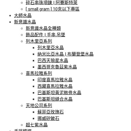
碎石串珠項鍊 | 阿賽斯特萊
[ small gram ] 10克以下專區
大師水晶
新意識水晶
新意識水晶全種類
飾品配件 | 手串.吊墜
列木里亞系列
列木里亞水晶
納米比亞水晶 | 布蘭登堡水晶
巴西天狼星水晶
墨西哥克魯茲紫水晶
喜馬拉雅系列
印度喜馬拉雅水晶
西藏喜馬拉雅水晶
巴基斯坦黃泥骸骨水晶
巴基斯坦縫合水晶
天地公司系列
蘇菲亞玫瑰石
挪威矽鈹石
超七紫水晶