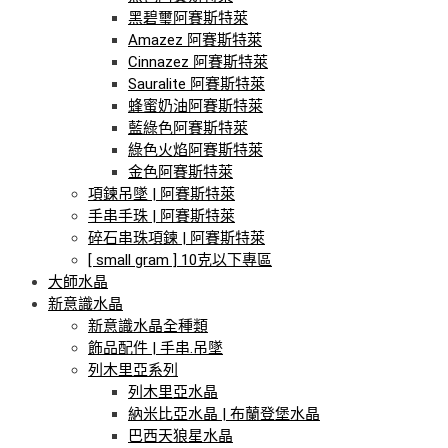
黑碧璽阿賽斯特萊
Amazez 阿賽斯特萊
Cinnazez 阿賽斯特萊
Sauralite 阿賽斯特萊
蜂蜜奶油阿賽斯特萊
藍綠色阿賽斯特萊
綠色火焰阿賽斯特萊
金色阿賽斯特萊
項鍊吊墜 | 阿賽斯特萊
手串手珠 | 阿賽斯特萊
碎石串珠項鍊 | 阿賽斯特萊
[ small gram ] 10克以下專區
大師水晶
新意識水晶
新意識水晶全種類
飾品配件 | 手串.吊墜
列木里亞系列
列木里亞水晶
納米比亞水晶 | 布蘭登堡水晶
巴西天狼星水晶