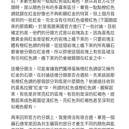
石，多數也都有一點點紅色或紅褐色，原以為官方在分
類時，是以顏色分布的多寡來區分，畢竟一點點橙紅色
調就歸在紅金好像也不夠彰顯紅金的特質，但上個月我
收到的一批紅金，完全沒有任何紅色或橙紅色 (下圖圈起
來的那兩顆)，於是我跟美國官方進行了一些討論，目前
確定的是，他們的分類方式是以岩塊為主，因為喜馬拉
雅黃金與紅金是從較大的岩塊上橇下來的，只要岩塊主
體有橙紅色調的特徵，從這個岩塊上橇下來的所有礦石
都會被分類在紅金裡，所以即使這個岩塊上有些區域沒
有任何紅色調，橇下來的仍會被歸類在紅金之中。
這種分類法，可能會讓我們獲得毫無橙紅色調卻又稱作
紅金的石頭，在討論這樣分類是否合適前，先來談談那
有橙紅色調的那個部分到底是什麼顏色？依據過往收到
的喜馬拉雅”紅金”中，所謂的紅色或橙紅色調，觀察起
來，有些是非常亮紅的區塊，有些則是深的紅褐色，統
整起來成色範圍從淺紅色、亮紅色到紅褐色甚至深到近
似褐色都有。
再來回到官方的分類上，我覺得沒有很合適，畢竟一個
礦石通常是因為共生礦質的部分才產生不同的顏色與能