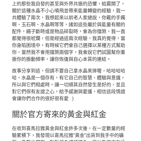
上的那些我自發的甚至與外界共振的恐懼，給震開了，
關於這種水晶不小心噴飛並帶來能量轉變的經驗，我一
共體驗了兩次，我想起來以前老人家總說，你戴的手鐲
啊、玉石啊、水晶啊等等，諸如這些屬於與能量有關的
配件，繩子斷時或是物品碎裂時，會為你擋煞，我一直
都覺得很唬爛，但是經過這兩次經驗，我真的覺得，當
你身陷困境中，有時候它們會自己選擇以某種方式幫助
你，當然我不會用擋煞兩個字，我會說它們試圖幫你重
振你的振動頻率，讓你恢復與自心本質的連結。
故事分享到這，但請不要自己拿水晶來摔喔，哈哈哈哈
哈，水晶是一個存有，有它自己的智慧、體驗與意識，
所以與它們相處時，讓一切順其自然發生是好的，並且
對它們保有友誼之心，給予感謝與愛護，相信這段情誼
會讓你們合作的很好很有愛 : )
關於官方
寄來的黃金與紅金
在收到喜馬拉雅黃金與紅金許多次後，在一定數量的經
驗累積下，我發現以喜馬拉雅”黃金”出貨到我手中的礦