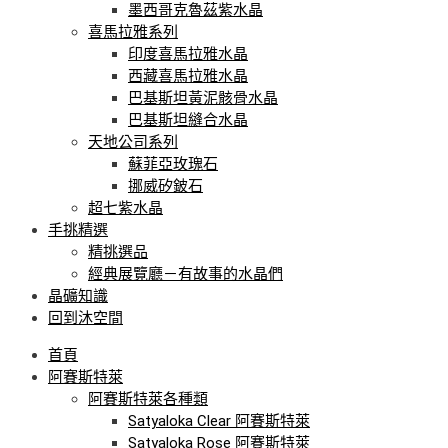
墨西哥克魯茲紫水晶
喜馬拉雅系列
印度喜馬拉雅水晶
西藏喜馬拉雅水晶
巴基斯坦黃泥骸骨水晶
巴基斯坦縫合水晶
天地公司系列
蘇菲亞玫瑰石
挪威矽鈹石
超七紫水晶
手挑精選
精挑選品
經典展覽廳－有故事的水晶們
晶礦知識
回到沐空間
首頁
阿賽斯特萊
阿賽斯特萊各種類
Satyaloka Clear 阿賽斯特萊
Satyaloka Rose 阿賽斯特萊