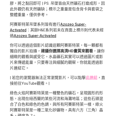
膠，將之黏回即可 | PS. 吊墜皆由天然礦石打磨成形，因
此外觀仍有天然礦缺；標示之重量是包含背卡與套袋之
整體重量，僅供參考。
阿賽斯特萊吊墜系列皆有進行
Azozeo Super-
Activated
：其餘H&E系列若未在頁面上標示則代表未經
過
Azozeo Super-Activated
你可以透過這個影片認識這顆阿賽斯特萊，每一顆都有
獨自的影片拍攝，
建議你選擇高清HD畫質來觀看
，讓你
細緻的觀看與感受它。水晶礦石其實可以透過圖片或影
片來傳遞能量，只要專注與細膩的觀察，你就能透過影
片連結它。
| 若您的瀏覽器無法正常瀏覽影片，可以點擊
此連結
，直
接前往YouTube觀看。|
綠色火焰阿賽斯特萊是一種雙色的礦石，呈現圓形的形
態，出現在紐西蘭的某些河流和海灘地區；這些石頭混
合了白色和綠色的色調，與所有阿賽斯特萊一樣，綠火
阿賽斯特萊是一種二氧化矽礦物，具有六方（三角）晶
系，硬度為 7。