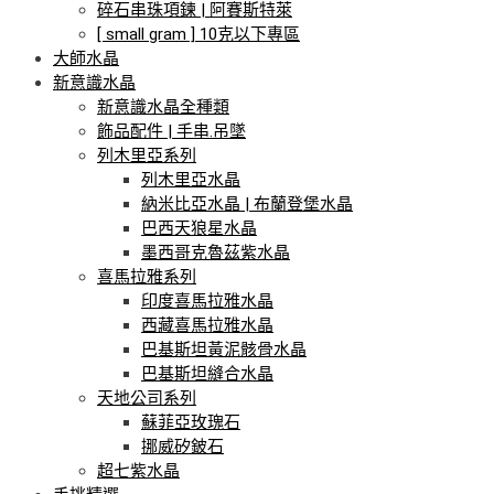
碎石串珠項鍊 | 阿賽斯特萊
[ small gram ] 10克以下專區
大師水晶
新意識水晶
新意識水晶全種類
飾品配件 | 手串.吊墜
列木里亞系列
列木里亞水晶
納米比亞水晶 | 布蘭登堡水晶
巴西天狼星水晶
墨西哥克魯茲紫水晶
喜馬拉雅系列
印度喜馬拉雅水晶
西藏喜馬拉雅水晶
巴基斯坦黃泥骸骨水晶
巴基斯坦縫合水晶
天地公司系列
蘇菲亞玫瑰石
挪威矽鈹石
超七紫水晶