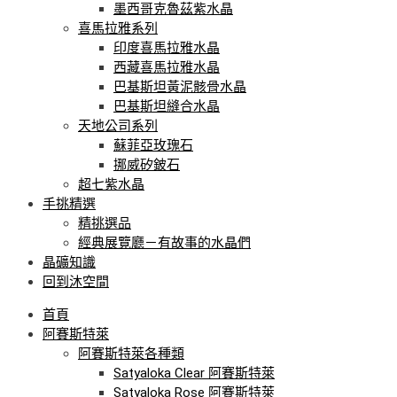
墨西哥克魯茲紫水晶
喜馬拉雅系列
印度喜馬拉雅水晶
西藏喜馬拉雅水晶
巴基斯坦黃泥骸骨水晶
巴基斯坦縫合水晶
天地公司系列
蘇菲亞玫瑰石
挪威矽鈹石
超七紫水晶
手挑精選
精挑選品
經典展覽廳－有故事的水晶們
晶礦知識
回到沐空間
首頁
阿賽斯特萊
阿賽斯特萊各種類
Satyaloka Clear 阿賽斯特萊
Satyaloka Rose 阿賽斯特萊