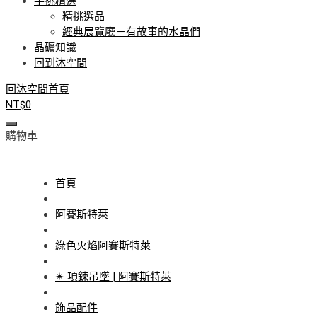
手挑精選
精挑選品
經典展覽廳－有故事的水晶們
晶礦知識
回到沐空間
回沐空間首頁
NT$
0
購物車
首頁
阿賽斯特萊
綠色火焰阿賽斯特萊
✴ 項鍊吊墜 | 阿賽斯特萊
飾品配件