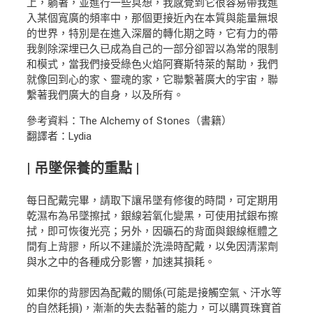
上，躺著，並進行一些冥想，我感覺到它很容易帶我進
入某個寬廣的頻率中，那個更接近內在本質與能量無垠
的世界，特別是在進入深層的轉化期之時，它有力的帶
我剝除深埋已久已成為自己的一部分卻習以為常的限制
和模式，當我們接受綠色火焰阿賽斯特萊的幫助，我們
就像回到心的家、靈魂的家，它聯繫著廣大的宇宙，聯
繫著我們廣大的自身，以及所有。
參考資料：The Alchemy of Stones（書籍）
翻譯者：Lydia
| 吊墜保養的重點 |
每日配戴完畢，請取下讓吊墜有修復的時間，可定期用
乾濕布為吊墜擦拭，銀線若氧化變黑，可使用拭銀布擦
拭，即可恢復光亮；另外，因礦石的背面與銀線框體之
間有上背膠，所以不建議於洗澡時配戴，以免因清潔劑
與水之中的各種成分影響，加速其損耗。
如果你的背膠因為配戴的關係(可能是接觸空氣、汗水等
的自然耗損)，漸漸的失去黏著的能力，可以購買珠寶首