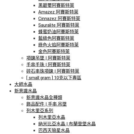
黑碧璽阿賽斯特萊
Amazez 阿賽斯特萊
Cinnazez 阿賽斯特萊
Sauralite 阿賽斯特萊
蜂蜜奶油阿賽斯特萊
藍綠色阿賽斯特萊
綠色火焰阿賽斯特萊
金色阿賽斯特萊
項鍊吊墜 | 阿賽斯特萊
手串手珠 | 阿賽斯特萊
碎石串珠項鍊 | 阿賽斯特萊
[ small gram ] 10克以下專區
大師水晶
新意識水晶
新意識水晶全種類
飾品配件 | 手串.吊墜
列木里亞系列
列木里亞水晶
納米比亞水晶 | 布蘭登堡水晶
巴西天狼星水晶