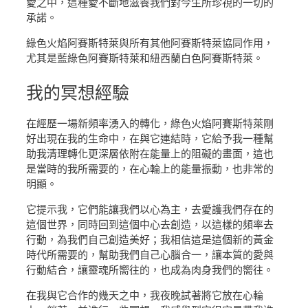
愛之中，這種愛不斷地滋養我們對今生所珍視的一切的
承諾。
綠色火焰阿賽斯特萊與所有其他阿賽斯特萊協同作用，
尤其是藍綠色阿賽斯特萊和紐西蘭白色阿賽斯特萊。
我的
冥想經驗
在經歷一場新頻率湧入的轉化，綠色火焰阿賽斯特萊剛
好出現在我的生命中，在與它連結時，它給予我一種幫
助我清理轉化更深層依附在能量上的阻礙的畫面，這也
是當時的我所需要的，在心輪上的能量振動，也非常的
明顯。
它提示我，它們能讓我們以心為主，去愛護我們存在的
這個世界，同時回到這個中心去創造，以這樣的頻率去
行動，為我們自己創造美好；我相信這是這個新的黃金
時代所需要的，幫助我們自己心腦合一，讓本質的愛與
行動結合，讓靈魂所嚮往的，也成為肉身我們的嚮往。
在我與它合作的幾天之中，我夜晚試著將它放在心輪