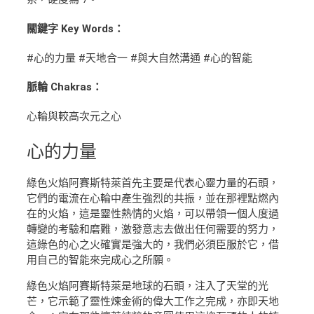
關鍵字 Key Words：
#心的力量 #天地合一 #與大自然溝通 #心的智能
脈輪 Chakras：
心輪與較高次元之心
心
的力量
綠色火焰阿賽斯特萊首先主要是代表心靈力量的石頭，
它們的電流在心輪中產生強烈的共振，並在那裡點燃內
在的火焰，這是靈性熱情的火焰，可以帶領一個人度過
轉變的考驗和磨難，激發意志去做出任何需要的努力，
這綠色的心之火確實是強大的，我們必須臣服於它，借
用自己的智能來完成心之所願。
綠色火焰阿賽斯特萊是地球的石頭，注入了天堂的光
芒，它示範了靈性煉金術的偉大工作之完成，亦即天地