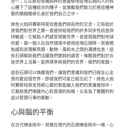
合一；它在那些懷著純粹的意圖使用這塊石頭的人的核
心種下了這種結合的種子，並激勵我們致力於將這種神
聖的婚姻關係化身於我們自己之中。
綠色火焰阿賽斯特萊促進我們與自然的交流，它有助於
使我們對世界之靈一直提供給我們的許多同步性訊息保
持敏感，它幫助人們感受現實世界，並發現我們對地球
的愛，當一個人在自然環境中使用這塊石頭時，就會開
始感知並理解鳥類、動物、風和水之間的溝通信息。這
些石頭幫助我們活躍我們遲鈍的感官，喚醒我們對於在
這世界上活著，能熱情參與我們的世界、我們的家園。
這些石頭可以喚醒我們，讓我們意識到我們已經全心全
意的愛這個世界，即使我們可能已經忘記了。綠色火焰
阿賽斯特萊支持將心靈的智能融入我們的意識覺知中，
它幫助我們喚醒內心對真理的知曉，以及為了整體的利
益以智慧行事的衝動。
心與腦
的平衡
在古代煉金術中，就像在現代的石頭煉金術中一樣，心