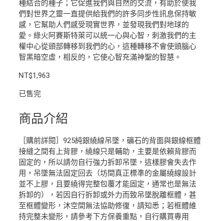
種結合的種子；它促進我們與自然的交流，有助於使我
們對世界之靈一直提供給我們的許多同步性訊息保持敏
感，它幫助人們感受現實世界，並發現我們對地球的
愛。綠火阿賽斯特萊可以統一心與心智，刺激我們的主
權中心從頭部轉移到我們的心，這種轉移不會使頭腦心
智黑暗空虛，相反的，它使心智充滿神聖的智慧。
NT$
1,963
已售完
商品介紹
［購前詳閱］925純銀繞線吊墜，礦石的背面與銀線框體
接縫之間有上背膠，繞線只是輔助，主要是依賴背膠而
固定的，所以請勿自行強力拆卸吊墜，這樣膠會失去作
用，吊墜無法固定回去（坊間真正標準的金屬繞線設計
並不上膠，且要繞得完整包覆才能固定，通常也是無法
拆卸的），若因自行拆卸或外力而致吊墜脫離框體，甚
至框體變形，沐空間無法協助修復，請知悉；若框體維
持完整未變形，請參考下方保養重點，自行購買專用