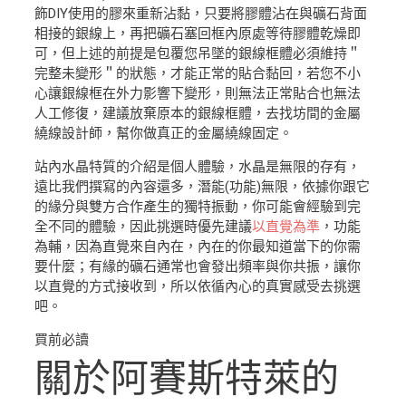
飾DIY使用的膠來重新沾黏，只要將膠體沾在與礦石背面
相接的銀線上，再把礦石塞回框內原處等待膠體乾燥即
可，但上述的前提是包覆您吊墜的銀線框體必須維持＂
完整未變形＂的狀態，才能正常的貼合黏回，若您不小
心讓銀線框在外力影響下變形，則無法正常貼合也無法
人工修復，建議放棄原本的銀線框體，去找坊間的金屬
繞線設計師，幫你做真正的金屬繞線固定。
站內水晶特質的介紹是個人體驗，水晶是無限的存有，
遠比我們撰寫的內容還多，潛能(功能)無限，依據你跟它
的緣分與雙方合作產生的獨特振動，你可能會經驗到完
全不同的體驗，因此挑選時優先建議
以直覺為準
，功能
為輔，因為直覺來自內在，內在的你最知道當下的你需
要什麼；有緣的礦石通常也會發出頻率與你共振，讓你
以直覺的方式接收到，所以依循內心的真實感受去挑選
吧。
買前必讀
關於阿賽斯特萊的