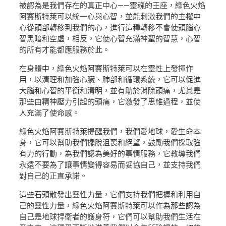
被認為是我們存在的真正中心——靈魂的王座，綠色火焰
阿賽斯特萊可以統一心與心智，並能刺激我們的主權中
心從頭部轉移到我們的心，進行這種轉移不會使頭腦心
智黑暗和空虛，相反，它使心智充滿神聖的智慧，心智
的所有才能都應服務於此。
在身體中，綠色火焰阿賽斯特萊可以在靈性上發揮作
用，以清理和加強心臟、肺部和循環系統，它可以促進
大腦和心智的平衡和清明，並有助於消除頭痛，尤其是
那些由精神壓力引起的頭痛，它激發了思維過程，並使
人充滿了使命感。
綠色火焰阿賽斯特萊提醒我們，我們愛地球，愛生命本
身，它可以幫助我們擺脫沮喪和絕望，鼓勵我們採取強
有力的行動，為我們認為美好的事情服務，它教導我們
永遠不要為了讓事情變得容易而妥協自己，並支持我們
對自己的正直承諾。
這些石頭散發出靈性力量，它們支持我們把握和利用自
己的靈性力量，綠色火焰阿賽斯特萊可以作為那些認為
自己是地球捍衛者的護身符，它們可以幫助我們生活在