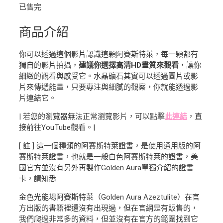
已售完
商品介紹
你可以透過這個影片認識這顆阿賽斯特萊，每一顆都有
獨自的影片拍攝，
建議你選擇高清HD畫質來觀看
，讓你
細緻的觀看與感受它。水晶礦石其實可以透過圖片或影
片來傳遞能量，只要專注與細膩的觀察，你就能透過影
片連結它。
| 若您的瀏覽器無法正常瀏覽影片，可以點擊
此連結
，直
接前往YouTube觀看。|
[ 註 ] 這一個種類的阿賽斯特萊證書，是使用通用版的阿
賽斯特萊證書，也就是一般白色阿賽斯特萊的證書，美
國官方並沒有另外再製作Golden Aura單獨介紹的證書
卡，請知悉
金色光能場阿賽斯特萊（Golden Aura Azeztulite）在官
方出版的書籍裡還沒有出現過，但在官網是有販售的，
我們爬過非常多的資料，但並沒有在官方的範圍找到它