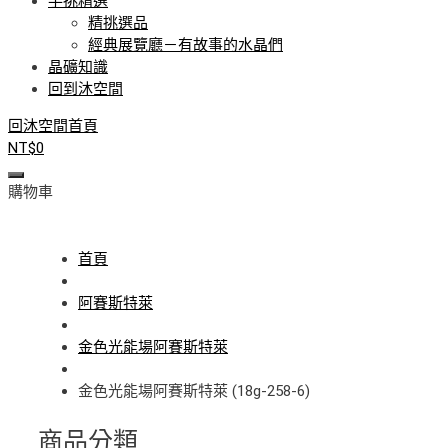
手挑精選
精挑選品
經典展覽廳－有故事的水晶們
晶礦知識
回到沐空間
回沐空間首頁
NT$
0
購物車
首頁
阿賽斯特萊
金色光能場阿賽斯特萊
金色光能場阿賽斯特萊 (18g-258-6)
商品分類