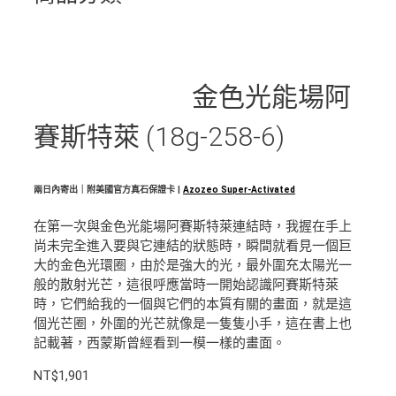
金色光能場阿
賽斯特萊 (18g-258-6)
兩日內寄出｜附美國官方真石保證卡 |
Azozeo Super-Activated
在第一次與金色光能場阿賽斯特萊連結時，我握在手上
尚未完全進入要與它連結的狀態時，瞬間就看見一個巨
大的金色光環圈，由於是強大的光，最外圍充太陽光一
般的散射光芒，這很呼應當時一開始認識阿賽斯特萊
時，它們給我的一個與它們的本質有關的畫面，就是這
個光芒圈，外圍的光芒就像是一隻隻小手，這在書上也
記載著，西蒙斯曾經看到一模一樣的畫面。
NT$
1,901