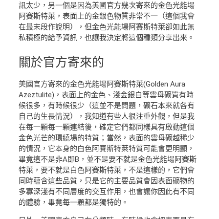
訊太少，另一個是因為美國官方幾次寄來的金色光能場
阿賽斯特萊，表面上的金銀色物質非常不一（這個我會
在最末段作說明），但金色光能場阿賽斯特萊卻如此無
私積極的給予資訊，也讓我決定將這個種類分享出來。
關於官方
寄來的
美國官方寄來的金色光能場阿賽斯特萊(Golden Aura
Azeztulite)，表面上的金色、淺金銀白等雲母礦質有時
候很多，有時候很少（這並不是問題，礦石本來就各有
自己的生長情況），我知道有些人很注重外觀，但是我
在每一顆每一顆連結後，確定它們都同樣具有啟動這個
金色光芒的環繞場的特質；當然，表面的雲母礦越稀少
的情況，它本身的白色阿賽斯特萊特質可能會更明顯，
畢竟這不是非A即B，並不是要不就是金色光能場阿賽斯
特萊，要不就是白色阿賽斯特萊，不是這樣的，它們會
同時蘊含這些品質，只是它的主要品質會因表面礦物的
多寡深淺有不同層度的交互作用，也會讓你因此有不同
的體驗，畢竟每一顆都是獨特的。