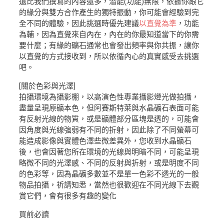
遠比我們撰寫的內容還多，潛能(功能)無限，依據你跟它
的緣分與雙方合作產生的獨特振動，你可能會經驗到完
全不同的體驗，因此挑選時優先建議
以直覺為準
，功能
為輔，因為直覺來自內在，內在的你最知道當下的你需
要什麼；有緣的礦石通常也會發出頻率與你共振，讓你
以直覺的方式接收到，所以依循內心的真實感受去挑選
吧。
[關於色彩與光澤]
拍攝環境為攝影棚，以高演色性專業攝影燈光做拍攝，
盡量呈現原礦本色，但阿賽斯特萊與水晶礦石表面可能
有反射光線的物質，或是礦體部分區塊是透的，可能會
因角度與光線強弱有不同的折射，因此除了不同螢幕可
能造成影像與實體色澤些微差異外，您收到水晶礦石
後，也會因著您所在環境的光線與明暗不同，可能呈現
略微不同的光澤感、不同的反射與折射，或是明度不同
的色彩等，因為晶礦多數並不是單一色彩不透光的一般
物品拍攝，祈請知悉，當然也很歡迎在不同光線下去觀
賞它們，會有很多有趣的變化
買前必讀