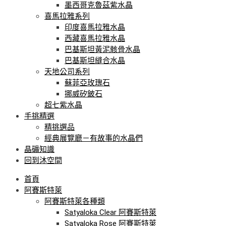
墨西哥克魯茲紫水晶
喜馬拉雅系列
印度喜馬拉雅水晶
西藏喜馬拉雅水晶
巴基斯坦黃泥骸骨水晶
巴基斯坦縫合水晶
天地公司系列
蘇菲亞玫瑰石
挪威矽鈹石
超七紫水晶
手挑精選
精挑選品
經典展覽廳－有故事的水晶們
晶礦知識
回到沐空間
首頁
阿賽斯特萊
阿賽斯特萊各種類
Satyaloka Clear 阿賽斯特萊
Satyaloka Rose 阿賽斯特萊