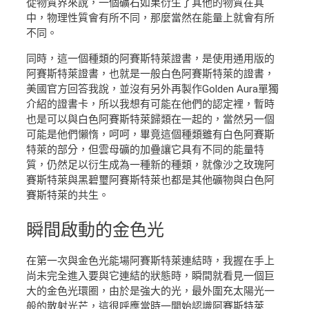
從物質界來說，一個礦石如果衍生了其他的物質在其
中，物理性質會有所不同，那麼當然在能量上就會有所
不同。
同時，這一個種類的阿賽斯特萊證書，是使用通用版的
阿賽斯特萊證書，也就是一般白色阿賽斯特萊的證書，
美國官方回答我說，並沒有另外再製作Golden Aura單獨
介紹的證書卡，所以我想有可能在他們的認定裡，暫時
也是可以與白色阿賽斯特萊歸類在一起的，當然另一個
可能是他們懶惰，呵呵，畢竟這個種類雖有白色阿賽斯
特萊的部分，但雲母礦的加疊讓它具有不同的能量特
質，仍然足以衍生成為一種新的種類，就像沙之玫瑰阿
賽斯特萊與黑碧璽阿賽斯特萊也都是其他礦物與白色阿
賽斯特萊的共生。
瞬間
啟動的金色光
在第一次與金色光能場阿賽斯特萊連結時，我握在手上
尚未完全進入要與它連結的狀態時，瞬間就看見一個巨
大的金色光環圈，由於是強大的光，最外圍充太陽光一
般的散射光芒，這很呼應當時一開始認識阿賽斯特萊