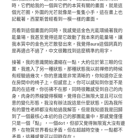
時，它們給我的一個與它們的本質有關的畫面，就是這
個光芒圈，外圍的光芒就像是一隻隻小手，這在書上也
記載著，西蒙斯曾經看到一模一樣的畫面。
而看到這個畫面的同時，我感覺這金色光能環繞著我的
能量場，我甚至覺得這是它啟動了我本來的能量場，讓
我本質中的金色光芒散發出來，我覺得aura這個詞真的
是再適合不過了，中文很難找到這麼精準的用字。
接著，我的意識開始濃縮在一點，大約位於第三眼的位
置，我進入了另一種狀態，那種狀態我以前禪修的時候
有經驗過幾次，你的意識是非常清晰的，你知道你正坐
在房間中的椅子上，但感官上，你可以感知到你並不是
真的在這裡，你彷彿不在那，同時很難感受到自己的肉
身，肉身的界線變得模糊，覺得自己無限大並且可以任
意的變化形態，我沒有辦法說這是什麼狀態，因為我所
有的靈性老師都沒有給過我解答，但是我知道我是回歸
到了一個最核心本初的自己的那團能量中，那感覺僅僅
只是一個「點」，一個dot，但卻又覺得無限寬大沒有邊
界，在物質世界看似矛盾，但在超越時空後，一點都不
矛盾，這種感覺可以同時存在。