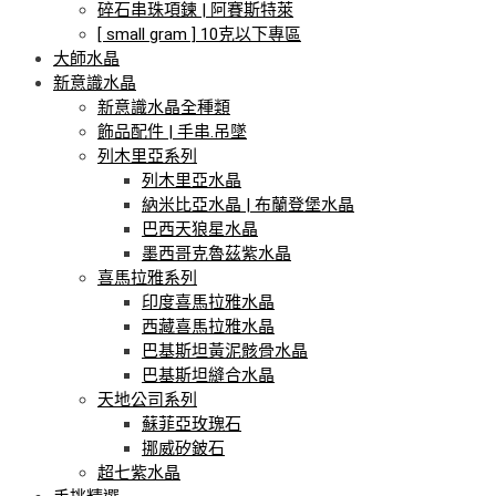
碎石串珠項鍊 | 阿賽斯特萊
[ small gram ] 10克以下專區
大師水晶
新意識水晶
新意識水晶全種類
飾品配件 | 手串.吊墜
列木里亞系列
列木里亞水晶
納米比亞水晶 | 布蘭登堡水晶
巴西天狼星水晶
墨西哥克魯茲紫水晶
喜馬拉雅系列
印度喜馬拉雅水晶
西藏喜馬拉雅水晶
巴基斯坦黃泥骸骨水晶
巴基斯坦縫合水晶
天地公司系列
蘇菲亞玫瑰石
挪威矽鈹石
超七紫水晶