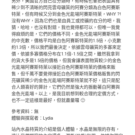
另外，美國官方自己在分類時，有時候也會把表面具有
稀少到不清晰的閃亮雲母礦質的阿賽分類為白色阿賽斯
特萊，但有時候又分到金色光能場阿賽斯特萊，WHY ?!
沒有WHY，因為它們也是由員工或挖礦的在分的吧，我
猜，哈哈，也沒有對錯，我也覺得都可以，但唯一我覺
得麻煩的是，它們的價格不同，金色光能場阿賽斯特萊
的中克數，價格平均是白色阿賽斯特萊的1.5倍，小克數
約1.3倍，所以我們最後決定，依據雲母礦質的多寡來定
價，依據多寡價格分布在1.1倍-1.5倍之間，雖然我拿到
的貨大多是1.5倍的價格，但我會讓表面物質較少的金色
光能場阿賽斯特萊以接近白色阿賽斯特萊的價格來販
售，但千萬不要覺得接近白色阿賽斯特萊價格販售的閃
亮礦質稀少的金色光能場阿賽斯特萊就不好，這只是配
合人類喜好的算計，它們仍然是強大的振動著白阿賽與
金色光能場。以上，是我目前想到較合理的定價方式，
也不一定這樣是最好，但就盡量囉 🙂
參考資料：無
體驗與撰寫者：Lydia
站內水晶特質的介紹是個人體驗，水晶是無限的存有，