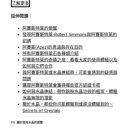
了解更多
延伸閱讀：
阿賽斯特萊的覺醒
發現阿賽斯特萊-Robert Simmons與阿賽斯特萊的
初遇
阿賽斯(Azez)的意涵與存在目的
所有阿賽斯特萊石各種類介紹
阿賽斯特萊的奇蹟之旅：看看大家的使用體驗以及
如何與它們合作
與阿賽斯特萊或水晶連結時，可能會遇到的疑惑與
問題
購買阿賽斯特萊會獲得哪些官方認證卡呢
如何與水晶連結：帶你跳脫水晶功效的框架，體驗
水晶無限的潛能
關於水晶，那些你可能體驗到或還沒體驗到的－
Secrets of Crystals
PS.
關於使用水晶的提醒