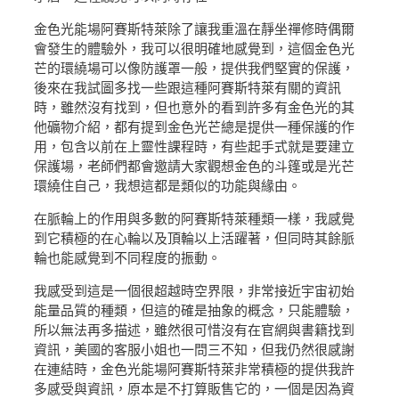
金色光能場阿賽斯特萊除了讓我重溫在靜坐禪修時偶爾
會發生的體驗外，我可以很明確地感覺到，這個金色光
芒的環繞場可以像防護罩一般，提供我們堅實的保護，
後來在我試圖多找一些跟這種阿賽斯特萊有關的資訊
時，雖然沒有找到，但也意外的看到許多有金色光的其
他礦物介紹，都有提到金色光芒總是提供一種保護的作
用，包含以前在上靈性課程時，有些起手式就是要建立
保護場，老師們都會邀請大家觀想金色的斗篷或是光芒
環繞住自己，我想這都是類似的功能與緣由。
在脈輪上的作用與多數的阿賽斯特萊種類一樣，我感覺
到它積極的在心輪以及頂輪以上活躍著，但同時其餘脈
輪也能感覺到不同程度的振動。
我感受到這是一個很超越時空界限，非常接近宇宙初始
能量品質的種類，但這的確是抽象的概念，只能體驗，
所以無法再多描述，雖然很可惜沒有在官網與書籍找到
資訊，美國的客服小姐也一問三不知，但我仍然很感謝
在連結時，金色光能場阿賽斯特萊非常積極的提供我許
多感受與資訊，原本是不打算販售它的，一個是因為資