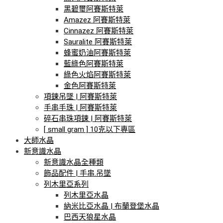
黑碧璽阿賽斯特萊
Amazez 阿賽斯特萊
Cinnazez 阿賽斯特萊
Sauralite 阿賽斯特萊
蜂蜜奶油阿賽斯特萊
藍綠色阿賽斯特萊
綠色火焰阿賽斯特萊
金色阿賽斯特萊
項鍊吊墜 | 阿賽斯特萊
手串手珠 | 阿賽斯特萊
碎石串珠項鍊 | 阿賽斯特萊
[ small gram ] 10克以下專區
大師水晶
新意識水晶
新意識水晶全種類
飾品配件 | 手串.吊墜
列木里亞系列
列木里亞水晶
納米比亞水晶 | 布蘭登堡水晶
巴西天狼星水晶