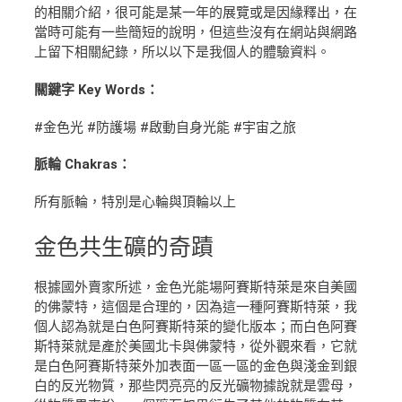
的相關介紹，很可能是某一年的展覽或是因緣釋出，在
當時可能有一些簡短的說明，但這些沒有在網站與網路
上留下相關紀錄，所以以下是我個人的體驗資料。
關鍵字 Key Words：
#金色光 #防護場 #啟動自身光能 #宇宙之旅
脈輪 Chakras：
所有脈輪，特別是心輪與頂輪以上
金色
共生礦的奇蹟
根據國外賣家所述，金色光能場阿賽斯特萊是來自美國
的佛蒙特，這個是合理的，因為這一種阿賽斯特萊，我
個人認為就是白色阿賽斯特萊的變化版本；而白色阿賽
斯特萊就是產於美國北卡與佛蒙特，從外觀來看，它就
是白色阿賽斯特萊外加表面一區一區的金色與淺金到銀
白的反光物質，那些閃亮亮的反光礦物據說就是雲母，