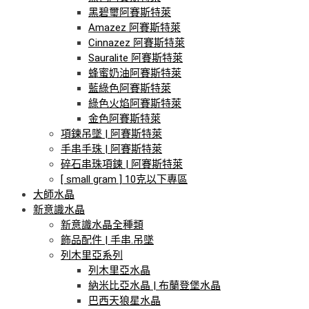
黑碧璽阿賽斯特萊
Amazez 阿賽斯特萊
Cinnazez 阿賽斯特萊
Sauralite 阿賽斯特萊
蜂蜜奶油阿賽斯特萊
藍綠色阿賽斯特萊
綠色火焰阿賽斯特萊
金色阿賽斯特萊
項鍊吊墜 | 阿賽斯特萊
手串手珠 | 阿賽斯特萊
碎石串珠項鍊 | 阿賽斯特萊
[ small gram ] 10克以下專區
大師水晶
新意識水晶
新意識水晶全種類
飾品配件 | 手串.吊墜
列木里亞系列
列木里亞水晶
納米比亞水晶 | 布蘭登堡水晶
巴西天狼星水晶