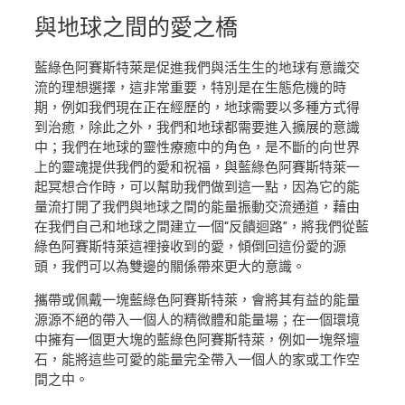
與地球
之間的愛之橋
藍綠色阿賽斯特萊是促進我們與活生生的地球有意識交
流的理想選擇，這非常重要，特別是在生態危機的時
期，例如我們現在正在經歷的，地球需要以多種方式得
到治癒，除此之外，我們和地球都需要進入擴展的意識
中；我們在地球的靈性療癒中的角色，是不斷的向世界
上的靈魂提供我們的愛和祝福，與藍綠色阿賽斯特萊一
起冥想合作時，可以幫助我們做到這一點，因為它的能
量流打開了我們與地球之間的能量振動交流通道，藉由
在我們自己和地球之間建立一個“反饋迴路”，將我們從藍
綠色阿賽斯特萊這裡接收到的愛，傾倒回這份愛的源
頭，我們可以為雙邊的關係帶來更大的意識。
攜帶或佩戴一塊藍綠色阿賽斯特萊，會將其有益的能量
源源不絕的帶入一個人的精微體和能量場；在一個環境
中擁有一個更大塊的藍綠色阿賽斯特萊，例如一塊祭壇
石，能將這些可愛的能量完全帶入一個人的家或工作空
間之中。