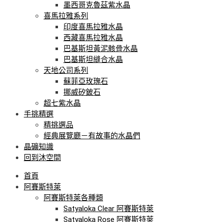
墨西哥克魯茲紫水晶
喜馬拉雅系列
印度喜馬拉雅水晶
西藏喜馬拉雅水晶
巴基斯坦黃泥骸骨水晶
巴基斯坦縫合水晶
天地公司系列
蘇菲亞玫瑰石
挪威矽鈹石
超七紫水晶
手挑精選
精挑選品
經典展覽廳－有故事的水晶們
晶礦知識
回到沐空間
首頁
阿賽斯特萊
阿賽斯特萊各種類
Satyaloka Clear 阿賽斯特萊
Satyaloka Rose 阿賽斯特萊