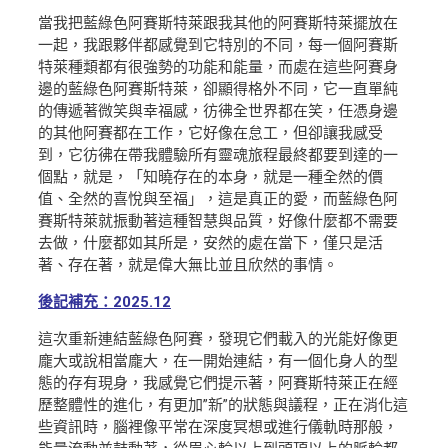
當我把藍綠色阿賽斯特萊跟我其他的阿賽斯特萊擺放在
一起，我跟夥伴都感覺到它特別的不同，每一個阿賽斯
特萊種類都有很強勢的功能和能量，而處在這些阿賽身
邊的藍綠色阿賽斯特萊，卻顯得格外不同，它一直單純
的傳遞著微笑與幸福感，彷彿全世界都在笑，任憑身邊
的其他阿賽都在工作，它好像在怠工，但卻讓我感受
到，它彷彿在帶我體驗所有靈魂旅程最終都要到達的一
個點，就是，「知曉存在的本身，就是一種全然的價
值、全然的喜悅與至福」，這是真正的愛，而藍綠色阿
賽斯特萊就振動著這種智慧與品質，好像什麼都不需要
去做，什麼都如其所是，安然的處在當下，僅只是活
著、存在著，就是偉大無比並且欣然的事情。
後記補充：2025.12
這次重新連結藍綠色阿賽，發現它們載入的光能好像更
龐大或說相當龐大，在一開始連結，有一個化身人的型
態的存有現身，我感覺它們提示著，阿賽斯特萊正在經
歷整體性的進化，有更加”新”的狀態與議程，正在消化這
些資訊時，腦裡像平常在深度冥想或進行儀軌時那般，