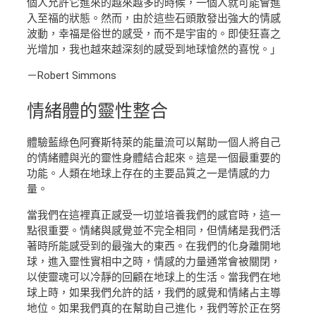
個人允許它進來的越來越多的時候，一個人就可能會進
入至福的狀態。然而，由於這些石頭散發出強大的情感
波動，幸福是俗世的感受，而不是宇宙的。即使狂喜之
光增加，我也越來越深刻的感受到地球愴然的喜悅。」
－Robert Simmons
情緒體
的靈性整合
體驗藍綠色阿賽斯特萊的能量流可以幫助一個人將自己
的情緒體與光的靈性身體結合起來。這是一個最重要的
功能。人類在地球上存在的主要品質之一是情感的力
量。
當我們在這裡真正感受一切並培養我們的感官時，這一
點很重要。情緒與感覺並不完全相同，但情緒是我們活
著時所能感受到的最強大的東西。在我們的化身離開地
球，進入靈性實相中之時，情感的力量通常會被關閉，
以使靈魂可以冷靜的回顧在地球上的生活。當我們在地
球上時，如果我們允許的話，我們的感覺和情緒占主導
地位。如果我們真的在幫助自己進化，我們等於正在努