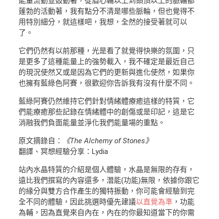
能量流動並鼓動著，從眉心輪以上到頭頂以上的脈輪都
蓬勃的活動著，我有點分不清是哪些脈輪，但也覺得不
用特別細分，就這樣吧，我想，全然的接受著就可以
了。
它們仍然有以前那種，光是看了就覺得快樂的氛圍，只
是更多了這種能量上的強勢載入，我不確定是最近自己
的現況使然又或是因為它們的更新與進化使然，如果你
也擁有藍綠色阿賽，很歡迎你告訴我有沒有什麼不同。
藍綠阿賽仍然維持它們針對情緒體療癒這樣的特質，它
們能療癒那些記錄在情緒體中的創傷或是印記，這是它
消融我們負面能量並淨化我們能量場的重點。
原文摘錄自：
《The Alchemy of Stones》
翻譯、冥想經驗分享：Lydia
站內水晶特質的介紹是個人體驗，水晶是無限的存有，
遠比我們撰寫的內容還多，潛能(功能)無限，依據你跟它
的緣分與雙方合作產生的獨特振動，你可能會經驗到完
全不同的體驗，因此挑選時優先建議
以直覺為準
，功能
為輔，因為直覺來自內在，內在的你最知道當下的你需