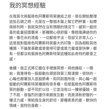
我的
冥想經驗
在我首次與藍綠色阿賽斯特萊連結之前，是在開始整理
這批石頭之時，光是在一整個木盤上幫它們秤重、貼標
與排列時，我就突然在沒有預期的情況下，感到一股欣
喜的能量迎面襲來，那種開心很舒服，像微風拂過你的
臉，像花朵的清香，一切都很平淡，但卻又非常入心，
這是我對藍綠色阿賽斯特萊最大的印象，因為相較其他
種類，不論是喜歡或是覺得可愛或是力量或是快樂，都
有，但都沒有藍綠色阿賽斯特萊這種如此奇特的歡喜之
感。
後續，我正式將它握在手裡做冥想，與他連結，一開
始，我覺得有一股脈動在頭部與第三眼漾開，很快的，
心輪也跟著加入這股節奏，如同前面所說，與心輪一起
脈動的阿賽斯特萊種類有很多種，但是藍綠色阿賽斯特
萊的脈動，卻不同於以往，它並沒有以一種很優越、很
了不起、很強烈的運作來跟我互動，而是清新舒服的一
種活力感，帶給我全身的舒坦，那種柔柔的愛、歡快的
情緒，我特別喜歡。