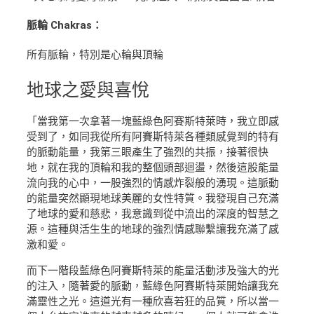
脈輪 Chakras：
所有脈輪，特別是心輪與頂輪
地球之愛
與喜悅
「當我第一次拿著一塊藍綠色阿賽斯特萊時，我立即感
受到了，如同我從所有阿賽斯特萊各種類感覺到的特有
的脈動能量，我第三眼產生了強烈的共振，接著很快
地，就在我的頂輪和我的整個頭部迴盪，然後這股能量
流向我的心中，一股強烈的情感炸裂般的湧現。這脈動
的能量突然顯現地球美麗的女性特質。我發現自己充滿
了地球的愛和慈悲，我意識到從中流出的深度的智慧之
源。這種與活生生的地球的強烈情感聯繫讓我充滿了感
激和愛。
而下一階段藍綠色阿賽斯特萊的能量活動涉及強大的光
的注入，隨著愛的脈動，藍綠色阿賽斯特萊開始讓我充
滿靈性之光。這道光有一種欣喜若狂的品質，所以當一