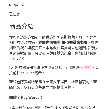
NT$
4,851
已售完
商品介紹
你可以透過這個影片認識這顆阿賽斯特萊，每一顆都有
獨自的影片拍攝，
建議你選擇高清HD畫質來觀看
，讓你
細緻的觀看與感受它。水晶礦石其實可以透過圖片或影
片來傳遞能量，只要專注與細膩的觀察，你就能透過影
片連結它。
| 若您的瀏覽器無法正常瀏覽影片，可以點擊
此連結
，直
接前往YouTube觀看。|
藍綠色阿賽斯特萊是在美國太平洋西北地區發現的，藍
綠色來自以石英為基底內含的銅化合物。
關鍵字 Key Words：
#與地球的愛的聯繫 #光的注入 #消除負面固著/執著