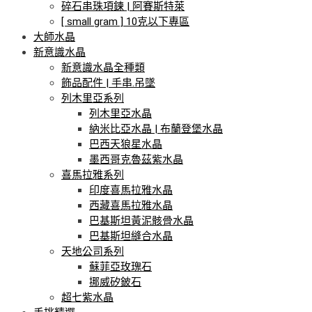
碎石串珠項鍊 | 阿賽斯特萊
[ small gram ] 10克以下專區
大師水晶
新意識水晶
新意識水晶全種類
飾品配件 | 手串.吊墜
列木里亞系列
列木里亞水晶
納米比亞水晶 | 布蘭登堡水晶
巴西天狼星水晶
墨西哥克魯茲紫水晶
喜馬拉雅系列
印度喜馬拉雅水晶
西藏喜馬拉雅水晶
巴基斯坦黃泥骸骨水晶
巴基斯坦縫合水晶
天地公司系列
蘇菲亞玫瑰石
挪威矽鈹石
超七紫水晶