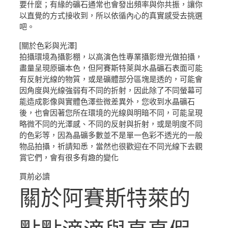
要什麼；有緣的礦石通常也會發出頻率與你共振，讓你
以直覺的方式接收到，所以依循內心的真實感受去挑選
吧。
[關於色彩與光澤]
拍攝環境為攝影棚，以高演色性專業攝影燈光做拍攝，
盡量呈現原礦本色，但阿賽斯特萊與水晶礦石表面可能
有反射光線的物質，或是礦體部分區塊是透的，可能會
因角度與光線強弱有不同的折射，因此除了不同螢幕可
能造成影像與實體色澤些微差異外，您收到水晶礦石
後，也會因著您所在環境的光線與明暗不同，可能呈現
略微不同的光澤感、不同的反射與折射，或是明度不同
的色彩等，因為晶礦多數並不是單一色彩不透光的一般
物品拍攝，祈請知悉，當然也很歡迎在不同光線下去觀
賞它們，會有很多有趣的變化
買前必讀
關於阿賽斯特萊的