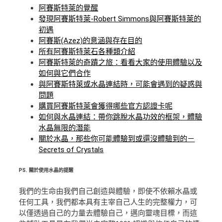
阿賽斯特萊的覺醒
發現阿賽斯特萊-Robert Simmons與阿賽斯特萊的
初遇
阿賽斯(Azez)的意涵與存在目的
所有阿賽斯特萊石各種類介紹
阿賽斯特萊的奇蹟之旅：看看大家的使用體驗以及
如何與它們合作
與阿賽斯特萊或水晶連結時，可能會遇到的疑惑與
問題
購買阿賽斯特萊會獲得哪些官方認證卡呢
如何與水晶連結：帶你跳脫水晶功效的框架，體驗
水晶無限的潛能
關於水晶，那些你可能體驗到或還沒體驗到的－
Secrets of Crystals
PS.
關於使用水晶的提醒
我們的生命由我們自己創造與體驗，即使不依賴水晶或
任何工具，我們都本具有主宰自己人生的完整權力，可
以僅透過自己的力量去體驗自己，邁向靈魂目標，而這