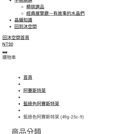
手挑精選
精挑選品
經典展覽廳－有故事的水晶們
晶礦知識
回到沐空間
回沐空間首頁
NT$
0
購物車
首頁
阿賽斯特萊
藍綠色阿賽斯特萊
藍綠色阿賽斯特萊 (49g-25c-9)
商品分類