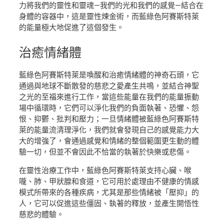
力將我們的靈性和靈魂—我們的光和我們的感覺—結合在
身體的容器中，這是靈性煉金術，而藍綠色阿賽斯特萊
的能量極大地促進了這個發生。
治癒
情緒體
藍綠色阿賽斯特萊是喚醒和治癒情緒體的神奇石頭，它
通過與地球不斷散發的慈悲之愛產生共鳴，並結合神聖
之光的至福來進行工作，當這些能量在我們的能量振動
場中循環時，它們可以淨化我們的負面執著、恐懼、怨
恨、抑鬱、批判和壓力；一旦情緒體被藍綠色阿賽斯特
萊的能量流清理淨化，我們就會發現自己的感覺能力大
大的增強了，會通過感覺和情緒的整個範圍更生動的體
驗一切，但並不會因此不恰當的執著於快樂或悲傷。
在靈性治療工作中，藍綠色阿賽斯特萊支持心臟、喉
嚨、肺、甲狀腺和食道，它可用於處理由不健康的情感
模式所帶來的各種疾病，尤其是那些情緒被「壓抑」的
人，它可以促進這些僵固、執著的釋放，並產生開悟性
慈悲的體驗。