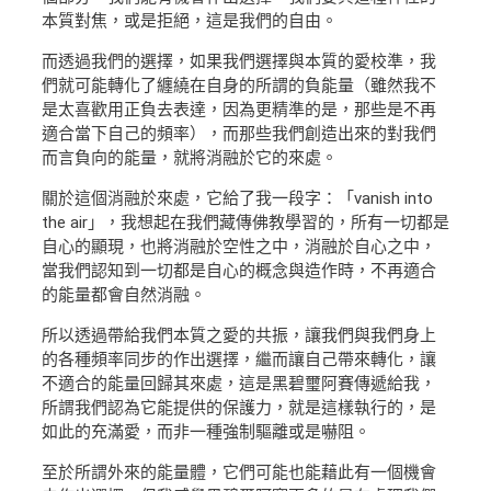
本質對焦，或是拒絕，這是我們的自由。
而透過我們的選擇，如果我們選擇與本質的愛校準，我
們就可能轉化了纏繞在自身的所謂的負能量（雖然我不
是太喜歡用正負去表達，因為更精準的是，那些是不再
適合當下自己的頻率），而那些我們創造出來的對我們
而言負向的能量，就將消融於它的來處。
關於這個消融於來處，它給了我一段字：「vanish into
the air」，我想起在我們藏傳佛教學習的，所有一切都是
自心的顯現，也將消融於空性之中，消融於自心之中，
當我們認知到一切都是自心的概念與造作時，不再適合
的能量都會自然消融。
所以透過帶給我們本質之愛的共振，讓我們與我們身上
的各種頻率同步的作出選擇，繼而讓自己帶來轉化，讓
不適合的能量回歸其來處，這是黑碧璽阿賽傳遞給我，
所謂我們認為它能提供的保護力，就是這樣執行的，是
如此的充滿愛，而非一種強制驅離或是嚇阻。
至於所謂外來的能量體，它們可能也能藉此有一個機會