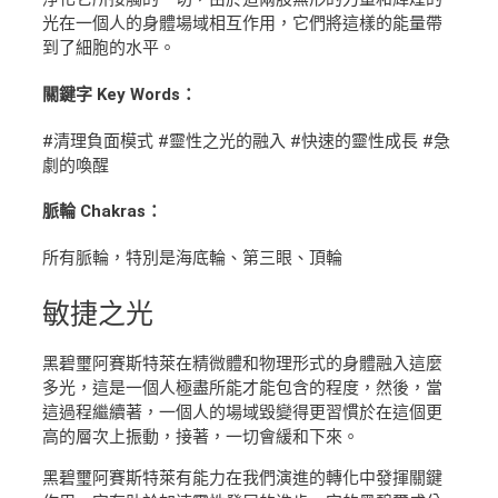
光在一個人的身體場域相互作用，它們將這樣的能量帶
到了細胞的水平。
關鍵字 Key Words：
#清理負面模式 #靈性之光的融入 #快速的靈性成長 #急
劇的喚醒
脈輪 Chakras：
所有脈輪，特別是海底輪、第三眼、頂輪
敏捷
之光
黑碧璽阿賽斯特萊在精微體和物理形式的身體融入這麼
多光，這是一個人極盡所能才能包含的程度，然後，當
這過程繼續著，一個人的場域毀變得更習慣於在這個更
高的層次上振動，接著，一切會緩和下來。
黑碧璽阿賽斯特萊有能力在我們演進的轉化中發揮關鍵