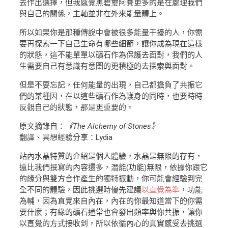
去作出選擇，但我感覺黑碧璽阿賽更多的是在處理我們
與自己的關係，主軸並非在外來能量體上。
所以如果你是那種傳說中會被很多能量干擾的人，你需
要再探索一下自己生命有哪些細節，讓你成為現在這樣
的狀態，這不能單單以礦石作為保護去面對，我們的人
生需要自己有意識有意圖的更積極的去探索與面對。
但是不要忘記，任何能量的出現，自己都擔負了共振它
們的某種因，在以這些礦石作為護身的同時，也要時時
反觀自己的狀態，那是更重要的。
原文摘錄自：
《The Alchemy of Stones》
翻譯、冥想經驗分享：Lydia
站內水晶特質的介紹是個人體驗，水晶是無限的存有，
遠比我們撰寫的內容還多，潛能(功能)無限，依據你跟它
的緣分與雙方合作產生的獨特振動，你可能會經驗到完
全不同的體驗，因此挑選時優先建議
以直覺為準
，功能
為輔，因為直覺來自內在，內在的你最知道當下的你需
要什麼；有緣的礦石通常也會發出頻率與你共振，讓你
以直覺的方式接收到，所以依循內心的真實感受去挑選