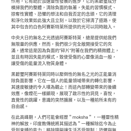
作用，它有助於加速靈性發展的進步，它的黑碧璽成分
橫掃我們的整體，清除負面的執著，失能的習慣模式、
掠奪性實體、恐懼的想法和自我否定的念頭，它的清理
和淨化效果如此強大且立刻，以致於它掃清了道路，使
其中包含的白色阿賽斯特萊所提供的光可以同時融入。
中央大日的無名之光透過阿賽斯特萊，總是提供給我們
無限量的供應，然而，我們很少完全敞開接受它的充
滿，通常這是因為負面的“碎片”附著在我們的精微體上，
並且有時因失能的模式，致使受傷的心靈像淌血一般，
讓受傷的能量流入物質身體。
黑碧璽阿賽斯特萊同時以壓倒性的無名之光的正能量消
除負面影響，它在一個人的能量領域帶來的轉化影響，
其速度敏捷的令人嘆為觀止！而這內部轉變帶來的後續
效應，像煙花一樣顯現，展現了啟示性的洞見，喜悅，
直覺性的跳躍，意識的突然擴展，以及一種前所未有的
自由感。
在此高峰期，人們可能會經歷＂moksha＂，一種靈性精
神的解放，印度教傳統將其描述為＂一種解除迄今為止
受到束縛的能力；移除障礙讓生活不受限制；恐懼與無