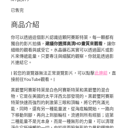
已售完
商品介紹
你可以透過這個影片認識這顆阿賽斯特萊，每一顆都有
獨自的影片拍攝，
建議你選擇高清HD畫質來觀看
，讓你
細緻的觀看與感受它。水晶礦石其實可以透過圖片或影
片來傳遞能量，只要專注與細膩的觀察，你就能透過影
片連結它。
| 若您的瀏覽器無法正常瀏覽影片，可以點擊
此連結
，直
接前往YouTube觀看。|
黑碧璽阿賽斯特萊是白色阿賽斯特萊和黑碧璽的混合
物，它是在美國的太平洋西北部發現的。黑碧璽阿賽斯
特萊快速而強烈的刺激第三眼和頂輪，將它們充滿光
能，同時，還有另一種能量波，從海底輪開始，一路向
下移動到腳，再向上到脈輪柱，流通到所有經脈；這第
二種能量不是光本身，而是一種無形的力量，可以清理
淨化它所接觸的一切，由於這兩股無形的力量和輝煌的