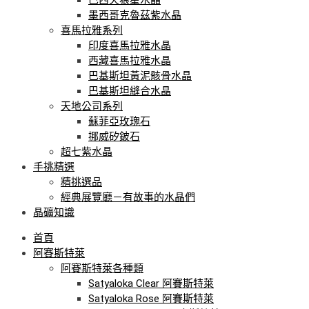
墨西哥克魯茲紫水晶
喜馬拉雅系列
印度喜馬拉雅水晶
西藏喜馬拉雅水晶
巴基斯坦黃泥骸骨水晶
巴基斯坦縫合水晶
天地公司系列
蘇菲亞玫瑰石
挪威矽鈹石
超七紫水晶
手挑精選
精挑選品
經典展覽廳－有故事的水晶們
晶礦知識
首頁
阿賽斯特萊
阿賽斯特萊各種類
Satyaloka Clear 阿賽斯特萊
Satyaloka Rose 阿賽斯特萊