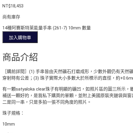
NT$
18,453
尚有庫存
14種阿賽斯特萊能量手串 (261-7) 10mm 數量
加入購物車
商品介紹
［購前詳閱］(1) 手串皆由天然礦石打磨成形，少數外觀仍有天然
穿射時有公差；(3) 珠子實際大小多數大於所標示的直徑，約+0.
有一顆satyaloka clear珠子有明顯的礦凹，如照片區的圖
補送一顆好的，是我私下購買的單顆，並附上美國原裝夾鏈袋與窗口
二是同一串，只是多拍一張不同角度的照片。
珠子規格：
10mm