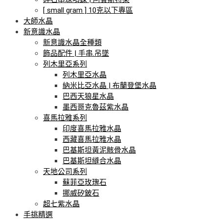
[ small gram ] 10克以下專區
大師水晶
新意識水晶
新意識水晶全種類
飾品配件 | 手串.吊墜
列木里亞系列
列木里亞水晶
納米比亞水晶 | 布蘭登堡水晶
巴西天狼星水晶
墨西哥克魯茲紫水晶
喜馬拉雅系列
印度喜馬拉雅水晶
西藏喜馬拉雅水晶
巴基斯坦黃泥骸骨水晶
巴基斯坦縫合水晶
天地公司系列
蘇菲亞玫瑰石
挪威矽鈹石
超七紫水晶
手挑精選