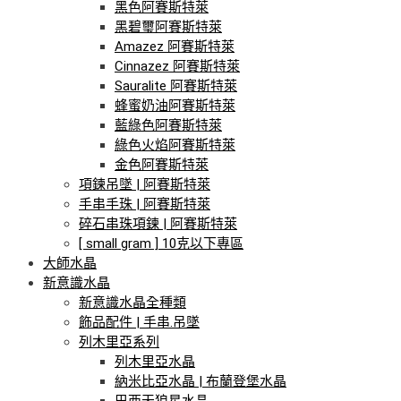
黑色阿賽斯特萊
黑碧璽阿賽斯特萊
Amazez 阿賽斯特萊
Cinnazez 阿賽斯特萊
Sauralite 阿賽斯特萊
蜂蜜奶油阿賽斯特萊
藍綠色阿賽斯特萊
綠色火焰阿賽斯特萊
金色阿賽斯特萊
項鍊吊墜 | 阿賽斯特萊
手串手珠 | 阿賽斯特萊
碎石串珠項鍊 | 阿賽斯特萊
[ small gram ] 10克以下專區
大師水晶
新意識水晶
新意識水晶全種類
飾品配件 | 手串.吊墜
列木里亞系列
列木里亞水晶
納米比亞水晶 | 布蘭登堡水晶
巴西天狼星水晶