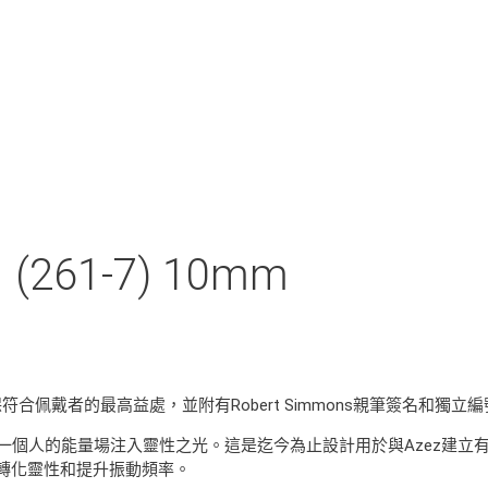
61-7) 10mm
保符合佩戴者的最高益處，並附有Robert Simmons親筆簽名和獨
一個人的能量場注入靈性之光。這是迄今為止設計用於與Azez建立
轉化靈性和提升振動頻率。