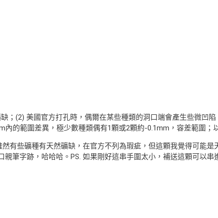
礦缺；(2) 美國官方打孔時，偶爾在某些種類的洞口端會產生些微凹
6mm內的範圍差異，極少數種類偶有1顆或2顆約-0.1mm，容差範
三所示，雖然有些礦種有天然礦缺，在官方不列為瑕疵，但這顆我覺得可能
親筆字跡，哈哈哈。PS. 如果剛好這串手圍太小，補送這顆可以