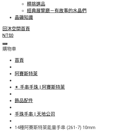
精挑選品
經典展覽廳－有故事的水晶們
晶礦知識
回沐空間首頁
NT$
0
購物車
首頁
阿賽斯特萊
✴ 手串手珠 | 阿賽斯特萊
飾品配件
手珠手串 | 天地公司
14種阿賽斯特萊能量手串 (261-7) 10mm