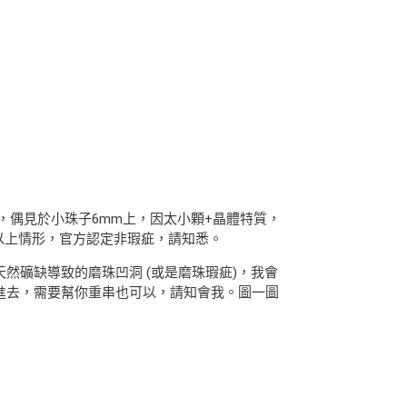
陷，偶見於小珠子6mm上，因太小顆+晶體特質，
圍；以上情形，官方認定非瑕疵，請知悉。
是天然礦缺導致的磨珠凹洞 (或是磨珠瑕疵)，我會
串進去，需要幫你重串也可以，請知會我。圖一圖