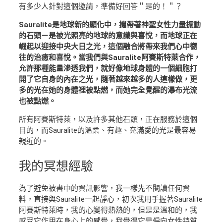
有多少人針對這個邀請，準備好回答＂是的！＂？
Sauralite是地球新的顯化中，攜帶著神聖女性力量振動
的石頭－是被光照亮的地球的意識與喜悅，而地球正在
崛起以迎接中央大日之光，這個融合將帶來我們心中嚮
往的治癒和喜悅。當我們與Sauralite阿賽斯特萊合作，
允許那種能量滲透我們，就好像地球身體的一個細胞打
開了它自身的內在之光，隨著越來越多的人這樣做，更
多的光在她的身體裡被點燃，而她完全覺醒的瀑布光流
也被點燃。
所有阿賽斯特萊，以及許多其他石頭，正在服務於這個
目的，而Sauralite的溫柔、有趣、充滿愛的光是最容易
親近的。
我的
冥想經驗
為了避免被書中的資訊影響，我一樣先不閱讀任何資
料，直接與Sauralite一起靜心，初次我用手握著Sauralite
阿賽斯特萊時，我的心變得熱熱的，但是是溫和的，我
感受它作用在身心上的感覺，我覺得它是偏向女性特質