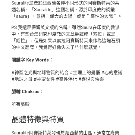
Sauralite是產於紐西蘭各種不同形式的阿賽斯特萊的共
通名稱。「Sauralite」這個名稱，源於印度教的詞彙
「saura」，意指＂偉大的太陽＂或是＂靈性的太陽＂。
PS.我還是保留英文版的名稱，雖然Saura在印度的教派
中，有些台灣研究印度教的文章翻譯成「索拉」或是
「紹拉」，但是如果以索拉阿賽斯特萊來作為這塊石頭
的中文翻譯，我覺得好像失去了些什麼感覺。
關鍵字 Key Words：
#神聖之光與地球物質的結合 #生理上的覺悟 #心的意識
#地球之母 #神聖女性 #靈性淨化 #喜悅與快樂
脈輪 Chakras：
所有脈輪
晶體
特徵與特質
Sauralite阿賽斯特萊發現於紐西蘭的山區，通常在廢棄