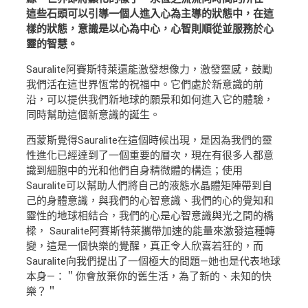
這些石頭可以引導一個人進入心為主導的狀態中，在這
樣的狀態，意識是以心為中心，心智則順從並服務於心
靈的智慧。
Sauralite阿賽斯特萊還能激發想像力，激發靈感，鼓勵
我們活在這世界恆常的祝福中。它們處於新意識的前
沿，可以提供我們新地球的願景和如何進入它的體驗，
同時幫助這個新意識的誕生。
西蒙斯覺得Sauralite在這個時候出現，是因為我們的靈
性進化已經達到了一個重要的層次，現在有很多人都意
識到細胞中的光和他們自身精微體的構造；使用
Sauralite可以幫助人們將自己的液態水晶體矩陣帶到自
己的身體意識，與我們的心智意識、我們的心的覺知和
靈性的地球相結合，我們的心是心智意識與光之間的橋
樑， Sauralite阿賽斯特萊攜帶加速的能量來激發這種轉
變，這是一個快樂的覺醒，真正令人欣喜若狂的，而
Sauralite向我們提出了一個極大的問題—她也是代表地球
本身—：＂你會放棄你的舊生活，為了新的、未知的快
樂？＂