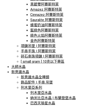
黑碧璽阿賽斯特萊
Amazez 阿賽斯特萊
Cinnazez 阿賽斯特萊
Sauralite 阿賽斯特萊
蜂蜜奶油阿賽斯特萊
藍綠色阿賽斯特萊
綠色火焰阿賽斯特萊
金色阿賽斯特萊
項鍊吊墜 | 阿賽斯特萊
手串手珠 | 阿賽斯特萊
碎石串珠項鍊 | 阿賽斯特萊
[ small gram ] 10克以下專區
大師水晶
新意識水晶
新意識水晶全種類
飾品配件 | 手串.吊墜
列木里亞系列
列木里亞水晶
納米比亞水晶 | 布蘭登堡水晶
巴西天狼星水晶