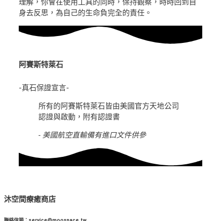
理解，你會在使用工具的同時，保持觀察，時時回到自
身去反思，為自己的生命負完全的責任。
阿賽斯特萊石
-真石保證宣言-
所有的阿賽斯特萊石皆由美國官方天地公司
認證與啟動，附有認證書
- 美國航空直輸備有進口文件供參
沐空間療癒商店
聯絡信箱：service@moospace.tw