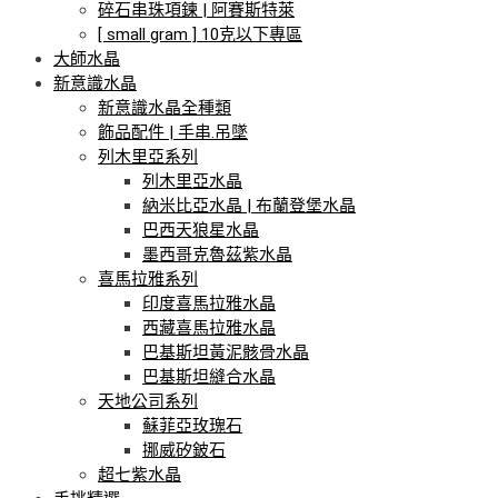
碎石串珠項鍊 | 阿賽斯特萊
[ small gram ] 10克以下專區
大師水晶
新意識水晶
新意識水晶全種類
飾品配件 | 手串.吊墜
列木里亞系列
列木里亞水晶
納米比亞水晶 | 布蘭登堡水晶
巴西天狼星水晶
墨西哥克魯茲紫水晶
喜馬拉雅系列
印度喜馬拉雅水晶
西藏喜馬拉雅水晶
巴基斯坦黃泥骸骨水晶
巴基斯坦縫合水晶
天地公司系列
蘇菲亞玫瑰石
挪威矽鈹石
超七紫水晶