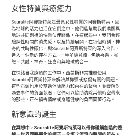
女性特質
與療癒力
Sauralite阿賽斯特萊是最具女性特質的阿賽斯特萊，因
為地球的活力也活在它們之中，他們能幫助我們喚醒與
地球共同創造的快樂伙伴關係，在這狀態中，我們會經
驗線性時間的消失感，以及持續展開，在每個時刻，神
奇的共時性顯化。與Sauralite阿賽斯特萊的深入合作，
進入一個新的存在方式—一種多維意識—包括喜樂、寬
恕、共融、神奇、狂喜和與地球的合一。
在情緒自我療癒的工作中，西蒙斯非常推薦使用
Sauralite阿賽斯特萊來解決與抑鬱或悲傷有關的問題。
這些石頭也用於幫助消除壓力和內在的緊張，並緩解對
過去事件的負面執著。它們可以協助清除其他時空帶來
的那些，正在損害情緒或身體健康的負面固著行為。
新意識
的誕生
在冥想中，Sauralite阿賽斯特萊可以帶你碰觸創造的邊
緣－世界即將顯化的樣子－永恆之流流向時間的所在。