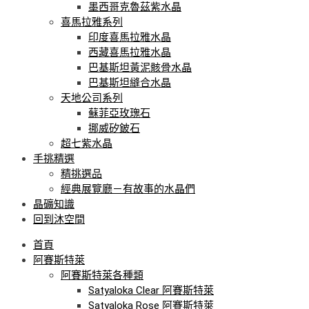
墨西哥克魯茲紫水晶
喜馬拉雅系列
印度喜馬拉雅水晶
西藏喜馬拉雅水晶
巴基斯坦黃泥骸骨水晶
巴基斯坦縫合水晶
天地公司系列
蘇菲亞玫瑰石
挪威矽鈹石
超七紫水晶
手挑精選
精挑選品
經典展覽廳－有故事的水晶們
晶礦知識
回到沐空間
首頁
阿賽斯特萊
阿賽斯特萊各種類
Satyaloka Clear 阿賽斯特萊
Satyaloka Rose 阿賽斯特萊