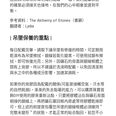
的確是必須接天也接地，在我們的心中相會並達到平
衡。
參考資料：The Alchemy of Stones（書籍）
翻譯者：Lydia
| 吊墜保養的重點 |
每日配戴完畢，請取下讓吊墜有修復的時間，可定期用
乾濕布為吊墜擦拭，銀線若氧化變黑，可使用拭銀布擦
拭，即可恢復光亮；另外，因礦石的背面與銀線框體之
間有上背膠，所以不建議於洗澡時配戴，以免因清潔劑
與水之中的各種成分影響，加速其損耗。
如果你的背膠因為配戴的關係(可能是接觸空氣、汗水等
的自然耗損)，漸漸的失去黏著的能力，可以購買珠寶首
飾DIY使用的膠來重新沾黏，只要將膠體沾在與礦石背面
相接的銀線上，再把礦石塞回框內原處等待膠體乾燥即
可，但上述的前提是包覆您吊墜的銀線框體必須維持＂
完整未變形＂的狀態，才能正常的貼合黏回，若您不小