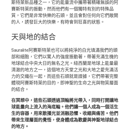
斯特萊新品種之一，它的能量流中攜帶著精確無誤的阿
賽斯特萊的振動，然而他們有一個獨特有別的特殊品
質，它們是非常快樂的石頭，並且會對任何向它們敞開
的人，誘發巨大的快樂，有時會到狂喜的狀態。
天與地
的結合
Sauralite阿賽斯特萊也可以將純淨的白光填滿我們的頭
部和細胞，它們以驚人的強度振動著，帶著充滿生機的
地球結合中央大日的無名之光。紐西蘭是地球上能量最
清澈的地方之一，這個地方天堂之光和大地之愛充滿活
力的交織在一起，而這些石頭就是證據，它們帶著完整
體現阿賽斯特萊的目的，即神聖的生命之光與物質層面
的結合。
在冥想中，這些石頭透過頂輪將光帶入，同時打開讓地
球能量向上流入的海底輪。他們讓一個人成為一個活生
生的容器，用來散播光並消融恐懼、收縮與痛苦。他們
帶來生理層面的覺悟，使身體成為歡慶與神聖地球結合
的地方。