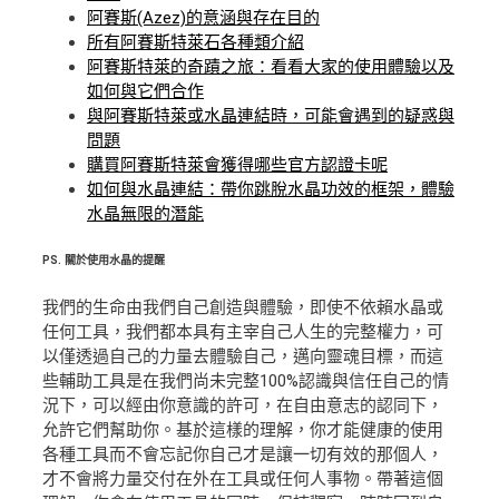
阿賽斯(Azez)的意涵與存在目的
所有阿賽斯特萊石各種類介紹
阿賽斯特萊的奇蹟之旅：看看大家的使用體驗以及
如何與它們合作
與阿賽斯特萊或水晶連結時，可能會遇到的疑惑與
問題
購買阿賽斯特萊會獲得哪些官方認證卡呢
如何與水晶連結：帶你跳脫水晶功效的框架，體驗
水晶無限的潛能
PS.
關於使用水晶的提醒
我們的生命由我們自己創造與體驗，即使不依賴水晶或
任何工具，我們都本具有主宰自己人生的完整權力，可
以僅透過自己的力量去體驗自己，邁向靈魂目標，而這
些輔助工具是在我們尚未完整100%認識與信任自己的情
況下，可以經由你意識的許可，在自由意志的認同下，
允許它們幫助你。基於這樣的理解，你才能健康的使用
各種工具而不會忘記你自己才是讓一切有效的那個人，
才不會將力量交付在外在工具或任何人事物。帶著這個