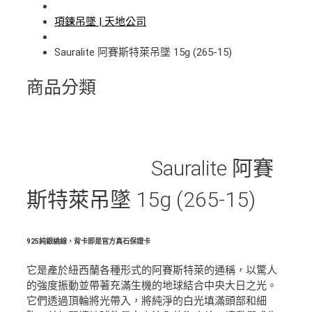
項鍊吊墜 | 天地公司
Sauralite 阿賽斯特萊吊墜 15g (265-15)
商品分類
Sauralite 阿賽
斯特萊吊墜 15g (265-15)
925純銀繞線，背卡即是官方真石保證卡
它是產於紐西蘭各種形式的阿賽斯特萊的通稱，以驚人
的強度振動並帶著充滿生機的地球結合中央大日之光。
它們透過頂輪將光帶入，將純淨的白光填滿頭部和細