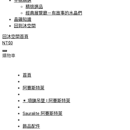
手挑精選
精挑選品
經典展覽廳－有故事的水晶們
晶礦知識
回到沐空間
回沐空間首頁
NT$
0
購物車
首頁
阿賽斯特萊
✴ 項鍊吊墜 | 阿賽斯特萊
Sauralite 阿賽斯特萊
飾品配件