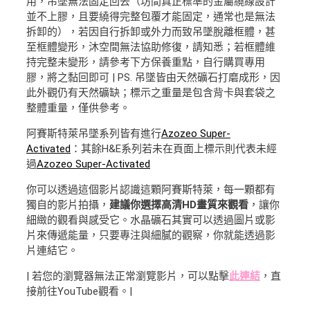
用，吊墜無法固定回去（坊間真正標準的金屬繞線設計
並不上膠，且要繞得完整包覆才能固定，通常也是無法
拆卸的），若因自行拆卸或外力而致吊墜脫離框體，甚
至框體變形，沐空間無法協助修復，請知悉；若框體維
持完整未變形，請參考下方保養重點，自行購買專用
膠，將之黏回即可 | PS. 吊墜皆由天然礦石打磨成形，因
此外觀仍有天然礦缺；標示之重量是包含背卡與套袋之
整體重量，僅供參考。
阿賽斯特萊吊墜系列皆有進行
Azozeo Super-
Activated
：其餘H&E系列若未在頁面上標示則代表未經
過
Azozeo Super-Activated
你可以透過這個影片認識這顆阿賽斯特萊，每一顆都有
獨自的影片拍攝，
建議你選擇高清HD畫質來觀看
，讓你
細緻的觀看與感受它。水晶礦石其實可以透過圖片或影
片來傳遞能量，只要專注與細膩的觀察，你就能透過影
片連結它。
| 若您的瀏覽器無法正常瀏覽影片，可以點擊
此連結
，直
接前往YouTube觀看。|