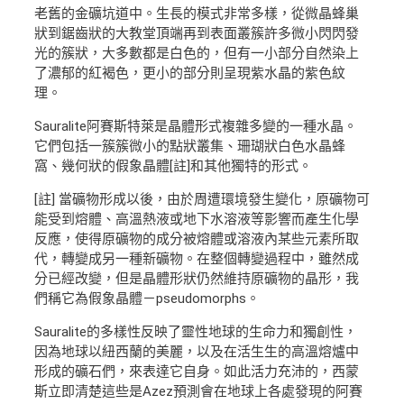
老舊的金礦坑道中。生長的模式非常多樣，從微晶蜂巢
狀到鋸齒狀的大教堂頂端再到表面叢簇許多微小閃閃發
光的簇狀，大多數都是白色的，但有一小部分自然染上
了濃郁的紅褐色，更小的部分則呈現紫水晶的紫色紋
理。
Sauralite阿賽斯特萊是晶體形式複雜多變的一種水晶。
它們包括一簇簇微小的點狀叢集、珊瑚狀白色水晶蜂
窩、幾何狀的假象晶體[註]和其他獨特的形式。
[註] 當礦物形成以後，由於周遭環境發生變化，原礦物可
能受到熔體、高溫熱液或地下水溶液等影響而產生化學
反應，使得原礦物的成分被熔體或溶液內某些元素所取
代，轉變成另一種新礦物。在整個轉變過程中，雖然成
分已經改變，但是晶體形狀仍然維持原礦物的晶形，我
們稱它為假象晶體－pseudomorphs。
Sauralite的多樣性反映了靈性地球的生命力和獨創性，
因為地球以紐西蘭的美麗，以及在活生生的高溫熔爐中
形成的礦石們，來表達它自身。如此活力充沛的，西蒙
斯立即清楚這些是Azez預測會在地球上各處發現的阿賽