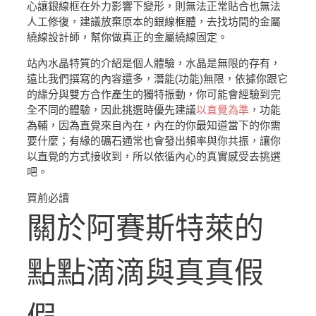
心讓銀線框在外力影響下變形，則無法正常貼合也無法
人工修復，建議放棄原本的銀線框體，去找坊間的金屬
繞線設計師，幫你做真正的金屬繞線固定。
站內水晶特質的介紹是個人體驗，水晶是無限的存有，
遠比我們撰寫的內容還多，潛能(功能)無限，依據你跟它
的緣分與雙方合作產生的獨特振動，你可能會經驗到完
全不同的體驗，因此挑選時優先建議
以直覺為準
，功能
為輔，因為直覺來自內在，內在的你最知道當下的你需
要什麼；有緣的礦石通常也會發出頻率與你共振，讓你
以直覺的方式接收到，所以依循內心的真實感受去挑選
吧。
買前必讀
關於阿賽斯特萊的
點點滴滴與真真假