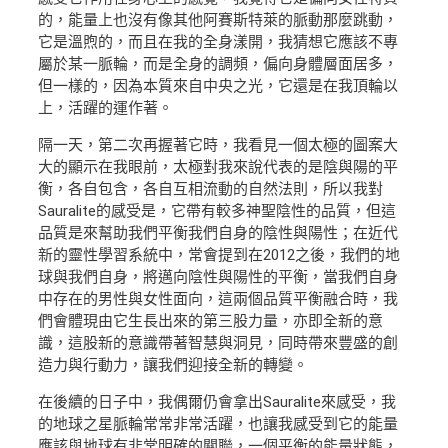
的，能量上也沒有像其他阿賽斯特萊的脈動那麼跳動，
它是溫煦的，而且在我的全身漾開，我猜想它應該不專
屬於某一脈輪，而是全身的調頻，偏向身體層面居多，
但一樣的，因為本質來自中央之光，它還是在我頂輪以
上，活躍的運作著。
隔一天，第二次再握著它時，我看見一個太極的圖案大
大的顯示在我眼前，太極對我來說代表的是陰與陽的平
衡，各自包含，各自互相流動的自然法則，所以我對
Sauralite的感受是，它帶有較多神聖陰性的品質，但這
品質是來幫助我們平衡我們自身的陰性與陽性；在近代
新的靈性學習系統中，常會提到在2012之後，我們的地
球與我們自身，將邁向陰性與陽性的平衡，當我們自身
中存在的男性與女性面向，這兩個品質平衡融合時，我
們會體現由它生長出來的第三股力量，亦即全新的意
識，這股新的意識帶著智慧與洞見，同時帶來豐盛的創
造力與行動力，讓我們迎接全新的轉變。
在後續的日子中，我偶爾仍會拿出Sauralite來感受，我
的地球之星脈輪常常非常活躍，也讓我感受到它的能量
應該與地球有非常明確的關聯，一個平衡的能量狀態，