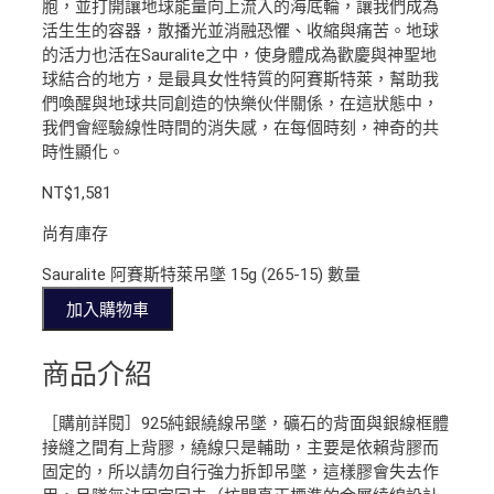
胞，並打開讓地球能量向上流入的海底輪，讓我們成為
活生生的容器，散播光並消融恐懼、收縮與痛苦。地球
的活力也活在Sauralite之中，使身體成為歡慶與神聖地
球結合的地方，是最具女性特質的阿賽斯特萊，幫助我
們喚醒與地球共同創造的快樂伙伴關係，在這狀態中，
我們會經驗線性時間的消失感，在每個時刻，神奇的共
時性顯化。
NT$
1,581
尚有庫存
Sauralite 阿賽斯特萊吊墜 15g (265-15) 數量
加入購物車
商品介紹
［購前詳閱］925純銀繞線吊墜，礦石的背面與銀線框體
接縫之間有上背膠，繞線只是輔助，主要是依賴背膠而
固定的，所以請勿自行強力拆卸吊墜，這樣膠會失去作