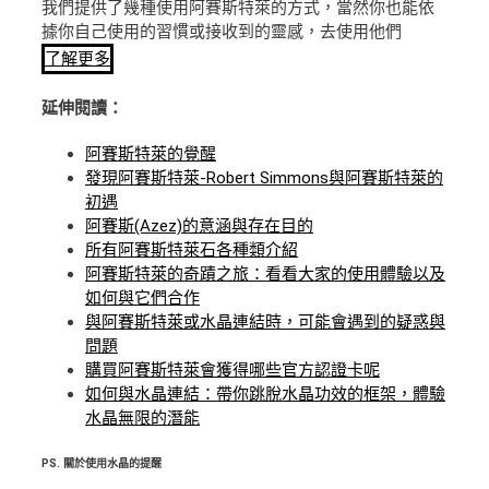
我們提供了幾種使用阿賽斯特萊的方式，當然你也能依
據你自己使用的習慣或接收到的靈感，去使用他們
了解更多
延伸閱讀：
阿賽斯特萊的覺醒
發現阿賽斯特萊-Robert Simmons與阿賽斯特萊的
初遇
阿賽斯(Azez)的意涵與存在目的
所有阿賽斯特萊石各種類介紹
阿賽斯特萊的奇蹟之旅：看看大家的使用體驗以及
如何與它們合作
與阿賽斯特萊或水晶連結時，可能會遇到的疑惑與
問題
購買阿賽斯特萊會獲得哪些官方認證卡呢
如何與水晶連結：帶你跳脫水晶功效的框架，體驗
水晶無限的潛能
PS.
關於使用水晶的提醒