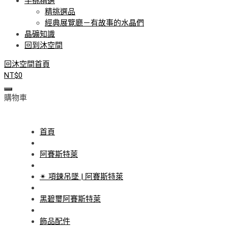
手挑精選
精挑選品
經典展覽廳－有故事的水晶們
晶礦知識
回到沐空間
回沐空間首頁
NT$
0
購物車
首頁
阿賽斯特萊
✴ 項鍊吊墜 | 阿賽斯特萊
黑碧璽阿賽斯特萊
飾品配件