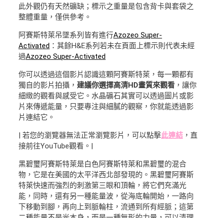
此外觀仍有天然礦缺；標示之重量是包含背卡與套袋之
整體重量，僅供參考。
阿賽斯特萊吊墜系列皆有進行
Azozeo Super-
Activated
：其餘H&E系列若未在頁面上標示則代表未經
過
Azozeo Super-Activated
你可以透過這個影片認識這顆阿賽斯特萊，每一顆都有
獨自的影片拍攝，
建議你選擇高清HD畫質來觀看
，讓你
細緻的觀看與感受它。水晶礦石其實可以透過圖片或影
片來傳遞能量，只要專注與細膩的觀察，你就能透過影
片連結它。
| 若您的瀏覽器無法正常瀏覽影片，可以點擊
此連結
，直
接前往YouTube觀看。|
黑碧璽阿賽斯特萊是白色阿賽斯特萊和黑碧璽的混合
物，它是在美國的太平洋西北部發現的。黑碧璽阿賽斯
特萊快速而強烈的刺激第三眼和頂輪，將它們充滿光
能，同時，還有另一種能量波，從海底輪開始，一路向
下移動到腳，再向上到脈輪柱，流通到所有經脈；這第
二種能量不是光本身，而是一種無形的力量，可以清理