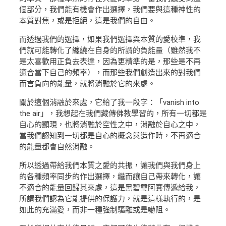
個部分，我們能有機會作出選擇，我們要與這種神性的
本質對焦，或是拒絕，這是我們的自由。
而透過我們的選擇，如果我們選擇與本質的愛校準，我
們就可能轉化了纏繞在自身的所謂的負能量（雖然我不
是太喜歡用正負去表達，因為更精準的是，那些是不再
適合當下自己的頻率），而那些我們創造出來的對我們
而言負向的能量，就將消融於它的來處。
關於這個消融於來處，它給了我一段字：「vanish into
the air」，我想起在我們藏傳佛教學習的，所有一切都是
自心的顯現，也將消融於空性之中，消融於自心之中，
當我們認知到一切都是自心的概念與造作時，不再適合
的能量都會自然消融。
所以透過帶給我們本質之愛的共振，讓我們與我們身上
的各種頻率同步的作出選擇，繼而讓自己帶來轉化，讓
不適合的能量回歸其來處，這是黑碧璽阿賽傳遞給我，
所謂我們認為它能提供的保護力，就是這樣執行的，是
如此的充滿愛，而非一種強制驅離或是嚇阻。