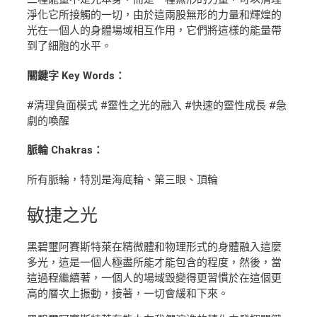
淨化它所接觸的一切，由於這兩股無形的力量和輝煌的
光在一個人的身體場域相互作用，它們將這樣的能量帶
到了細胞的水平。
關鍵字 Key Words：
#清理負面模式 #靈性之光的融入 #快速的靈性成長 #急
劇的喚醒
脈輪 Chakras：
所有脈輪，特別是海底輪、第三眼、頂輪
敏捷
之光
黑碧璽阿賽斯特萊在精微體和物理形式的身體融入這麼
多光，這是一個人極盡所能才能包含的程度，然後，當
這過程繼續著，一個人的場域毀變得更習慣於在這個更
高的層次上振動，接著，一切會緩和下來。