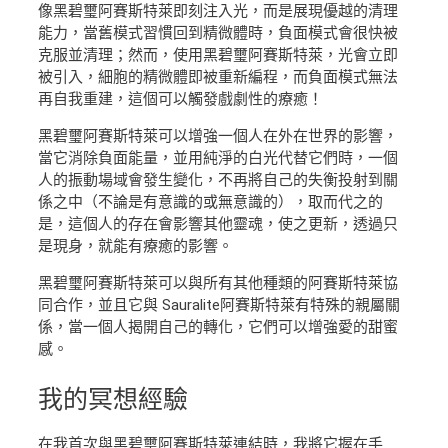
像黑碧璽阿賽斯特萊即刻注入光，而是展現優越的清理
能力，當舊模式習慣回到精微體時，負面模式會很快被
克服並清理；然而，使用黑碧璽阿賽斯特萊，光會立即
被引入，細胞的精微體即被重新編程，而負面模式無法
再自我重建，這個可以觸發戲劇性的療癒！
黑碧璽阿賽斯特萊可以增強一個人在外在世界的影響，
當它消除負面能量，並用純淨的白光代替它們時，一個
人的振動場域會發生變化，不再將自己的失衡投射到關
係之中（不論是有意識的或無意識的），取而代之的
是，這個人的存在會影響其他靈魂，使之更新，透過只
是現身，就能有療癒的影響。
黑碧璽阿賽斯特萊可以與所有其他種類的阿賽斯特萊協
同合作，並且它與 Sauralite阿賽斯特萊有特殊的親屬關
係，當一個人揭開自己的轉化，它們可以增強愛的甜蜜
感。
我的
冥想經驗
在我首次與黑碧璽阿賽斯特萊連結時，我將它握在手