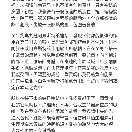
裡，未閱讀任何資訊，也不帶有任何預期，只有連結的
意圖，初始，我覺得有一股很強的熱流在手裡，慢慢擴
大，除了第三眼與頂輪有明顯的脈動外，全身都微微的
熱了起來，像被一股熱熱的風，包圍著身體。
至今約與九種阿賽斯特萊連結，發現它們都能很強的作
用在第三眼與頂輪，黑碧璽阿賽斯特萊也不例外，但不
同於多數阿賽斯特萊作用於上層脈輪，它在全身都帶來
了能量的流動，可以明顯感覺到有一股能量，向下到達
腳部，並且循環回身體，在身體的主幹區域，以及兩個
手臂，循循環還；在與它連結時，它帶給我的訊息，讓
我感受到，黑碧璽的成分，負責轉化我們的負向能量，
而其中包含的白色阿賽斯特萊成分則進一步的將我們錨
定在本質之光中。
所以在接下來的幾日連結中，我多數都下了一個意圖，
我請它幫助我，清理所有不再符合我生命最高益處的思
維，及在我身心系統中阻滯的能量，我邀請中央的光，
注入替代，雖然不能確實舉證，但當周剛值生理週期，
生理期慣常頭痛的時間縮短，昏迷的時間也大大縮短，
人是輕盈的，充滿動能。