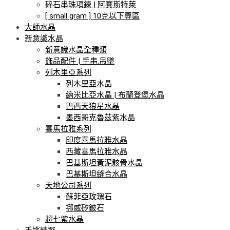
碎石串珠項鍊 | 阿賽斯特萊
[ small gram ] 10克以下專區
大師水晶
新意識水晶
新意識水晶全種類
飾品配件 | 手串.吊墜
列木里亞系列
列木里亞水晶
納米比亞水晶 | 布蘭登堡水晶
巴西天狼星水晶
墨西哥克魯茲紫水晶
喜馬拉雅系列
印度喜馬拉雅水晶
西藏喜馬拉雅水晶
巴基斯坦黃泥骸骨水晶
巴基斯坦縫合水晶
天地公司系列
蘇菲亞玫瑰石
挪威矽鈹石
超七紫水晶