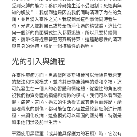
受到束縛的能力；移除障礙讓生活不受限制；恐懼與無
知的解放＂，我感到這是因為我們同時清理了內在的負
面，並且湧入靈性之光。我感到當這些事情同時發生
時，光進入並將自己錨於全新淨化過的精微體，這比任
何一個新的負面模式進入都還迅速，所以只要持續佩
戴、攜帶或靠近黑碧璽阿賽斯特萊，這種動態性的清理
與自身的保持，將是一個持續性的過程。
光的引入
與編程
在靈性療癒方面，黑碧璽阿賽斯特萊可以清除自我否定
的想法和情感模式，並將其替換為純粹的愛和幸福，這
可能發生在一個人的心智體和情緒體，從靈性的角度檢
視我們物質身體的損傷和病徵的模式，我們可以看到恐
懼、痛苦、羞恥、過去的生活模式或其他負面經歷，給
靈魂帶來的創傷，都可能留在心理並最終對細胞進行編
程，來顯化疾病，這些模式可以頑固的堅持著，特別是
如果他們涉及前世生活。
單獨使用黑碧璽（或其他具保護力的石頭）時，它沒有