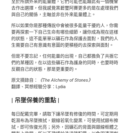
至於所謂外來的能量體，它們可能也能藉此有一個機會
去作出選擇，但我感覺黑碧璽阿賽更多的是在處理我們
與自己的關係，主軸並非在外來能量體上。
所以如果你是那種傳說中會被很多能量干擾的人，你需
要再探索一下自己生命有哪些細節，讓你成為現在這樣
的狀態，這不能單單以礦石作為保護去面對，我們的人
生需要自己有意識有意圖的更積極的去探索與面對。
但是不要忘記，任何能量的出現，自己都擔負了共振它
們的某種因，在以這些礦石作為護身的同時，也要時時
反觀自己的狀態，那是更重要的。
原文摘錄自：
《The Alchemy of Stones》
翻譯、冥想經驗分享：Lydia
| 吊墜保養的重點 |
每日配戴完畢，請取下讓吊墜有修復的時間，可定期用
乾濕布為吊墜擦拭，銀線若氧化變黑，可使用拭銀布擦
拭，即可恢復光亮；另外，因礦石的背面與銀線框體之