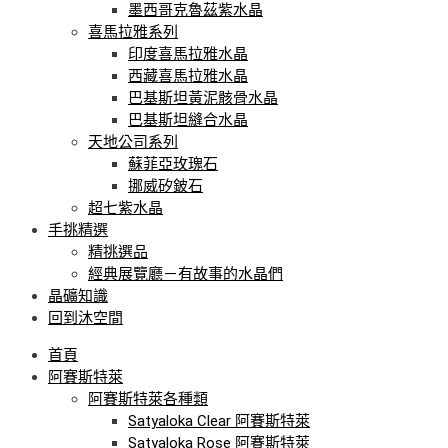
墨西哥克魯茲紫水晶
喜馬拉雅系列
印度喜馬拉雅水晶
西藏喜馬拉雅水晶
巴基斯坦黃泥骸骨水晶
巴基斯坦縫合水晶
天地公司系列
蘇菲亞玫瑰石
挪威矽鈹石
超七紫水晶
手挑精選
精挑選品
經典展覽廳－有故事的水晶們
晶礦知識
回到沐空間
首頁
阿賽斯特萊
阿賽斯特萊各種類
Satyaloka Clear 阿賽斯特萊
Satyaloka Rose 阿賽斯特萊