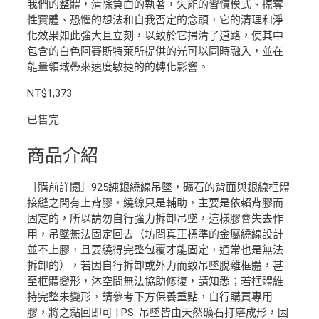
我們的整體，清除負面的執著，失能的習慣模式、掠奪
性實體、恐懼的想法和自我否定的念頭，它的清理和淨
化效果如此強大且立刻，以致於它掃清了道路，使其中
包含的白色阿賽斯特萊所提供的光可以同時融入，並在
能量領域帶來速度敏捷的的轉化影響。
NT$
1,373
已售完
商品介紹
［購前詳閱］925純銀繞線吊墜，礦石的背面與銀線框體
接縫之間有上背膠，繞線只是輔助，主要是依賴背膠而
固定的，所以請勿自行強力拆卸吊墜，這樣膠會失去作
用，吊墜無法固定回去（坊間真正標準的金屬繞線設計
並不上膠，且要繞得完整包覆才能固定，通常也是無法
拆卸的），若因自行拆卸或外力而致吊墜脫離框體，甚
至框體變形，沐空間無法協助修復，請知悉；若框體維
持完整未變形，請參考下方保養重點，自行購買專用
膠，將之黏回即可 | PS. 吊墜皆由天然礦石打磨成形，因