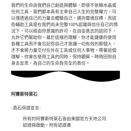
我們的生命由我們自己創造與體驗，即使不依賴水晶或
任何工具，我們都本具有主宰自己人生的完整權力，可
以僅透過自己的力量去體驗自己，邁向靈魂目標，而這
些輔助工具是在我們尚未完整100%認識與信任自己的情
況下，可以經由你意識的許可，在自由意志的認同下，
允許它們幫助你。基於這樣的理解，你才能健康的使用
各種工具而不會忘記你自己才是讓一切有效的那個人，
才不會將力量交付在外在工具或任何人事物。帶著這個
理解，你會在使用工具的同時，保持觀察，時時回到自
身去反思，為自己的生命負完全的責任。
阿賽斯特萊石
-真石保證宣言-
所有的阿賽斯特萊石皆由美國官方天地公司
認證與啟動，附有認證書