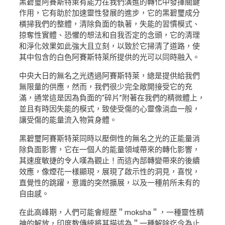
黑碧璽阿賽斯特萊有能力在我們演進的轉化中發揮關鍵
作用，它有助於加速靈性發展的進步，它的黑碧璽成分
橫掃我們的整體，清除負面的執著，失能的習慣模式、
掠奪性實體、恐懼的想法和自我否定的念頭，它的清理
和淨化效果如此強大且立刻，以致於它掃清了道路，使
其中包含的白色阿賽斯特萊所提供的光可以同時融入。
中央大日的無名之光透過阿賽斯特萊，總是提供給我們
無限量的供應，然而，我們很少完全敞開接受它的充
滿，通常這是因為負面的“碎片”附著在我們的精微體上，
並且有時因失能的模式，致使受傷的心靈像淌血一般，
讓受傷的能量流入物質身體。
黑碧璽阿賽斯特萊同時以壓倒性的無名之光的正能量消
除負面影響，它在一個人的能量領域帶來的轉化影響，
其速度敏捷的令人嘆為觀止！而這內部轉變帶來的後續
效應，像煙花一樣顯現，展現了啟示性的洞見，喜悅，
直覺性的跳躍，意識的突然擴展，以及一種前所未有的
自由感。
在此高峰期，人們可能會經歷＂moksha＂，一種靈性精
神的解放，印度教傳統將其描述為＂一種解除迄今為止