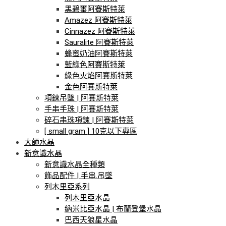
黑碧璽阿賽斯特萊
Amazez 阿賽斯特萊
Cinnazez 阿賽斯特萊
Sauralite 阿賽斯特萊
蜂蜜奶油阿賽斯特萊
藍綠色阿賽斯特萊
綠色火焰阿賽斯特萊
金色阿賽斯特萊
項鍊吊墜 | 阿賽斯特萊
手串手珠 | 阿賽斯特萊
碎石串珠項鍊 | 阿賽斯特萊
[ small gram ] 10克以下專區
大師水晶
新意識水晶
新意識水晶全種類
飾品配件 | 手串.吊墜
列木里亞系列
列木里亞水晶
納米比亞水晶 | 布蘭登堡水晶
巴西天狼星水晶