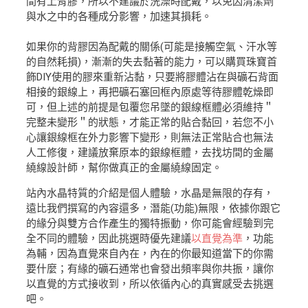
間有上背膠，所以不建議於洗澡時配戴，以免因清潔劑
與水之中的各種成分影響，加速其損耗。
如果你的背膠因為配戴的關係(可能是接觸空氣、汗水等
的自然耗損)，漸漸的失去黏著的能力，可以購買珠寶首
飾DIY使用的膠來重新沾黏，只要將膠體沾在與礦石背面
相接的銀線上，再把礦石塞回框內原處等待膠體乾燥即
可，但上述的前提是包覆您吊墜的銀線框體必須維持＂
完整未變形＂的狀態，才能正常的貼合黏回，若您不小
心讓銀線框在外力影響下變形，則無法正常貼合也無法
人工修復，建議放棄原本的銀線框體，去找坊間的金屬
繞線設計師，幫你做真正的金屬繞線固定。
站內水晶特質的介紹是個人體驗，水晶是無限的存有，
遠比我們撰寫的內容還多，潛能(功能)無限，依據你跟它
的緣分與雙方合作產生的獨特振動，你可能會經驗到完
全不同的體驗，因此挑選時優先建議
以直覺為準
，功能
為輔，因為直覺來自內在，內在的你最知道當下的你需
要什麼；有緣的礦石通常也會發出頻率與你共振，讓你
以直覺的方式接收到，所以依循內心的真實感受去挑選
吧。