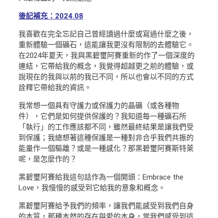
後記補充：2024.08
我喜歡在完全忘記自己曾經讀過什麼或寫過什麼之後，
重新體驗一個礦石，這能讓我更沒有限制的去體驗它。
在2024年夏天，我與黑碧璽阿賽重新的作了一個深度的
連結，它帶給我的概念，我覺得超越更之前的體驗，或
說現在的我與以前的我已不同，所以也會以不同的方式
詮釋它帶給我的資訊。
我常想一個具有守護力或保護力的晶礦（或各種物
件），它們是如何提供保護的？我知道每一種礦石所
「執行」的工作應該都不同，雖然最終結果是讓我們受
到保護；我總想著這種保護是一種對非合乎我們共振的
能量作一個驅離？或是一種感化？那黑碧璽阿賽斯特萊
呢，是怎麼作的？
黑碧璽阿賽給我這句話作為一個開頭：Embrace the
Love，我慢慢的感受到它給我的意象和概念。
黑碧璽阿賽給予我們的頻率，讓我們能感受到我們自身
的本質，那種本然的存在與愛的本身，當我們感受到這