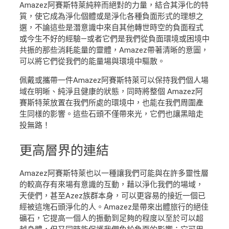
Amazez阿賽斯特萊純粹而絕對的力量，結合其淨化的特
質，使它成為淨化個體或是淨化各種負面形式的理想之
選，不論這些是潛意識中來自其他轉世時空的負面程式
或今生不好的經驗—或者它們是我們從負面環境或困境中
共振的那些消耗能量的靈體，Amazez帶著清晰的意圖，
可以將它們從我們的能量場與環境中驅散。
佩戴或攜帶一件Amazez阿賽斯特萊可以保持我們個人場
域在明晰、純淨且健康的狀態，同時將整個 Amazez阿
賽斯特萊放置在我們所處的環境中，也能在我們周圍產
生同樣的影響。這些石頭不僅帶來光，它們也讓黑暗走
投無路！
更高層界
的連結
Amazez阿賽斯特萊也以一種讓我們可能與在許多靈性層
的較高存有來場有意識的互動，藉以淨化我們的場域，
天使們，甚至Azez族群本身，可以更容易的接近一個已
經被這塊石頭淨化的人。Amazez是帶來出體旅行的絕佳
礦石，它提高一個人的振動到足夠的程度以至於可以超