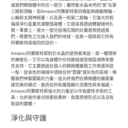
或我們精微體中的任一部分；雖然紫水晶本然的”家”在第
三眼和頂輪，但Amazez阿賽斯特萊同樣能夠啟動喉輪、
心輪和太陽神經叢，以及第一和第二脈輪，它強大的祝
福與淨化能量充滿整個身體，它很容易透過雙腳接地扎
根。事實上，很大一部分這塊石頭的計畫是想透過我
們，將靈性之光接入我們的地球，這是一個與其它所有
阿賽斯特萊相同的目的。
Amazez阿賽斯特萊對於水晶的使用者來說，是一種理想
的療癒石，它可以為身體中任何脆弱或受損區域帶來靈
性支持，它主要透過在個人的精微體層面工作來達到這
一點，從金色的場域中清除任何”雲霧”或灰色的區域，喚
醒我們神聖圖藍的力量。這允許我們在精微體的層面重
建完美的模式，進而在所有層面顯化完整性與幸福感。
Amazez阿賽斯特萊強大的力量足以作為靈性手術的工
具，允許施作者切除那些牽絆、負面思想形式以及沒有
助益的靈體。
淨化
與守護