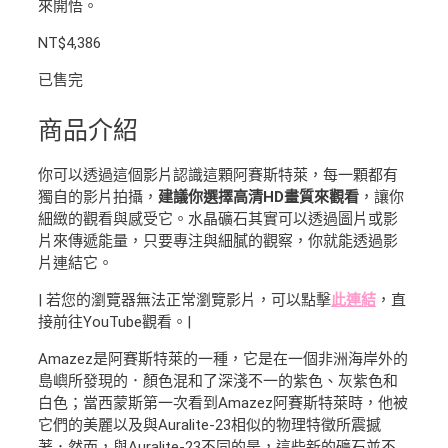
來開悟。
NT$
4,386
已售完
商品介紹
你可以透過這個影片認識這顆阿賽斯特萊，每一顆都有
獨自的影片拍攝，
建議你選擇高清HD畫質來觀看
，讓你
細緻的觀看與感受它。水晶礦石其實可以透過圖片或影
片來傳遞能量，只要專注與細膩的觀察，你就能透過影
片連結它。
| 若您的瀏覽器無法正常瀏覽影片，可以點擊
此連結
，直
接前往YouTube觀看。|
Amazez是阿賽斯特萊的一種，它是在一個非洲海岸外的
島嶼所發現的．顏色混和了深淺不一的紫色、灰紫色和
白色；當西蒙斯第一次看到Amazez阿賽斯特萊時，他被
它們的美麗以及與Auralite-23相似的物理特徵所震撼
著．然而，與Auralite-23不同的是，這些新的礦石並不