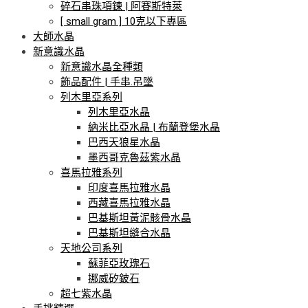
碎石串珠項鍊 | 阿賽斯特萊
[ small gram ] 10克以下專區
大師水晶
新意識水晶
新意識水晶全種類
飾品配件 | 手串.吊墜
列木里亞系列
列木里亞水晶
納米比亞水晶 | 布蘭登堡水晶
巴西天狼星水晶
墨西哥克魯茲紫水晶
喜馬拉雅系列
印度喜馬拉雅水晶
西藏喜馬拉雅水晶
巴基斯坦黃泥骸骨水晶
巴基斯坦縫合水晶
天地公司系列
蘇菲亞玫瑰石
挪威矽鈹石
超七紫水晶