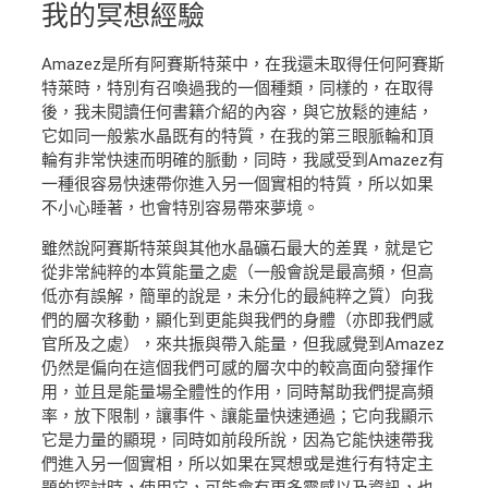
我的
冥想經驗
Amazez是所有阿賽斯特萊中，在我還未取得任何阿賽斯
特萊時，特別有召喚過我的一個種類，同樣的，在取得
後，我未閱讀任何書籍介紹的內容，與它放鬆的連結，
它如同一般紫水晶既有的特質，在我的第三眼脈輪和頂
輪有非常快速而明確的脈動，同時，我感受到Amazez有
一種很容易快速帶你進入另一個實相的特質，所以如果
不小心睡著，也會特別容易帶來夢境。
雖然說阿賽斯特萊與其他水晶礦石最大的差異，就是它
從非常純粹的本質能量之處（一般會說是最高頻，但高
低亦有誤解，簡單的說是，未分化的最純粹之質）向我
們的層次移動，顯化到更能與我們的身體（亦即我們感
官所及之處），來共振與帶入能量，但我感覺到Amazez
仍然是偏向在這個我們可感的層次中的較高面向發揮作
用，並且是能量場全體性的作用，同時幫助我們提高頻
率，放下限制，讓事件、讓能量快速通過；它向我顯示
它是力量的顯現，同時如前段所說，因為它能快速帶我
們進入另一個實相，所以如果在冥想或是進行有特定主