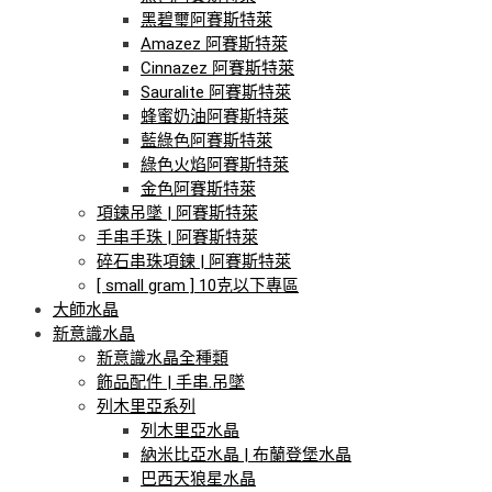
黑碧璽阿賽斯特萊
Amazez 阿賽斯特萊
Cinnazez 阿賽斯特萊
Sauralite 阿賽斯特萊
蜂蜜奶油阿賽斯特萊
藍綠色阿賽斯特萊
綠色火焰阿賽斯特萊
金色阿賽斯特萊
項鍊吊墜 | 阿賽斯特萊
手串手珠 | 阿賽斯特萊
碎石串珠項鍊 | 阿賽斯特萊
[ small gram ] 10克以下專區
大師水晶
新意識水晶
新意識水晶全種類
飾品配件 | 手串.吊墜
列木里亞系列
列木里亞水晶
納米比亞水晶 | 布蘭登堡水晶
巴西天狼星水晶