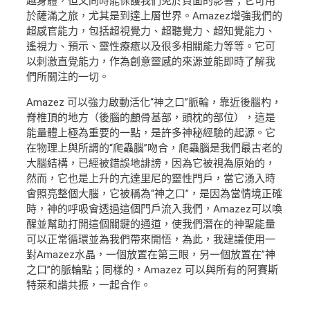
越身體，但又同時能保護我們免於負面的影響；它可用
於薩滿之旅，尤其是到達上層世界。Amazez增強我們的
超感官能力，包括超視覺力、超聽覺力、超知覺能力、
遙視力、預示、靈性療癒以及很多相關能力等等。它可
以刺激直覺能力，作為創意靈感的來源並能即時了解我
們所關注的一切。
Amazez 可以強力啟動活化“神之口”脈輪，靠近後腦杓，
脊椎頂的地方（後腦的顱骨基部，頭枕的部位），這是
能量體上極為重要的一點，是許多神秘經驗的起源。它
在物理上與所謂的“爬蟲腦”吻合，爬蟲腦是我們最古老的
大腦結構，已經被錯誤地誹謗，因為它被視為原始的，
然而，它也是上升的亢達里尼的靈性門戶，當它湧入時
會照亮整個大腦，它被稱為“神之口”，是因為當情境正確
時，神的呼吸會透過這個門戶流入我們，Amazez可以喚
醒並幫助打開這個關鍵的通道，使我們潛在的神聖能量
可以正常循環並為我們帶來開悟，為此，我建議使用一
對Amazez水晶，一個放置在第三眼，另一個放置在”神
之口”的脈輪點；同樣的，Amazez 可以與所有的阿賽斯
特萊和諧共振，一起合作。