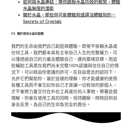
如何與水晶連結：帶你跳脫水晶功效的框架，體驗
水晶無限的潛能
關於水晶，那些你可能體驗到或還沒體驗到的－
Secrets of Crystals
PS.
關於使用水晶的提醒
我們的生命由我們自己創造與體驗，即使不依賴水晶或
任何工具，我們都本具有主宰自己人生的完整權力，可
以僅透過自己的力量去體驗自己，邁向靈魂目標，而這
些輔助工具是在我們尚未完整100%認識與信任自己的情
況下，可以經由你意識的許可，在自由意志的認同下，
允許它們幫助你。基於這樣的理解，你才能健康的使用
各種工具而不會忘記你自己才是讓一切有效的那個人，
才不會將力量交付在外在工具或任何人事物。帶著這個
理解，你會在使用工具的同時，保持觀察，時時回到自
身去反思，為自己的生命負完全的責任。