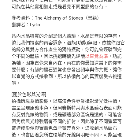
題的探討時，使用它，可能會有更多靈感以及資訊，也
可能在其他實相遊走或是看見不同型態的存有。
參考資料：The Alchemy of Stones（書籍）
翻譯者：Lydia
站內水晶特質的介紹是個人體驗，水晶是無限的存有，
遠比我們撰寫的內容還多，潛能(功能)無限，依據你跟它
的緣分與雙方合作產生的獨特振動，你可能會經驗到完
全不同的體驗，因此挑選時優先建議
以直覺為準
，功能
為輔，因為直覺來自內在，內在的你最知道當下的你需
要什麼；有緣的礦石通常也會發出頻率與你共振，讓你
以直覺的方式接收到，所以依循內心的真實感受去挑選
吧。
[關於色彩與光澤]
拍攝環境為攝影棚，以高演色性專業攝影燈光做拍攝，
盡量呈現原礦本色，但阿賽斯特萊與水晶礦石表面可能
有反射光線的物質，或是礦體部分區塊是透的，可能會
因角度與光線強弱有不同的折射，因此除了不同螢幕可
能造成影像與實體色澤些微差異外，您收到水晶礦石
後，也會因著您所在環境的光線與明暗不同，可能呈現