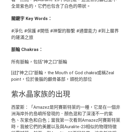
全是紫色的，它們也包含了白色的帶狀。
關鍵字 Key Words：
#淨化 #保護 #開悟 #神聖的聯繫 #通靈能力 #到上層界
的薩滿之旅
脈輪 Chakras：
所有脈輪，包括”神之口”脈輪
[註]”神之口”脈輪，the Mouth of God chakra或稱Zeal
point，位於後腦的顱骨基部，頭枕的部位
紫水晶
家族的出現
西蒙斯：「Amazez是阿賽斯特萊的一種，它是在一個非
洲海岸外的島嶼所發現的．顏色混和了深淺不一的紫
色、灰紫色和白色；當我第一次看到Amazez阿賽斯特萊
時，我被它們的美麗以及與Auralite-23相似的物理特徵