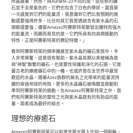
所震撼著．然而，與Auralite-23不同的是，這些新的礦
石並不全是紫色的，它們也包含了白色的帶狀。當我第
一次感覺到它們的能量流，我意識到它們比我預期的振
動還要強得許多，比任何其它我曾遇過含有紫水晶的石
頭都還要強；儘管Amazez阿賽斯特萊散發出獨特而強大
的能量流，而顯而易見的是，它們所具有的高頻振動的
特性，正是阿賽斯特萊的標記特徵。」
看到阿賽斯特萊的頻率擴展至紫水晶的礦石家族中，令
人非常興奮，這是很有幫助。紫水晶長期以來被稱為是
與”神聖”聯繫的礦石，也是靈性保護和淨化的石頭，它是
最古老的療癒礦石中的一種，也或許是在全世界中最受
歡迎的水晶。隨著Azez族群的無名之光帶來的能量流持
續的穿過地球的地殼，更多的水晶礦石被喚醒並啟動對
準到阿賽斯特萊的振動。在Amazez阿賽斯特萊之中，我
們有阿賽斯特萊的靈性之光與紫水晶既有的有助益的能
量，兩者成為最好的組合。
理想的
療癒石
Amazez阿賽斯特萊可以刺激並將光帶入任何一個脈輪，