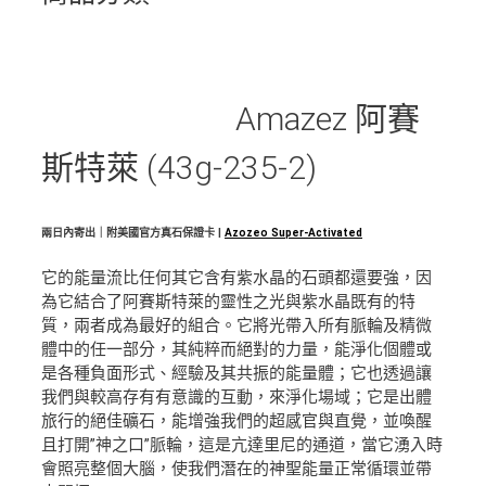
Amazez 阿賽
斯特萊 (43g-235-2)
兩日內寄出｜附美國官方真石保證卡 |
Azozeo Super-Activated
它的能量流比任何其它含有紫水晶的石頭都還要強，因
為它結合了阿賽斯特萊的靈性之光與紫水晶既有的特
質，兩者成為最好的組合。它將光帶入所有脈輪及精微
體中的任一部分，其純粹而絕對的力量，能淨化個體或
是各種負面形式、經驗及其共振的能量體；它也透過讓
我們與較高存有有意識的互動，來淨化場域；它是出體
旅行的絕佳礦石，能增強我們的超感官與直覺，並喚醒
且打開”神之口”脈輪，這是亢達里尼的通道，當它湧入時
會照亮整個大腦，使我們潛在的神聖能量正常循環並帶