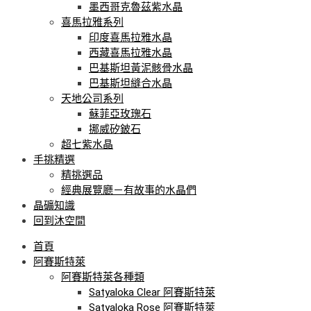
墨西哥克魯茲紫水晶
喜馬拉雅系列
印度喜馬拉雅水晶
西藏喜馬拉雅水晶
巴基斯坦黃泥骸骨水晶
巴基斯坦縫合水晶
天地公司系列
蘇菲亞玫瑰石
挪威矽鈹石
超七紫水晶
手挑精選
精挑選品
經典展覽廳－有故事的水晶們
晶礦知識
回到沐空間
首頁
阿賽斯特萊
阿賽斯特萊各種類
Satyaloka Clear 阿賽斯特萊
Satyaloka Rose 阿賽斯特萊