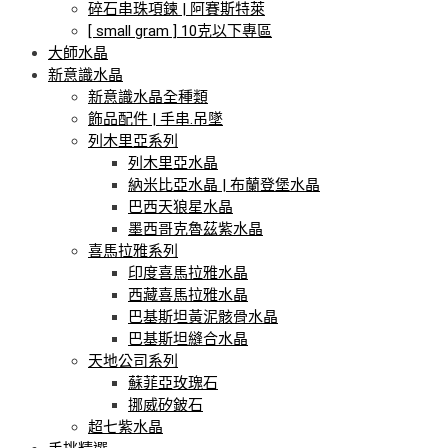
碎石串珠項鍊 | 阿賽斯特萊
[ small gram ] 10克以下專區
大師水晶
新意識水晶
新意識水晶全種類
飾品配件 | 手串.吊墜
列木里亞系列
列木里亞水晶
納米比亞水晶 | 布蘭登堡水晶
巴西天狼星水晶
墨西哥克魯茲紫水晶
喜馬拉雅系列
印度喜馬拉雅水晶
西藏喜馬拉雅水晶
巴基斯坦黃泥骸骨水晶
巴基斯坦縫合水晶
天地公司系列
蘇菲亞玫瑰石
挪威矽鈹石
超七紫水晶