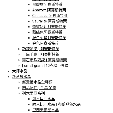
黑碧璽阿賽斯特萊
Amazez 阿賽斯特萊
Cinnazez 阿賽斯特萊
Sauralite 阿賽斯特萊
蜂蜜奶油阿賽斯特萊
藍綠色阿賽斯特萊
綠色火焰阿賽斯特萊
金色阿賽斯特萊
項鍊吊墜 | 阿賽斯特萊
手串手珠 | 阿賽斯特萊
碎石串珠項鍊 | 阿賽斯特萊
[ small gram ] 10克以下專區
大師水晶
新意識水晶
新意識水晶全種類
飾品配件 | 手串.吊墜
列木里亞系列
列木里亞水晶
納米比亞水晶 | 布蘭登堡水晶
巴西天狼星水晶