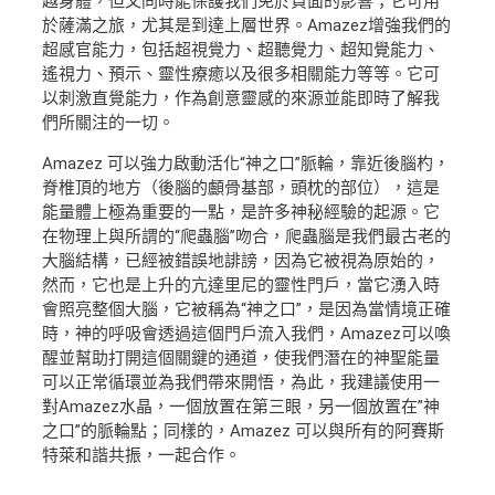
越身體，但又同時能保護我們免於負面的影響；它可用
於薩滿之旅，尤其是到達上層世界。Amazez增強我們的
超感官能力，包括超視覺力、超聽覺力、超知覺能力、
遙視力、預示、靈性療癒以及很多相關能力等等。它可
以刺激直覺能力，作為創意靈感的來源並能即時了解我
們所關注的一切。
Amazez 可以強力啟動活化“神之口”脈輪，靠近後腦杓，
脊椎頂的地方（後腦的顱骨基部，頭枕的部位），這是
能量體上極為重要的一點，是許多神秘經驗的起源。它
在物理上與所謂的“爬蟲腦”吻合，爬蟲腦是我們最古老的
大腦結構，已經被錯誤地誹謗，因為它被視為原始的，
然而，它也是上升的亢達里尼的靈性門戶，當它湧入時
會照亮整個大腦，它被稱為“神之口”，是因為當情境正確
時，神的呼吸會透過這個門戶流入我們，Amazez可以喚
醒並幫助打開這個關鍵的通道，使我們潛在的神聖能量
可以正常循環並為我們帶來開悟，為此，我建議使用一
對Amazez水晶，一個放置在第三眼，另一個放置在”神
之口”的脈輪點；同樣的，Amazez 可以與所有的阿賽斯
特萊和諧共振，一起合作。