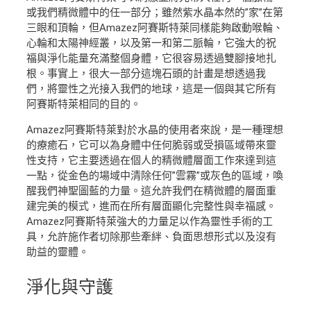
或我們精微體中的任一部分；雖然紫水晶本然的”家”在第
三眼和頂輪，但Amazez阿賽斯特萊同樣能夠啟動喉輪、
心輪和太陽神經叢，以及第一和第二脈輪，它強大的祝
福與淨化能量充滿整個身體，它很容易透過雙腳接地扎
根。事實上，很大一部分這塊石頭的計畫是想透過我
們，將靈性之光接入我們的地球，這是一個與其它所有
阿賽斯特萊相同的目的。
Amazez阿賽斯特萊對於水晶的使用者來說，是一種理想
的療癒石，它可以為身體中任何脆弱或受損區域帶來靈
性支持，它主要透過在個人的精微體層面工作來達到這
一點，從金色的場域中清除任何”雲霧”或灰色的區域，喚
醒我們神聖圖藍的力量。這允許我們在精微體的層面重
建完美的模式，進而在所有層面顯化完整性與幸福感。
Amazez阿賽斯特萊強大的力量足以作為靈性手術的工
具，允許施作者切除那些牽絆、負面思想形式以及沒有
助益的靈體。
淨化
與守護