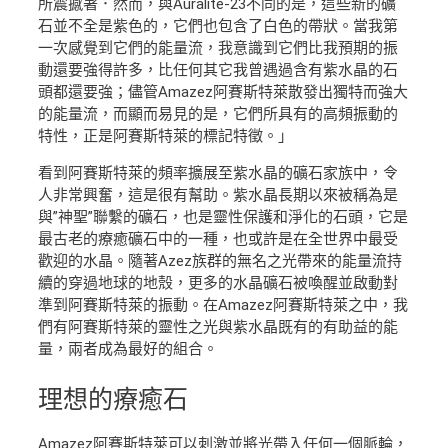
所震撼著．然而，與Auralite-23不同的是，這些新的礦
石並不全是紫色的，它們也包含了白色的帶狀。當我第
一次感覺到它們的能量流，我意識到它們比我預期的振
動還要強得許多，比任何其它我曾遇過含有紫水晶的石
頭都還要強；儘管Amazez阿賽斯特萊散發出獨特而強大
的能量流，而顯而易見的是，它們所具有的高頻振動的
特性，正是阿賽斯特萊的標記特徵。」
看到阿賽斯特萊的頻率擴展至紫水晶的礦石家族中，令
人非常興奮，這是很有幫助。紫水晶長期以來被稱為是
與”神聖”聯繫的礦石，也是靈性保護和淨化的石頭，它是
最古老的療癒礦石中的一種，也或許是在全世界中最受
歡迎的水晶。隨著Azez族群的無名之光帶來的能量流持
續的穿過地球的地殼，更多的水晶礦石被喚醒並啟動對
準到阿賽斯特萊的振動。在Amazez阿賽斯特萊之中，我
們有阿賽斯特萊的靈性之光與紫水晶既有的有助益的能
量，兩者成為最好的組合。
理想的
療癒石
Amazez阿賽斯特萊可以刺激並將光帶入任何一個脈輪，