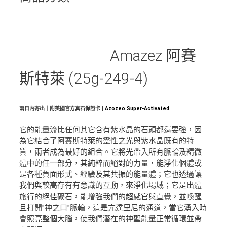
Amazez 阿賽
斯特萊 (25g-249-4)
兩日內寄出｜附美國官方真石保證卡 |
Azozeo Super-Activated
它的能量流比任何其它含有紫水晶的石頭都還要強，因
為它結合了阿賽斯特萊的靈性之光與紫水晶既有的特
質，兩者成為最好的組合。它將光帶入所有脈輪及精微
體中的任一部分，其純粹而絕對的力量，能淨化個體或
是各種負面形式、經驗及其共振的能量體；它也透過讓
我們與較高存有有意識的互動，來淨化場域；它是出體
旅行的絕佳礦石，能增強我們的超感官與直覺，並喚醒
且打開”神之口”脈輪，這是亢達里尼的通道，當它湧入時
會照亮整個大腦，使我們潛在的神聖能量正常循環並帶