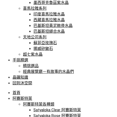
墨西哥克魯茲紫水晶
喜馬拉雅系列
印度喜馬拉雅水晶
西藏喜馬拉雅水晶
巴基斯坦黃泥骸骨水晶
巴基斯坦縫合水晶
天地公司系列
蘇菲亞玫瑰石
挪威矽鈹石
超七紫水晶
手挑精選
精挑選品
經典展覽廳－有故事的水晶們
晶礦知識
回到沐空間
首頁
阿賽斯特萊
阿賽斯特萊各種類
Satyaloka Clear 阿賽斯特萊
Satyaloka Rose 阿賽斯特萊