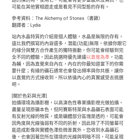
題的探討時，使用它，可能會有更多靈感以及資訊，也
可能在其他實相遊走或是看見不同型態的存有。
參考資料：The Alchemy of Stones（書籍）
翻譯者：Lydia
站內水晶特質的介紹是個人體驗，水晶是無限的存有，
遠比我們撰寫的內容還多，潛能(功能)無限，依據你跟它
的緣分與雙方合作產生的獨特振動，你可能會經驗到完
全不同的體驗，因此挑選時優先建議
以直覺為準
，功能
為輔，因為直覺來自內在，內在的你最知道當下的你需
要什麼；有緣的礦石通常也會發出頻率與你共振，讓你
以直覺的方式接收到，所以依循內心的真實感受去挑選
吧。
[關於色彩與光澤]
拍攝環境為攝影棚，以高演色性專業攝影燈光做拍攝，
盡量呈現原礦本色，但阿賽斯特萊與水晶礦石表面可能
有反射光線的物質，或是礦體部分區塊是透的，可能會
因角度與光線強弱有不同的折射，因此除了不同螢幕可
能造成影像與實體色澤些微差異外，您收到水晶礦石
後，也會因著您所在環境的光線與明暗不同，可能呈現