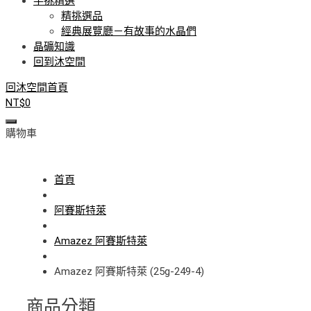
手挑精選
精挑選品
經典展覽廳－有故事的水晶們
晶礦知識
回到沐空間
回沐空間首頁
NT$
0
購物車
首頁
阿賽斯特萊
Amazez 阿賽斯特萊
Amazez 阿賽斯特萊 (25g-249-4)
商品分類