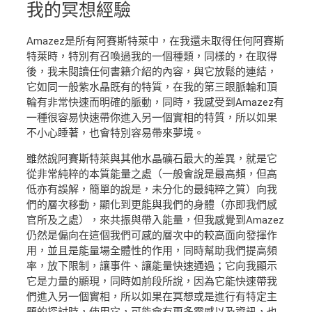
我的
冥想經驗
Amazez是所有阿賽斯特萊中，在我還未取得任何阿賽斯
特萊時，特別有召喚過我的一個種類，同樣的，在取得
後，我未閱讀任何書籍介紹的內容，與它放鬆的連結，
它如同一般紫水晶既有的特質，在我的第三眼脈輪和頂
輪有非常快速而明確的脈動，同時，我感受到Amazez有
一種很容易快速帶你進入另一個實相的特質，所以如果
不小心睡著，也會特別容易帶來夢境。
雖然說阿賽斯特萊與其他水晶礦石最大的差異，就是它
從非常純粹的本質能量之處（一般會說是最高頻，但高
低亦有誤解，簡單的說是，未分化的最純粹之質）向我
們的層次移動，顯化到更能與我們的身體（亦即我們感
官所及之處），來共振與帶入能量，但我感覺到Amazez
仍然是偏向在這個我們可感的層次中的較高面向發揮作
用，並且是能量場全體性的作用，同時幫助我們提高頻
率，放下限制，讓事件、讓能量快速通過；它向我顯示
它是力量的顯現，同時如前段所說，因為它能快速帶我
們進入另一個實相，所以如果在冥想或是進行有特定主