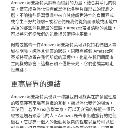
Amazez阿賽斯特萊純粹而絕對的力量，結合其淨化的特
質，使它成為淨化個體或是淨化各種負面形式的理想之
選，不論這些是潛意識中來自其他轉世時空的負面程式
或今生不好的經驗—或者它們是我們從負面環境或困境中
共振的那些消耗能量的靈體，Amazez帶著清晰的意圖，
可以將它們從我們的能量場與環境中驅散。
佩戴或攜帶一件Amazez阿賽斯特萊可以保持我們個人場
域在明晰、純淨且健康的狀態，同時將整個 Amazez阿
賽斯特萊放置在我們所處的環境中，也能在我們周圍產
生同樣的影響。這些石頭不僅帶來光，它們也讓黑暗走
投無路！
更高層界
的連結
Amazez阿賽斯特萊也以一種讓我們可能與在許多靈性層
的較高存有來場有意識的互動，藉以淨化我們的場域，
天使們，甚至Azez族群本身，可以更容易的接近一個已
經被這塊石頭淨化的人。Amazez是帶來出體旅行的絕佳
礦石，它提高一個人的振動到足夠的程度以至於可以超