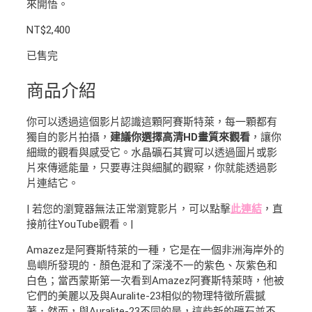
來開悟。
NT$
2,400
已售完
商品介紹
你可以透過這個影片認識這顆阿賽斯特萊，每一顆都有
獨自的影片拍攝，
建議你選擇高清HD畫質來觀看
，讓你
細緻的觀看與感受它。水晶礦石其實可以透過圖片或影
片來傳遞能量，只要專注與細膩的觀察，你就能透過影
片連結它。
| 若您的瀏覽器無法正常瀏覽影片，可以點擊
此連結
，直
接前往YouTube觀看。|
Amazez是阿賽斯特萊的一種，它是在一個非洲海岸外的
島嶼所發現的．顏色混和了深淺不一的紫色、灰紫色和
白色；當西蒙斯第一次看到Amazez阿賽斯特萊時，他被
它們的美麗以及與Auralite-23相似的物理特徵所震撼
著．然而，與Auralite-23不同的是，這些新的礦石並不