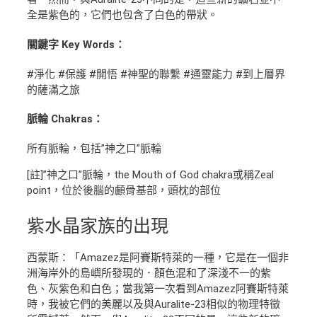
全是紫色的，它們也包含了白色的帶狀。
關鍵字 Key Words：
#淨化 #保護 #開悟 #神聖的聯繫 #通靈能力 #到上層界
的薩滿之旅
脈輪 Chakras：
所有脈輪，包括”神之口”脈輪
[註]”神之口”脈輪，the Mouth of God chakra或稱Zeal
point，位於後腦的顱骨基部，頭枕的部位
紫水晶
家族的出現
西蒙斯：「Amazez是阿賽斯特萊的一種，它是在一個非
洲海岸外的島嶼所發現的．顏色混和了深淺不一的紫
色、灰紫色和白色；當我第一次看到Amazez阿賽斯特萊
時，我被它們的美麗以及與Auralite-23相似的物理特徵