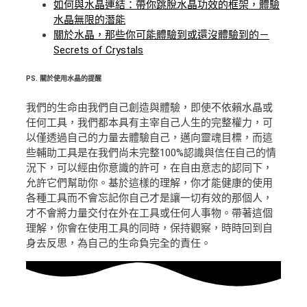
如何與水晶連結：帶你跳脫水晶功效的框架，體驗
水晶無限的潛能
關於水晶，那些你可能體驗到或還沒體驗到的－
Secrets of Crystals
PS.
關於使用水晶的提醒
我們的生命由我們自己創造與體驗，即使不依賴水晶或
任何工具，我們都本具有主宰自己人生的完整權力，可
以僅透過自己的力量去體驗自己，邁向靈魂目標，而這
些輔助工具是在我們尚未完整100%認識與信任自己的情
況下，可以經由你意識的許可，在自由意志的認同下，
允許它們幫助你。基於這樣的理解，你才能健康的使用
各種工具而不會忘記你自己才是讓一切有效的那個人，
才不會將力量交付在外在工具或任何人事物。帶著這個
理解，你會在使用工具的同時，保持觀察，時時回到自
身去反思，為自己的生命負完全的責任。