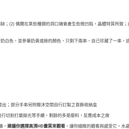
缺；(2) 偶爾在某些種類的洞口端會產生些微凹陷，晶體特質所致；
系列帶著奶白色，並參著奶黃或綠的顏色，只剩下兩串，自己珍藏了一串，
機發出；部分手串另附贈沐空間自行訂製之首飾收納盒
礦進行切割打磨拋光等手續，剩餘的多是廢料，反應成本之故
攝，
建議你選擇高清HD畫質來觀看
，讓你細緻的觀看與感受它。水