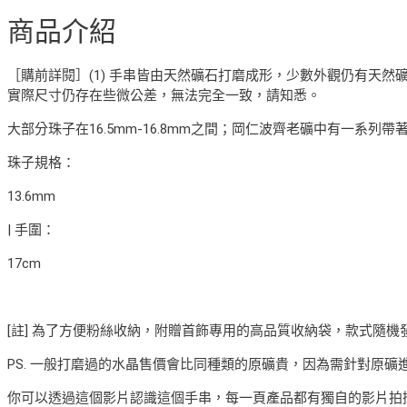
商品介紹
［購前詳閱］(1) 手串皆由天然礦石打磨成形，少數外觀仍有天然礦
實際尺寸仍存在些微公差，無法完全一致，請知悉。
大部分珠子在16.5mm-16.8mm之間；岡仁波齊老礦中有一
珠子規格：
13.6mm
| 手圍：
17cm
[註] 為了方便粉絲收納，附贈首飾專用的高品質收納袋，款式隨
PS. 一般打磨過的水晶售價會比同種類的原礦貴，因為需針對原
你可以透過這個影片認識這個手串，每一頁產品都有獨自的影片拍