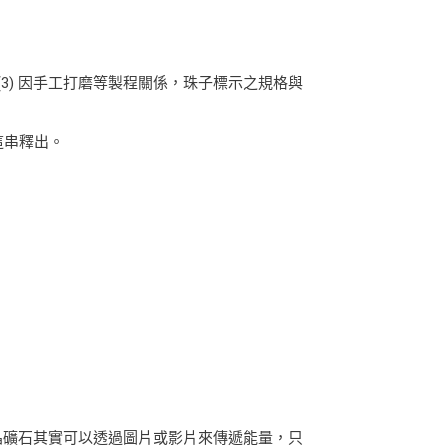
(3) 因手工打磨等製程關係，珠子標示之規格與
這串釋出。
晶礦石其實可以透過圖片或影片來傳遞能量，只