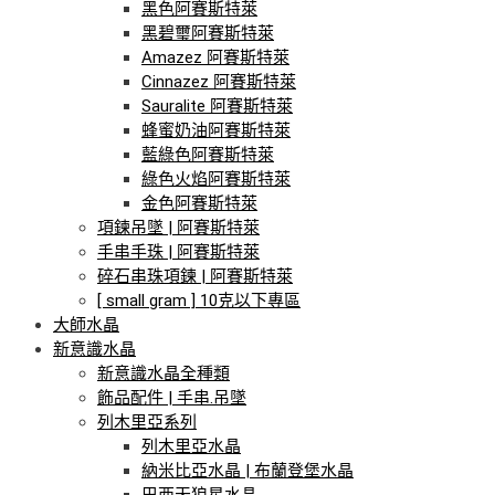
黑色阿賽斯特萊
黑碧璽阿賽斯特萊
Amazez 阿賽斯特萊
Cinnazez 阿賽斯特萊
Sauralite 阿賽斯特萊
蜂蜜奶油阿賽斯特萊
藍綠色阿賽斯特萊
綠色火焰阿賽斯特萊
金色阿賽斯特萊
項鍊吊墜 | 阿賽斯特萊
手串手珠 | 阿賽斯特萊
碎石串珠項鍊 | 阿賽斯特萊
[ small gram ] 10克以下專區
大師水晶
新意識水晶
新意識水晶全種類
飾品配件 | 手串.吊墜
列木里亞系列
列木里亞水晶
納米比亞水晶 | 布蘭登堡水晶
巴西天狼星水晶