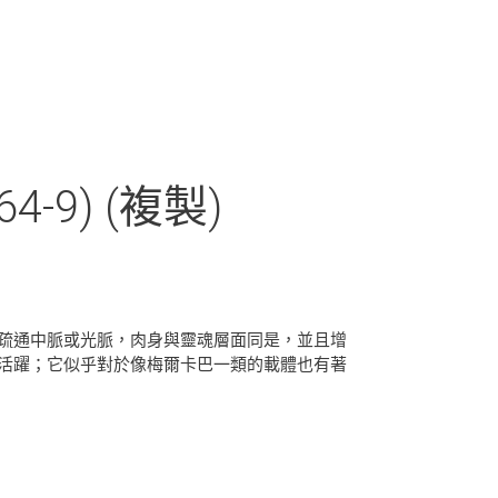
9) (複製)
疏通中脈或光脈，肉身與靈魂層面同是，並且增
活躍；它似乎對於像梅爾卡巴一類的載體也有著