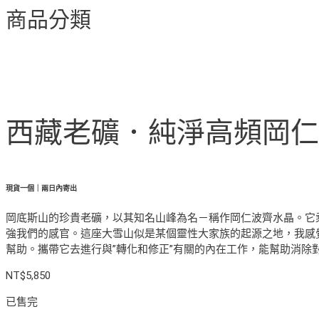
商品分類
西藏老礦．純淨高頻岡仁波齊藏
現貨一個｜兩日內寄出
岡底斯山的珍貴老礦，以其知名山峰為名－稱作岡仁波齊水晶。它
強我們的感官。這座大雪山似是某個靈性大家族的起源之地，我感
幫助。攜帶它去進行與”轉化和修正”有關的內在工作，能幫助消除
NT$
5,850
已售完