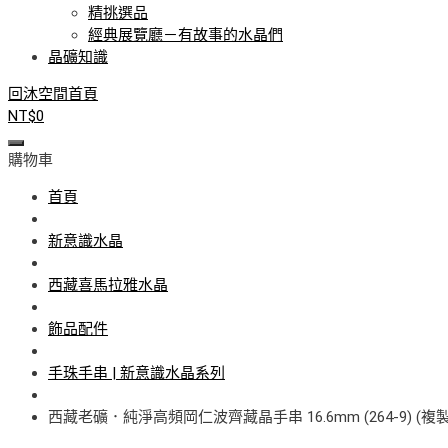
精挑選品
經典展覽廳－有故事的水晶們
晶礦知識
回沐空間首頁
NT$
0
購物車
首頁
新意識水晶
西藏喜馬拉雅水晶
飾品配件
手珠手串 | 新意識水晶系列
西藏老礦．純淨高頻岡仁波齊藏晶手串 16.6mm (264-9) (複製