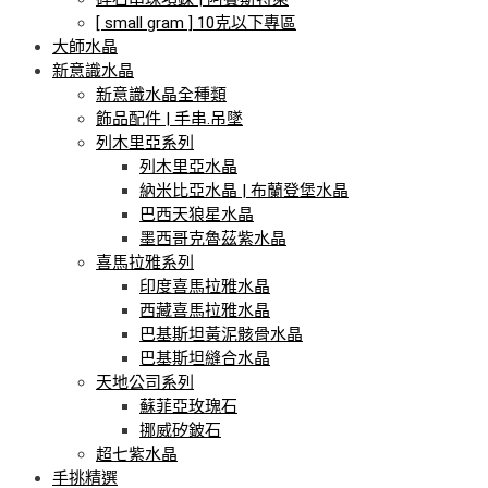
[ small gram ] 10克以下專區
大師水晶
新意識水晶
新意識水晶全種類
飾品配件 | 手串.吊墜
列木里亞系列
列木里亞水晶
納米比亞水晶 | 布蘭登堡水晶
巴西天狼星水晶
墨西哥克魯茲紫水晶
喜馬拉雅系列
印度喜馬拉雅水晶
西藏喜馬拉雅水晶
巴基斯坦黃泥骸骨水晶
巴基斯坦縫合水晶
天地公司系列
蘇菲亞玫瑰石
挪威矽鈹石
超七紫水晶
手挑精選