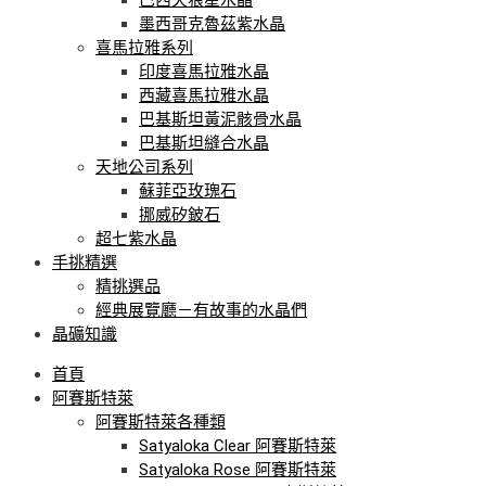
墨西哥克魯茲紫水晶
喜馬拉雅系列
印度喜馬拉雅水晶
西藏喜馬拉雅水晶
巴基斯坦黃泥骸骨水晶
巴基斯坦縫合水晶
天地公司系列
蘇菲亞玫瑰石
挪威矽鈹石
超七紫水晶
手挑精選
精挑選品
經典展覽廳－有故事的水晶們
晶礦知識
首頁
阿賽斯特萊
阿賽斯特萊各種類
Satyaloka Clear 阿賽斯特萊
Satyaloka Rose 阿賽斯特萊