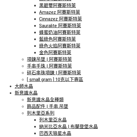
黑碧璽阿賽斯特萊
Amazez 阿賽斯特萊
Cinnazez 阿賽斯特萊
Sauralite 阿賽斯特萊
蜂蜜奶油阿賽斯特萊
藍綠色阿賽斯特萊
綠色火焰阿賽斯特萊
金色阿賽斯特萊
項鍊吊墜 | 阿賽斯特萊
手串手珠 | 阿賽斯特萊
碎石串珠項鍊 | 阿賽斯特萊
[ small gram ] 10克以下專區
大師水晶
新意識水晶
新意識水晶全種類
飾品配件 | 手串.吊墜
列木里亞系列
列木里亞水晶
納米比亞水晶 | 布蘭登堡水晶
巴西天狼星水晶