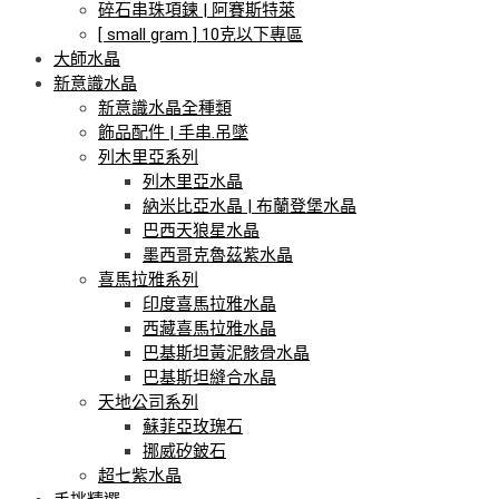
碎石串珠項鍊 | 阿賽斯特萊
[ small gram ] 10克以下專區
大師水晶
新意識水晶
新意識水晶全種類
飾品配件 | 手串.吊墜
列木里亞系列
列木里亞水晶
納米比亞水晶 | 布蘭登堡水晶
巴西天狼星水晶
墨西哥克魯茲紫水晶
喜馬拉雅系列
印度喜馬拉雅水晶
西藏喜馬拉雅水晶
巴基斯坦黃泥骸骨水晶
巴基斯坦縫合水晶
天地公司系列
蘇菲亞玫瑰石
挪威矽鈹石
超七紫水晶