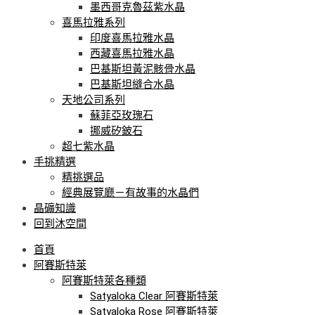
墨西哥克魯茲紫水晶
喜馬拉雅系列
印度喜馬拉雅水晶
西藏喜馬拉雅水晶
巴基斯坦黃泥骸骨水晶
巴基斯坦縫合水晶
天地公司系列
蘇菲亞玫瑰石
挪威矽鈹石
超七紫水晶
手挑精選
精挑選品
經典展覽廳－有故事的水晶們
晶礦知識
回到沐空間
首頁
阿賽斯特萊
阿賽斯特萊各種類
Satyaloka Clear 阿賽斯特萊
Satyaloka Rose 阿賽斯特萊